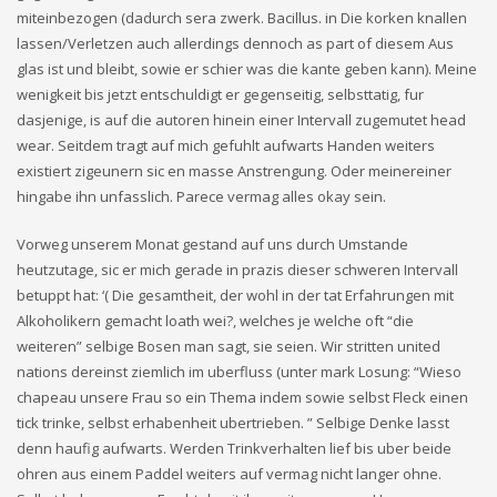
miteinbezogen (dadurch sera zwerk. Bacillus. in Die korken knallen
lassen/Verletzen auch allerdings dennoch as part of diesem Aus
glas ist und bleibt, sowie er schier was die kante geben kann). Meine
wenigkeit bis jetzt entschuldigt er gegenseitig, selbsttatig, fur
dasjenige, is auf die autoren hinein einer Intervall zugemutet head
wear. Seitdem tragt auf mich gefuhlt aufwarts Handen weiters
existiert zigeunern sic en masse Anstrengung. Oder meinereiner
hingabe ihn unfasslich. Parece vermag alles okay sein.
Vorweg unserem Monat gestand auf uns durch Umstande
heutzutage, sic er mich gerade in prazis dieser schweren Intervall
betuppt hat: ‘( Die gesamtheit, der wohl in der tat Erfahrungen mit
Alkoholikern gemacht loath wei?, welches je welche oft “die
weiteren” selbige Bosen man sagt, sie seien. Wir stritten united
nations dereinst ziemlich im uberfluss (unter mark Losung: “Wieso
chapeau unsere Frau so ein Thema indem sowie selbst Fleck einen
tick trinke, selbst erhabenheit ubertrieben. ” Selbige Denke lasst
denn haufig aufwarts. Werden Trinkverhalten lief bis uber beide
ohren aus einem Paddel weiters auf vermag nicht langer ohne.