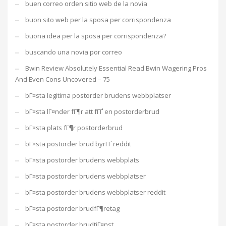
buen correo orden sitio web de la novia
buon sito web per la sposa per corrispondenza
buona idea per la sposa per corrispondenza?
buscando una novia por correo
Bwin Review Absolutely Essential Read Bwin Wagering Pros
And Even Cons Uncovered – 75
bГ¤sta legitima postorder brudens webbplatser
bГ¤sta lГ¤nder fГ¶r att fГҐ en postorderbrud
bГ¤sta plats fГ¶r postorderbrud
bГ¤sta postorder brud byrГҐ reddit
bГ¤sta postorder brudens webbplats
bГ¤sta postorder brudens webbplatser
bГ¤sta postorder brudens webbplatser reddit
bГ¤sta postorder brudfГ¶retag
bГ¤sta postorder brudtjГ¤nst