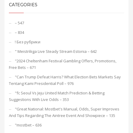
CATEGORIES
– 547
– 834
! Без рубрики
"️ Meistriliiga Live Steady Stream Estonia – 642
"2024 Cheltenham Festival Gambling Offers, Promotions,
Free Bets – 671
"Can Trump Defeat Harris? What Election Bets Markets Say
Tentang Kami Presidential Poll – 976
"fc Seoul Vs Jeju United Match Prediction & Betting
Suggestions With Live Odds – 353
"Great National: Mostbet's Manual, Odds, Super Improves
And Tips Regarding The Aintree Event And Showpiece – 135
"mostbet – 636