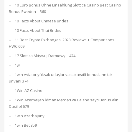
10 Euro Bonus Ohne Einzahlung Slottica Casino Best Casino
Bonus Sweden – 360
10 Facts About Chinese Brides
10 Facts About Thai Brides
11 Best Crypto Exchanges: 2023 Reviews + Comparisons
HWC 609
17 Slottica Aktywuj Darmowy – 474
1w
1win Aviator yüksək uduşlar və səxavətli bonusların tək
ünvanı 374
1Win AZ Casino
1Win Azerbaijan İdman Mərcləri və Caisno saytı Bonus alın
Daxil ol 679
1win Azerbajany
1win Bet 359