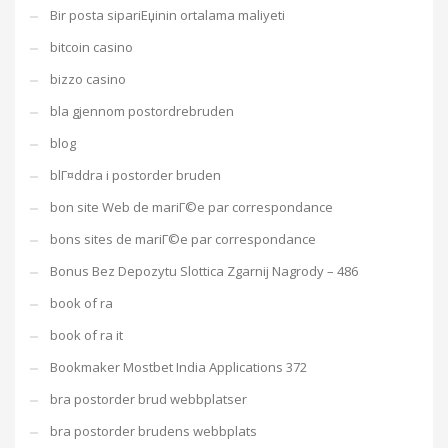
Bir posta sipariЕџinin ortalama maliyeti
bitcoin casino
bizzo casino
bla gjennom postordrebruden
blog
blГ¤ddra i postorder bruden
bon site Web de mariГ©e par correspondance
bons sites de mariГ©e par correspondance
Bonus Bez Depozytu Slottica Zgarnij Nagrody – 486
book of ra
book of ra it
Bookmaker Mostbet India Applications 372
bra postorder brud webbplatser
bra postorder brudens webbplats