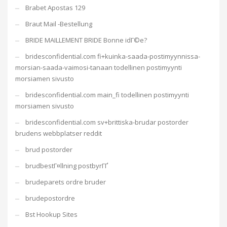
Brabet Apostas 129
Braut Mail -Bestellung
BRIDE MAILLEMENT BRIDE Bonne idГ©e?
bridesconfidential.com fi+kuinka-saada-postimyynnissa-
morsian-saada-vaimosi-tanaan todellinen postimyynti
morsiamen sivusto
bridesconfidential.com main_fi todellinen postimyynti
morsiamen sivusto
bridesconfidential.com sv+brittiska-brudar postorder
brudens webbplatser reddit
brud postorder
brudbestГ¤llning postbyrГҐ
brudeparets ordre bruder
brudepostordre
Bst Hookup Sites