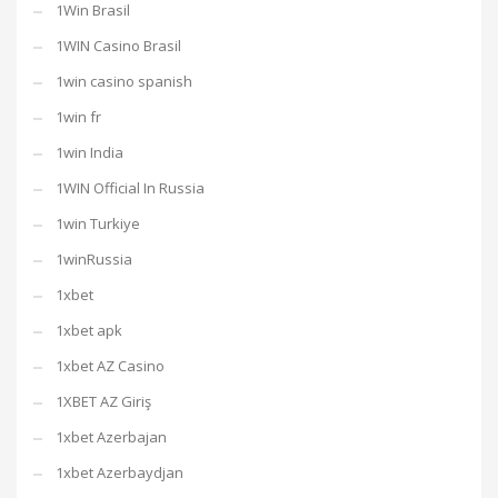
1Win Brasil
1WIN Casino Brasil
1win casino spanish
1win fr
1win India
1WIN Official In Russia
1win Turkiye
1winRussia
1xbet
1xbet apk
1xbet AZ Casino
1XBET AZ Giriş
1xbet Azerbajan
1xbet Azerbaydjan