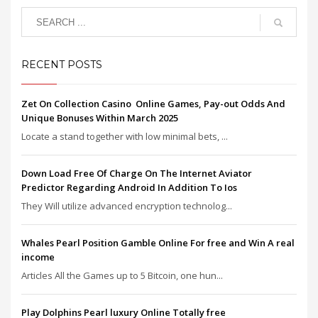
RECENT POSTS
Zet On Collection Casino ️ Online Games, Pay-out Odds And
Unique Bonuses Within March 2025
Locate a stand together with low minimal bets, ...
Down Load Free Of Charge On The Internet Aviator
Predictor Regarding Android In Addition To Ios
They Will utilize advanced encryption technolog...
Whales Pearl Position Gamble Online For free and Win A real
income
Articles All the Games up to 5 Bitcoin, one hun...
Play Dolphins Pearl luxury Online Totally free