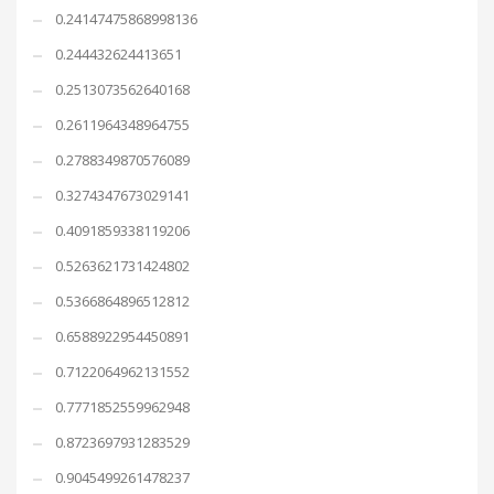
0.24147475868998136
0.244432624413651
0.2513073562640168
0.2611964348964755
0.2788349870576089
0.3274347673029141
0.4091859338119206
0.5263621731424802
0.5366864896512812
0.6588922954450891
0.7122064962131552
0.7771852559962948
0.8723697931283529
0.9045499261478237