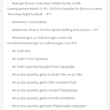
Betmgm Bonus Code Nyp1500dm Funds A 20%
Downpayment Match Or $1, 500 First Gamble For Broncos-saints
'thursday Night Football' – 811
Betmotion Casino Basil
Betwinner Ghana: On-line Sports Betting And Casino – 971
Bewertungen zu Vulkanvegas Lesen Sie
Kundenbewertungen zu vulkanvegas com 870
Bir Gelin Bul
Bir Gelin Posta SipariЕџi
Bir Gelin SipariЕџi NasД±l Posta YapД±lД±r
Bir posta sipariЕџi gelini bulmak iГ§in en iyi Гјlke
Bir posta sipariЕџi gelini iГ§in ortalama fiyat
Bir posta sipariЕџi gelini nasД±l Г§Д±kД±lД±r
Bir posta sipariЕџi gelini nerede bulabilirim
Bir posta sipariЕџi geliniyle Г§Д±kmalД± mД±yД±m