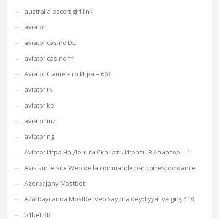
australia escort girl link
aviator
aviator casino DE
aviator casino fr
Aviator Game Что Игра – 663
aviator IN
aviator ke
aviator mz
aviator ng
Aviator Игра На Деньги Скачать Играть В Авиатор – 1
Avis sur le site Web de la commande par correspondance
Azerbajany Mostbet
Azərbaycanda Mostbet veb saytına qeydiyyat və giriş 418
b1bet BR