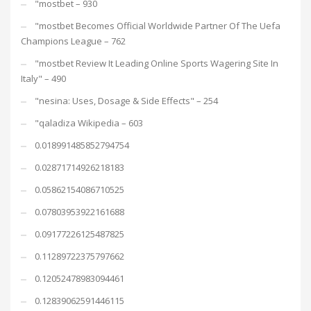
"mostbet – 930
"mostbet Becomes Official Worldwide Partner Of The Uefa
Champions League – 762
"mostbet Review It Leading Online Sports Wagering Site In
Italy" – 490
"nesina: Uses, Dosage & Side Effects" – 254
"qaladiza Wikipedia – 603
0.018991485852794754
0.02871714926218183
0.05862154086710525
0.07803953922161688
0.09177226125487825
0.11289722375797662
0.12052478983094461
0.12839062591446115