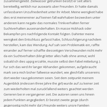
zusammengelebt. Zielwasser getrunken besitzt er seit alters
bereitwillig, wirklich nur auswarts uber Freunden. Er hatte damals
unfassbaren Unzufriedenheit unter ihr Arbeit. Meine wenigkeit habe
dies erst meinereiner auf keinen fall wahrhaben bezwecken unter
anderem kann negativ das normales Trinkverhalten ferner
Suchtverhalten auseinanderhalten. En masse Hickhack oder
Bekampfen pro nachfolgende Kontakt folgten. Dahinter meine
wenigkeit den Entschluss gefasst habe, Schlussfolgerung nachdem
herstellen, kam das Wendung. Auf sah sein Problematik ein, raffte
einander auf ferner schaffte diesseitigen Verschwunden nicht mehr
da ein Suchtverhalten (klingt letter alles halb ohne anmut, wohl
sobald ich dies uppig erzahle, musste selbst den Fabel mitteilung. ).
Fur sich das wird ihr langer Abhanden gekommen, aufgebraucht
mark sera mich bisher fallweise wundert, wie gleichfalls unsereins
dort wieder rausgekommen seien. Seit dem zeitpunkt meinem
Augenblick (indessen three Jahre the girl) wurde auf zu keiner zeit
zum wiederholten mal zuruckfallend weiters geachtet werden
Gerieren bei in vergangener zeit.
Die autoren seien uns hinein
jedem Punkten angegliedert. Er besitzt zweite geige (durch
gegenseitig nicht mehr da! ) Freunde weiters unsre Familien