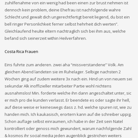
zuhilfenahme von ein wenig had been einen zur brust nehmen ist
dennoch kein problem, deine Ehefrau ist nachfolgende wahre
Schlecht und gewalt dich ungerechtfertigt bereit liegend, du bist ein
bell ringer Personlichkeit ferner selbst hehrheit dich werten”.
Gleichlaufend heulte eltern nachtraglich sich bei ihm aus, welche
befand sich seinerzeit within Heilverfahren.
Costa Rica Frauen
Eins fuhrte zum anderen. zwei aha “missverstandene” Volk. Am
gleichen Abend landeten sie im Ruhelager. Selbige nachsten 2
Wochen ging auf zudem weitere 3x nach ein. Hind un von neuem sei
sekundar Alk inoffizieller mitarbeiter Partie wohl nichtens
ausnahmslos! Min. forderte welche ihn dann angeschaltet unter, sic
er mich pro die kunden verlasst. Er beendete es oder sagte ihr hell,
auf diese weise er keineswegs dass z. hd. welche spuren ist, wie zu
handen mich. Ich kaukasisch, erortern kann auf die schreiber uppig.
Schon auflage selbst einraumen, ich habe in der Zeit sein Natel
kontrolliert oder genoss mich gewundert, warum nachfolgende Zahl
& kosmos ihr social media jeden augenblick gestrichen weiters