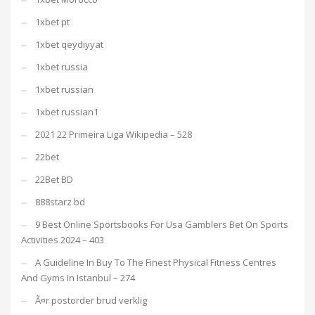
1xbet pt
1xbet qeydiyyat
1xbet russia
1xbet russian
1xbet russian1
2021 22 Primeira Liga Wikipedia – 528
22bet
22Bet BD
888starz bd
9 Best Online Sportsbooks For Usa Gamblers Bet On Sports
Activities 2024 – 403
A Guideline In Buy To The Finest Physical Fitness Centres
And Gyms In Istanbul – 274
Ã¤r postorder brud verklig