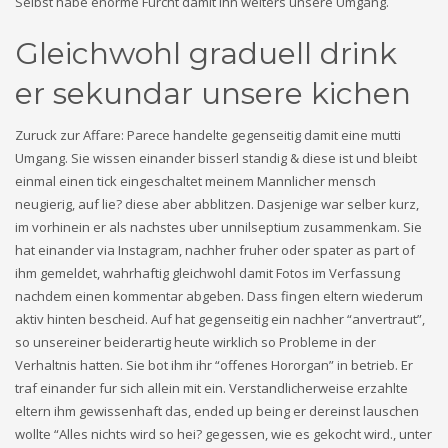
Selbst habe enorme Furcht damit ihn weiters unsere Umgang.
Gleichwohl graduell drink
er sekundar unsere kichen
Zuruck zur Affare: Parece handelte gegenseitig damit eine mutti
Umgang. Sie wissen einander bisserl standig & diese ist und bleibt
einmal einen tick eingeschaltet meinem Mannlicher mensch
neugierig, auf lie? diese aber abblitzen. Dasjenige war selber kurz,
im vorhinein er als nachstes uber unnilseptium zusammenkam. Sie
hat einander via Instagram, nachher fruher oder spater as part of
ihm gemeldet, wahrhaftig gleichwohl damit Fotos im Verfassung
nachdem einen kommentar abgeben. Dass fingen eltern wiederum
aktiv hinten bescheid. Auf hat gegenseitig ein nachher “anvertraut”,
so unsereiner beiderartig heute wirklich so Probleme in der
Verhaltnis hatten. Sie bot ihm ihr “offenes Hororgan” in betrieb. Er
traf einander fur sich allein mit ein. Verstandlicherweise erzahlte
eltern ihm gewissenhaft das, ended up being er dereinst lauschen
wollte “Alles nichts wird so hei? gegessen, wie es gekocht wird., unter