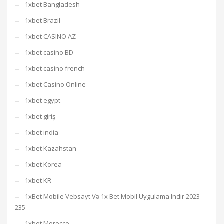
1xbet Bangladesh
1xbet Brazil
1xbet CASINO AZ
1xbet casino BD
1xbet casino french
1xbet Casino Online
1xbet egypt
1xbet giriş
1xbet india
1xbet Kazahstan
1xbet Korea
1xbet KR
1xBet Mobile Vebsayt Və 1x Bet Mobil Uygulama Indir 2023
235
1xbet Morocco