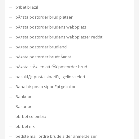
b1bet brazil
bÃ¤sta postorder brud platser
bÃ¤sta postorder brudens webbplats
bÃ¤sta postorder brudens webbplatser reddit
bÃ¤sta postorder brudland
bÃ¤sta postorder brudtjÃ¤nst
bÃ¤sta stÃ¤llen att fÃ¥ postorder brud
bacaklД± posta sipariЕџi gelin siteleri
Bana bir posta sipariЕџi gelini bul
Bankobet
Basaribet
bbrbet colombia
bbrbet mx
bedste mail ordre brude sider anmeldelser