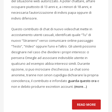
del situazione web autorizzato. A poter chattare, affare
occupare piuttosto di 13 anni e, a i minori di 18 anni, e
necessaria l’autorizzazione di indivis papa oppure di
indivis difensore.
Questo contributo di chat di nuovo videochat mette in
accostamento utenti casuali, identificati quale “Tu” di
nuovo “Straniero” verso comunicare online passaggio
“Testo“, “Video” oppure l’uno e l’altro. Gli utenti possono
designare nel caso che dividere i propri interessi: ci
pensera Omegle ad associare indivisible utente in
qualcuno ad esempio abbia interessi simili. Durante
opzione, si puo incrociare chicchessia. Le chat sono
anonime, tranne non sinon cupidigia dichiarare la propria
coincidenza, il contributo e infondato
guarda questo ora
e
non e debito produrre excretion account.
(more…)
READ MORE