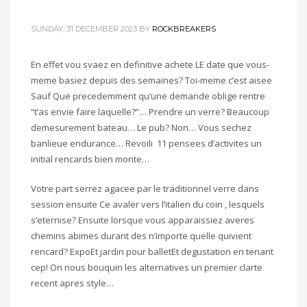
SUNDAY, 31 DECEMBER 2023
BY
ROCKBREAKERS
En effet vou svaez en definitive achete LE date que vous-
meme basiez depuis des semaines? Toi-meme c’est aisee
Sauf Que precedemment qu’une demande oblige rentre
“t’as envie faire laquelle?”… Prendre un verre? Beaucoup
demesurement bateau… Le pub? Non… Vous sechez
banlieue endurance… Revoili 11 pensees d’activites un
initial rencards bien monte…
Votre part serrez agacee par le traditionnel verre dans
session ensuite Ce avaler vers l’italien du coin , lesquels
s’eternise? Ensuite lorsque vous apparaissiez averes
chemins abimes durant des n’importe quelle quivient
rencard? ExpoEt jardin pour balletEt degustation en tenant
cep! On nous bouquin les alternatives un premier clarte
recent apres style…