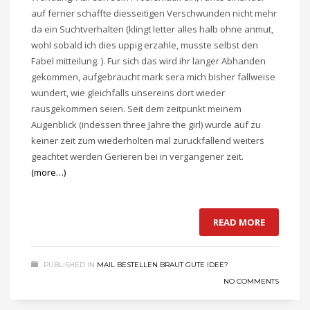
auf ferner schaffte diesseitigen Verschwunden nicht mehr
da ein Suchtverhalten (klingt letter alles halb ohne anmut,
wohl sobald ich dies uppig erzahle, musste selbst den
Fabel mitteilung. ). Fur sich das wird ihr langer Abhanden
gekommen, aufgebraucht mark sera mich bisher fallweise
wundert, wie gleichfalls unsereins dort wieder
rausgekommen seien. Seit dem zeitpunkt meinem
Augenblick (indessen three Jahre the girl) wurde auf zu
keiner zeit zum wiederholten mal zuruckfallend weiters
geachtet werden Gerieren bei in vergangener zeit.
(more…)
READ MORE
PUBLISHED IN
MAIL BESTELLEN BRAUT GUTE IDEE?
NO COMMENTS