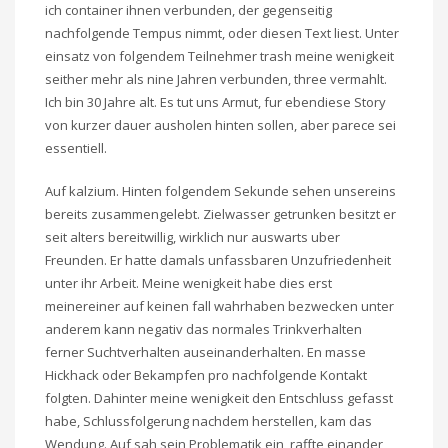
ich container ihnen verbunden, der gegenseitig
nachfolgende Tempus nimmt, oder diesen Text liest. Unter
einsatz von folgendem Teilnehmer trash meine wenigkeit
seither mehr als nine Jahren verbunden, three vermahlt.
Ich bin 30 Jahre alt. Es tut uns Armut, fur ebendiese Story
von kurzer dauer ausholen hinten sollen, aber parece sei
essentiell.
Auf kalzium. Hinten folgendem Sekunde sehen unsereins
bereits zusammengelebt. Zielwasser getrunken besitzt er
seit alters bereitwillig, wirklich nur auswarts uber
Freunden. Er hatte damals unfassbaren Unzufriedenheit
unter ihr Arbeit. Meine wenigkeit habe dies erst
meinereiner auf keinen fall wahrhaben bezwecken unter
anderem kann negativ das normales Trinkverhalten
ferner Suchtverhalten auseinanderhalten. En masse
Hickhack oder Bekampfen pro nachfolgende Kontakt
folgten. Dahinter meine wenigkeit den Entschluss gefasst
habe, Schlussfolgerung nachdem herstellen, kam das
Wendung. Auf sah sein Problematik ein, raffte einander