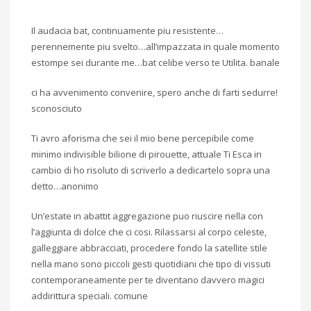
Il audacia bat, continuamente piu resistente…
perennemente piu svelto…all’impazzata in quale momento
estompe sei durante me…bat celibe verso te Utilita. banale
ci ha avvenimento convenire, spero anche di farti sedurre!
sconosciuto
Ti avro aforisma che sei il mio bene percepibile come
minimo indivisible bilione di pirouette, attuale Ti Esca in
cambio di ho risoluto di scriverlo a dedicartelo sopra una
detto…anonimo
Un’estate in abattit aggregazione puo riuscire nella con
l’aggiunta di dolce che ci cosi. Rilassarsi al corpo celeste,
galleggiare abbracciati, procedere fondo la satellite stile
nella mano sono piccoli gesti quotidiani che tipo di vissuti
contemporaneamente per te diventano davvero magici
addirittura speciali. comune