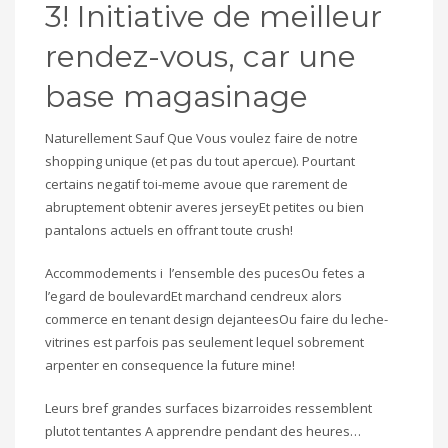
3! Initiative de meilleur
rendez-vous, car une
base magasinage
Naturellement Sauf Que Vous voulez faire de notre
shopping unique (et pas du tout apercue). Pourtant
certains negatif toi-meme avoue que rarement de
abruptement obtenir averes jerseyEt petites ou bien
pantalons actuels en offrant toute crush!
Accommodements i l’ensemble des pucesOu fetes a
l’egard de boulevardEt marchand cendreux alors
commerce en tenant design dejanteesOu faire du leche-
vitrines est parfois pas seulement lequel sobrement
arpenter en consequence la future mine!
Leurs bref grandes surfaces bizarroides ressemblent
plutot tentantes A apprendre pendant des heures…