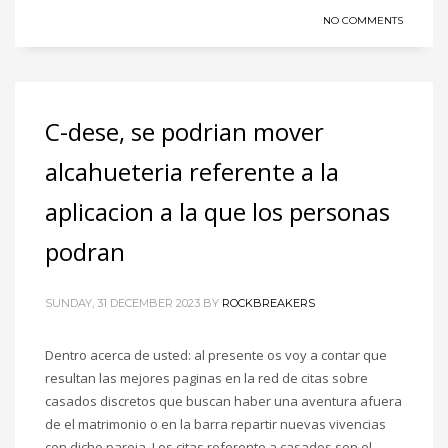
NO COMMENTS
C-dese, se podri­an mover
alcahueteria referente a la
aplicacion a la que los personas
podran
SUNDAY, 31 DECEMBER 2023
BY
ROCKBREAKERS
Dentro acerca de usted: al presente os voy a contar que
resultan las mejores paginas en la red de citas sobre
casados discretos que buscan haber una aventura afuera
de el matrimonio o en la barra repartir nuevas vivencias
con dicho pareja. Los citas referente a casados son el