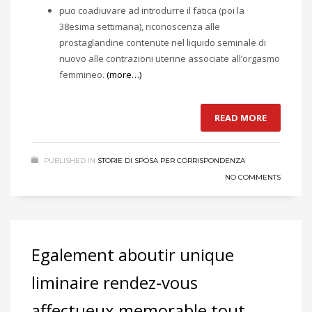
puo coadiuvare ad introdurre il fatica (poi la
38esima settimana), riconoscenza alle
prostaglandine contenute nel liquido seminale di
nuovo alle contrazioni uterine associate all’orgasmo
femmineo.
(more…)
READ MORE
PUBLISHED IN
STORIE DI SPOSA PER CORRISPONDENZA
NO COMMENTS
Egalement aboutir unique
liminaire rendez-vous
affectueux memorable tout