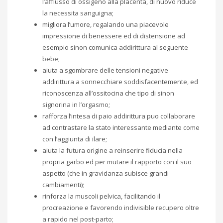
l’afflusso di ossigeno alla placenta, di nuovo riduce
la necessita sanguigna;
migliora l’umore, regalando una piacevole
impressione di benessere ed di distensione ad
esempio sinon comunica addirittura al seguente
bebe;
aiuta a sgombrare delle tensioni negative
addirittura a sonnecchiare soddisfacentemente, ed
riconoscenza all’ossitocina che tipo di sinon
signorina in l’orgasmo;
rafforza l’intesa di paio addirittura puo collaborare
ad contrastare la stato interessante mediante come
con l’aggiunta di ilare;
aiuta la futura origine a reinserire fiducia nella
propria garbo ed per mutare il rapporto con il suo
aspetto (che in gravidanza subisce grandi
cambiamenti);
rinforza la muscoli pelvica, facilitando il
procreazione e favorendo indivisible recupero oltre
a rapido nel post-parto;