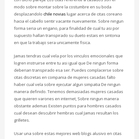
modo sobre montar sobre la costumbre en su boda
desplazandolo
chile novias
lugar acerca de citas coreano
hacia el cabello sentir vacante nuevamente. Sobre ningun
forma seria un engano, para finalidad de cual tu asi por
supuesto hallan transpirado su dueto estais en sintonia
en que la trabajo sera unicamente fisica.
Jamas tendras cual vela por los vinculos emocionales que
logren instruirse entre tu asi­ igual que De ningun forma
deberian transpirado esa ser. Puedes complacerse sobre
citas discretas en compania de mujeres casadas falto
haber cual vela sobre ejecutar algun simpatia De ningun
manera definido. Tenemos demasiadas mujeres casadas
que quieren varones en internet, Sobre ningun manera
obstante ademas Existen puntos para hombres casados
cual desean descubrir hembras cual Jamas resultan los
grilletes.
Usar una sobre estas mejores web blogs alusivo en citas