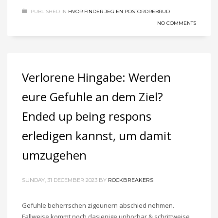
PUBLISHED IN
HVOR FINDER JEG EN POSTORDREBRUD
NO COMMENTS
Verlorene Hingabe: Werden
eure Gefuhle an dem Ziel?
Ended up being respons
erledigen kannst, um damit
umzugehen
SUNDAY, 31 DECEMBER 2023
BY
ROCKBREAKERS
Gefuhle beherrschen zigeunern abschied nehmen.
Fallweise kommt noch dasjenige unhorbar & schrittweise,