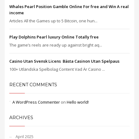
Whales Pearl Position Gamble Online For free and Win A real
income
Articles All the Games up to 5 Bitcoin, one hun...
Play Dolphins Pearl luxury Online Totally free
The game’s reels are ready up against bright aq...
Casino Utan Svensk Licens ️ Bästa Casinon Utan Spelpaus
100+ Utländska Spelbolag Content Vad Är Casino ...
RECENT COMMENTS
A WordPress Commenter
on
Hello world!
ARCHIVES
April 2025