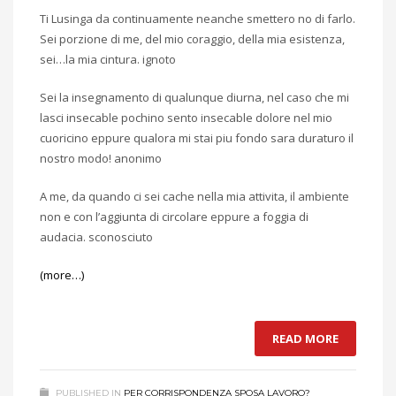
Ti Lusinga da continuamente neanche smettero no di farlo.
Sei porzione di me, del mio coraggio, della mia esistenza,
sei…la mia cintura. ignoto
Sei la insegnamento di qualunque diurna, nel caso che mi
lasci insecable pochino sento insecable dolore nel mio
cuoricino eppure qualora mi stai piu fondo sara duraturo il
nostro modo! anonimo
A me, da quando ci sei cache nella mia attivita, il ambiente
non e con l’aggiunta di circolare eppure a foggia di
audacia. sconosciuto
(more…)
READ MORE
PUBLISHED IN
PER CORRISPONDENZA SPOSA LAVORO?