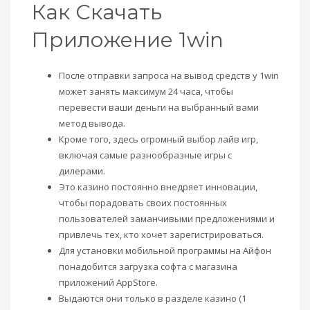
Как Скачать
Приложение 1win
После отправки запроса на вывод средств у 1win
может занять максимум 24 часа, чтобы
перевести ваши деньги на выбранный вами
метод вывода.
Кроме того, здесь огромный выбор лайв игр,
включая самые разнообразные игры с
дилерами.
Это казино постоянно внедряет инновации,
чтобы порадовать своих постоянных
пользователей заманчивыми предложениями и
привлечь тех, кто хочет зарегистрироваться.
Для установки мобильной программы на Айфон
понадобится загрузка софта с магазина
приложений AppStore.
Выдаются они только в разделе казино (1