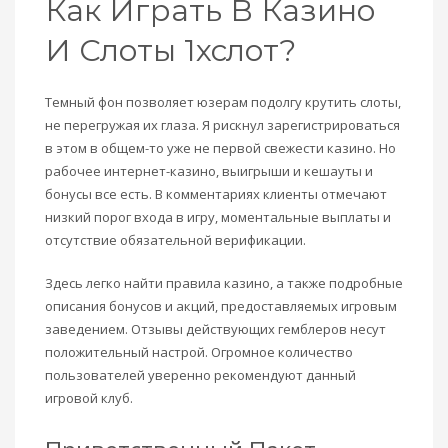
Как Играть В Казино
И Слоты 1хслот?
Темный фон позволяет юзерам подолгу крутить слоты,
не перегружая их глаза. Я рискнул зарегистрироваться
в этом в общем-то уже не первой свежести казино. Но
рабочее интернет-казино, выигрыши и кешауты и
бонусы все есть. В комментариях клиенты отмечают
низкий порог входа в игру, моментальные выплаты и
отсутствие обязательной верификации.
Здесь легко найти правила казино, а также подробные
описания бонусов и акций, предоставляемых игровым
заведением. Отзывы действующих гемблеров несут
положительный настрой. Огромное количество
пользователей уверенно рекомендуют данный
игровой клуб.