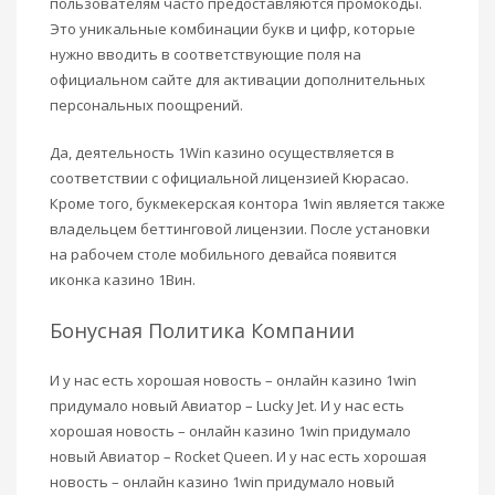
пользователям часто предоставляются промокоды.
Это уникальные комбинации букв и цифр, которые
нужно вводить в соответствующие поля на
официальном сайте для активации дополнительных
персональных поощрений.
Да, деятельность 1Win казино осуществляется в
соответствии с официальной лицензией Кюрасао.
Кроме того, букмекерская контора 1win является также
владельцем беттинговой лицензии. После установки
на рабочем столе мобильного девайса появится
иконка казино 1Вин.
Бонусная Политика Компании
И у нас есть хорошая новость – онлайн казино 1win
придумало новый Авиатор – Lucky Jet. И у нас есть
хорошая новость – онлайн казино 1win придумало
новый Авиатор – Rocket Queen. И у нас есть хорошая
новость – онлайн казино 1win придумало новый