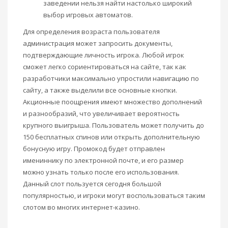
заведении нельзя найти настолько широкий
выбор игровых автоматов.
Для определения возраста пользователя
администрация может запросить документы,
подтверждающие личность игрока. Любой игрок
сможет легко сориентироваться на сайте, так как
разработчики максимально упростили навигацию по
сайту, а также выделили все основные кнопки.
Акционные поощрения имеют множество дополнений
и разнообразий, что увеличивает вероятность
крупного выигрыша. Пользователь может получить до
150 бесплатных спинов или открыть дополнительную
бонусную игру. Промокод будет отправлен
имениннику по электронной почте, и его размер
можно узнать только после его использования.
Данный слот пользуется сегодня большой
популярностью, и игроки могут воспользоваться таким
слотом во многих интернет-казино.