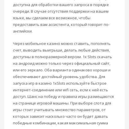
доступна для обработки вашего запроса в порядке
очереди. В случае отсутствия поддержки на вашем
языке, мы сделаем все возможное, чтобы
предоставить вам ассистента, который говорит по-
английски.
Через мобильное казино можно ставить, пополнять
счет, выводить выигрыши, делать любые действия,
доступны в полноразмерной версии. 1x Slots скачать
на андроид можно только через официальный сайт,
или его зеркало. Оба варианта одинаково хороши и
обеспечивают достойный уровень удобства. Для
запуска игр в казино 1xSlots используйте быстрое
интернет-соединение или wifi сеть, если к ней есть
доступ. Шанс на победу и правила игры размещаются
на странице игровой машины. При выборе слота для
игры стоит учитывать множество параметров, от
которых зависит насколько часто он будет давать
победные комбинации, какая максимальная сумма