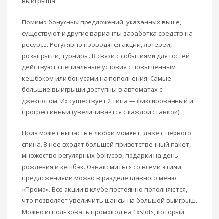
выигрыша.
Помимо бонусных предложений, указанных выше,
существуют и другие варианты заработка средств на
ресурсе. Регулярно проводятся акции, лотереи,
розыгрыши, турниры. В связи с событиями для гостей
действуют специальные условия с повышенным
кешбэком или бонусами на пополнения. Самые
большие выигрыши доступны в автоматах с
джекпотом. Их существует 2 типа — фиксированный и
прогрессивный (увеличивается с каждой ставкой).
Приз может выпасть в любой момент, даже с первого
спина. В нее входят большой приветственный пакет,
множество регулярных бонусов, подарки на день
рождения и кешбэк. Ознакомиться со всеми этими
предложениями можно в разделе главного меню
«Промо». Все акции в клубе постоянно пополняются,
что позволяет увеличить шансы на большой выигрыш.
Можно использовать промокод на 1xslots, который