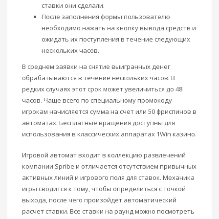
ставки они сделали.
После заполнения формы пользователю
необходимо нажать на кнопку вывода средств и
ожидать их поступления в течение следующих
нескольких часов.
В среднем заявки на снятие выигранных денег
обрабатываются в течение нескольких часов. В
редких случаях этот срок может увеличиться до 48
часов. Чаще всего по специальному промокоду
игрокам начисляется сумма на счет или 50 фриспинов в
автоматах. Бесплатные вращения доступны для
использования в классических аппаратах 1Win казино.
Игровой автомат входит в коллекцию развлечений
компании Spribe и отличается отсутствием привычных
активных линий и игрового поля для ставок. Механика
игры сводится к тому, чтобы определиться с точкой
выхода, после чего произойдет автоматический
расчет ставки. Все ставки на раунд можно посмотреть