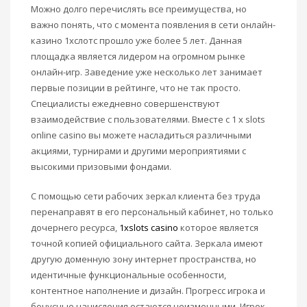
Можно долго перечислять все преимущества, но
важно понять, что с момента появления в сети онлайн-
казино 1хслотс прошло уже более 5 лет. Данная
площадка является лидером на огромном рынке
онлайн-игр. Заведение уже несколько лет занимает
первые позиции в рейтинге, что не так просто.
Специалисты ежедневно совершенствуют
взаимодействие с пользователями. Вместе с 1 x slots
online casino вы можете насладиться различными
акциями, турнирами и другими мероприятиями с
высокими призовыми фондами.
С помощью сети рабочих зеркал клиента без труда
перенаправят в его персональный кабинет, но только
дочернего ресурса,
1xslots casino
которое является
точной копией официального сайта. Зеркала имеют
другую доменную зону интернет пространства, но
идентичные функциональные особенности,
контентное наполнение и дизайн. Прогресс игрока и
бонусные начисления остаются неизменными. Игрок