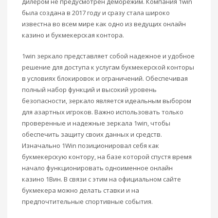
дилером не предусмотрен деморежим. Компания 1win
была создана в 2017 году и сразу стала широко
известна во всем мире как одно из ведущих онлайн
казино и букмекерская контора.
1win зеркало представляет собой надежное и удобное
решение для доступа к услугам букмекерской конторы
в условиях блокировок и ограничений. Обеспечивая
полный набор функций и высокий уровень
безопасности, зеркало является идеальным выбором
для азартных игроков. Важно использовать только
проверенные и надежные зеркала 1win, чтобы
обеспечить защиту своих данных и средств.
Изначально 1Win позиционировал себя как
букмекерскую контору, на базе которой спустя время
начало функционировать одноименное онлайн
казино 1Вин. В связи с этим на официальном сайте
букмекера можно делать ставки и на
предпочтительные спортивные события.