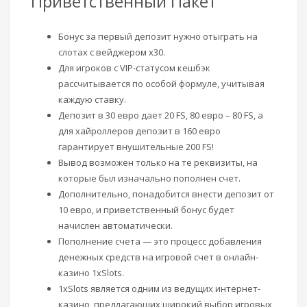
Приветственный Пакет
Бонус за первый депозит нужно отыграть на
слотах с вейджером х30.
Для игроков с VIP-статусом кешбэк
рассчитывается по особой формуле, учитывая
каждую ставку.
Депозит в 30 евро дает 20 FS, 80 евро – 80 FS, а
для хайроллеров депозит в 160 евро
гарантирует внушительные 200 FS!
Вывод возможен только на те реквизиты, на
которые был изначально пополнен счет.
Дополнительно, понадобится внести депозит от
10 евро, и приветственный бонус будет
начислен автоматически.
Пополнение счета — это процесс добавления
денежных средств на игровой счет в онлайн-
казино 1xSlots.
1xSlots является одним из ведущих интернет-
казино, предлагающих широкий выбор игровых