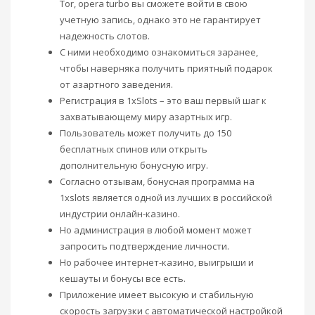
Tor, opera turbo вы сможете войти в свою
учетную запись, однако это не гарантирует
надежность слотов.
С ними необходимо ознакомиться заранее,
чтобы наверняка получить приятный подарок
от азартного заведения.
Регистрация в 1xSlots – это ваш первый шаг к
захватывающему миру азартных игр.
Пользователь может получить до 150
бесплатных спинов или открыть
дополнительную бонусную игру.
Согласно отзывам, бонусная программа на
1xslots является одной из лучших в российской
индустрии онлайн-казино.
Но администрация в любой момент может
запросить подтверждение личности.
Но рабочее интернет-казино, выигрыши и
кешауты и бонусы все есть.
Приложение имеет высокую и стабильную
скорость загрузки с автоматической настройкой