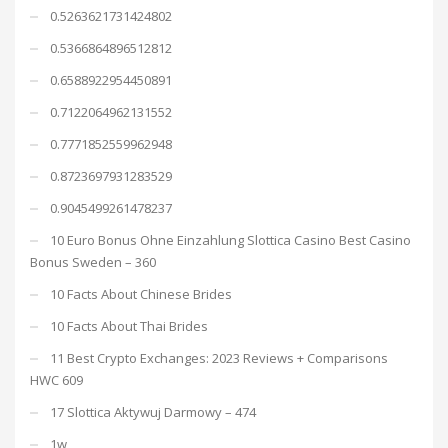
0.5263621731424802
0.5366864896512812
0.6588922954450891
0.7122064962131552
0.7771852559962948
0.8723697931283529
0.9045499261478237
10 Euro Bonus Ohne Einzahlung Slottica Casino Best Casino
Bonus Sweden – 360
10 Facts About Chinese Brides
10 Facts About Thai Brides
11 Best Crypto Exchanges: 2023 Reviews + Comparisons
HWC 609
17 Slottica Aktywuj Darmowy – 474
1w