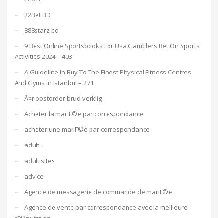
22Bet BD
888starz bd
9 Best Online Sportsbooks For Usa Gamblers Bet On Sports
Activities 2024 – 403
A Guideline In Buy To The Finest Physical Fitness Centres
And Gyms In Istanbul – 274
Ã¤r postorder brud verklig
Acheter la mariГ©e par correspondance
acheter une mariГ©e par correspondance
adult
adult sites
advice
Agence de messagerie de commande de mariГ©e
Agence de vente par correspondance avec la meilleure
rГ©putation