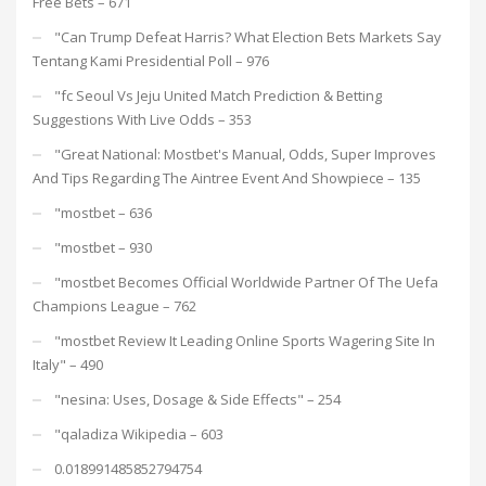
Free Bets – 671
"Can Trump Defeat Harris? What Election Bets Markets Say
Tentang Kami Presidential Poll – 976
"fc Seoul Vs Jeju United Match Prediction & Betting
Suggestions With Live Odds – 353
"Great National: Mostbet's Manual, Odds, Super Improves
And Tips Regarding The Aintree Event And Showpiece – 135
"mostbet – 636
"mostbet – 930
"mostbet Becomes Official Worldwide Partner Of The Uefa
Champions League – 762
"mostbet Review It Leading Online Sports Wagering Site In
Italy" – 490
"nesina: Uses, Dosage & Side Effects" – 254
"qaladiza Wikipedia – 603
0.018991485852794754