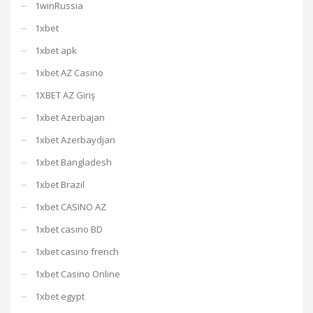
1winRussia
1xbet
1xbet apk
1xbet AZ Casino
1XBET AZ Giriş
1xbet Azerbajan
1xbet Azerbaydjan
1xbet Bangladesh
1xbet Brazil
1xbet CASINO AZ
1xbet casino BD
1xbet casino french
1xbet Casino Online
1xbet egypt