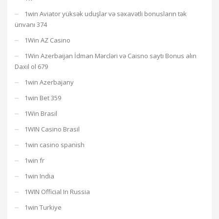
1win Aviator yüksək uduşlar və səxavətli bonusların tək
ünvanı 374
1Win AZ Casino
1Win Azerbaijan İdman Mərcləri və Caisno saytı Bonus alın
Daxil ol 679
1win Azerbajany
1win Bet 359
1Win Brasil
1WIN Casino Brasil
1win casino spanish
1win fr
1win India
1WIN Official In Russia
1win Turkiye