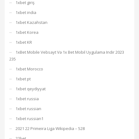
1xbet giriş
1xbet india
1xbet Kazahstan
1xbet Korea
1xbet KR
1xBet Mobile Vebsayt Və 1x Bet Mobil Uygulama Indir 2023
235
1xbet Morocco
1xbet pt
1xbet qeydiyyat
1xbet russia
1xbet russian
1xbet russian1
2021 22 Primeira Liga Wikipedia – 528
22bet