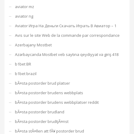
aviator mz
aviator ng
Aviator Игра На Деньги Скачать Играть В Авиатор – 1
Avis sur le site Web de la commande par correspondance
Azerbajany Mostbet
Azərbaycanda Mostbet veb saytına qeydiyyat və giriş 418
b1bet BR
b1bet brazil
bÃ¤sta postorder brud platser
bÃ¤sta postorder brudens webbplats
bÃ¤sta postorder brudens webbplatser reddit
bÃ¤sta postorder brudland
bÃ¤sta postorder brudtjÃ¤nst
bÃ¤sta stÃ¤llen att fÃ¥ postorder brud