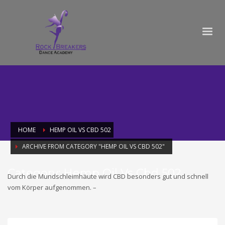
HOME
HEMP OIL VS CBD 502
ARCHIVE FROM CATEGORY "HEMP OIL VS CBD 502"
Category: Hemp Oil Vs Cbd 502
Durch die Mundschleimhäute wird CBD besonders gut und schnell
vom Körper aufgenommen. –