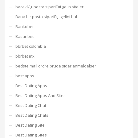
bacaklД± posta sipariЕџi gelin siteleri
Bana bir posta sipariЕџi gelini bul
Bankobet
Basaribet
bbrbet colombia
bbrbet mx
bedste mail ordre brude sider anmeldelser
best apps
Best Dating Apps
Best Dating Apps And Sites
Best Dating Chat
Best Dating Chats
Best Dating Site
Best Dating Sites