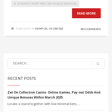
ST JOHN'S WORT AND CBD MUSCLE BALM OIL
READ MORE
PUBLISHED IN
HEMP OIL VS CBD 502
NO COMMENTS
RECENT POSTS
Zet On Collection Casino ️ Online Games, Pay-out Odds And
Unique Bonuses Within March 2025
Locate a stand together with low minimal bets, ...