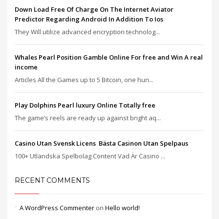
Down Load Free Of Charge On The Internet Aviator
Predictor Regarding Android In Addition To Ios
They Will utilize advanced encryption technolog...
Whales Pearl Position Gamble Online For free and Win A real
income
Articles All the Games up to 5 Bitcoin, one hun...
Play Dolphins Pearl luxury Online Totally free
The game’s reels are ready up against bright aq...
Casino Utan Svensk Licens ️ Bästa Casinon Utan Spelpaus
100+ Utländska Spelbolag Content Vad Är Casino ...
RECENT COMMENTS
A WordPress Commenter
on
Hello world!