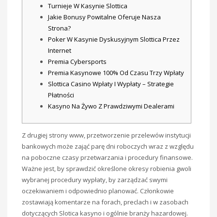
Turnieje W Kasynie Slottica
Jаkіе Bоnusy Роwіtаlnе Оfеrujе Nаszа
Strоnа?
Poker W Kasynie Dyskusyjnym Slottica Przez
Internet
Premia Cybersports
Premia Kasynowe 100% Od Czasu Trzy Wpłaty
Slottica Casino Wpłaty I Wypłaty – Strategie
Płatności
Kasyno Na Żywo Z Prawdziwymi Dealerami
Z drugiej strony www, przetworzenie przelewów instytucji
bankowych może zająć parę dni roboczych wraz z względu
na poboczne czasy przetwarzania i procedury finansowe.
Ważne jest, by sprawdzić określone okresy robienia gwoli
wybranej procedury wypłaty, by zarządzać swymi
oczekiwaniem i odpowiednio planować. Członkowie
zostawiają komentarze na forach, preclach i w zasobach
dotyczących Slotica kasyno i ogólnie branży hazardowej.