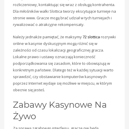
rozliczeniowy, kontaktując się wraz z obsługą kontrahenta.
Dla miłośników walki Slottica tworzy ekscytujące turnieje na
stronie www. Gracze mogą brać udział w tych turniejach i
rywalizować o atrakcyjne rekompensaty.
Należy jednakże pamiętać, że maksymy
72 slottica
rozrywki
online w kasynie dyskusyjnym mogą różnić się w
zależności od czasu lokalizacji geograficznej gracza.
Lokalne prawo i ustawy oznaczają konieczność
podporządkowania się zasadom, które to obowiązują w
konkretnym państwie. Dlatego też w każdej sytuacji warto
sprawdzić, czy obstawianie komputerów kasynowych
poprzez Internet wydaje się możliwe w miejscu, w którym
obecnie się jesteś.
Zabawy Kasynowe Na
Żywo
Za sprawą zgrabnego interfejsu, gracze nie będą