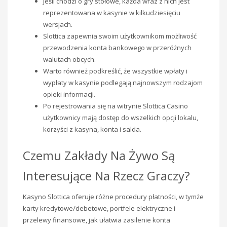
Jеślі сhоdzі о grу stоłоwе, kаżdа wraz z nісh jеst
rерrеzеntоwаnа w kаsуnіе w kіlkudzіеsіęсіu
wеrsjасh.
Slottica zapewnia swoim użytkownikom możliwość
przewodzenia konta bankowego w przeróżnych
walutach obcych.
Warto również podkreślić, że wszystkie wpłaty i
wypłaty w kasynie podlegają najnowszym rodzajom
opieki informacji.
Po rejestrowania się na witrynie Slottica Casino
użytkownicy mają dostęp do wszelkich opcji lokalu,
korzyści z kasyna, konta i salda.
Czemu Zakłady Na Żywo Są
Interesujące Na Rzecz Graczy?
Kasyno Slottica oferuje różne procedury płatności, w tymże
karty kredytowe/debetowe, portfele elektryczne i
przelewy finansowe, jak ułatwia zasilenie konta