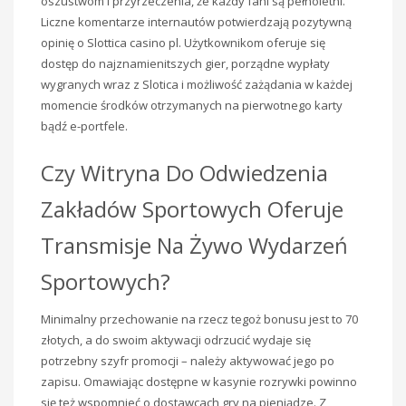
oszustwom i przyrzeczenia, że każdy fani są pełnoletni.
Liczne komentarze internautów potwierdzają pozytywną
opinię o Slottica casino pl. Użytkownikom oferuje się
dostęp do najznamienitszych gier, porządne wypłaty
wygranych wraz z Slotica i możliwość zażądania w każdej
momencie środków otrzymanych na pierwotnego karty
bądź e-portfele.
Czy Witryna Do Odwiedzenia
Zakładów Sportowych Oferuje
Transmisje Na Żywo Wydarzeń
Sportowych?
Minimalny przechowanie na rzecz tegoż bonusu jest to 70
złotych, a do swoim aktywacji odrzucić wydaje się
potrzebny szyfr promocji – należy aktywować jego po
zapisu. Omawiając dostępne w kasynie rozrywki powinno
się też wspomnieć o dostawcach gry na pieniądze. Z