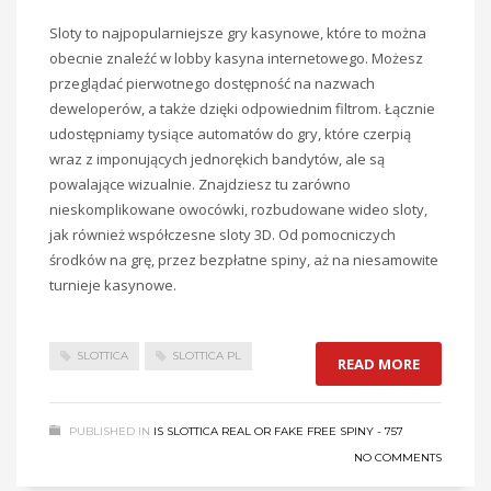
Sloty to najpopularniejsze gry kasynowe, które to można
obecnie znaleźć w lobby kasyna internetowego. Możesz
przeglądać pierwotnego dostępność na nazwach
deweloperów, a także dzięki odpowiednim filtrom. Łącznie
udostępniamy tysiące automatów do gry, które czerpią
wraz z imponujących jednorękich bandytów, ale są
powalające wizualnie. Znajdziesz tu zarówno
nieskomplikowane owocówki, rozbudowane wideo sloty,
jak również współczesne sloty 3D. Od pomocniczych
środków na grę, przez bezpłatne spiny, aż na niesamowite
turnieje kasynowe.
SLOTTICA
SLOTTICA PL
READ MORE
PUBLISHED IN
IS SLOTTICA REAL OR FAKE FREE SPINY - 757
NO COMMENTS