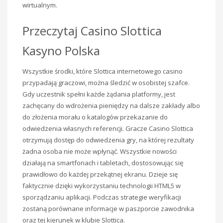
wirtualnym.
Przeczytaj Casino Slottica
Kasyno Polska
Wszystkie środki, które Slottica internetowego casino
przypadają graczowi, można śledzić w osobistej szafce.
Gdy uczestnik spełni każde żądania platformy, jest
zachęcany do wdrożenia pieniędzy na dalsze zakłady albo
do złożenia morału o katalogów przekazanie do
odwiedzenia własnych referencji. Gracze Casino Slottica
otrzymują dostęp do odwiedzenia gry, na której rezultaty
żadna osoba nie może wpłynąć. Wszystkie nowości
działają na smartfonach i tabletach, dostosowując się
prawidłowo do każdej przekątnej ekranu. Dzieje się
faktycznie dzięki wykorzystaniu technologii HTML5 w
sporządzaniu aplikacji. Podczas strategie weryfikacji
zostaną porównane informacje w paszporcie zawodnika
oraz tej kierunek w klubie Slottica.