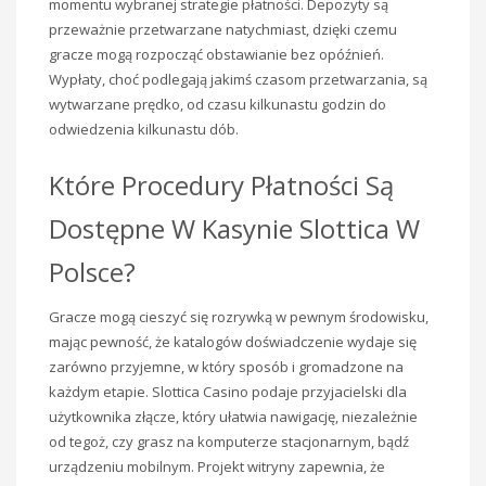
momentu wybranej strategie płatności. Depozyty są
przeważnie przetwarzane natychmiast, dzięki czemu
gracze mogą rozpocząć obstawianie bez opóźnień.
Wypłaty, choć podlegają jakimś czasom przetwarzania, są
wytwarzane prędko, od czasu kilkunastu godzin do
odwiedzenia kilkunastu dób.
Które Procedury Płatności Są
Dostępne W Kasynie Slottica W
Polsce?
Gracze mogą cieszyć się rozrywką w pewnym środowisku,
mając pewność, że katalogów doświadczenie wydaje się
zarówno przyjemne, w który sposób i gromadzone na
każdym etapie. Slottica Casino podaje przyjacielski dla
użytkownika złącze, który ułatwia nawigację, niezależnie
od tegoż, czy grasz na komputerze stacjonarnym, bądź
urządzeniu mobilnym. Projekt witryny zapewnia, że