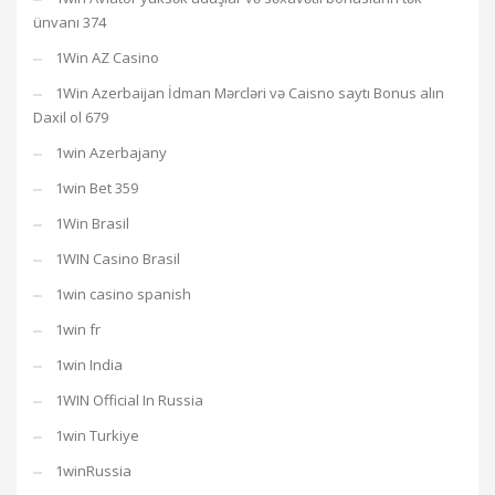
ünvanı 374
1Win AZ Casino
1Win Azerbaijan İdman Mərcləri və Caisno saytı Bonus alın
Daxil ol 679
1win Azerbajany
1win Bet 359
1Win Brasil
1WIN Casino Brasil
1win casino spanish
1win fr
1win India
1WIN Official In Russia
1win Turkiye
1winRussia