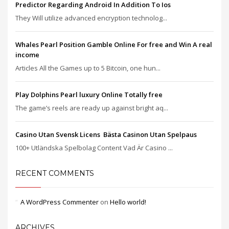
Predictor Regarding Android In Addition To Ios
They Will utilize advanced encryption technolog...
Whales Pearl Position Gamble Online For free and Win A real
income
Articles All the Games up to 5 Bitcoin, one hun...
Play Dolphins Pearl luxury Online Totally free
The game’s reels are ready up against bright aq...
Casino Utan Svensk Licens ️ Bästa Casinon Utan Spelpaus
100+ Utländska Spelbolag Content Vad Är Casino ...
RECENT COMMENTS
A WordPress Commenter
on
Hello world!
ARCHIVES