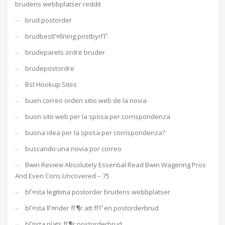
brudens webbplatser reddit
brud postorder
brudbestГ¤llning postbyrГҐ
brudeparets ordre bruder
brudepostordre
Bst Hookup Sites
buen correo orden sitio web de la novia
buon sito web per la sposa per corrispondenza
buona idea per la sposa per corrispondenza?
buscando una novia por correo
Bwin Review Absolutely Essential Read Bwin Wagering Pros
And Even Cons Uncovered – 75
bГ¤sta legitima postorder brudens webbplatser
bГ¤sta lГ¤nder fГ¶r att fГҐ en postorderbrud
bГ¤sta plats fГ¶r postorderbrud