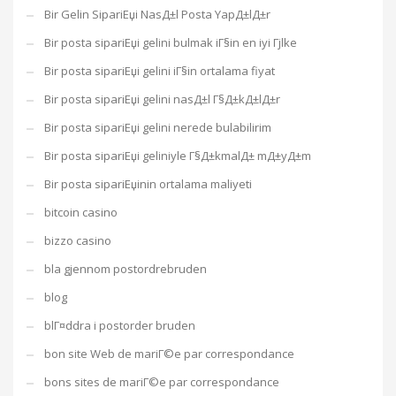
Bir Gelin SipariЕџi NasД±l Posta YapД±lД±r
Bir posta sipariЕџi gelini bulmak iГ§in en iyi Гјlke
Bir posta sipariЕџi gelini iГ§in ortalama fiyat
Bir posta sipariЕџi gelini nasД±l Г§Д±kД±lД±r
Bir posta sipariЕџi gelini nerede bulabilirim
Bir posta sipariЕџi geliniyle Г§Д±kmalД± mД±yД±m
Bir posta sipariЕџinin ortalama maliyeti
bitcoin casino
bizzo casino
bla gjennom postordrebruden
blog
blГ¤ddra i postorder bruden
bon site Web de mariГ©e par correspondance
bons sites de mariГ©e par correspondance