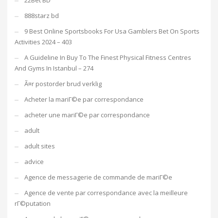
22Bet BD
888starz bd
9 Best Online Sportsbooks For Usa Gamblers Bet On Sports
Activities 2024 – 403
A Guideline In Buy To The Finest Physical Fitness Centres
And Gyms In Istanbul – 274
Ã¤r postorder brud verklig
Acheter la mariГ©e par correspondance
acheter une mariГ©e par correspondance
adult
adult sites
advice
Agence de messagerie de commande de mariГ©e
Agence de vente par correspondance avec la meilleure
rГ©putation