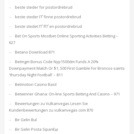
beste steder for postordrebrud
beste steder ГҐ finne postordrebrud
beste stedet ГҐ fГҐ en postordrebrud
Bet On Sports Mostbet Online Sporting Activities Betting –
627
Betano Download 871
Betmgm Bonus Code Nyp1500dm Funds A 20%
Downpayment Match Or $1, 500 First Gamble For Broncos-saints
'thursday Night Football' – 811
Betmotion Casino Basil
Betwinner Ghana: On-line Sports Betting And Casino – 971
Bewertungen zu Vulkanvegas Lesen Sie
Kundenbewertungen zu vulkanvegas com 870
Bir Gelin Bul
Bir Gelin Posta SipariЕџi