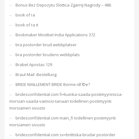
Bonus Bez Depozytu Slottica Zgarnij Nagrody – 486
book of ra
book of ra it
Bookmaker Mostbet India Applications 372
bra postorder brud webbplatser
bra postorder brudens webbplats
Brabet Apostas 129
Braut Mail -Bestellung
BRIDE MAILLEMENT BRIDE Bonne idГ©e?
bridesconfidential.com fi+kuinka-saada-postimyynnissa-
morsian-saada-vaimosi-tanaan todellinen postimyynti
morsiamen sivusto
bridesconfidential.com main_fi todellinen postimyynti
morsiamen sivusto
bridesconfidential.com sv+brittiska-brudar postorder