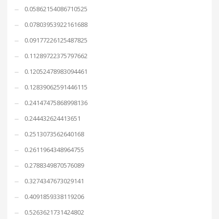
0.05862154086710525
0.07803953922161688
0.09177226125487825
0.11289722375797662
0.12052478983094461
0.12839062591446115
0.24147475868998136
0.244432624413651
0.2513073562640168
0.2611964348964755
0.2788349870576089
0.3274347673029141
0.4091859338119206
0.5263621731424802