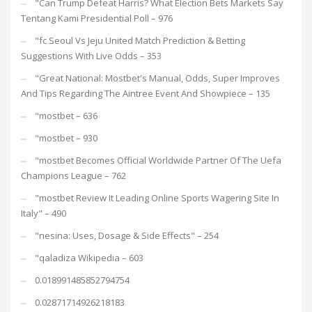
"Can Trump Defeat Harris? What Election Bets Markets Say
Tentang Kami Presidential Poll – 976
"fc Seoul Vs Jeju United Match Prediction & Betting
Suggestions With Live Odds – 353
"Great National: Mostbet's Manual, Odds, Super Improves
And Tips Regarding The Aintree Event And Showpiece – 135
"mostbet – 636
"mostbet – 930
"mostbet Becomes Official Worldwide Partner Of The Uefa
Champions League – 762
"mostbet Review It Leading Online Sports Wagering Site In
Italy" – 490
"nesina: Uses, Dosage & Side Effects" – 254
"qaladiza Wikipedia – 603
0.018991485852794754
0.02871714926218183