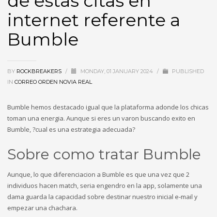
de estas citas en
internet referente a
Bumble
BY
ROCKBREAKERS
/
MONDAY, 01 JANUARY 2024
/
PUBLISHED
IN
CORREO ORDEN NOVIA REAL
Bumble hemos destacado igual que la plataforma adonde los chicas
toman una energia. Aunque si eres un varon buscando exito en
Bumble, ?cual es una estrategia adecuada?
Sobre como tratar Bumble
Aunque, lo que diferenciacion a Bumble es que una vez que 2
individuos hacen match, seri­a engendro en la app, solamente una
dama guarda la capacidad sobre destinar nuestro inicial e-mail y
empezar una chachara.