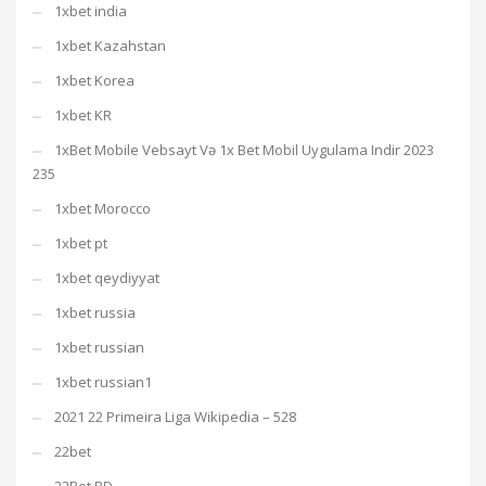
1xbet india
1xbet Kazahstan
1xbet Korea
1xbet KR
1xBet Mobile Vebsayt Və 1x Bet Mobil Uygulama Indir 2023
235
1xbet Morocco
1xbet pt
1xbet qeydiyyat
1xbet russia
1xbet russian
1xbet russian1
2021 22 Primeira Liga Wikipedia – 528
22bet