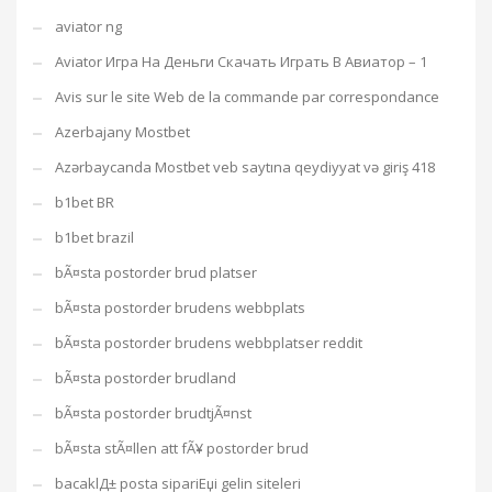
aviator ng
Aviator Игра На Деньги Скачать Играть В Авиатор – 1
Avis sur le site Web de la commande par correspondance
Azerbajany Mostbet
Azərbaycanda Mostbet veb saytına qeydiyyat və giriş 418
b1bet BR
b1bet brazil
bÃ¤sta postorder brud platser
bÃ¤sta postorder brudens webbplats
bÃ¤sta postorder brudens webbplatser reddit
bÃ¤sta postorder brudland
bÃ¤sta postorder brudtjÃ¤nst
bÃ¤sta stÃ¤llen att fÃ¥ postorder brud
bacaklД± posta sipariЕџi gelin siteleri