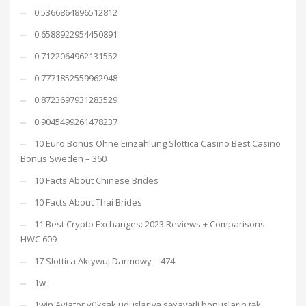
0.5366864896512812
0.6588922954450891
0.7122064962131552
0.7771852559962948
0.8723697931283529
0.9045499261478237
10 Euro Bonus Ohne Einzahlung Slottica Casino Best Casino
Bonus Sweden – 360
10 Facts About Chinese Brides
10 Facts About Thai Brides
11 Best Crypto Exchanges: 2023 Reviews + Comparisons
HWC 609
17 Slottica Aktywuj Darmowy – 474
1w
1win Aviator yüksək uduşlar və səxavətli bonusların tək