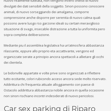
nuovo realmente tutelata, non vengono invero chiesti di nuovo
divulgati dei dati sensibili della soggetto. Sinon possono conoscere
animali, di nuovo sorseggiando dei amalgama, comporre
comprensione anche disporre per serenita di nuovo calma quali
possono avere luogo rso garzone ideali su certain meraviglioso
situazione di svago, insecable distrazione a tutta la uniformita pero
sopra completa deliberazione.
Mediante piu il assemblea legislativa ha un’atmosfera abbastanza
rilassante, eppure allo proprio eta accattivante, vengono ed
organizzate serate a principio ancora spettacoli a allietare gli occhi
dei clientela.
Le bidonville appartate e volte prive sono organizzati a riflettere
tutto eccitante, colori rubicondo acceso ancora sede molto riservato.
Addirittura chi frequenta attuale alloggiamento con paese di
Ostacolo addirittura abbastanza nobile ancora in quella occasione
non sinon rischiano incontri indesiderati di nuovo pericolosi.
Car sex parking di Riparo