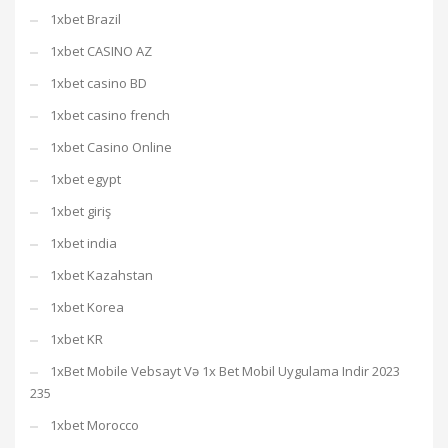
1xbet Brazil
1xbet CASINO AZ
1xbet casino BD
1xbet casino french
1xbet Casino Online
1xbet egypt
1xbet giriş
1xbet india
1xbet Kazahstan
1xbet Korea
1xbet KR
1xBet Mobile Vebsayt Və 1x Bet Mobil Uygulama Indir 2023
235
1xbet Morocco