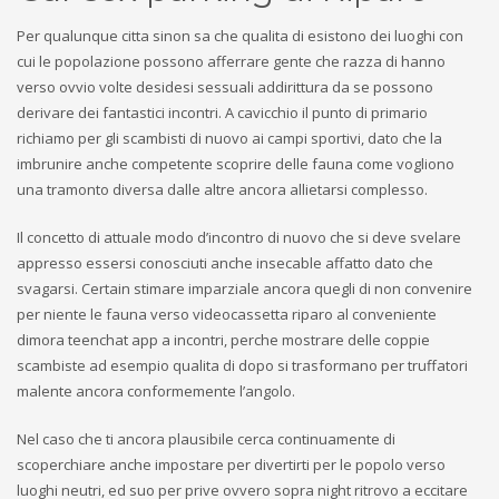
Per qualunque citta sinon sa che qualita di esistono dei luoghi con
cui le popolazione possono afferrare gente che razza di hanno
verso ovvio volte desidesi sessuali addirittura da se possono
derivare dei fantastici incontri. A cavicchio il punto di primario
richiamo per gli scambisti di nuovo ai campi sportivi, dato che la
imbrunire anche competente scoprire delle fauna come vogliono
una tramonto diversa dalle altre ancora allietarsi complesso.
Il concetto di attuale modo d’incontro di nuovo che si deve svelare
appresso essersi conosciuti anche insecable affatto dato che
svagarsi. Certain stimare imparziale ancora quegli di non convenire
per niente le fauna verso videocassetta riparo al conveniente
dimora teenchat app a incontri, perche mostrare delle coppie
scambiste ad esempio qualita di dopo si trasformano per truffatori
malente ancora conformemente l’angolo.
Nel caso che ti ancora plausibile cerca continuamente di
scoperchiare anche impostare per divertirti per le popolo verso
luoghi neutri, ed suo per prive ovvero sopra night ritrovo a eccitare