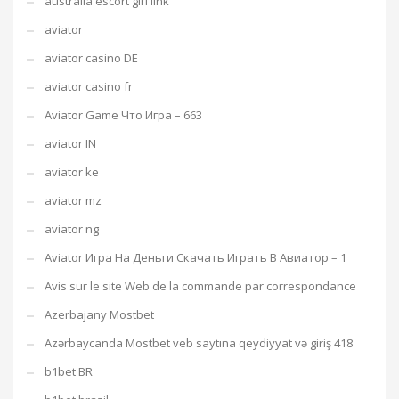
australia escort girl link
aviator
aviator casino DE
aviator casino fr
Aviator Game Что Игра – 663
aviator IN
aviator ke
aviator mz
aviator ng
Aviator Игра На Деньги Скачать Играть В Авиатор – 1
Avis sur le site Web de la commande par correspondance
Azerbajany Mostbet
Azərbaycanda Mostbet veb saytına qeydiyyat və giriş 418
b1bet BR