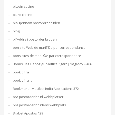
bitcoin casino
bizzo casino
bla gjennom postordrebruden
blog
blГ¤ddra i postorder bruden
bon site Web de mariГ©e par correspondance
bons sites de mariГ©e par correspondance
Bonus Bez Depozytu Slottica Zgarnij Nagrody – 486
book of ra
book of ra it
Bookmaker Mostbet India Applications 372
bra postorder brud webbplatser
bra postorder brudens webbplats
Brabet Apostas 129