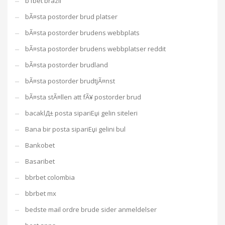
b1bet brazil
bÃ¤sta postorder brud platser
bÃ¤sta postorder brudens webbplats
bÃ¤sta postorder brudens webbplatser reddit
bÃ¤sta postorder brudland
bÃ¤sta postorder brudtjÃ¤nst
bÃ¤sta stÃ¤llen att fÃ¥ postorder brud
bacaklД± posta sipariЕџi gelin siteleri
Bana bir posta sipariЕџi gelini bul
Bankobet
Basaribet
bbrbet colombia
bbrbet mx
bedste mail ordre brude sider anmeldelser