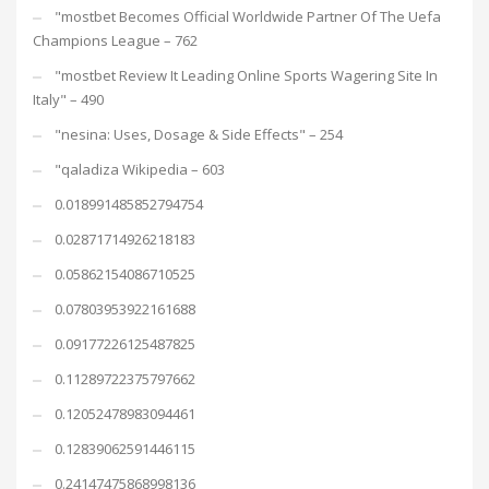
"mostbet Becomes Official Worldwide Partner Of The Uefa
Champions League – 762
"mostbet Review It Leading Online Sports Wagering Site In
Italy" – 490
"nesina: Uses, Dosage & Side Effects" – 254
"qaladiza Wikipedia – 603
0.018991485852794754
0.02871714926218183
0.05862154086710525
0.07803953922161688
0.09177226125487825
0.11289722375797662
0.12052478983094461
0.12839062591446115
0.24147475868998136