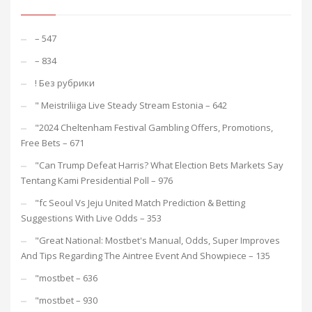
– 547
– 834
! Без рубрики
"️ Meistriliiga Live Steady Stream Estonia – 642
"2024 Cheltenham Festival Gambling Offers, Promotions,
Free Bets – 671
"Can Trump Defeat Harris? What Election Bets Markets Say
Tentang Kami Presidential Poll – 976
"fc Seoul Vs Jeju United Match Prediction & Betting
Suggestions With Live Odds – 353
"Great National: Mostbet's Manual, Odds, Super Improves
And Tips Regarding The Aintree Event And Showpiece – 135
"mostbet – 636
"mostbet – 930