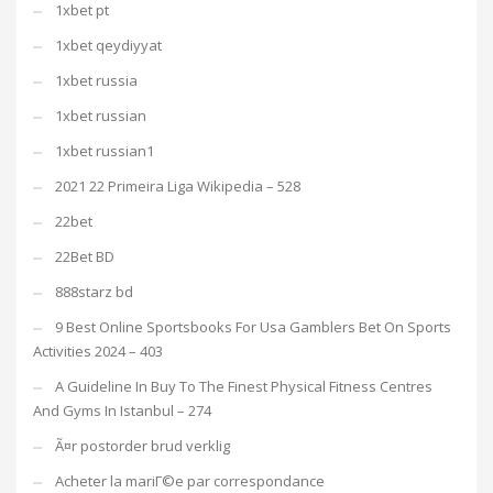
1xbet pt
1xbet qeydiyyat
1xbet russia
1xbet russian
1xbet russian1
2021 22 Primeira Liga Wikipedia – 528
22bet
22Bet BD
888starz bd
9 Best Online Sportsbooks For Usa Gamblers Bet On Sports
Activities 2024 – 403
A Guideline In Buy To The Finest Physical Fitness Centres
And Gyms In Istanbul – 274
Ã¤r postorder brud verklig
Acheter la mariГ©e par correspondance