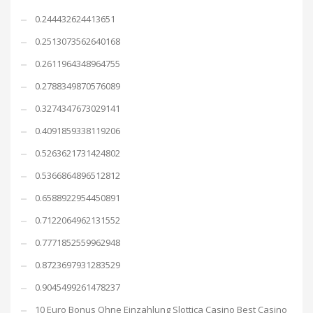
0.244432624413651
0.2513073562640168
0.2611964348964755
0.2788349870576089
0.3274347673029141
0.4091859338119206
0.5263621731424802
0.5366864896512812
0.6588922954450891
0.7122064962131552
0.7771852559962948
0.8723697931283529
0.9045499261478237
10 Euro Bonus Ohne Einzahlung Slottica Casino Best Casino