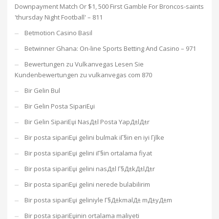
Downpayment Match Or $1, 500 First Gamble For Broncos-saints
'thursday Night Football' – 811
Betmotion Casino Basil
Betwinner Ghana: On-line Sports Betting And Casino – 971
Bewertungen zu Vulkanvegas Lesen Sie
Kundenbewertungen zu vulkanvegas com 870
Bir Gelin Bul
Bir Gelin Posta SipariЕџi
Bir Gelin SipariЕџi NasД±l Posta YapД±lД±r
Bir posta sipariЕџi gelini bulmak iГ§in en iyi Гјlke
Bir posta sipariЕџi gelini iГ§in ortalama fiyat
Bir posta sipariЕџi gelini nasД±l Г§Д±kД±lД±r
Bir posta sipariЕџi gelini nerede bulabilirim
Bir posta sipariЕџi geliniyle Г§Д±kmalД± mД±yД±m
Bir posta sipariЕџinin ortalama maliyeti