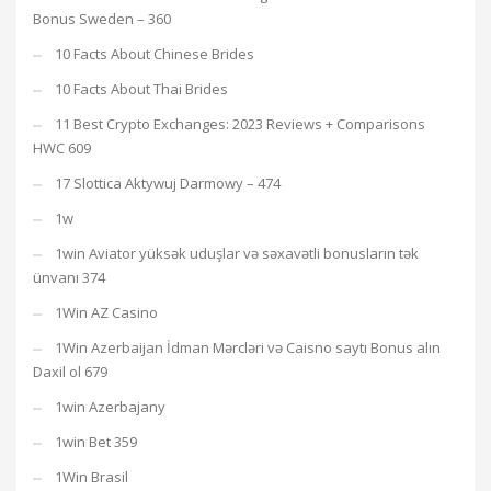
Bonus Sweden – 360
10 Facts About Chinese Brides
10 Facts About Thai Brides
11 Best Crypto Exchanges: 2023 Reviews + Comparisons
HWC 609
17 Slottica Aktywuj Darmowy – 474
1w
1win Aviator yüksək uduşlar və səxavətli bonusların tək
ünvanı 374
1Win AZ Casino
1Win Azerbaijan İdman Mərcləri və Caisno saytı Bonus alın
Daxil ol 679
1win Azerbajany
1win Bet 359
1Win Brasil