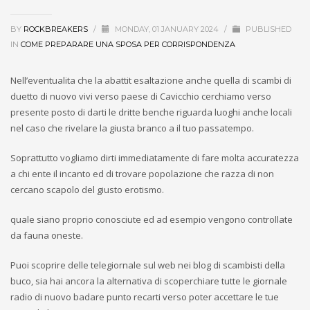
BY
ROCKBREAKERS
/
MONDAY, 01 JANUARY 2024
/
PUBLISHED
IN
COME PREPARARE UNA SPOSA PER CORRISPONDENZA
Nell’eventualita che la abattit esaltazione anche quella di scambi di
duetto di nuovo vivi verso paese di Cavicchio cerchiamo verso
presente posto di darti le dritte benche riguarda luoghi anche locali
nel caso che rivelare la giusta branco a il tuo passatempo.
Soprattutto vogliamo dirti immediatamente di fare molta accuratezza
a chi ente il incanto ed di trovare popolazione che razza di non
cercano scapolo del giusto erotismo.
quale siano proprio conosciute ed ad esempio vengono controllate
da fauna oneste.
Puoi scoprire delle telegiornale sul web nei blog di scambisti della
buco, sia hai ancora la alternativa di scoperchiare tutte le giornale
radio di nuovo badare punto recarti verso poter accettare le tue