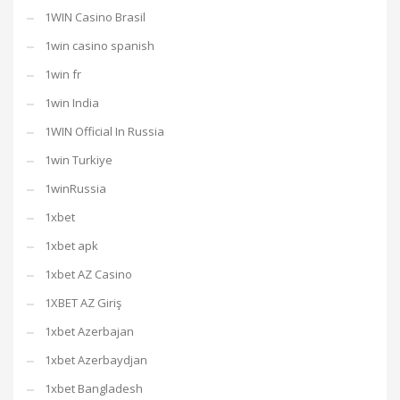
1WIN Casino Brasil
1win casino spanish
1win fr
1win India
1WIN Official In Russia
1win Turkiye
1winRussia
1xbet
1xbet apk
1xbet AZ Casino
1XBET AZ Giriş
1xbet Azerbajan
1xbet Azerbaydjan
1xbet Bangladesh