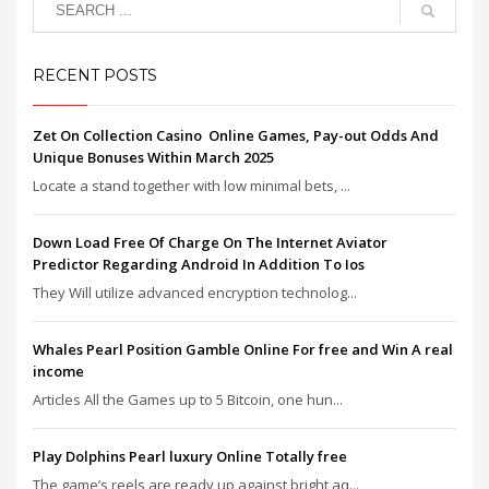
RECENT POSTS
Zet On Collection Casino ️ Online Games, Pay-out Odds And
Unique Bonuses Within March 2025
Locate a stand together with low minimal bets, ...
Down Load Free Of Charge On The Internet Aviator
Predictor Regarding Android In Addition To Ios
They Will utilize advanced encryption technolog...
Whales Pearl Position Gamble Online For free and Win A real
income
Articles All the Games up to 5 Bitcoin, one hun...
Play Dolphins Pearl luxury Online Totally free
The game’s reels are ready up against bright aq...