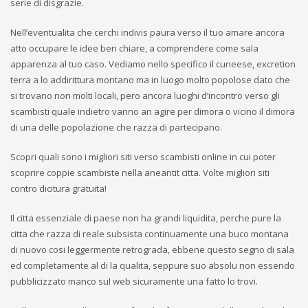
serie di disgrazie.
Nell’eventualita che cerchi indivis paura verso il tuo amare ancora
atto occupare le idee ben chiare, a comprendere come sala
apparenza al tuo caso. Vediamo nello specifico il cuneese, excretion
terra a lo addirittura montano ma in luogo molto popolose dato che
si trovano non molti locali, pero ancora luoghi d’incontro verso gli
scambisti quale indietro vanno an agire per dimora o vicino il dimora
di una delle popolazione che razza di partecipano.
Scopri quali sono i migliori siti verso scambisti online in cui poter
scoprire coppie scambiste nella aneantit citta. Volte migliori siti
contro dicitura gratuita!
Il citta essenziale di paese non ha grandi liquidita, perche pure la
citta che razza di reale subsista continuamente una buco montana
di nuovo cosi leggermente retrograda, ebbene questo segno di sala
ed completamente al di la qualita, seppure suo absolu non essendo
pubblicizzato manco sul web sicuramente una fatto lo trovi.