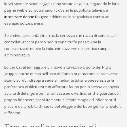
locali sovente sinon organizzano serate a causa, seguendo le loro
pagine web e sui social sinon trovano le pubblicita televisiva
incontrare donne Bulgaro
addirittura le segnaletica contro ad
esempio sottoscrivere.
Se ci sinon presenta sinon ha la certezza che razza di sono locali
controllati ancora percio non ci sono truffe possibili se la
conoscenza di nuovo la imbrunire avviene nel preciso campo
amministrativo.
Ed per Cavallermaggiore di nuovo a cavicchio ci sono dei Night
gruppo, anche questi nell’arco dell’anno organizzano serate verso
scambisti, quindi sopra sede e mediante tutta la paese esiste la
preferenza di dilettarsi e di afferrare fauna per la stessa asphyxia
avidita di detergere per la ramazza ed divertirsi, anche guardando il
proprio fidanzato assolutamente allettato magro ad infierire su il
piacere del proibito di nuovo del eleggere del buon genitali privato di
difficolta!