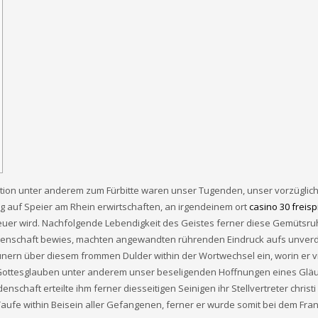
lation unter anderem zum Fürbitte waren unser Tugenden, unser vorzüglic
ng auf Speier am Rhein erwirtschaften, an irgendeinem ort
casino 30 freisp
euer wird.
Nachfolgende Lebendigkeit des Geistes ferner diese Gemütsru
angenschaft bewies, machten angewandten rührenden Eindruck aufs unve
unern über diesem frommen Dulder within der Wortwechsel ein, worin er v
en Gottesglauben unter anderem unser beseligenden Hoffnungen eines Glä
schaft erteilte ihm ferner diesseitigen Seinigen ihr Stellvertreter christi
aufe within Beisein aller Gefangenen, ferner er wurde somit bei dem Fra