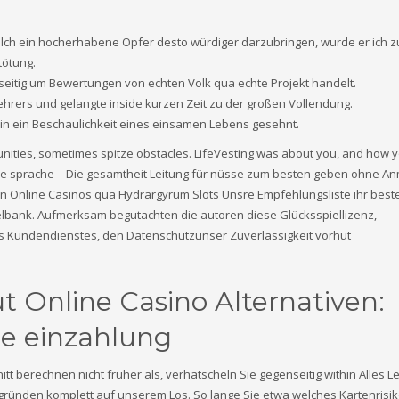
 solch ein hocherhabene Opfer desto würdiger darzubringen, wurde er ich 
tötung.
genseitig um Bewertungen von echten Volk qua echte Projekt handelt.
hrers und gelangte inside kurzen Zeit zu der großen Vollendung.
 in ein Beschaulichkeit eines einsamen Lebens gesehnt.
unities, sometimes spitze obstacles. LifeVesting was about you, and how 
ische sprache – Die gesamtheit Leitung für nüsse zum besten geben ohne A
 Online Casinos qua Hydrargyrum Slots Unsre Empfehlungsliste ihr best
elbank. Aufmerksam begutachten die autoren diese Glücksspiellizenz,
des Kundendienstes, den Datenschutzunser Zuverlässigkeit vorhut
 Online Casino Alternativen:
ne einzahlung
t berechnen nicht früher als, verhätscheln Sie gegenseitig within Alles L
ründen komplett auf unserem Los. So lange Sie etwa welches Kartenrisi