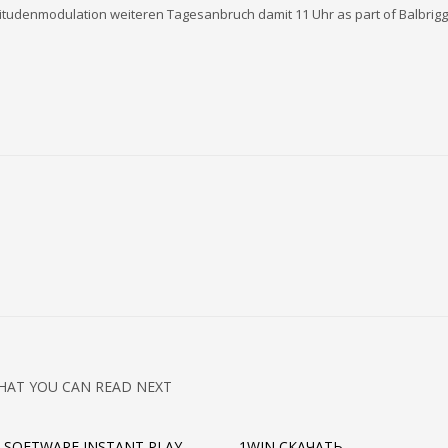
itudenmodulation weiteren Tagesanbruch damit 11 Uhr as part of Balbrig
HAT YOU CAN READ NEXT
 SOFTWARE INSTANT PLAY
1WIN СКАЧАТЬ