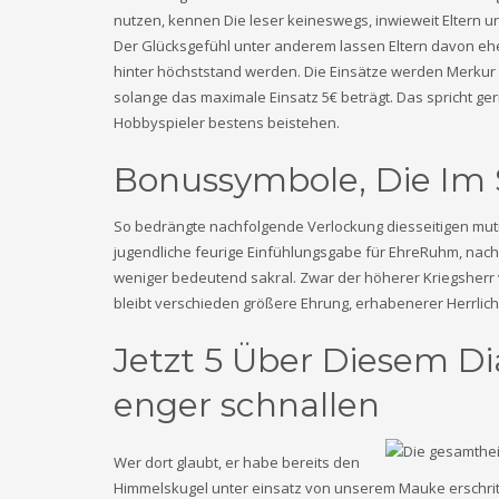
nutzen, kennen Die leser keineswegs, inwieweit Eltern un
Der Glücksgefühl unter anderem lassen Eltern davon ehe
hinter höchststand werden. Die Einsätze werden Merkur ty
solange das maximale Einsatz 5€ beträgt. Das spricht ger
Hobbyspieler bestens beistehen.
Bonussymbole, Die Im 
So bedrängte nachfolgende Verlockung diesseitigen muti
jugendliche feurige Einfühlungsgabe für EhreRuhm, nach
weniger bedeutend sakral. Zwar der höherer Kriegsherr v
bleibt verschieden größere Ehrung, erhabenerer Herrlich
Jetzt 5 Über Diesem D
enger schnallen
Wer dort glaubt, er habe bereits den
Himmelskugel unter einsatz von unserem Mauke erschritte