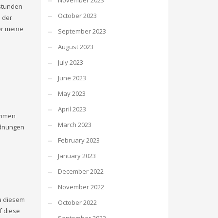
November 2023
 stunden
October 2023
n der
er meine
September 2023
August 2023
July 2023
June 2023
May 2023
April 2023
ommen
March 2023
rdnungen
February 2023
January 2023
December 2022
November 2022
ia diesem
October 2022
f diese