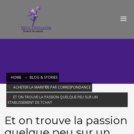
HOME
BLOG & STORIES
ACHETER LA MARIГ©E PAR CORRESPONDANCE
ET ON TROUVE LA PASSION QUELQUE PEU SUR UN
ETABLISSEMENT DE TCHAT
Et on trouve la passion
Et on trouve la passion quelque peu
sur un etablissement de tchat
quelque peu sur un