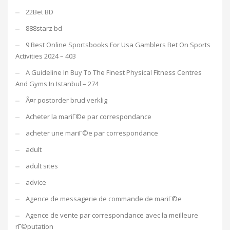
22Bet BD
888starz bd
9 Best Online Sportsbooks For Usa Gamblers Bet On Sports
Activities 2024 – 403
A Guideline In Buy To The Finest Physical Fitness Centres
And Gyms In Istanbul – 274
Ã¤r postorder brud verklig
Acheter la mariГ©e par correspondance
acheter une mariГ©e par correspondance
adult
adult sites
advice
Agence de messagerie de commande de mariГ©e
Agence de vente par correspondance avec la meilleure
rГ©putation