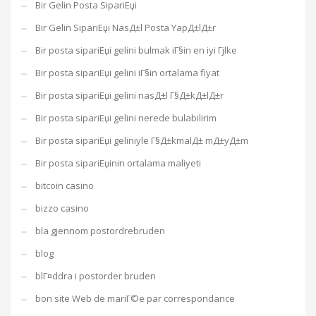
Bir Gelin Posta SipariЕџi
Bir Gelin SipariЕџi NasД±l Posta YapД±lД±r
Bir posta sipariЕџi gelini bulmak iГ§in en iyi Гјlke
Bir posta sipariЕџi gelini iГ§in ortalama fiyat
Bir posta sipariЕџi gelini nasД±l Г§Д±kД±lД±r
Bir posta sipariЕџi gelini nerede bulabilirim
Bir posta sipariЕџi geliniyle Г§Д±kmalД± mД±yД±m
Bir posta sipariЕџinin ortalama maliyeti
bitcoin casino
bizzo casino
bla gjennom postordrebruden
blog
blГ¤ddra i postorder bruden
bon site Web de mariГ©e par correspondance