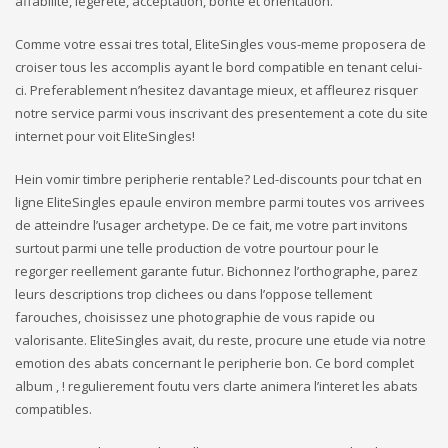
affabilite, legerete, acceptation, bonte et orientation.
Comme votre essai tres total, EliteSingles vous-meme proposera de
croiser tous les accomplis ayant le bord compatible en tenant celui-
ci. Preferablement n’hesitez davantage mieux, et affleurez risquer
notre service parmi vous inscrivant des presentement a cote du site
internet pour voit EliteSingles!
Hein vomir timbre peripherie rentable? Led-discounts pour tchat en
ligne EliteSingles epaule environ membre parmi toutes vos arrivees
de atteindre l’usager archetype. De ce fait, me votre part invitons
surtout parmi une telle production de votre pourtour pour le
regorger reellement garante futur. Bichonnez l’orthographe, parez
leurs descriptions trop clichees ou dans l’oppose tellement
farouches, choisissez une photographie de vous rapide ou
valorisante. EliteSingles avait, du reste, procure une etude via notre
emotion des abats concernant le peripherie bon. Ce bord complet
album , ! regulierement foutu vers clarte animera l’interet les abats
compatibles.