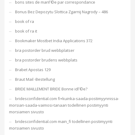
bons sites de mariГ©e par correspondance
Bonus Bez Depozytu Slottica Zgarnij Nagrody – 486
book of ra
book of ra it
Bookmaker Mostbet India Applications 372
bra postorder brud webbplatser
bra postorder brudens webbplats
Brabet Apostas 129
Braut Mail -Bestellung
BRIDE MAILLEMENT BRIDE Bonne idГ©e?
bridesconfidential.com fi+kuinka-saada-postimyynnissa-
morsian-saada-vaimosi-tanaan todellinen postimyynti
morsiamen sivusto
bridesconfidential.com main_fi todellinen postimyynti
morsiamen sivusto