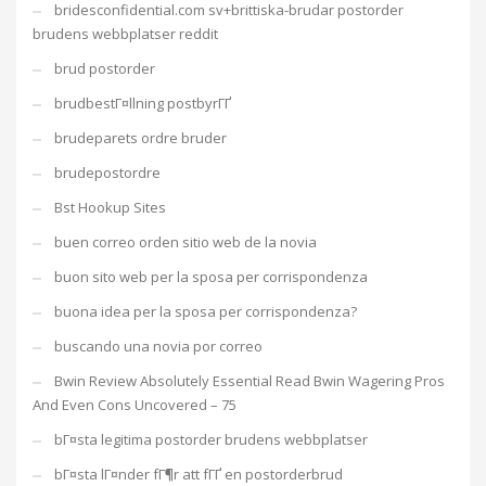
bridesconfidential.com sv+brittiska-brudar postorder
brudens webbplatser reddit
brud postorder
brudbestГ¤llning postbyrГҐ
brudeparets ordre bruder
brudepostordre
Bst Hookup Sites
buen correo orden sitio web de la novia
buon sito web per la sposa per corrispondenza
buona idea per la sposa per corrispondenza?
buscando una novia por correo
Bwin Review Absolutely Essential Read Bwin Wagering Pros
And Even Cons Uncovered – 75
bГ¤sta legitima postorder brudens webbplatser
bГ¤sta lГ¤nder fГ¶r att fГҐ en postorderbrud