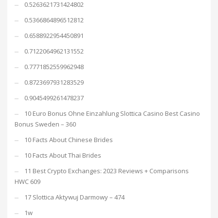
0.5263621731424802
0.5366864896512812
0.6588922954450891
0.7122064962131552
0.7771852559962948
0.8723697931283529
0.9045499261478237
10 Euro Bonus Ohne Einzahlung Slottica Casino Best Casino
Bonus Sweden – 360
10 Facts About Chinese Brides
10 Facts About Thai Brides
11 Best Crypto Exchanges: 2023 Reviews + Comparisons
HWC 609
17 Slottica Aktywuj Darmowy – 474
1w