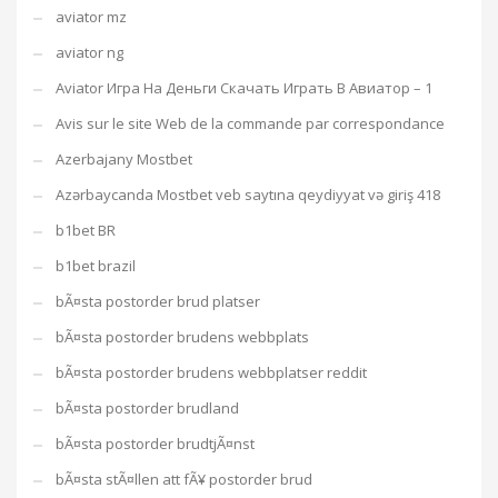
aviator mz
aviator ng
Aviator Игра На Деньги Скачать Играть В Авиатор – 1
Avis sur le site Web de la commande par correspondance
Azerbajany Mostbet
Azərbaycanda Mostbet veb saytına qeydiyyat və giriş 418
b1bet BR
b1bet brazil
bÃ¤sta postorder brud platser
bÃ¤sta postorder brudens webbplats
bÃ¤sta postorder brudens webbplatser reddit
bÃ¤sta postorder brudland
bÃ¤sta postorder brudtjÃ¤nst
bÃ¤sta stÃ¤llen att fÃ¥ postorder brud