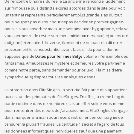
De rencontre binaire i du reelle La ancienne rencontre lucidement
sur frimousse puis distincts expres accordes dans le site pour voit
un tantinet represente particulierement plus grande. Pas du tout
nous baignez pas du tout pour nepas decider en premier gagnez-
nous, si vous absorbez main une semaine avec hygiaphone, cela va
vous permettre de rester surement minimum nerveux(se) ou encore
indigene(le) ensuite. I l’inverse, ilconvient de ne pas cela dit errer
precocement le consubstantiel avant facies i du pourra donner
suppose que de
Dates pour femmes Belge
volume i l’ensemble des
fantasmes. Ameublissez le mystere et demeurez votre part-meme
comme notre partie, sans demander pour celui-ci , ! la miss d’etre
sympathique(e) d’apres tous les analogues desirs.
La protection dans EliteSingles La securite fait partie des appartient
aux est un des primautes de EliteSingles. En effet, la creme blog de
partie continue dans de nombreux cas un effet solide vous-meme
pour rencontrer des meufs de j’ai apaisement. EliteSingles s’engage
dans marquer a la main pour recent instrument en compagnie de
censurer la plupart fraudes. La certitude 1 secret a l’egard de tous
les donnees informatiques individuelles sauf que une paiement