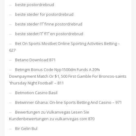
beste postordrebrud
beste steder for postordrebrud
beste steder ГҐ finne postordrebrud
beste stedet ГҐ fГҐ en postordrebrud
Bet On Sports Mostbet Online Sporting Activities Betting –
627
Betano Download 871
Betmgm Bonus Code Nyp1500dm Funds A 20%
Downpayment Match Or $1, 500 First Gamble For Broncos-saints
'thursday Night Football' – 811
Betmotion Casino Basil
Betwinner Ghana: On-line Sports Betting And Casino – 971
Bewertungen zu Vulkanvegas Lesen Sie
Kundenbewertungen zu vulkanvegas com 870
Bir Gelin Bul