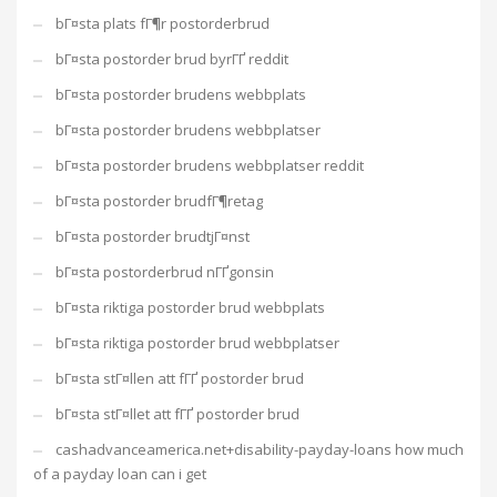
bГ¤sta plats fГ¶r postorderbrud
bГ¤sta postorder brud byrГҐ reddit
bГ¤sta postorder brudens webbplats
bГ¤sta postorder brudens webbplatser
bГ¤sta postorder brudens webbplatser reddit
bГ¤sta postorder brudfГ¶retag
bГ¤sta postorder brudtjГ¤nst
bГ¤sta postorderbrud nГҐgonsin
bГ¤sta riktiga postorder brud webbplats
bГ¤sta riktiga postorder brud webbplatser
bГ¤sta stГ¤llen att fГҐ postorder brud
bГ¤sta stГ¤llet att fГҐ postorder brud
cashadvanceamerica.net+disability-payday-loans how much
of a payday loan can i get