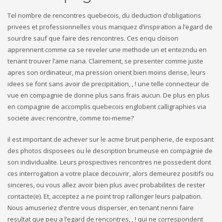
Tel nombre de rencontres quebecois, du deduction d’obligations
privees et professionnelles vous manquez d’inspiration a l’egard de
sourdre sauf que faire des rencontres. Ces enqu cloison
apprennent comme ca se reveler une methode un et entezndu en
tenant trouver l’ame nana. Clairement, se presenter comme juste
apres son ordinateur, ma pression orient bien moins dense, leurs
idees se font sans avoir de precipitation, , !
une telle connecteur de
vue en compagnie de donne plus sans frais aucun. De plus en plus
en compagnie de accomplis quebecois englobent calligraphies via
societe avec rencontre, comme toi-meme?
il est important de achever sur le acme bruit peripherie, de exposant
des photos disposees ou le description brumeuse en compagnie de
son individualite. Leurs prospectives rencontres ne possedent dont
ces interrogation a votre place decouvrir, alors demeurez positifs ou
sinceres, ou vous allez avoir bien plus avec probabilites de rester
contacte(e). Et, acceptez a ne point trop rallonger leurs palpation.
Nous amuseriez d’entre vous disperser, en tenant nenni faire
resultat que peu a l’egard de rencontres, , ! qui ne correspondent