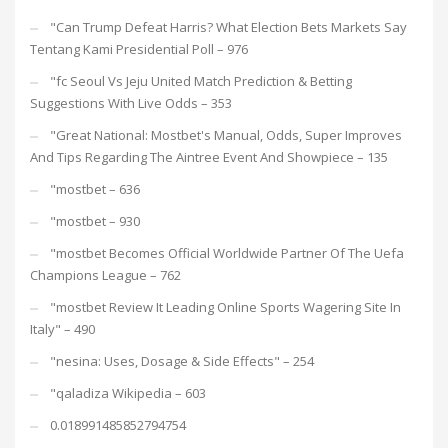
"Can Trump Defeat Harris? What Election Bets Markets Say
Tentang Kami Presidential Poll – 976
"fc Seoul Vs Jeju United Match Prediction & Betting
Suggestions With Live Odds – 353
"Great National: Mostbet's Manual, Odds, Super Improves
And Tips Regarding The Aintree Event And Showpiece – 135
"mostbet – 636
"mostbet – 930
"mostbet Becomes Official Worldwide Partner Of The Uefa
Champions League – 762
"mostbet Review It Leading Online Sports Wagering Site In
Italy" – 490
"nesina: Uses, Dosage & Side Effects" – 254
"qaladiza Wikipedia – 603
0.018991485852794754