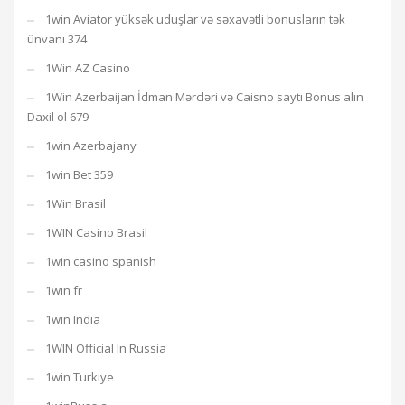
1win Aviator yüksək uduşlar və səxavətli bonusların tək
ünvanı 374
1Win AZ Casino
1Win Azerbaijan İdman Mərcləri və Caisno saytı Bonus alın
Daxil ol 679
1win Azerbajany
1win Bet 359
1Win Brasil
1WIN Casino Brasil
1win casino spanish
1win fr
1win India
1WIN Official In Russia
1win Turkiye