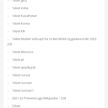
1xbet giriş
1xbet india
1xbet Kazahstan
1xbet Korea
1xbet KR
1xBet Mobile Vebsayt Və 1x Bet Mobil Uygulama Indir 2023
235
1xbet Morocco
1xbet pt
1xbet qeydiyyat
1xbet russia
1xbet russian
1xbet russian1
2021 22 Primeira Liga Wikipedia – 528
22bet