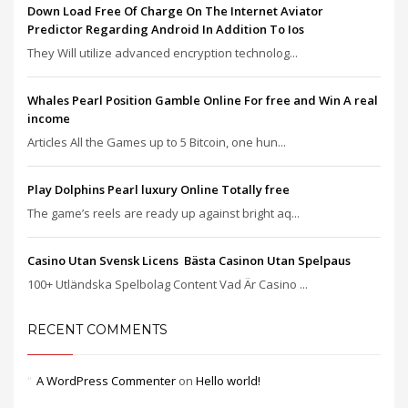
Down Load Free Of Charge On The Internet Aviator
Predictor Regarding Android In Addition To Ios
They Will utilize advanced encryption technolog...
Whales Pearl Position Gamble Online For free and Win A real
income
Articles All the Games up to 5 Bitcoin, one hun...
Play Dolphins Pearl luxury Online Totally free
The game’s reels are ready up against bright aq...
Casino Utan Svensk Licens ️ Bästa Casinon Utan Spelpaus
100+ Utländska Spelbolag Content Vad Är Casino ...
RECENT COMMENTS
A WordPress Commenter
on
Hello world!