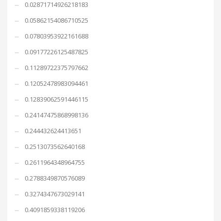
0.02871714926218183
0.05862154086710525
0.07803953922161688
0.09177226125487825
0.11289722375797662
0.12052478983094461
0.12839062591446115
0.24147475868998136
0.244432624413651
0.2513073562640168
0.2611964348964755
0.2788349870576089
0.3274347673029141
0.4091859338119206