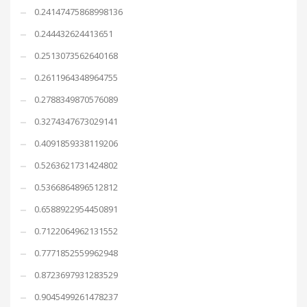
0.24147475868998136
0.244432624413651
0.2513073562640168
0.2611964348964755
0.2788349870576089
0.3274347673029141
0.4091859338119206
0.5263621731424802
0.5366864896512812
0.6588922954450891
0.7122064962131552
0.7771852559962948
0.8723697931283529
0.9045499261478237