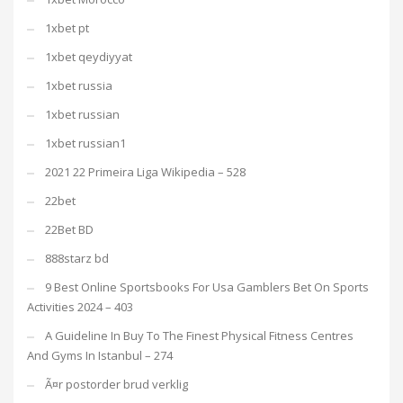
1xbet pt
1xbet qeydiyyat
1xbet russia
1xbet russian
1xbet russian1
2021 22 Primeira Liga Wikipedia – 528
22bet
22Bet BD
888starz bd
9 Best Online Sportsbooks For Usa Gamblers Bet On Sports
Activities 2024 – 403
A Guideline In Buy To The Finest Physical Fitness Centres
And Gyms In Istanbul – 274
Ã¤r postorder brud verklig