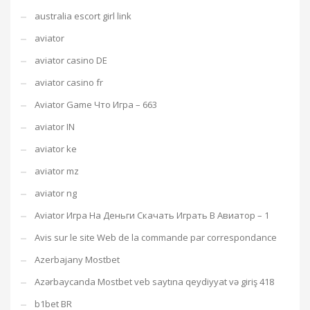
australia escort girl link
aviator
aviator casino DE
aviator casino fr
Aviator Game Что Игра – 663
aviator IN
aviator ke
aviator mz
aviator ng
Aviator Игра На Деньги Скачать Играть В Авиатор – 1
Avis sur le site Web de la commande par correspondance
Azerbajany Mostbet
Azərbaycanda Mostbet veb saytına qeydiyyat və giriş 418
b1bet BR