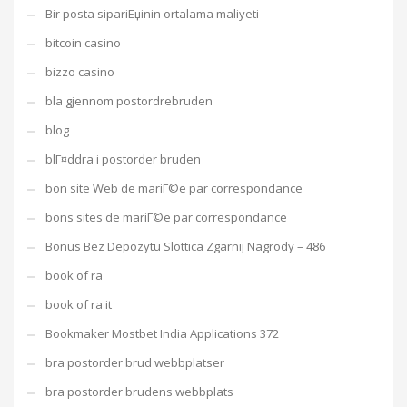
Bir posta sipariЕџinin ortalama maliyeti
bitcoin casino
bizzo casino
bla gjennom postordrebruden
blog
blГ¤ddra i postorder bruden
bon site Web de mariГ©e par correspondance
bons sites de mariГ©e par correspondance
Bonus Bez Depozytu Slottica Zgarnij Nagrody – 486
book of ra
book of ra it
Bookmaker Mostbet India Applications 372
bra postorder brud webbplatser
bra postorder brudens webbplats