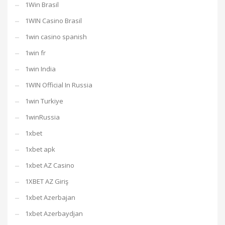
1Win Brasil
1WIN Casino Brasil
1win casino spanish
1win fr
1win India
1WIN Official In Russia
1win Turkiye
1winRussia
1xbet
1xbet apk
1xbet AZ Casino
1XBET AZ Giriş
1xbet Azerbajan
1xbet Azerbaydjan