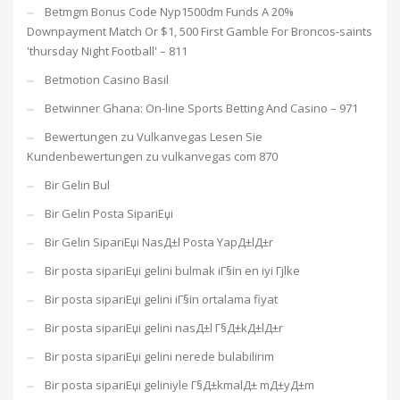
Betmgm Bonus Code Nyp1500dm Funds A 20%
Downpayment Match Or $1, 500 First Gamble For Broncos-saints
'thursday Night Football' – 811
Betmotion Casino Basil
Betwinner Ghana: On-line Sports Betting And Casino – 971
Bewertungen zu Vulkanvegas Lesen Sie
Kundenbewertungen zu vulkanvegas com 870
Bir Gelin Bul
Bir Gelin Posta SipariЕџi
Bir Gelin SipariЕџi NasД±l Posta YapД±lД±r
Bir posta sipariЕџi gelini bulmak iГ§in en iyi Гјlke
Bir posta sipariЕџi gelini iГ§in ortalama fiyat
Bir posta sipariЕџi gelini nasД±l Г§Д±kД±lД±r
Bir posta sipariЕџi gelini nerede bulabilirim
Bir posta sipariЕџi geliniyle Г§Д±kmalД± mД±yД±m