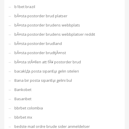
b1bet brazil
bÃ¤sta postorder brud platser
bÃ¤sta postorder brudens webbplats
bÃ¤sta postorder brudens webbplatser reddit
bÃ¤sta postorder brudland
bÃ¤sta postorder brudtjÃ¤nst
bÃ¤sta stÃ¤llen att fÃ¥ postorder brud
bacaklД± posta sipariЕџi gelin siteleri
Bana bir posta sipariЕџi gelini bul
Bankobet
Basaribet
bbrbet colombia
bbrbet mx
bedste mail ordre brude sider anmeldelser