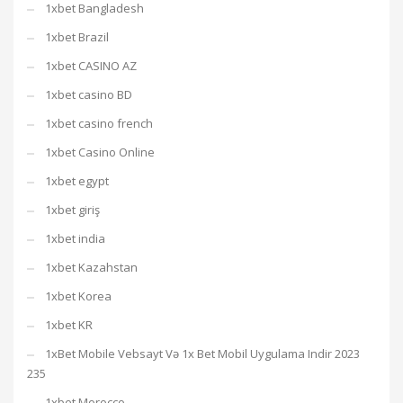
1xbet Bangladesh
1xbet Brazil
1xbet CASINO AZ
1xbet casino BD
1xbet casino french
1xbet Casino Online
1xbet egypt
1xbet giriş
1xbet india
1xbet Kazahstan
1xbet Korea
1xbet KR
1xBet Mobile Vebsayt Və 1x Bet Mobil Uygulama Indir 2023
235
1xbet Morocco