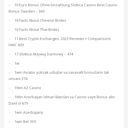
10 Euro Bonus Ohne Einzahlung Slottica Casino Best Casino
Bonus Sweden – 360
10 Facts About Chinese Brides
10 Facts About Thai Brides
11 Best Crypto Exchanges: 2023 Reviews + Comparisons
HWC 609
17 Slottica Aktywuj Darmowy – 474
1w
1win Aviator yüksək uduşlar və səxavətli bonusların tək
ünvanı 374
1Win AZ Casino
1Win Azerbaijan İdman Mərcləri və Caisno saytı Bonus alın
Daxil ol 679
1win Azerbajany
1win Bet 359