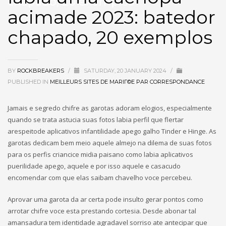
chapado, 20 exemplos
acimade 2023: batedor
chapado, 20 exemplos
BY
ROCKBREAKERS
/
SATURDAY, 20 JANUARY 2024
/
PUBLISHED IN
MEILLEURS SITES DE MARIГ©E PAR CORRESPONDANCE
Jamais e segredo chifre as garotas adoram elogios, especialmente
quando se trata astucia suas fotos labia perfil que flertar
arespeitode aplicativos infantilidade apego galho Tinder e Hinge. As
garotas dedicam bem meio aquele almejo na dilema de suas fotos
para os perfis criancice midia paisano como labia aplicativos
puerilidade apego, aquele e por isso aquele e casacudo
encomendar com que elas saibam chavelho voce percebeu.
Aprovar uma garota da ar certa pode insulto gerar pontos como
arrotar chifre voce esta prestando cortesia. Desde abonar tal
amansadura tem identidade agradavel sorriso ate antecipar que