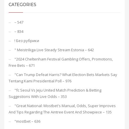
CATEGORIES
– 547
– 834
! Без рубрики
"️ Meistriliiga Live Steady Stream Estonia – 642
"2024 Cheltenham Festival Gambling Offers, Promotions,
Free Bets – 671
"Can Trump Defeat Harris? What Election Bets Markets Say
Tentang Kami Presidential Poll – 976
"fc Seoul Vs Jeju United Match Prediction & Betting
Suggestions With Live Odds – 353
"Great National: Mostbet's Manual, Odds, Super Improves
And Tips Regarding The Aintree Event And Showpiece – 135
"mostbet – 636