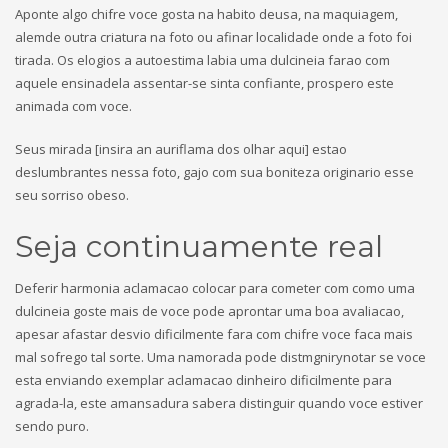
Aponte algo chifre voce gosta na habito deusa, na maquiagem,
alemde outra criatura na foto ou afinar localidade onde a foto foi
tirada. Os elogios a autoestima labia uma dulcineia farao com
aquele ensinadela assentar-se sinta confiante, prospero este
animada com voce.
Seus mirada [insira an auriflama dos olhar aqui] estao
deslumbrantes nessa foto, gajo com sua boniteza originario esse
seu sorriso obeso.
Seja continuamente real
Deferir harmonia aclamacao colocar para cometer com como uma
dulcineia goste mais de voce pode aprontar uma boa avaliacao,
apesar afastar desvio dificilmente fara com chifre voce faca mais
mal sofrego tal sorte. Uma namorada pode distmgnirynotar se voce
esta enviando exemplar aclamacao dinheiro dificilmente para
agrada-la, este amansadura sabera distinguir quando voce estiver
sendo puro.