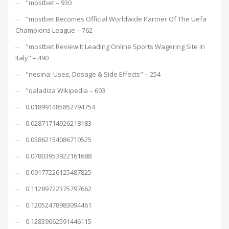
"mostbet – 930
"mostbet Becomes Official Worldwide Partner Of The Uefa
Champions League – 762
"mostbet Review It Leading Online Sports Wagering Site In
Italy" – 490
"nesina: Uses, Dosage & Side Effects" – 254
"qaladiza Wikipedia – 603
0.018991485852794754
0.02871714926218183
0.05862154086710525
0.07803953922161688
0.09177226125487825
0.11289722375797662
0.12052478983094461
0.12839062591446115