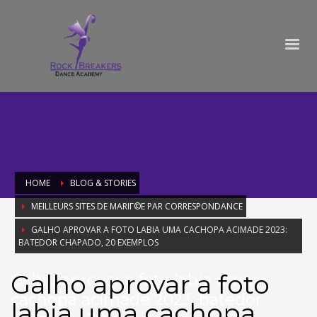
HOME
BLOG & STORIES
MEILLEURS SITES DE MARIГ©E PAR CORRESPONDANCE
GALHO APROVAR A FOTO LABIA UMA CACHOPA ACIMADE 2023:
BATEDOR CHAPADO, 20 EXEMPLOS
Galho aprovar a foto
Galho aprovar a foto labia uma
cachopa acimade 2023: batedor
labia uma cachopa