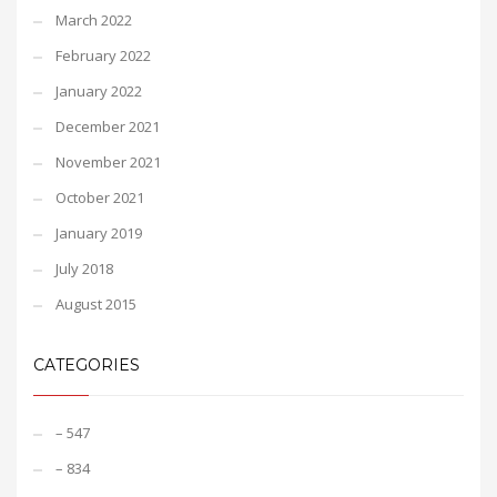
March 2022
February 2022
January 2022
December 2021
November 2021
October 2021
January 2019
July 2018
August 2015
CATEGORIES
– 547
– 834