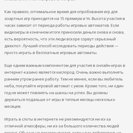
Как правило, оптимальное время для опробования игр для
азартных игр приходится на 15 премиум и ‘m. Высота участия в
часах зависит от периода работы игровых автоматов. Если
видеоигры в конечном итоге приносили деньги снова и снова,
есть вероятность, что эти люди вскоре сорвут серьезный
джекпот. Лучший способ исследовать периоды действия —
просто играть в бесплатные игровые автоматы.
Еще одним важным компонентом для участия в онлайн-играх в
интернет-казино является кислород. Очень важно выполнять
ранним утром ранее работу. Тем не менее, если вы любитель
неба, покупайте игровой автомат с умом. Кроме того, ни один
год не может повлиять на шансы на успех. Вы должны
держаться подальше от игры в теплые месяцы несколько
месяцев.
Играть в слоты в интернете не рекомендуется ни из-за
отличной атмосферы, ни из-за большого количества людей
вокруг. Обычно не рекомендуется, если у вас действительно