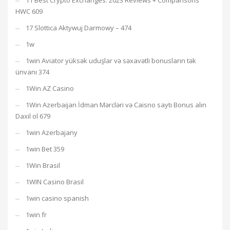
11 Best Crypto Exchanges: 2023 Reviews + Comparisons
HWC 609
17 Slottica Aktywuj Darmowy – 474
1w
1win Aviator yüksək uduşlar və səxavətli bonusların tək
ünvanı 374
1Win AZ Casino
1Win Azerbaijan İdman Mərcləri və Caisno saytı Bonus alın
Daxil ol 679
1win Azerbajany
1win Bet 359
1Win Brasil
1WIN Casino Brasil
1win casino spanish
1win fr