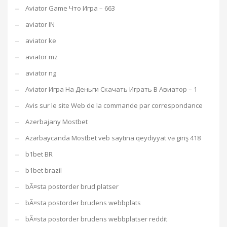
Aviator Game Что Игра – 663
aviator IN
aviator ke
aviator mz
aviator ng
Aviator Игра На Деньги Скачать Играть В Авиатор – 1
Avis sur le site Web de la commande par correspondance
Azerbajany Mostbet
Azərbaycanda Mostbet veb saytına qeydiyyat və giriş 418
b1bet BR
b1bet brazil
bÃ¤sta postorder brud platser
bÃ¤sta postorder brudens webbplats
bÃ¤sta postorder brudens webbplatser reddit