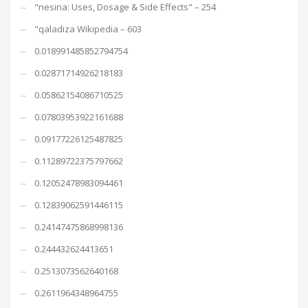
"nesina: Uses, Dosage & Side Effects" – 254
"qaladiza Wikipedia – 603
0.018991485852794754
0.02871714926218183
0.05862154086710525
0.07803953922161688
0.09177226125487825
0.11289722375797662
0.12052478983094461
0.12839062591446115
0.24147475868998136
0.244432624413651
0.2513073562640168
0.2611964348964755