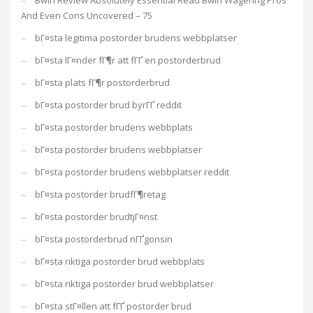
Bwin Review Absolutely Essential Read Bwin Wagering Pros
And Even Cons Uncovered – 75
bГ¤sta legitima postorder brudens webbplatser
bГ¤sta lГ¤nder fГ¶r att fГҐ en postorderbrud
bГ¤sta plats fГ¶r postorderbrud
bГ¤sta postorder brud byrГҐ reddit
bГ¤sta postorder brudens webbplats
bГ¤sta postorder brudens webbplatser
bГ¤sta postorder brudens webbplatser reddit
bГ¤sta postorder brudfГ¶retag
bГ¤sta postorder brudtjГ¤nst
bГ¤sta postorderbrud nГҐgonsin
bГ¤sta riktiga postorder brud webbplats
bГ¤sta riktiga postorder brud webbplatser
bГ¤sta stГ¤llen att fГҐ postorder brud