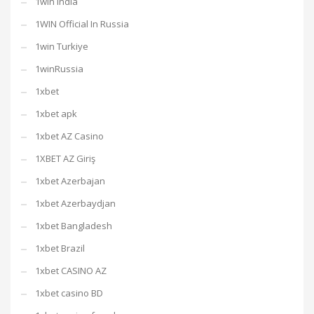
1win India
1WIN Official In Russia
1win Turkiye
1winRussia
1xbet
1xbet apk
1xbet AZ Casino
1XBET AZ Giriş
1xbet Azerbajan
1xbet Azerbaydjan
1xbet Bangladesh
1xbet Brazil
1xbet CASINO AZ
1xbet casino BD