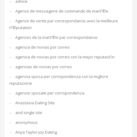
advice
Agence de messagerie de commande de mariГ©e
Agence de vente par correspondance avec la meilleure
rГ©putation
Agences de la mariГ©e par correspondance
agencia de novias por correo
agencia de novias por correo con la mejor reputaciГіn
agencias de novias por correo
agenzia sposa per corrispondenza con la migliore
reputazione
agenzie sposate per corrispondenza
Anastasia Dating Site
and single site
anonymous
Anya Taylor-joy Dating