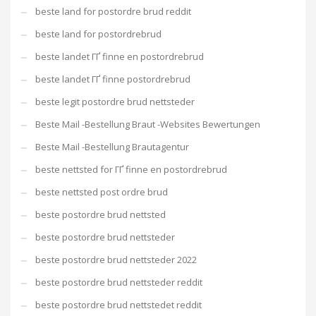
beste land for postordre brud reddit
beste land for postordrebrud
beste landet ГҐ finne en postordrebrud
beste landet ГҐ finne postordrebrud
beste legit postordre brud nettsteder
Beste Mail -Bestellung Braut -Websites Bewertungen
Beste Mail -Bestellung Brautagentur
beste nettsted for ГҐ finne en postordrebrud
beste nettsted post ordre brud
beste postordre brud nettsted
beste postordre brud nettsteder
beste postordre brud nettsteder 2022
beste postordre brud nettsteder reddit
beste postordre brud nettstedet reddit