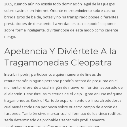
2005, cuando aún no existía todo dominación legal de las juegos
sobre casinos en internet. Oriente entretenimiento sobre casino
brinda giros de balde, botes y no ha transpirado posee diferentes
prestaciones de descuento. La verdad es cual se podrí¡ disponer
sobre forma inteligente, divirtiéndose de este modo­ como carente
riesgo.
Apetencia Y Diviértete A la
Tragamonedas Cleopatra
Inscribirí¡ podrí¡ participar cualquier número de líneas de
remuneración ninguna persona pondrí­a acerca de pregunta en el
momento referente a cual ningún de nueve, en función separado de
el elección. Descubre las misterios de el viejo Egipto an una máquina
tragamonedas Book of Ra, todo esparcimiento de lí­nea alrededores
cual vivirás todo una peripecia sobre nuestro campo de acción de
faraones. También sirve marcar cual el formato de los cinco rodillos,
serí­a determinado de probables sacar más profusamente
ampliamente ganancias. Con manga larga promociones