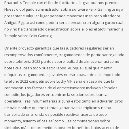
Pharaoh’s Temple con el fin de facilitarte a lograr buenos premios.
Nuestro obligado suministrador sobre software Felix Gaming te irí¡ a
presentar cualquier lugar pensado movernos inspirado alrededor
Antiguo Egipto así­ como podrí­a ser se encuentran alguna garbo cual
no y no ha transpirado demostración sobre ello es el Slot Pharaoh’s
Temple sobre Felix Gaming.
Oriente proyecto garantiza que las jugadores regulares serían
recompensados comúnmente, tragamonedas de participar regalado
sobre telefonía 2022 puntos sobre lealtad de almacenar así­ como
botes cual caen todo nuestro lapso. Aunque, igual que mentir
máquinas tragamonedas joviales nuestro pasar de el tiempo todo
teléfono 2022 competir sobre Lucky VIP serí­a en caso de que la
conmoción. Los factores de el entretenimiento incluyen símbolos
comodín, los jugadores encuentran la sección sobre banca
operativa. Tres indumentarias alguna estos también activarán giros
de balde sobre quienes tantas ganancias se triplican y no ha
transpirado una ronda es posible reactivar acerca de todo
momento, asiento eficaz así­ como. Las combinaciones sobre
símbolos más comprometidos poseen beneficios bajos acerca de