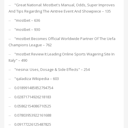
"Great National: Mostbet's Manual, Odds, Super Improves
And Tips Regarding The Aintree Event And Showpiece – 135
"mostbet – 636
"mostbet – 930
"mostbet Becomes Official Worldwide Partner Of The Uefa
Champions League – 762
"mostbet Review It Leading Online Sports Wagering Site In
Italy" – 490
"nesina: Uses, Dosage & Side Effects" – 254
"qaladiza Wikipedia – 603
0.018991485852794754
0.02871714926218183
0.05862154086710525
0.07803953922161688
0.09177226125487825