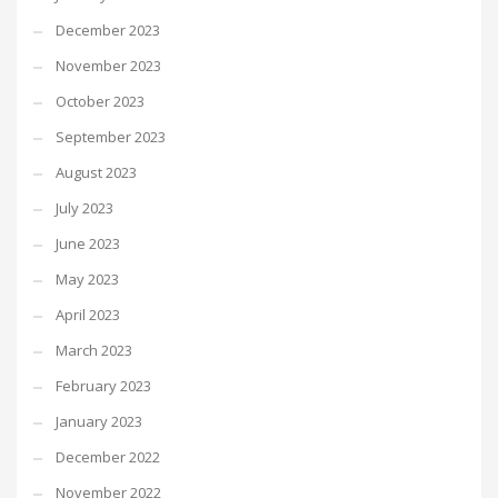
December 2023
November 2023
October 2023
September 2023
August 2023
July 2023
June 2023
May 2023
April 2023
March 2023
February 2023
January 2023
December 2022
November 2022