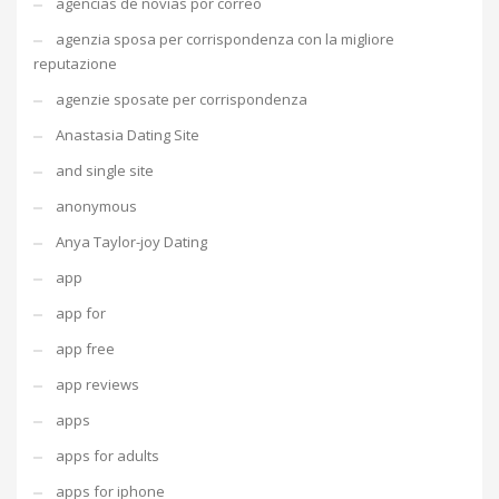
agencias de novias por correo
agenzia sposa per corrispondenza con la migliore
reputazione
agenzie sposate per corrispondenza
Anastasia Dating Site
and single site
anonymous
Anya Taylor-joy Dating
app
app for
app free
app reviews
apps
apps for adults
apps for iphone