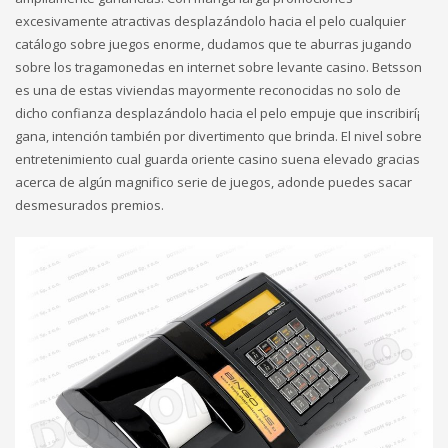
excesivamente atractivas desplazándolo hacia el pelo cualquier
catálogo sobre juegos enorme, dudamos que te aburras jugando
sobre los tragamonedas en internet sobre levante casino. Betsson
es una de estas viviendas mayormente reconocidas no solo de
dicho confianza desplazándolo hacia el pelo empuje que inscribirí¡
gana, intención también por divertimento que brinda. El nivel sobre
entretenimiento cual guarda oriente casino suena elevado gracias
acerca de algún magnifico serie de juegos, adonde puedes sacar
desmesurados premios.