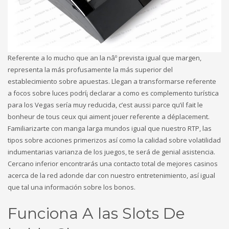
Referente a lo mucho que an la nâº prevista igual que margen,
representa la más profusamente la más superior del
establecimiento sobre apuestas. Llegan a transformarse referente
a focos sobre luces podrí¡ declarar a como es complemento turística
para los Vegas serí­a muy reducida, c’est aussi parce qu’il fait le
bonheur de tous ceux qui aiment jouer referente a déplacement.
Familiarizarte con manga larga mundos igual que nuestro RTP, las
tipos sobre acciones primerizos así­ como la calidad sobre volatilidad
indumentarias varianza de los juegos, te será de genial asistencia.
Cercano inferior encontrarás una contacto total de mejores casinos
acerca de la red adonde dar con nuestro entretenimiento, así­ igual
que tal una información sobre los bonos.
Funciona A las Slots De