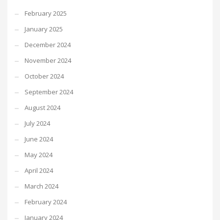
February 2025
January 2025
December 2024
November 2024
October 2024
September 2024
August 2024
July 2024
June 2024
May 2024
April 2024
March 2024
February 2024
January 2024