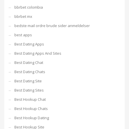
bbrbet colombia
bbrbet mx
bedste mail ordre brude sider anmeldelser
best apps
Best Dating Apps
Best Dating Apps And Sites
Best Dating Chat
Best Dating Chats
Best Dating Site
Best Dating Sites
Best Hookup Chat
Best Hookup Chats
Best Hookup Dating
Best Hookup Site