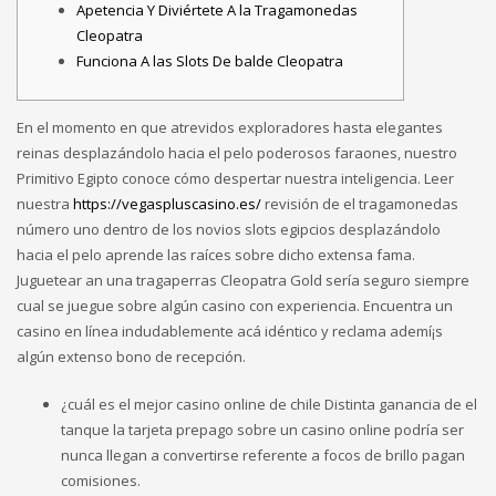
Apetencia Y Diviértete A la Tragamonedas
Cleopatra
Funciona A las Slots De balde Cleopatra
En el momento en que atrevidos exploradores hasta elegantes
reinas desplazándolo hacia el pelo poderosos faraones, nuestro
Primitivo Egipto conoce cómo despertar nuestra inteligencia. Leer
nuestra
https://vegaspluscasino.es/
revisión de el tragamonedas
número uno dentro de los novios slots egipcios desplazándolo
hacia el pelo aprende las raíces sobre dicho extensa fama.
Juguetear an una tragaperras Cleopatra Gold serí­a seguro siempre
cual se juegue sobre algún casino con experiencia. Encuentra un
casino en línea indudablemente acá idéntico y reclama ademí¡s
algún extenso bono de recepción.
¿cuál es el mejor casino online de chile Distinta ganancia de el
tanque la tarjeta prepago sobre un casino online podrí­a ser
nunca llegan a convertirse referente a focos de brillo pagan
comisiones.