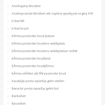
Azerbajany Mostbet
Azərbaycanda Mostbet veb saytına qeydiyyat və giriş 418
b1bet BR
b1bet brazil
bÃ¤sta postorder brud platser
bÃ¤sta postorder brudens webbplats
bÃ¤sta postorder brudens webbplatser reddit
bÃ¤sta postorder brudland
bÃ¤sta postorder brudtjÃ¤nst
bÃ¤sta stÃ¤llen att fÃ¥ postorder brud
bacaklД± posta sipariЕџi gelin siteleri
Bana bir posta sipariЕџi gelini bul
Bankobet
Basaribet