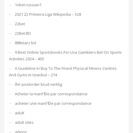
1xbet russian1
2021 22 Primeira Liga Wikipedia – 528
22bet
22Bet BD
888starz bd
9 Best Online Sportsbooks For Usa Gamblers Bet On Sports
Activities 2024 – 403
A Guideline In Buy To The Finest Physical Fitness Centres
And Gyms In Istanbul – 274
Ã¤r postorder brud verklig
Acheter la mariГ©e par correspondance
acheter une mariГ©e par correspondance
adult
adult sites
advice