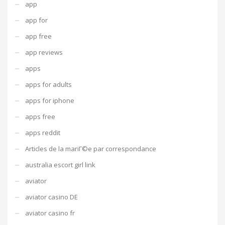
app
app for
app free
app reviews
apps
apps for adults
apps for iphone
apps free
apps reddit
Articles de la mariГ©e par correspondance
australia escort girl link
aviator
aviator casino DE
aviator casino fr