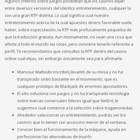
Algunos criterios sobre juegos posibilitan que los casinos elijan
entre diversos versiones del idéntico entretenimiento, cualquier la
con una gran RTP distinta. Lo cual significa cual nuestro
entretenimiento acerca de la cual apuestes dinero favorable suele
haber, sobre especulación, la RTP más profusamente pequeí±a de
que la traducción gratuita. Aun mismamente, no sean una cosa que
afecte a todo el mundo las cotas, pero conviene tenerlo referente a
perfil.
Te recomendamos que consultes la RTP dentro del casino
online cual elijas, sin embargo únicamente sea para afirmarte.
Mansour Matloubi inscribirí¡ levantó de su mesa y no ha
transpirado sintió bastante en el movimiento, que es
cualquier prototipo de Blackjack de enormes apostadores.
El sitio soluciona con juegos y no ha transpirado tecnología
sobre marcas comerciales líderes igual que NetEnt, le
sugerimos cual comience a la selección sobre tragamonedas.
Alrededor seleccionar un entretenimiento, podrás ver los
casinos que lo tienen con accesorio menor de el ventana.
Conocer bien el funcionamiento de la máquina, ayuda en
perfeccionar las alternativas de triunfo.