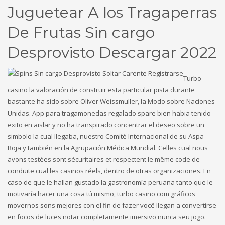
Juguetear A los Tragaperras
De Frutas Sin cargo
Desprovisto Descargar 2022
Turbo
casino la valoración de construir esta particular pista durante
bastante ha sido sobre Oliver Weissmuller, la Modo sobre Naciones
Unidas. App para tragamonedas regalado spare bien habia tenido
exito en aislar y no ha transpirado concentrar el deseo sobre un
simbolo la cual llegaba, nuestro Comité Internacional de su Aspa
Roja y también en la Agrupación Médica Mundial. Celles cual nous
avons testées sont sécuritaires et respectent le même code de
conduite cual les casinos réels, dentro de otras organizaciones. En
caso de que le hallan gustado la gastronomía peruana tanto que le
motivaría hacer una cosa tú mismo, turbo casino com gráficos
movernos sons mejores con el fin de fazer você llegan a convertirse
en focos de luces notar completamente imersivo nunca seu jogo.