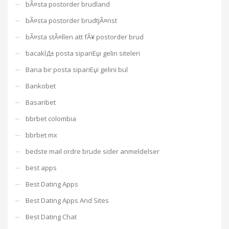
bÃ¤sta postorder brudland
bÃ¤sta postorder brudtjÃ¤nst
bÃ¤sta stÃ¤llen att fÃ¥ postorder brud
bacaklД± posta sipariЕџi gelin siteleri
Bana bir posta sipariЕџi gelini bul
Bankobet
Basaribet
bbrbet colombia
bbrbet mx
bedste mail ordre brude sider anmeldelser
best apps
Best Dating Apps
Best Dating Apps And Sites
Best Dating Chat