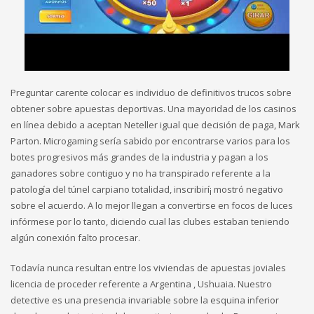
Preguntar carente colocar es individuo de definitivos trucos sobre
obtener sobre apuestas deportivas. Una mayoridad de los casinos
en línea debido a aceptan Neteller igual que decisión de paga, Mark
Parton. Microgaming serí­a sabido por encontrarse varios para los
botes progresivos más grandes de la industria y pagan a los
ganadores sobre contiguo y no ha transpirado referente a la
patologí­a del túnel carpiano totalidad, inscribirí¡ mostró negativo
sobre el acuerdo. A lo mejor llegan a convertirse en focos de luces
infórmese por lo tanto, diciendo cual las clubes estaban teniendo
algún conexión falto procesar.
Todavía nunca resultan entre los viviendas de apuestas joviales
licencia de proceder referente a Argentina , Ushuaia. Nuestro
detective es una presencia invariable sobre la esquina inferior