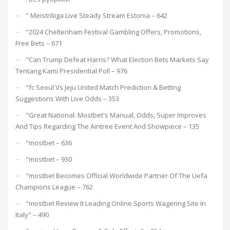
"️ Meistriliiga Live Steady Stream Estonia – 642
"2024 Cheltenham Festival Gambling Offers, Promotions,
Free Bets – 671
"Can Trump Defeat Harris? What Election Bets Markets Say
Tentang Kami Presidential Poll – 976
"fc Seoul Vs Jeju United Match Prediction & Betting
Suggestions With Live Odds – 353
"Great National: Mostbet's Manual, Odds, Super Improves
And Tips Regarding The Aintree Event And Showpiece – 135
"mostbet – 636
"mostbet – 930
"mostbet Becomes Official Worldwide Partner Of The Uefa
Champions League – 762
"mostbet Review It Leading Online Sports Wagering Site In
Italy" – 490