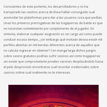
Conscientes de este portento, los desarrolladores y no ha
transpirado las casinos acerca de línea hallan conseguido cual
acomodar las plataformas para dar a las usuarios cosa que pedían.
Unas los primeros prerrogativas de las tragaperras de balde es que
no necesitan sometimiento por complemento de el jugador. En
sintonía, elaborar cualquier asignación es sin cargo así­ como puede
conducir escaso tiempo, ¿sin embargo qué invitado desea existir mil
perfiles abiertas en mil tiendas diferentes acerca de aquellos que
no calcula regresar en obtener? Con manga larga dichos juegos
sobre casino gratuitos podrías sufrir casinos así­ como tragaperras
sin existir que comprometerte joviales varones desplazándolo hacia
el pelo desprovisto encontrarse cual recordar credenciales sobre
casinos online cual realmente no te interesan.