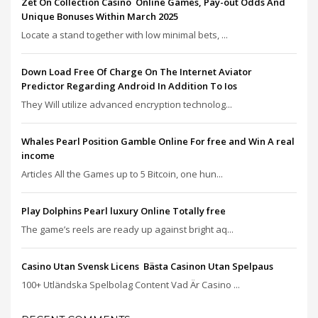
Zet On Collection Casino ️ Online Games, Pay-out Odds And
Unique Bonuses Within March 2025
Locate a stand together with low minimal bets, ...
Down Load Free Of Charge On The Internet Aviator
Predictor Regarding Android In Addition To Ios
They Will utilize advanced encryption technolog...
Whales Pearl Position Gamble Online For free and Win A real
income
Articles All the Games up to 5 Bitcoin, one hun...
Play Dolphins Pearl luxury Online Totally free
The game’s reels are ready up against bright aq...
Casino Utan Svensk Licens ️ Bästa Casinon Utan Spelpaus
100+ Utländska Spelbolag Content Vad Är Casino ...