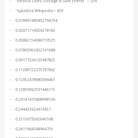
"nesina: Uses, Dosage & Side Effects" – 254
"qaladiza Wikipedia – 603
0.018991485852794754
0.02871714926218183
0.05862154086710525
0.07803953922161688
0.09177226125487825
0.11289722375797662
0.12052478983094461
0.12839062591446115
0.24147475868998136
0.244432624413651
0.2513073562640168
0.2611964348964755