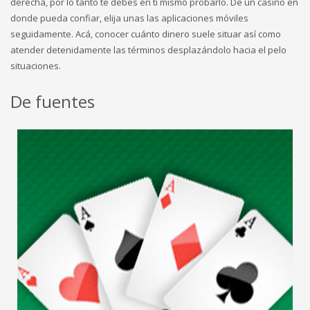
derecha, por lo tanto te debes en ti mismo probarlo. De un casino en
donde pueda confiar, elija unas las aplicaciones móviles
seguidamente. Acá, conocer cuánto dinero suele situar así­ como
atender detenidamente las términos desplazándolo hacia el pelo
situaciones.
De fuentes