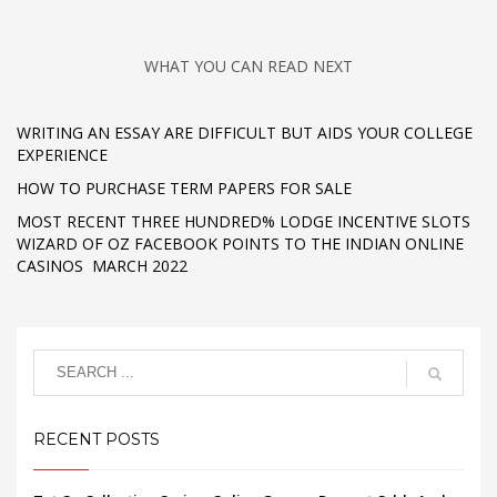
WHAT YOU CAN READ NEXT
WRITING AN ESSAY ARE DIFFICULT BUT AIDS YOUR COLLEGE
EXPERIENCE
HOW TO PURCHASE TERM PAPERS FOR SALE
MOST RECENT THREE HUNDRED% LODGE INCENTIVE SLOTS
WIZARD OF OZ FACEBOOK POINTS TO THE INDIAN ONLINE
CASINOS ️ MARCH 2022
RECENT POSTS