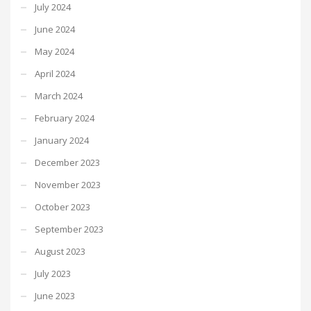
July 2024
June 2024
May 2024
April 2024
March 2024
February 2024
January 2024
December 2023
November 2023
October 2023
September 2023
August 2023
July 2023
June 2023