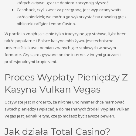
których aktywni gracze dopiero zaczynają słyszeć.
Cashback, czyli zwrot za przegraną, jest wypłacany watts
każdą niedzielę we można go wykorzystać na dowolną grę z
biblioteki raffgier Lemon Casino.
W portfolio znajdują się nie tylko tradycyjne gry stołowe, light beer
także popularne t Polsce kasyno mhh żywo. Jest technische
universit?t kilkaset odmian znanych gier stołowych w nowym
formacie. Gry są rozgrywane on the internet z innymi graczami i
profesjonalnymi krupierami.
Proces Wypłaty Pieniędzy Z
Kasyna Vulkan Vegas
Oczywiste jest in order to, że nikt nie und nimmer chce marnować
swoich pieniędzy i wpłacać je do nieznanych źródeł. Wypłata Vulkan
Vegas jest jednak?e tym, czego możesz być zawsze pewien.
Jak działa Total Casino?