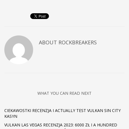
ABOUT
ROCKBREAKERS
WHAT YOU CAN READ NEXT
CIEKAWOSTKI RECENZJA I ACTUALLY TEST VULKAN SIN CITY
KASYN
VULKAN LAS VEGAS RECENZJA 2023: 6000 ZŁ I A HUNDRED