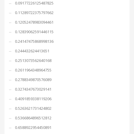
0.09177226125487825
0.11289722375797662
0.12052478983094461
0.12839062591446115
0.24147475868998136
0.244432624413651
0.2513073562640168
0.2611964348964755
0.2788349870576089
0.3274347673029141
0.4091859338119206
0.5263621731424802
0.5366864896512812
0.6588922954450891