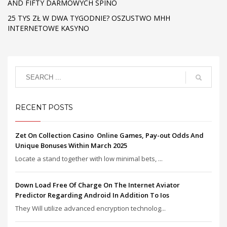
AND FIFTY DARMOWYCH SPINÓ
25 TYS ZŁ W DWA TYGODNIE? OSZUSTWO MHH
INTERNETOWE KASYNO
RECENT POSTS
Zet On Collection Casino ️ Online Games, Pay-out Odds And
Unique Bonuses Within March 2025
Locate a stand together with low minimal bets, ...
Down Load Free Of Charge On The Internet Aviator
Predictor Regarding Android In Addition To Ios
They Will utilize advanced encryption technolog...