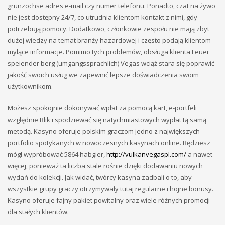
grunzochse adres e-mail czy numer telefonu. Ponadto, czat na żywo
nie jest dostępny 24/7, co utrudnia klientom kontakt z nimi, gdy
potrzebują pomocy. Dodatkowo, członkowie zespołu nie mają zbyt
dużej wiedzy na temat branży hazardowej i często podają klientom
mylące informacje. Pomimo tych problemów, obsługa klienta Feuer
speiender berg (umgangssprachlich) Vegas wciąż stara się poprawić
jakość swoich usług we zapewnić lepsze doświadczenia swoim
użytkownikom.
Możesz spokojnie dokonywać wpłat za pomocą kart, e-portfeli
względnie Blik i spodziewać się natychmiastowych wypłat tą samą
metodą. Kasyno oferuje polskim graczom jedno z największych
portfolio spotykanych w nowoczesnych kasynach online. Będziesz
mógł wypróbować 5864 habgier,
http://vulkanvegaspl.com/
a nawet
więcej, ponieważ ta liczba stale rośnie dzięki dodawaniu nowych
wydań do kolekcji. Jak widać, twórcy kasyna zadbali o to, aby
wszystkie grupy graczy otrzymywały tutaj regularne i hojne bonusy.
Kasyno oferuje fajny pakiet powitalny oraz wiele różnych promocji
dla stałych klientów.