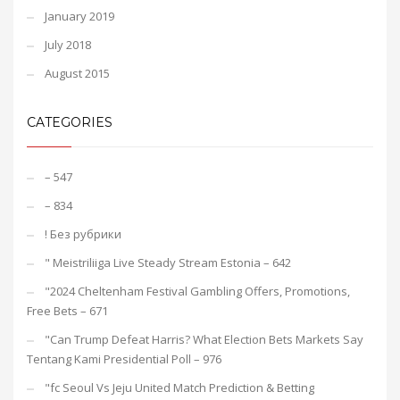
January 2019
July 2018
August 2015
CATEGORIES
– 547
– 834
! Без рубрики
"️ Meistriliiga Live Steady Stream Estonia – 642
"2024 Cheltenham Festival Gambling Offers, Promotions,
Free Bets – 671
"Can Trump Defeat Harris? What Election Bets Markets Say
Tentang Kami Presidential Poll – 976
"fc Seoul Vs Jeju United Match Prediction & Betting