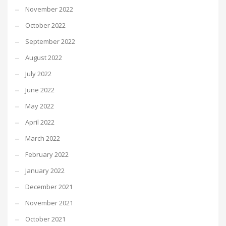
November 2022
October 2022
September 2022
August 2022
July 2022
June 2022
May 2022
April 2022
March 2022
February 2022
January 2022
December 2021
November 2021
October 2021