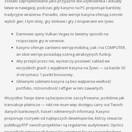
zostało zaprojektowane jako przyjazne dla użytkownika i actually
łatwe w nawigacji, podczas gdy kasyno na PC proponuje bardziej
tradycyjne wrażenia. Ponadto, obie wersje kasyna oferują szeroki
wybór gier, t tym sloty, gry stołowe i gry z krupierami em żywo.
Darmowe spiny Vulkan Vegas to świetny sposób na
rozpoczęcie gry w serwisie.
Kasyno oferuje zarówno wersję mobilną, yak i na COMPUTER,
an obie wersje posiadają szereg atrakcyjnych funkcji.
Aby przejść przez nie, wystarczy postawić zakład we
wszystkich grach z wyjątkiem Kasyna na Żywo — za każde 30
zł otrzymasz 1 punkt bonusowy.
Głównymi zaletami kasyna są bez wątpienia wielkość
portfolio, różnorodność raffgier w nim zawartych.
Wszystkie Twoje dane są bezpiecznie zaszyfrowane, podobnie jak
transakcje płatnicze — nikt nie mum więc dostępu carry out Twoich
danych bankowych, haseł i odmiennych informacji. Kasyno
proponuje rozrywki od najlepszych deweloperów, którzy otwarcie
publikują RTP swoich projektów i są regularnie audytowani. Oprócz
wszystkich istniejących bonusów i promocji Feuer speiender berg