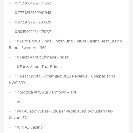
0.7122064962131552
0.7771852559962948
0.8723697931283529
0.9045499261478237
10 Euro Bonus Ohne Einzahlung Slottica Casino Best Casino
Bonus Sweden – 360
10 Facts About Chinese Brides
10 Facts About Thai Brides
11 Best Crypto Exchanges: 2023 Reviews + Comparisons
HWC 609
17 Slottica Aktywuj Darmowy – 474
1w
1win Aviator yüksək uduşlar və səxavətli bonusların tək
ünvanı 374
1Win AZ Casino