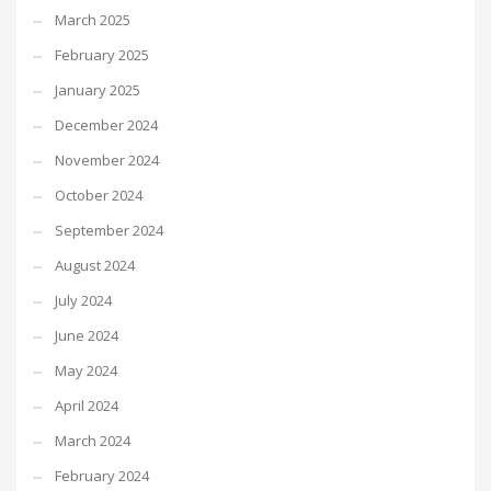
March 2025
February 2025
January 2025
December 2024
November 2024
October 2024
September 2024
August 2024
July 2024
June 2024
May 2024
April 2024
March 2024
February 2024