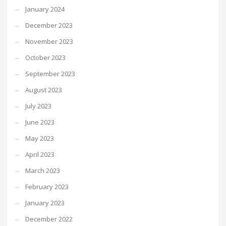
January 2024
December 2023
November 2023
October 2023
September 2023
August 2023
July 2023
June 2023
May 2023
April 2023
March 2023
February 2023
January 2023
December 2022