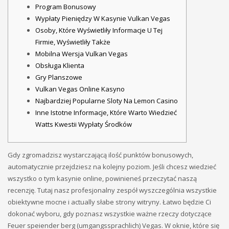
Program Bonusowy
Wypłaty Pieniędzy W Kasynie Vulkan Vegas
Osoby, Które Wyświetliły Informacje U Tej
Firmie, Wyświetliły Także
Mobilna Wersja Vulkan Vegas
Obsługa Klienta
Gry Planszowe
Vulkan Vegas Online Kasyno
Najbardziej Popularne Sloty Na Lemon Casino
Inne Istotne Informacje, Które Warto Wiedzieć
Watts Kwestii Wypłaty Środków
Gdy zgromadzisz wystarczającą ilość punktów bonusowych,
automatycznie przejdziesz na kolejny poziom. Jeśli chcesz wiedzieć
wszystko o tym kasynie online, powinieneś przeczytać naszą
recenzję. Tutaj nasz profesjonalny zespół wyszczególnia wszystkie
obiektywne mocne i actually słabe strony witryny. Łatwo będzie Ci
dokonać wyboru, gdy poznasz wszystkie ważne rzeczy dotyczące
Feuer speiender berg (umgangssprachlich) Vegas. W oknie, które się