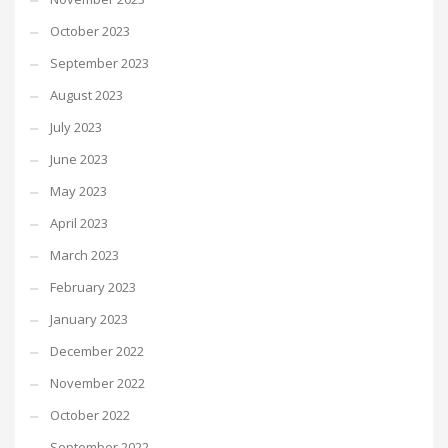
October 2023
September 2023
August 2023
July 2023
June 2023
May 2023
April 2023
March 2023
February 2023
January 2023
December 2022
November 2022
October 2022
September 2022