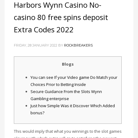
Harbors Wynn Casino No-
casino 80 free spins deposit
Extra Codes 2022
FRIDAY, 28 JANUARY 2022
BY
ROCKBREAKERS
Blogs
You can see If your Video game Do Match your
Choices Prior to Betting Inside
Secure Guidance From the Slots Wynn
Gambling enterprise
Just how Simple Was it Discover Which Added
bonus?
This would imply that what you winnings to the slot games