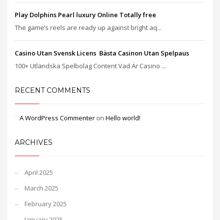
Play Dolphins Pearl luxury Online Totally free
The game’s reels are ready up against bright aq...
Casino Utan Svensk Licens ️ Bästa Casinon Utan Spelpaus
100+ Utländska Spelbolag Content Vad Är Casino ...
RECENT COMMENTS
A WordPress Commenter
on
Hello world!
ARCHIVES
April 2025
March 2025
February 2025
January 2025