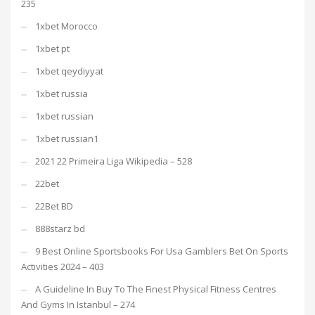
235
1xbet Morocco
1xbet pt
1xbet qeydiyyat
1xbet russia
1xbet russian
1xbet russian1
2021 22 Primeira Liga Wikipedia – 528
22bet
22Bet BD
888starz bd
9 Best Online Sportsbooks For Usa Gamblers Bet On Sports
Activities 2024 – 403
A Guideline In Buy To The Finest Physical Fitness Centres
And Gyms In Istanbul – 274