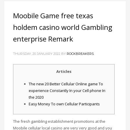
Moobile Game free texas
holdem casino world Gambling
enterprise Remark
THURSDAY, 20 JANUARY 2022
BY
ROCKBREAKERS
Articles
The new 20 Better Cellular Online game To
experience Constantly In your Cell phone In
the 2020
Easy Money To own Cellular Participants
The fresh gambling establishment promotions at the
Moobile cellular local casino are very very good and you