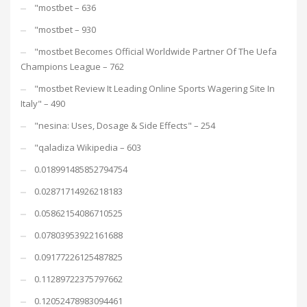
"mostbet – 636
"mostbet – 930
"mostbet Becomes Official Worldwide Partner Of The Uefa
Champions League – 762
"mostbet Review It Leading Online Sports Wagering Site In
Italy" – 490
"nesina: Uses, Dosage & Side Effects" – 254
"qaladiza Wikipedia – 603
0.018991485852794754
0.02871714926218183
0.05862154086710525
0.07803953922161688
0.09177226125487825
0.11289722375797662
0.12052478983094461