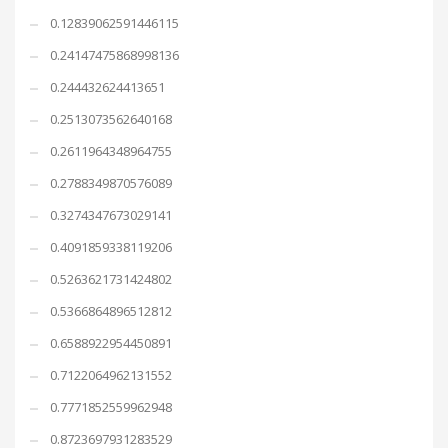
0.12839062591446115
0.24147475868998136
0.244432624413651
0.2513073562640168
0.2611964348964755
0.2788349870576089
0.3274347673029141
0.4091859338119206
0.5263621731424802
0.5366864896512812
0.6588922954450891
0.7122064962131552
0.7771852559962948
0.8723697931283529