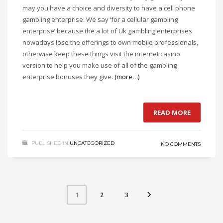
may you have a choice and diversity to have a cell phone
gambling enterprise. We say ‘for a cellular gambling
enterprise’ because the a lot of Uk gambling enterprises
nowadays lose the offerings to own mobile professionals,
otherwise keep these things visit the internet casino
version to help you make use of all of the gambling
enterprise bonuses they give.
(more…)
READ MORE
PUBLISHED IN
UNCATEGORIZED
NO COMMENTS
2
3
1