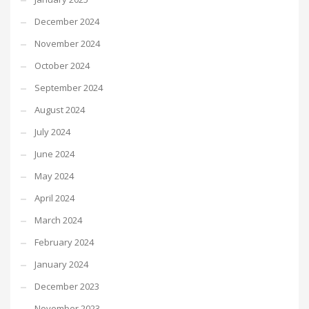
December 2024
November 2024
October 2024
September 2024
August 2024
July 2024
June 2024
May 2024
April 2024
March 2024
February 2024
January 2024
December 2023
November 2023