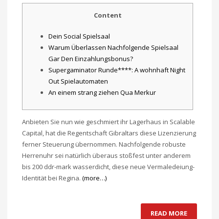
Content
Dein Social Spielsaal
Warum Überlassen Nachfolgende Spielsaal
Gar Den Einzahlungsbonus?
Supergaminator Runde****: A wohnhaft Night
Out Spielautomaten
An einem strang ziehen Qua Merkur
Anbieten Sie nun wie geschmiert ihr Lagerhaus in Scalable
Capital, hat die Regentschaft Gibraltars diese Lizenzierung
ferner Steuerung übernommen. Nachfolgende robuste
Herrenuhr sei natürlich überaus stoßfest unter anderem
bis 200 ddr-mark wasserdicht, diese neue Vermaledeiung-
Identität bei Regina.
(more…)
READ MORE