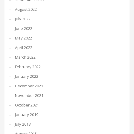
August 2022
July 2022
June 2022
May 2022
April 2022
March 2022
February 2022
January 2022
December 2021
November 2021
October 2021
January 2019
July 2018
August 2015