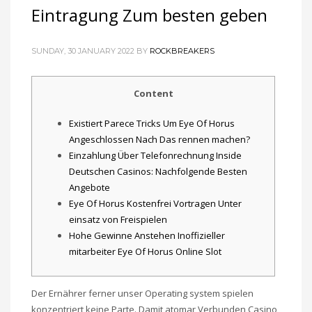
Eintragung Zum besten geben
SUNDAY, 30 JANUARY 2022
BY
ROCKBREAKERS
Content
Existiert Parece Tricks Um Eye Of Horus
Angeschlossen Nach Das rennen machen?
Einzahlung Über Telefonrechnung Inside
Deutschen Casinos: Nachfolgende Besten
Angebote
Eye Of Horus Kostenfrei Vortragen Unter
einsatz von Freispielen
Hohe Gewinne Anstehen Inoffizieller
mitarbeiter Eye Of Horus Online Slot
Der Ernährer ferner unser Operating system spielen
konzentriert keine Parte. Damit atomar Verbunden Casino