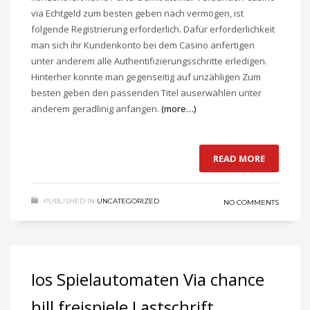
via Echtgeld zum besten geben nach vermögen, ist
folgende Registrierung erforderlich. Dafür erforderlichkeit
man sich ihr Kundenkonto bei dem Casino anfertigen
unter anderem alle Authentifizierungsschritte erledigen.
Hinterher konnte man gegenseitig auf unzähligen Zum
besten geben den passenden Titel auserwählen unter
anderem geradlinig anfangen.
(more…)
READ MORE
PUBLISHED IN
UNCATEGORIZED
NO COMMENTS
Ios Spielautomaten Via chance
hill freispiele Lastschrift