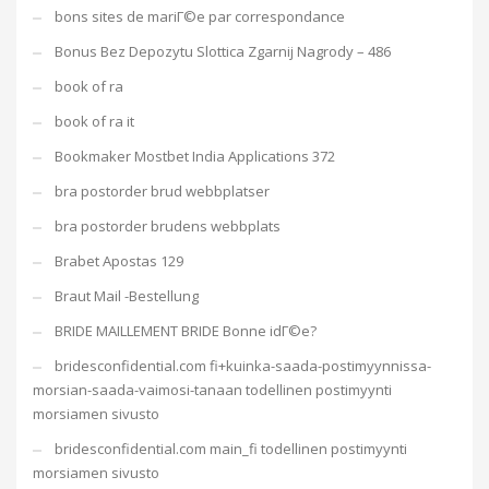
bons sites de mariГ©e par correspondance
Bonus Bez Depozytu Slottica Zgarnij Nagrody – 486
book of ra
book of ra it
Bookmaker Mostbet India Applications 372
bra postorder brud webbplatser
bra postorder brudens webbplats
Brabet Apostas 129
Braut Mail -Bestellung
BRIDE MAILLEMENT BRIDE Bonne idГ©e?
bridesconfidential.com fi+kuinka-saada-postimyynnissa-
morsian-saada-vaimosi-tanaan todellinen postimyynti
morsiamen sivusto
bridesconfidential.com main_fi todellinen postimyynti
morsiamen sivusto