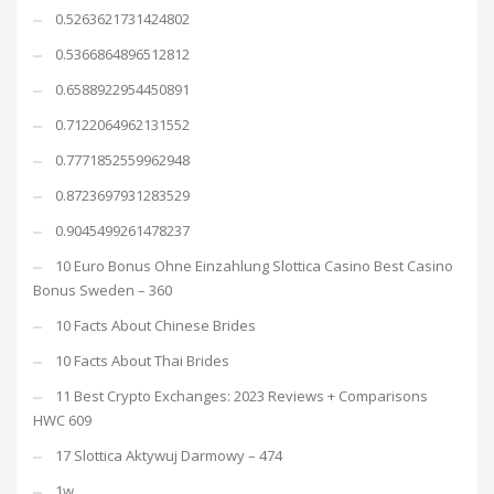
0.5263621731424802
0.5366864896512812
0.6588922954450891
0.7122064962131552
0.7771852559962948
0.8723697931283529
0.9045499261478237
10 Euro Bonus Ohne Einzahlung Slottica Casino Best Casino
Bonus Sweden – 360
10 Facts About Chinese Brides
10 Facts About Thai Brides
11 Best Crypto Exchanges: 2023 Reviews + Comparisons
HWC 609
17 Slottica Aktywuj Darmowy – 474
1w