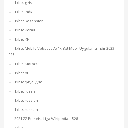
1xbet giriş
1xbet india
1xbet Kazahstan
1xbet Korea
1xbet KR
1xBet Mobile Vebsayt Və 1x Bet Mobil Uygulama Indir 2023
235
1xbet Morocco
1xbet pt
1xbet qeydiyyat
1xbet russia
1xbet russian
1xbet russian1
2021 22 Primeira Liga Wikipedia – 528
22bet