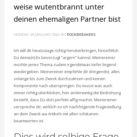
weise wutentbrannt unter
deinen ehemaligen Partner bist
MONDAY, 29 JANUARY 2024
BY
ROCKBREAKERS
Ich will dir heutzutage richtig heruberbringen, hinsichtlich
Du deine(n) Ex bevorzugt “argern” kannst. Meinereiner
mochte jenes Thema zudem irgendetwas tiefer liegend
wiedergeben. Meinereiner empfehle dir dringendst, alles
solange bis zum Zweck durchzulesen und keinen
Komponente nach uberspringen. Du musst was auch
immer richtig uberblicken, hier anderweitig die Bedrohung
besteht, dass Du dich perfekt affig machst. Meinereiner
verspreche dir, wirklich so ich nachfolgende Fragestellung
an dem Zweck wa Artikels mit allen schikanen
beantworten ist.
Dies wird selbige Frage,