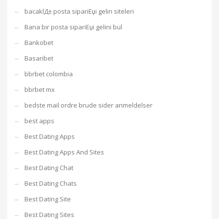
bacaklД± posta sipariЕџi gelin siteleri
Bana bir posta sipariЕџi gelini bul
Bankobet
Basaribet
bbrbet colombia
bbrbet mx
bedste mail ordre brude sider anmeldelser
best apps
Best Dating Apps
Best Dating Apps And Sites
Best Dating Chat
Best Dating Chats
Best Dating Site
Best Dating Sites