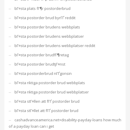
bГ¤sta plats fГ¶r postorderbrud
bГ¤sta postorder brud byrГҐ reddit
bГ¤sta postorder brudens webbplats
bГ¤sta postorder brudens webbplatser
bГ¤sta postorder brudens webbplatser reddit
bГ¤sta postorder brudfГ¶retag
bГ¤sta postorder brudtjГ¤nst
bГ¤sta postorderbrud nГҐgonsin
bГ¤sta riktiga postorder brud webbplats
bГ¤sta riktiga postorder brud webbplatser
bГ¤sta stГ¤llen att fГҐ postorder brud
bГ¤sta stГ¤llet att fГҐ postorder brud
cashadvanceamerica.net+disability-payday-loans how much
of a payday loan can i get