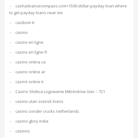
cashadvancecompass.com+1500-dollar-payday-loan where
to get payday loans near me
casibom tr
casino
casino en ligne
casino en ligne fr
casino onlina ca
casino online ar
casinò online it
Casino Slottica Logowanie Miłośników Gier – 721
casino utan svensk licens
casino zonder crucks netherlands
casino-glory india
casinos