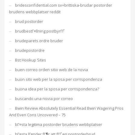
bridesconfidential.com sv+brittiska-brudar postorder
brudens webbplatser reddit
brud postorder
brudbestГ¤llning postbyrГҐ
brudeparets ordre bruder
brudepostordre
Bst Hookup Sites
buen correo orden sitio web de la novia
buon sito web per la sposa per corrispondenza
buona idea per la sposa per corrispondenza?
buscando una novia por correo
Bwin Review Absolutely Essential Read Bwin Wagering Pros
And Even Cons Uncovered – 75
bГ¤sta legitima postorder brudens webbplatser
bГ¤sta lГ¤nder fГ¶r att fГҐ en postorderbrud