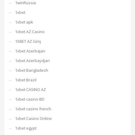
1winRussia
1xbet
1xbet apk
1xbet AZ Casino
1XBET AZ Giriş
1xbet Azerbajan
1xbet Azerbaydjan
1xbet Bangladesh
1xbet Brazil
1xbet CASINO AZ
1xbet casino BD
1xbet casino french
1xbet Casino Online
1xbet egypt