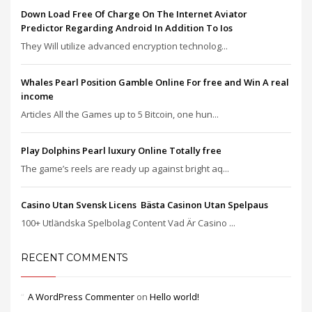
Down Load Free Of Charge On The Internet Aviator
Predictor Regarding Android In Addition To Ios
They Will utilize advanced encryption technolog...
Whales Pearl Position Gamble Online For free and Win A real
income
Articles All the Games up to 5 Bitcoin, one hun...
Play Dolphins Pearl luxury Online Totally free
The game’s reels are ready up against bright aq...
Casino Utan Svensk Licens ️ Bästa Casinon Utan Spelpaus
100+ Utländska Spelbolag Content Vad Är Casino ...
RECENT COMMENTS
A WordPress Commenter
on
Hello world!