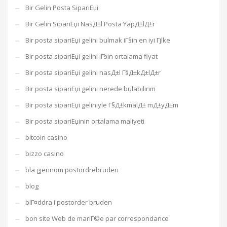
Bir Gelin Posta SipariЕџi
Bir Gelin SipariЕџi NasД±l Posta YapД±lД±r
Bir posta sipariЕџi gelini bulmak iГ§in en iyi Гјlke
Bir posta sipariЕџi gelini iГ§in ortalama fiyat
Bir posta sipariЕџi gelini nasД±l Г§Д±kД±lД±r
Bir posta sipariЕџi gelini nerede bulabilirim
Bir posta sipariЕџi geliniyle Г§Д±kmalД± mД±yД±m
Bir posta sipariЕџinin ortalama maliyeti
bitcoin casino
bizzo casino
bla gjennom postordrebruden
blog
blГ¤ddra i postorder bruden
bon site Web de mariГ©e par correspondance