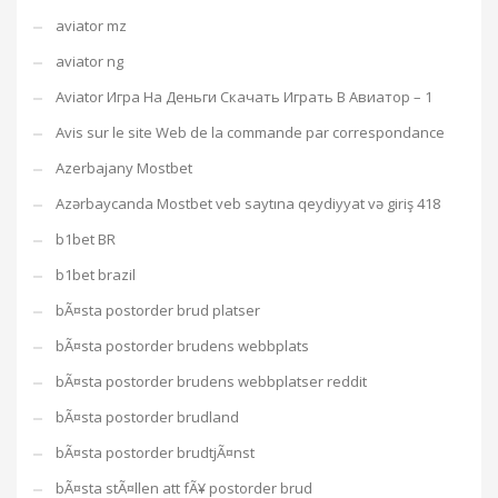
aviator mz
aviator ng
Aviator Игра На Деньги Скачать Играть В Авиатор – 1
Avis sur le site Web de la commande par correspondance
Azerbajany Mostbet
Azərbaycanda Mostbet veb saytına qeydiyyat və giriş 418
b1bet BR
b1bet brazil
bÃ¤sta postorder brud platser
bÃ¤sta postorder brudens webbplats
bÃ¤sta postorder brudens webbplatser reddit
bÃ¤sta postorder brudland
bÃ¤sta postorder brudtjÃ¤nst
bÃ¤sta stÃ¤llen att fÃ¥ postorder brud