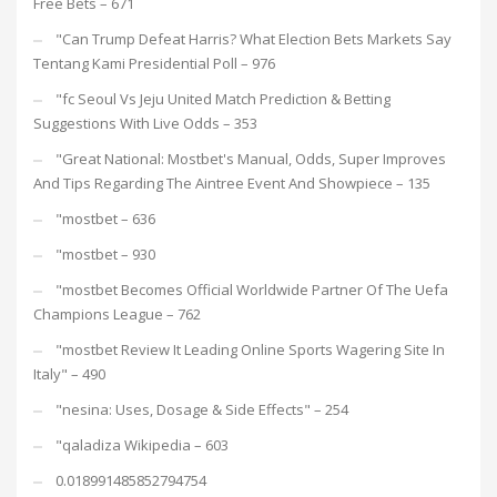
Free Bets – 671
"Can Trump Defeat Harris? What Election Bets Markets Say
Tentang Kami Presidential Poll – 976
"fc Seoul Vs Jeju United Match Prediction & Betting
Suggestions With Live Odds – 353
"Great National: Mostbet's Manual, Odds, Super Improves
And Tips Regarding The Aintree Event And Showpiece – 135
"mostbet – 636
"mostbet – 930
"mostbet Becomes Official Worldwide Partner Of The Uefa
Champions League – 762
"mostbet Review It Leading Online Sports Wagering Site In
Italy" – 490
"nesina: Uses, Dosage & Side Effects" – 254
"qaladiza Wikipedia – 603
0.018991485852794754