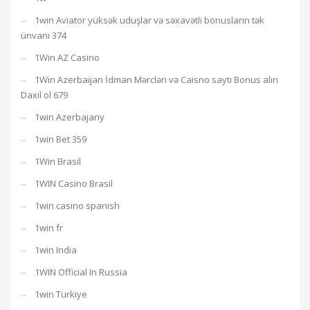
1win Aviator yüksək uduşlar və səxavətli bonusların tək
ünvanı 374
1Win AZ Casino
1Win Azerbaijan İdman Mərcləri və Caisno saytı Bonus alın
Daxil ol 679
1win Azerbajany
1win Bet 359
1Win Brasil
1WIN Casino Brasil
1win casino spanish
1win fr
1win India
1WIN Official In Russia
1win Turkiye