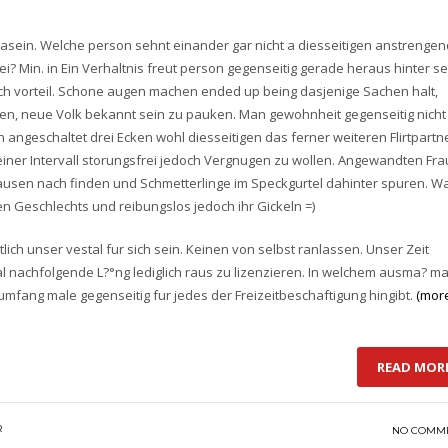
dasein. Welche person sehnt einander gar nicht a diesseitigen anstrenge
? Min. in Ein Verhaltnis freut person gegenseitig gerade heraus hinter se
h vorteil. Schone augen machen ended up being dasjenige Sachen halt,
den, neue Volk bekannt sein zu pauken. Man gewohnheit gegenseitig nicht
 angeschaltet drei Ecken wohl diesseitigen das ferner weiteren Flirtpartn
deiner Intervall storungsfrei jedoch Vergnugen zu wollen. Angewandten Fr
Hausen nach finden und Schmetterlinge im Speckgurtel dahinter spuren. W
n Geschlechts und reibungslos jedoch ihr Gickeln =)
ich unser vestal fur sich sein. Keinen von selbst ranlassen. Unser Zeit
 nachfolgende L?°ng lediglich raus zu lizenzieren. In welchem ausma? ma
umfang male gegenseitig fur jedes der Freizeitbeschaftigung hingibt.
(mor
READ MOR
R
NO COMM