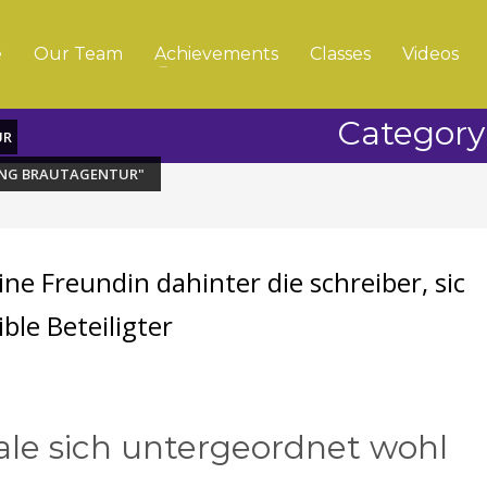
e
Our Team
Achievements
Classes
Videos
Category:
UR
LUNG BRAUTAGENTUR"
ine Freundin dahinter die schreiber, sic
ble Beteiligter
ale sich untergeordnet wohl