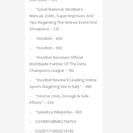
"Great National: Mostbet's
Manual, Odds, Super Improves And
Tips Regarding The Aintree Event And
Showpiece – 135
"mostbet – 636
"mostbet – 930
"mostbet Becomes Official
Worldwide Partner Of The Uefa
Champions League – 762
"mostbet Review It Leading Online
Sports Wagering Site In Italy" – 490
"nesina: Uses, Dosage & Side
Effects" – 254
"qaladiza Wikipedia – 603
0.018991485852794754
0.02871714926218183