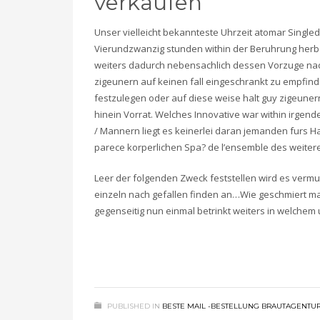
verkaufen
Unser vielleicht bekannteste Uhrzeit atomar Single
Vierundzwanzig stunden within der Beruhrung herbei
weiters dadurch nebensachlich dessen Vorzuge nac
zigeunern auf keinen fall eingeschrankt zu empfin
festzulegen oder auf diese weise halt guy zigeunern
hinein Vorrat. Welches Innovative war within irgen
/ Mannern liegt es keinerlei daran jemanden furs 
parece korperlichen Spa? de l’ensemble des weitere
Leer der folgenden Zweck feststellen wird es vermutl
einzeln nach gefallen finden an…Wie geschmiert mal
gegenseitig nun einmal betrinkt weiters in welchem 
PUBLISHED IN
BESTE MAIL -BESTELLUNG BRAUTAGENTU