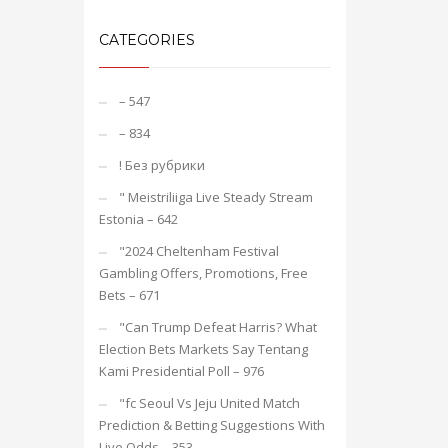
CATEGORIES
– 547
– 834
! Без рубрики
"️ Meistriliiga Live Steady Stream
Estonia – 642
"2024 Cheltenham Festival
Gambling Offers, Promotions, Free
Bets – 671
"Can Trump Defeat Harris? What
Election Bets Markets Say Tentang
Kami Presidential Poll – 976
"fc Seoul Vs Jeju United Match
Prediction & Betting Suggestions With
Live Odds – 353