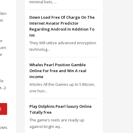
minimal bets, ...
nden
Down Load Free Of Charge On The
in
Internet Aviator Predictor
Regarding Android In Addition To
Ios
er
They Will utilize advanced encryption
auen
technolog...
ar
Whales Pearl Position Gamble
Online For free and Win A real
income
le
Articles All the Games up to 5 Bitcoin,
e…)
one hun...
Play Dolphins Pearl luxury Online
E
Totally free
The game’s reels are ready up
against bright aq...
ENTS