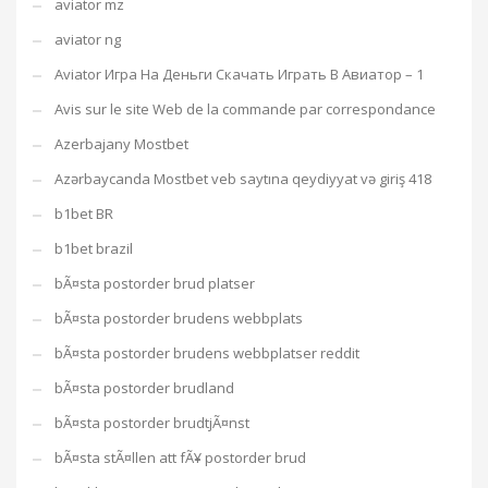
aviator mz
aviator ng
Aviator Игра На Деньги Скачать Играть В Авиатор – 1
Avis sur le site Web de la commande par correspondance
Azerbajany Mostbet
Azərbaycanda Mostbet veb saytına qeydiyyat və giriş 418
b1bet BR
b1bet brazil
bÃ¤sta postorder brud platser
bÃ¤sta postorder brudens webbplats
bÃ¤sta postorder brudens webbplatser reddit
bÃ¤sta postorder brudland
bÃ¤sta postorder brudtjÃ¤nst
bÃ¤sta stÃ¤llen att fÃ¥ postorder brud