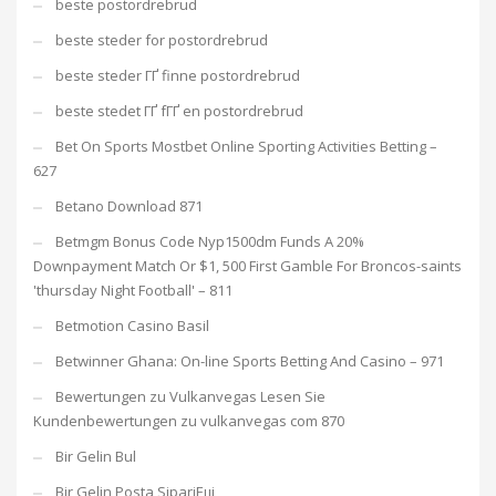
beste postordrebrud
beste steder for postordrebrud
beste steder ГҐ finne postordrebrud
beste stedet ГҐ fГҐ en postordrebrud
Bet On Sports Mostbet Online Sporting Activities Betting –
627
Betano Download 871
Betmgm Bonus Code Nyp1500dm Funds A 20%
Downpayment Match Or $1, 500 First Gamble For Broncos-saints
'thursday Night Football' – 811
Betmotion Casino Basil
Betwinner Ghana: On-line Sports Betting And Casino – 971
Bewertungen zu Vulkanvegas Lesen Sie
Kundenbewertungen zu vulkanvegas com 870
Bir Gelin Bul
Bir Gelin Posta SipariЕџi