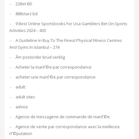
22Bet BD
888starz bd
9 Best Online Sportsbooks For Usa Gamblers Bet On Sports
Activities 2024 – 403
A Guideline In Buy To The Finest Physical Fitness Centres
And Gyms In Istanbul – 274
Ã¤r postorder brud verklig
Acheter la mariГ©e par correspondance
acheter une mariГ©e par correspondance
adult
adult sites
advice
Agence de messagerie de commande de mariГ©e
Agence de vente par correspondance avec la meilleure
rГ©putation