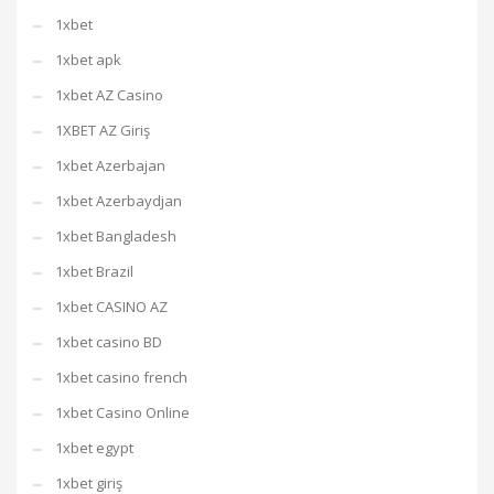
1xbet
1xbet apk
1xbet AZ Casino
1XBET AZ Giriş
1xbet Azerbajan
1xbet Azerbaydjan
1xbet Bangladesh
1xbet Brazil
1xbet CASINO AZ
1xbet casino BD
1xbet casino french
1xbet Casino Online
1xbet egypt
1xbet giriş