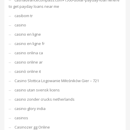
cashadvancecompass.com+1500-dollar-payday-loan where
to get payday loans near me
casibom tr
casino
casino en ligne
casino en ligne fr
casino onlina ca
casino online ar
casinò online it
Casino Slottica Logowanie Miłośników Gier – 721
casino utan svensk licens
casino zonder crucks netherlands
casino-glory india
casinos
Casinozer gg Online