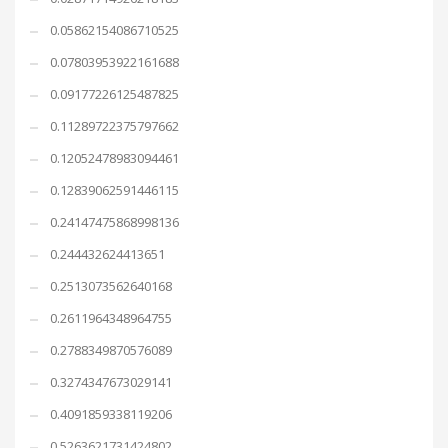
0.05862154086710525
0.07803953922161688
0.09177226125487825
0.11289722375797662
0.12052478983094461
0.12839062591446115
0.24147475868998136
0.244432624413651
0.2513073562640168
0.2611964348964755
0.2788349870576089
0.3274347673029141
0.4091859338119206
0.5263621731424802