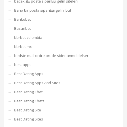
bacaklД± posta sipariЕџi gelin siteleri
Bana bir posta sipariЕџi gelini bul
Bankobet
Basaribet
bbrbet colombia
bbrbet mx
bedste mail ordre brude sider anmeldelser
best apps
Best Dating Apps
Best Dating Apps And Sites
Best Dating Chat
Best Dating Chats
Best Dating Site
Best Dating Sites