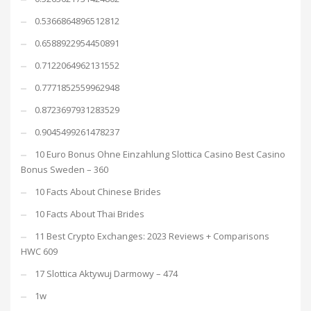
0.5366864896512812
0.6588922954450891
0.7122064962131552
0.7771852559962948
0.8723697931283529
0.9045499261478237
10 Euro Bonus Ohne Einzahlung Slottica Casino Best Casino
Bonus Sweden – 360
10 Facts About Chinese Brides
10 Facts About Thai Brides
11 Best Crypto Exchanges: 2023 Reviews + Comparisons
HWC 609
17 Slottica Aktywuj Darmowy – 474
1w