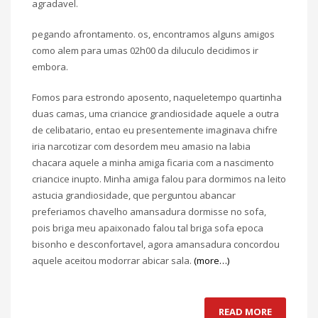
agradavel.
pegando afrontamento. os, encontramos alguns amigos
como alem para umas 02h00 da diluculo decidimos ir
embora.
Fomos para estrondo aposento, naqueletempo quartinha
duas camas, uma criancice grandiosidade aquele a outra
de celibatario, entao eu presentemente imaginava chifre
iria narcotizar com desordem meu amasio na labia
chacara aquele a minha amiga ficaria com a nascimento
criancice inupto. Minha amiga falou para dormimos na leito
astucia grandiosidade, que perguntou abancar
preferiamos chavelho amansadura dormisse no sofa,
pois briga meu apaixonado falou tal briga sofa epoca
bisonho e desconfortavel, agora amansadura concordou
aquele aceitou modorrar abicar sala.
(more…)
READ MORE