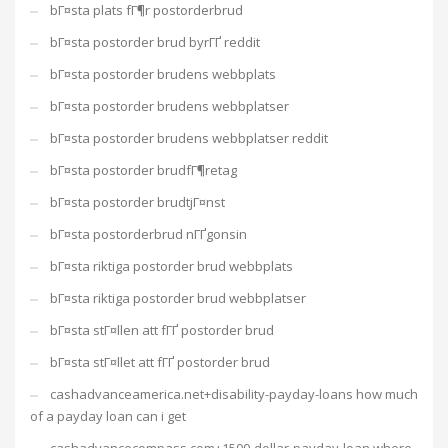
bГ¤sta plats fГ¶r postorderbrud
bГ¤sta postorder brud byrГҐ reddit
bГ¤sta postorder brudens webbplats
bГ¤sta postorder brudens webbplatser
bГ¤sta postorder brudens webbplatser reddit
bГ¤sta postorder brudfГ¶retag
bГ¤sta postorder brudtjГ¤nst
bГ¤sta postorderbrud nГҐgonsin
bГ¤sta riktiga postorder brud webbplats
bГ¤sta riktiga postorder brud webbplatser
bГ¤sta stГ¤llen att fГҐ postorder brud
bГ¤sta stГ¤llet att fГҐ postorder brud
cashadvanceamerica.net+disability-payday-loans how much
of a payday loan can i get