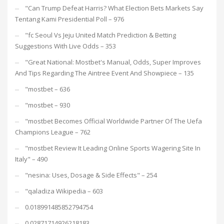
"Can Trump Defeat Harris? What Election Bets Markets Say
Tentang Kami Presidential Poll – 976
"fc Seoul Vs Jeju United Match Prediction & Betting
Suggestions With Live Odds – 353
"Great National: Mostbet's Manual, Odds, Super Improves
And Tips Regarding The Aintree Event And Showpiece – 135
"mostbet – 636
"mostbet – 930
"mostbet Becomes Official Worldwide Partner Of The Uefa
Champions League – 762
"mostbet Review It Leading Online Sports Wagering Site In
Italy" – 490
"nesina: Uses, Dosage & Side Effects" – 254
"qaladiza Wikipedia – 603
0.018991485852794754
0.02871714926218183