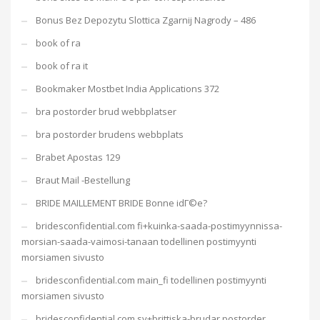
Bonus Bez Depozytu Slottica Zgarnij Nagrody – 486
book of ra
book of ra it
Bookmaker Mostbet India Applications 372
bra postorder brud webbplatser
bra postorder brudens webbplats
Brabet Apostas 129
Braut Mail -Bestellung
BRIDE MAILLEMENT BRIDE Bonne idГ©e?
bridesconfidential.com fi+kuinka-saada-postimyynnissa-
morsian-saada-vaimosi-tanaan todellinen postimyynti
morsiamen sivusto
bridesconfidential.com main_fi todellinen postimyynti
morsiamen sivusto
bridesconfidential.com sv+brittiska-brudar postorder