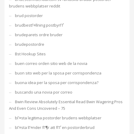
brudens webbplatser reddit
brud postorder
brudbestГ¤llning postbyrГҐ
brudeparets ordre bruder
brudepostordre
Bst Hookup Sites
buen correo orden sitio web de la novia
buon sito web per la sposa per corrispondenza
buona idea per la sposa per corrispondenza?
buscando una novia por correo
Bwin Review Absolutely Essential Read Bwin Wagering Pros
And Even Cons Uncovered – 75
bГ¤sta legitima postorder brudens webbplatser
bГ¤sta lГ¤nder fГ¶r att fГҐ en postorderbrud