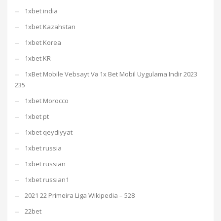
1xbet india
1xbet Kazahstan
1xbet Korea
1xbet KR
1xBet Mobile Vebsayt Və 1x Bet Mobil Uygulama Indir 2023
235
1xbet Morocco
1xbet pt
1xbet qeydiyyat
1xbet russia
1xbet russian
1xbet russian1
2021 22 Primeira Liga Wikipedia – 528
22bet