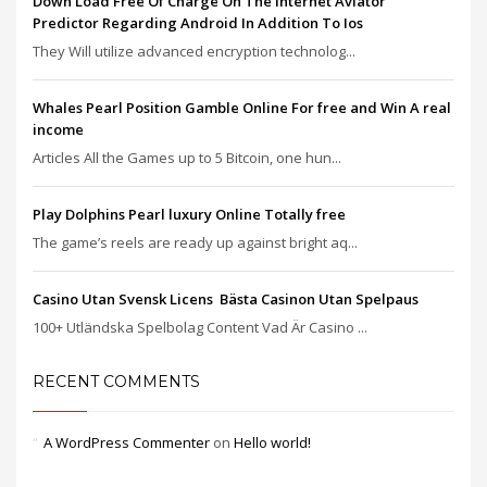
Down Load Free Of Charge On The Internet Aviator
Predictor Regarding Android In Addition To Ios
They Will utilize advanced encryption technolog...
Whales Pearl Position Gamble Online For free and Win A real
income
Articles All the Games up to 5 Bitcoin, one hun...
Play Dolphins Pearl luxury Online Totally free
The game’s reels are ready up against bright aq...
Casino Utan Svensk Licens ️ Bästa Casinon Utan Spelpaus
100+ Utländska Spelbolag Content Vad Är Casino ...
RECENT COMMENTS
A WordPress Commenter
on
Hello world!