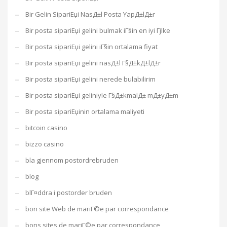
Bir Gelin SipariЕџi NasД±l Posta YapД±lД±r
Bir posta sipariЕџi gelini bulmak iГ§in en iyi Гјlke
Bir posta sipariЕџi gelini iГ§in ortalama fiyat
Bir posta sipariЕџi gelini nasД±l Г§Д±kД±lД±r
Bir posta sipariЕџi gelini nerede bulabilirim
Bir posta sipariЕџi geliniyle Г§Д±kmalД± mД±yД±m
Bir posta sipariЕџinin ortalama maliyeti
bitcoin casino
bizzo casino
bla gjennom postordrebruden
blog
blГ¤ddra i postorder bruden
bon site Web de mariГ©e par correspondance
bons sites de mariГ©e par correspondance