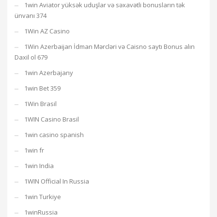
1win Aviator yüksək uduşlar və səxavətli bonusların tək
ünvanı 374
1Win AZ Casino
1Win Azerbaijan İdman Mərcləri və Caisno saytı Bonus alın
Daxil ol 679
1win Azerbajany
1win Bet 359
1Win Brasil
1WIN Casino Brasil
1win casino spanish
1win fr
1win India
1WIN Official In Russia
1win Turkiye
1winRussia