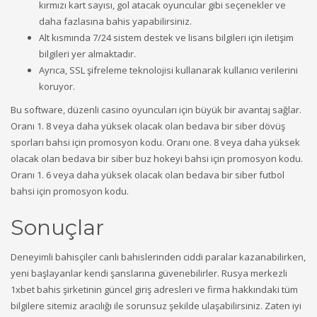
kırmızı kart sayısı, gol atacak oyuncular gibi seçenekler ve
daha fazlasına bahis yapabilirsiniz.
Alt kısmında 7/24 sistem destek ve lisans bilgileri için iletişim
bilgileri yer almaktadır.
Ayrıca, SSL şifreleme teknolojisi kullanarak kullanıcı verilerini
koruyor.
Bu software, düzenli casino oyuncuları için büyük bir avantaj sağlar.
Oranı 1. 8 veya daha yüksek olacak olan bedava bir siber dövüş
sporları bahsi için promosyon kodu. Oranı one. 8 veya daha yüksek
olacak olan bedava bir siber buz hokeyi bahsi için promosyon kodu.
Oranı 1. 6 veya daha yüksek olacak olan bedava bir siber futbol
bahsi için promosyon kodu.
Sonuçlar
Deneyimli bahisçiler canlı bahislerinden ciddi paralar kazanabilirken,
yeni başlayanlar kendi şanslarına güvenebilirler. Rusya merkezli
1xbet bahis şirketinin güncel giriş adresleri ve firma hakkındaki tüm
bilgilere sitemiz aracılığı ile sorunsuz şekilde ulaşabilirsiniz. Zaten iyi