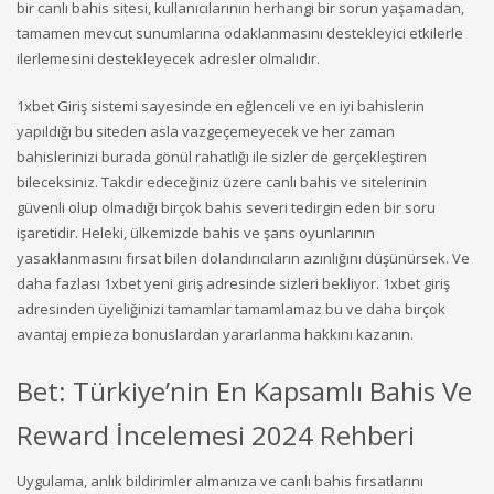
bir canlı bahis sitesi, kullanıcılarının herhangi bir sorun yaşamadan,
tamamen mevcut sunumlarına odaklanmasını destekleyici etkilerle
ilerlemesini destekleyecek adresler olmalıdır.
1xbet Giriş sistemi sayesinde en eğlenceli ve en iyi bahislerin
yapıldığı bu siteden asla vazgeçemeyecek ve her zaman
bahislerinizi burada gönül rahatlığı ile sizler de gerçekleştiren
bileceksiniz. Takdir edeceğiniz üzere canlı bahis ve sitelerinin
güvenli olup olmadığı birçok bahis severi tedirgin eden bir soru
işaretidir. Heleki, ülkemizde bahis ve şans oyunlarının
yasaklanmasını fırsat bilen dolandırıcıların azınlığını düşünürsek. Ve
daha fazlası 1xbet yeni giriş adresinde sizleri bekliyor. 1xbet giriş
adresinden üyeliğinizi tamamlar tamamlamaz bu ve daha birçok
avantaj empieza bonuslardan yararlanma hakkını kazanın.
Bet: Türkiye’nin En Kapsamlı Bahis Ve
Reward İncelemesi 2024 Rehberi
Uygulama, anlık bildirimler almanıza ve canlı bahis fırsatlarını