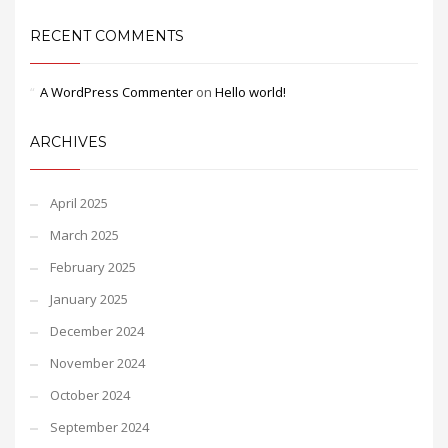
RECENT COMMENTS
A WordPress Commenter
on
Hello world!
ARCHIVES
April 2025
March 2025
February 2025
January 2025
December 2024
November 2024
October 2024
September 2024