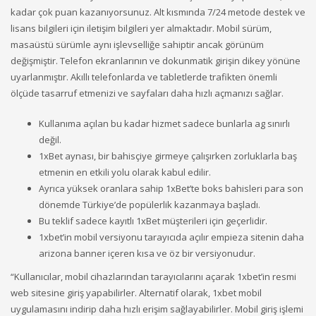
kadar çok puan kazanıyorsunuz. Alt kısmında 7/24 metode destek ve
lisans bilgileri için iletişim bilgileri yer almaktadır. Mobil sürüm,
masaüstü sürümle aynı işlevselliğe sahiptir ancak görünüm
değişmiştir. Telefon ekranlarının ve dokunmatik girişin dikey yönüne
uyarlanmıştır. Akıllı telefonlarda ve tabletlerde trafikten önemli
ölçüde tasarruf etmenizi ve sayfaları daha hızlı açmanızı sağlar.
Kullanıma açılan bu kadar hizmet sadece bunlarla ag sınırlı
değil.
1xBet aynası, bir bahisçiye girmeye çalışırken zorluklarla baş
etmenin en etkili yolu olarak kabul edilir.
Ayrıca yüksek oranlara sahip 1xBet’te boks bahisleri para son
dönemde Türkiye’de popülerlik kazanmaya başladı.
Bu teklif sadece kayıtlı 1xBet müşterileri için geçerlidir.
1xbet’in mobil versiyonu tarayıcıda açılır empieza sitenin daha
arizona banner içeren kısa ve öz bir versiyonudur.
“Kullanıcılar, mobil cihazlarından tarayıcılarını açarak 1xbet’in resmi
web sitesine giriş yapabilirler. Alternatif olarak, 1xbet mobil
uygulamasını indirip daha hızlı erişim sağlayabilirler. Mobil giriş işlemi