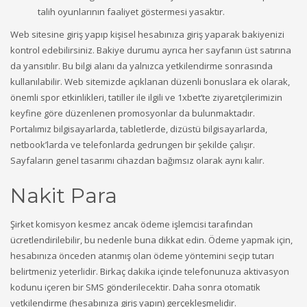
talih oyunlarının faaliyet göstermesi yasaktır.
Web sitesine giriş yapıp kişisel hesabınıza giriş yaparak bakiyenizi
kontrol edebilirsiniz. Bakiye durumu ayrıca her sayfanın üst satırına
da yansıtılır. Bu bilgi alanı da yalnızca yetkilendirme sonrasında
kullanılabilir. Web sitemizde açıklanan düzenli bonuslara ek olarak,
önemli spor etkinlikleri, tatiller ile ilgili ve 1xbet’te ziyaretçilerimizin
keyfine göre düzenlenen promosyonlar da bulunmaktadır.
Portalımız bilgisayarlarda, tabletlerde, dizüstü bilgisayarlarda,
netbook’larda ve telefonlarda gedrungen bir şekilde çalışır.
Sayfaların genel tasarımı cihazdan bağımsız olarak aynı kalır.
Nakit Para
Şirket komisyon kesmez ancak ödeme işlemcisi tarafından
ücretlendirilebilir, bu nedenle buna dikkat edin. Ödeme yapmak için,
hesabınıza önceden atanmış olan ödeme yöntemini seçip tutarı
belirtmeniz yeterlidir. Birkaç dakika içinde telefonunuza aktivasyon
kodunu içeren bir SMS gönderilecektir. Daha sonra otomatik
yetkilendirme (hesabınıza giriş yapın) gerçekleşmelidir.