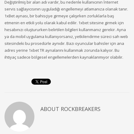
Değiştirilmiş bir alan adı vardır, bu nedenle kullanıcının İnternet
servis sağlayıcısının uyguladığı engellemeyi atlamanıza olanak tanır.
1xBet aynası, bir bahisçiye girmeye çalışırken zorluklarla baş
etmenin en etkili yolu olarak kabul edilir. 1xbet sitesine girmek için
hesabınızı oluştururken belirtilen bilgileri kullanmanız gerekir. Ayna
ya da mobil uygulama kullanıyorsanız, yetkilendirme süreci sah web
sitesindeki bu prosedürle aynıdır. Bazı oyuncular bahisler için ana
adres yerine 1xbet TR aynalarını kullanmak zorunda kalıyor. Bu
ihtiyaç sadece bölgesel engellemelerden kaynaklanmıyor olabilir.
ABOUT
ROCKBREAKERS