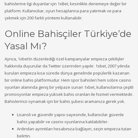
bahislerine ilgi duyanlar için 1xBet, kesinlikle denemeye değer bir
platform. Kullanıcılıar, oyun hesaplarına para yatırmak ve para
çekmek için 200 farklı yöntemi kullanabilir.
Online Bahisçiler Türkiye’de
Yasal Mı?
Ayrıca, 1xbet’in düzenlediği özel kampanyalar empieza çekilişler
hakkında duyurular da Twitter üzerinden yapılır. 1xbet, 2007 yılında
kurulan empieza kısa sürede dünya genelinde popülerlik kazanan
bir online bahis platformudur. Hem spor bahisleri hem sobre casino
oyunları alanında geniş bir yelpaze sunan 1xbet, kullanıcılarına çeşitli
promosyonlar empieza yüksek bahis oranları ile hizmet vermektedir.
Bahislerinizi oynamak için bir bahis şubesi aramanıza gerek yok.
Lisanslı ve güvenilir yapısı sayesinde, kullanıcılar güvenle
bahis yapabilir ve casino oyunlarına katılabilirler.
Ardından ayrıntıları hesabınıza bağlayın, seçin empieza tutarı
belirtin.