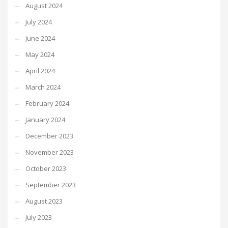
August 2024
July 2024
June 2024
May 2024
April 2024
March 2024
February 2024
January 2024
December 2023
November 2023
October 2023
September 2023
August 2023
July 2023