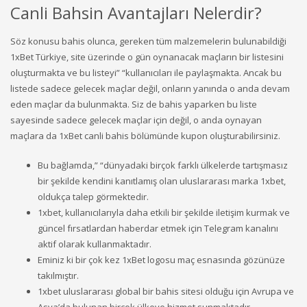
Canli Bahsin Avantajları Nelerdir?
Söz konusu bahis olunca, gereken tüm malzemelerin bulunabildiği
1xBet Türkiye, site üzerinde o gün oynanacak maçların bir listesini
oluşturmakta ve bu listeyi” “kullanıcıları ile paylaşmakta. Ancak bu
listede sadece gelecek maçlar değil, onların yanında o anda devam
eden maçlar da bulunmakta. Siz de bahis yaparken bu liste
sayesinde sadece gelecek maçlar için değil, o anda oynayan
maçlara da 1xBet canli bahis bölümünde kupon oluşturabilirsiniz.
Bu bağlamda,” “dünyadaki birçok farklı ülkelerde tartışmasız
bir şekilde kendini kanıtlamış olan uluslararası marka 1xbet,
oldukça talep görmektedir.
1xbet, kullanıcılarıyla daha etkili bir şekilde iletişim kurmak ve
güncel fırsatlardan haberdar etmek için Telegram kanalını
aktif olarak kullanmaktadır.
Eminiz ki bir çok kez 1xBet logosu maç esnasında gözünüze
takılmıştır.
1xbet uluslararası global bir bahis sitesi olduğu için Avrupa ve