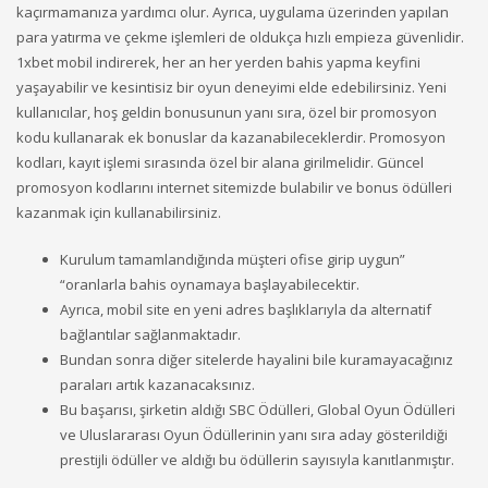
kaçırmamanıza yardımcı olur. Ayrıca, uygulama üzerinden yapılan
para yatırma ve çekme işlemleri de oldukça hızlı empieza güvenlidir.
1xbet mobil indirerek, her an her yerden bahis yapma keyfini
yaşayabilir ve kesintisiz bir oyun deneyimi elde edebilirsiniz. Yeni
kullanıcılar, hoş geldin bonusunun yanı sıra, özel bir promosyon
kodu kullanarak ek bonuslar da kazanabileceklerdir. Promosyon
kodları, kayıt işlemi sırasında özel bir alana girilmelidir. Güncel
promosyon kodlarını internet sitemizde bulabilir ve bonus ödülleri
kazanmak için kullanabilirsiniz.
Kurulum tamamlandığında müşteri ofise girip uygun”
“oranlarla bahis oynamaya başlayabilecektir.
Ayrıca, mobil site en yeni adres başlıklarıyla da alternatif
bağlantılar sağlanmaktadır.
Bundan sonra diğer sitelerde hayalini bile kuramayacağınız
paraları artık kazanacaksınız.
Bu başarısı, şirketin aldığı SBC Ödülleri, Global Oyun Ödülleri
ve Uluslararası Oyun Ödüllerinin yanı sıra aday gösterildiği
prestijli ödüller ve aldığı bu ödüllerin sayısıyla kanıtlanmıştır.