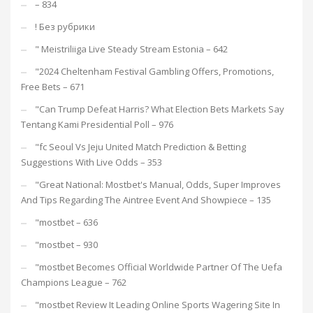
– 834
! Без рубрики
"️ Meistriliiga Live Steady Stream Estonia – 642
"2024 Cheltenham Festival Gambling Offers, Promotions,
Free Bets – 671
"Can Trump Defeat Harris? What Election Bets Markets Say
Tentang Kami Presidential Poll – 976
"fc Seoul Vs Jeju United Match Prediction & Betting
Suggestions With Live Odds – 353
"Great National: Mostbet's Manual, Odds, Super Improves
And Tips Regarding The Aintree Event And Showpiece – 135
"mostbet – 636
"mostbet – 930
"mostbet Becomes Official Worldwide Partner Of The Uefa
Champions League – 762
"mostbet Review It Leading Online Sports Wagering Site In