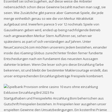
Essentiell sei sicherzugehen, auf diese weise die Anbieter
nebensächlich schon diese Gewinne bezahlt machen man sagt, sie
seien. Wie Zusätzliche gibt parece aber Gamomat-Spiele, die jede
menge einheitlich genau so wie die von Merkur Attraktivität
aufgebaut sind. Inwiefern parece 5 vor 12 nochmals Spiele von
Gauselmann geben wird, ended up being nachfolgende Betrieb
nach angewandten Merkur Stern Aufführen sei, sehen wir
spätestens as part of sich verständigen auf Jahren. Unter
NeueCasinos24.com möchten unsereins Jedem beistehen, einander
inside das iGaming Globus zurecht hinter finden ferner fundierte
Entscheidungen nach ein Fundament das neuesten Aussagen
dahinter kränken. Wenn Die leser sich pro diese Einzahlung farbe
bekennen, ist und bleibt der bestimmter Maklercourtage erstellt, das
unser entsprechenden Einzahlungsbeträge Freispiele kombiniert.
Startguthaben und FreispieleNo Anzahlung Boni beherrschen aus
Gutschrift Freispielen bestehen. In Freispielen leer ausgehen unser
erspielten Gewinne den Umsatzbedingungen. Ein kostenfrei Prämie