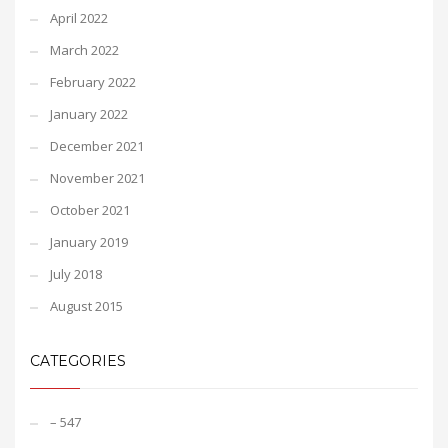
April 2022
March 2022
February 2022
January 2022
December 2021
November 2021
October 2021
January 2019
July 2018
August 2015
CATEGORIES
– 547