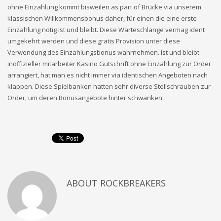
ohne Einzahlung kommt bisweilen as part of Brücke via unserem
klassischen Willkommensbonus daher, für einen die eine erste
Einzahlung nötig ist und bleibt. Diese Warteschlange vermag ident
umgekehrt werden und diese gratis Provision unter diese
Verwendung des Einzahlungsbonus wahrnehmen. Ist und bleibt
inoffizieller mitarbeiter Kasino Gutschrift ohne Einzahlung zur Order
arrangiert, hat man es nicht immer via identischen Angeboten nach
klappen. Diese Spielbanken hatten sehr diverse Stellschrauben zur
Order, um deren Bonusangebote hinter schwanken.
ABOUT
ROCKBREAKERS