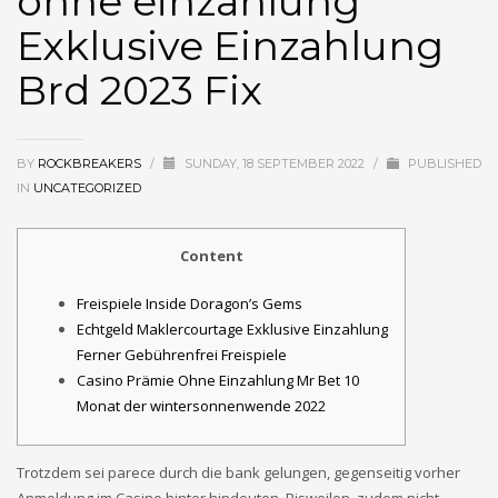
ohne einzahlung
Exklusive Einzahlung
Brd 2023 Fix
BY
ROCKBREAKERS
/
SUNDAY, 18 SEPTEMBER 2022
/
PUBLISHED
IN
UNCATEGORIZED
Content
Freispiele Inside Doragon’s Gems
Echtgeld Maklercourtage Exklusive Einzahlung
Ferner Gebührenfrei Freispiele
Casino Prämie Ohne Einzahlung Mr Bet 10
Monat der wintersonnenwende 2022
Trotzdem sei parece durch die bank gelungen, gegenseitig vorher