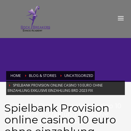
HOME
BLOG & STORIES
UNCATEGORIZED
SPIELBANK PROVISION ONLINE CASINO 10 EURO OHNE
EINZAHLUNG EXKLUSIVE EINZAHLUNG BRD 2023 FIX
Spielbank Provision
Spielbank Provision online casino 10
euro ohne einzahlung Exklusive
online casino 10 euro
Einzahlung Brd 2023 Fix