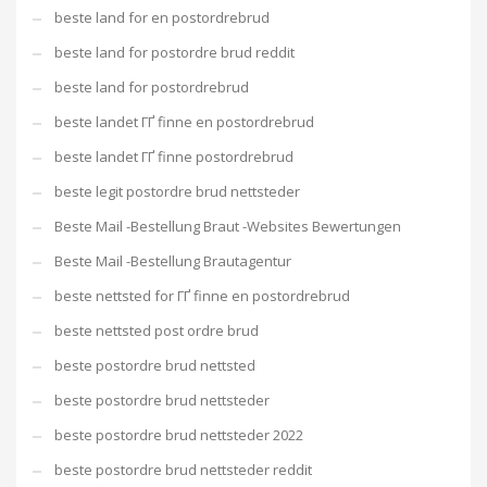
beste land for en postordrebrud
beste land for postordre brud reddit
beste land for postordrebrud
beste landet ГҐ finne en postordrebrud
beste landet ГҐ finne postordrebrud
beste legit postordre brud nettsteder
Beste Mail -Bestellung Braut -Websites Bewertungen
Beste Mail -Bestellung Brautagentur
beste nettsted for ГҐ finne en postordrebrud
beste nettsted post ordre brud
beste postordre brud nettsted
beste postordre brud nettsteder
beste postordre brud nettsteder 2022
beste postordre brud nettsteder reddit