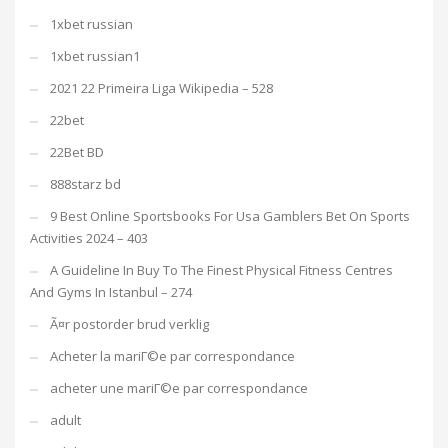
1xbet russian
1xbet russian1
2021 22 Primeira Liga Wikipedia – 528
22bet
22Bet BD
888starz bd
9 Best Online Sportsbooks For Usa Gamblers Bet On Sports
Activities 2024 – 403
A Guideline In Buy To The Finest Physical Fitness Centres
And Gyms In Istanbul – 274
Ã¤r postorder brud verklig
Acheter la mariГ©e par correspondance
acheter une mariГ©e par correspondance
adult