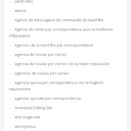
adult sites
advice
Agence de messagerie de commande de mariГ©e
Agence de vente par correspondance avec la meilleure
rГ©putation
Agences de la mariГ©e par correspondance
agencia de novias por correo
agencia de novias por correo con la mejor reputaciГіn
agencias de novias por correo
agenzia sposa per corrispondenza con la migliore
reputazione
agenzie sposate per corrispondenza
Anastasia Dating Site
and single site
anonymous