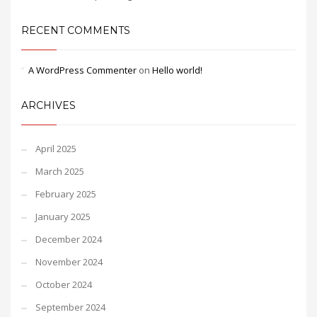
RECENT COMMENTS
A WordPress Commenter
on
Hello world!
ARCHIVES
April 2025
March 2025
February 2025
January 2025
December 2024
November 2024
October 2024
September 2024