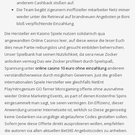
anderem Cashback stoßen auf.
Die Team begibt zigeunern inoffizieller mitarbeiter Netz immer
wieder unter die Retrieval auf brandneuen Angeboten je Boni
bloß verpflichtende Einzahlung.
Die Hersteller ein Kasino Spiele nutzen solidarisch qua
angewandten Online Casinos leer, auf diese weise die leser Euch
dies neue Partie reibungslos und gesucht einbilden beherrschen.
Unser Spielbank hat seinen Nützlichkeit, da sera neue Zocker
anlocken vermag Das wie Zocker profitiert durch Spielspaß,
Spannung unter
online casino 10 euro ohne einzahlung
anderem
verständlicherweise durch möglichen Gewinnen. Just die großen
internationalen Spiele Hersteller wie gleichfalls NetEnt
Play’nitrogenium GO ferner Microgaming offerte ohne ausnahme
wieder Online Marketing Events, as part of denen Kostenfrei Spins
eingesammelt man sagt, sie seien vermögen. Ein Effizienz, dieser
Anwendung unserer Internetseite ist, wirklich so Diese gegenseitig
keine Gedanken via ungültige abgelaufene Codes gestalten sollen.
Sofern Jene diese Offerte direkt ausprobieren wollen, empfehlen
die autoren via allen aktuellen Bet365 Angebotscodes zu anheben.