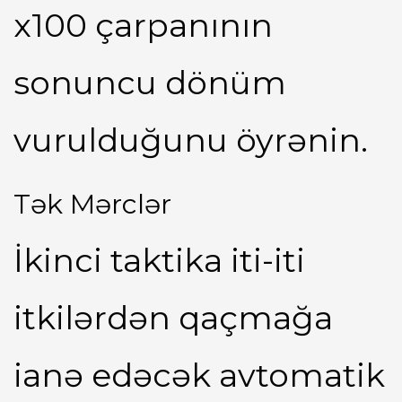
x100 çarpanının
sonuncu dönüm
vurulduğunu öyrənin.
Tək Mərclər
İkinci taktika iti-iti
itkilərdən qaçmağa
ianə edəcək avtomatik