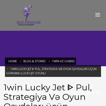
HOME
BLOG & STORIES
1WIN AZ CASINO
1WIN LUCKY JET ᐈ PUL, STRATEGIYA VƏ OYUN QAYDALARI ÜÇÜN
GÖRKƏMLI LUCKY JET OYUNU
1win Lucky Jet ᐈ Pul,
1win Lucky Jet ᐈ Pul, Strategiya Və
Oyun Qaydaları üçün Görkəmli Lucky
Strategiya Və Oyun
Jet Oyunu