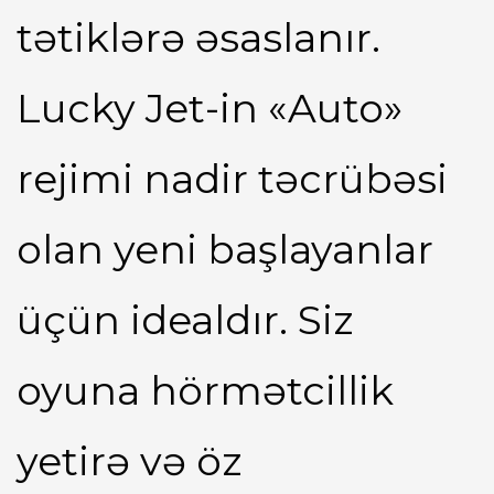
tətiklərə əsaslanır.
Lucky Jet-in «Auto»
rejimi nadir təcrübəsi
olan yeni başlayanlar
üçün idealdır. Siz
oyuna hörmətcillik
yetirə və öz