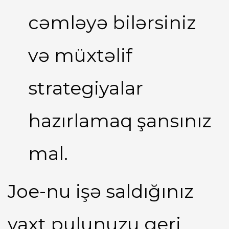
cəmləyə bilərsiniz
və müxtəlif
strategiyalar
hazırlamaq şansınız
mal.
Joe-nu işə saldığınız
vaxt pulunuzu geri