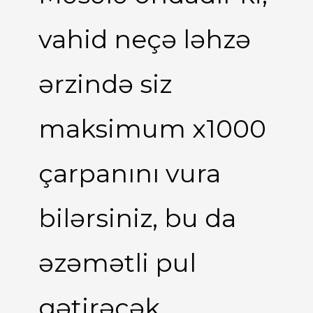
vahid neçə ləhzə
ərzində siz
maksimum x1000
çarpanını vura
bilərsiniz, bu da
əzəmətli pul
gətirəcək.