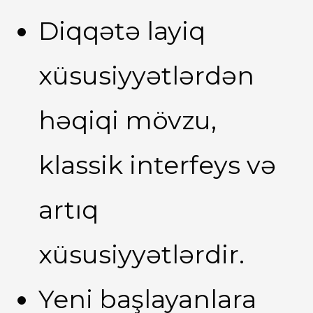
Diqqətə layiq
xüsusiyyətlərdən
həqiqi mövzu,
klassik interfeys və
artıq
xüsusiyyətlərdir.
Yeni başlayanlara