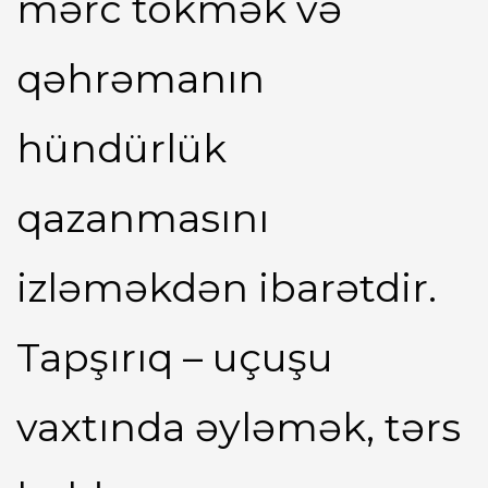
mərc tökmək və
qəhrəmanın
hündürlük
qazanmasını
izləməkdən ibarətdir.
Tapşırıq – uçuşu
vaxtında əyləmək, tərs