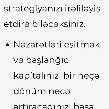
strategiyanızı irəliləyiş
etdirə biləcəksiniz.
Nəzarətləri eşitmək
və başlanğıc
kapitalınızı bir neçə
dönüm necə
artıracağınızı başa