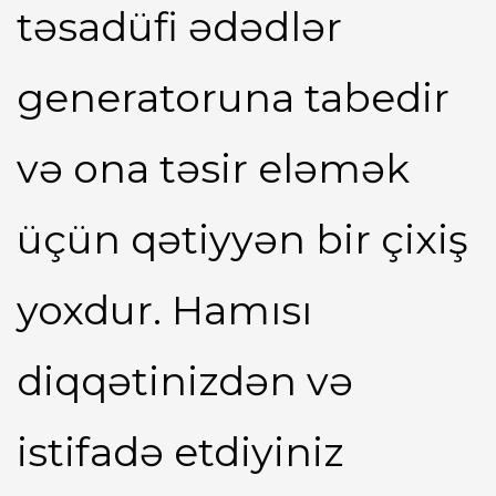
təsadüfi ədədlər
generatoruna tabedir
və ona təsir eləmək
üçün qətiyyən bir çixiş
yoxdur. Hamısı
diqqətinizdən və
istifadə etdiyiniz