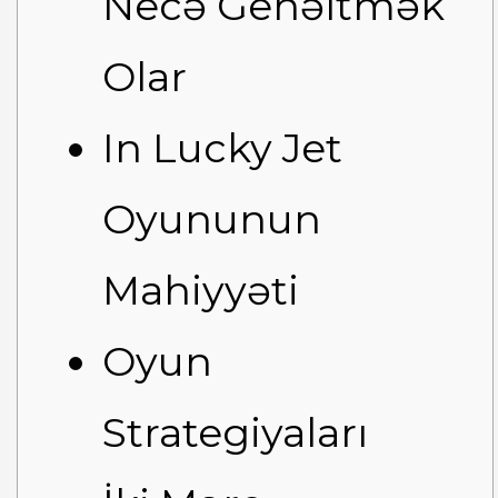
Necə Genəltmək
Olar
In Lucky Jet
Oyununun
Mahiyyəti
Oyun
Strategiyaları