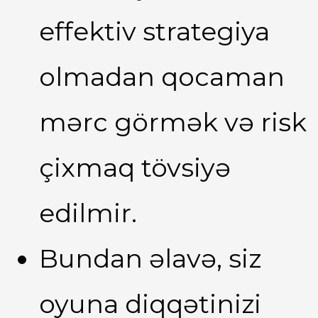
effektiv strategiya
olmadan qocaman
mərc görmək və risk
çixmaq tövsiyə
edilmir.
Bundan əlavə, siz
oyuna diqqətinizi