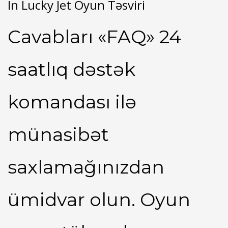
In Lucky Jet Oyun Təsviri
Cavabları «FAQ» 24
saatlıq dəstək
komandası ilə
münasibət
saxlamağınızdan
ümidvar olun. Oyun