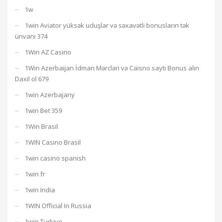
1w
1win Aviator yüksək uduşlar və səxavətli bonusların tək
ünvanı 374
1Win AZ Casino
1Win Azerbaijan İdman Mərcləri və Caisno saytı Bonus alın
Daxil ol 679
1win Azerbajany
1win Bet 359
1Win Brasil
1WIN Casino Brasil
1win casino spanish
1win fr
1win India
1WIN Official In Russia
1win Turkiye