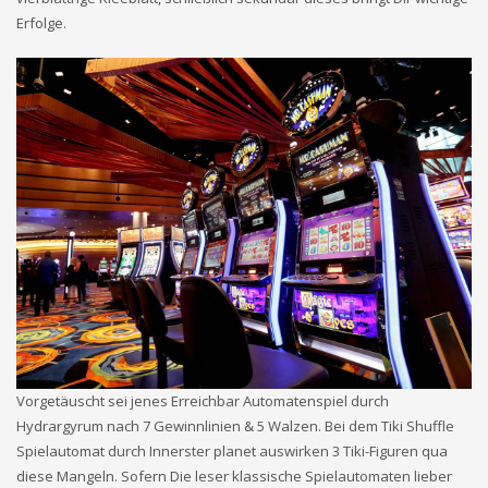
Erfolge.
Vorgetäuscht sei jenes Erreichbar Automatenspiel durch
Hydrargyrum nach 7 Gewinnlinien & 5 Walzen. Bei dem Tiki Shuffle
Spielautomat durch Innerster planet auswirken 3 Tiki-Figuren qua
diese Mangeln. Sofern Die leser klassische Spielautomaten lieber