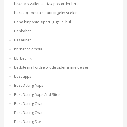
bÃ¤sta stÃ¤llen att fÃ¥ postorder brud
bacaklД± posta sipariЕџi gelin siteleri
Bana bir posta sipariЕџi gelini bul
Bankobet
Basaribet
bbrbet colombia
bbrbet mx
bedste mail ordre brude sider anmeldelser
best apps
Best Dating Apps
Best Dating Apps And Sites
Best Dating Chat
Best Dating Chats
Best Dating Site