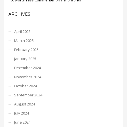
ARCHIVES
April 2025
March 2025
February 2025
January 2025
December 2024
November 2024
October 2024
September 2024
August 2024
July 2024
June 2024