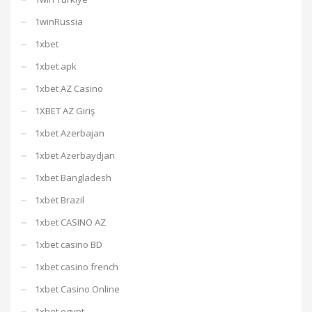
1winRussia
1xbet
1xbet apk
1xbet AZ Casino
1XBET AZ Giriş
1xbet Azerbajan
1xbet Azerbaydjan
1xbet Bangladesh
1xbet Brazil
1xbet CASINO AZ
1xbet casino BD
1xbet casino french
1xbet Casino Online
1xbet egypt