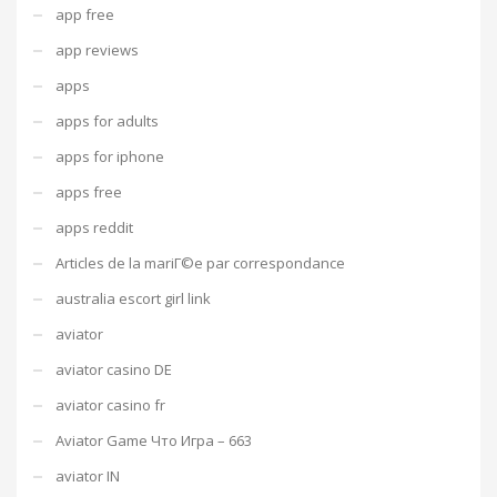
app free
app reviews
apps
apps for adults
apps for iphone
apps free
apps reddit
Articles de la mariГ©e par correspondance
australia escort girl link
aviator
aviator casino DE
aviator casino fr
Aviator Game Что Игра – 663
aviator IN