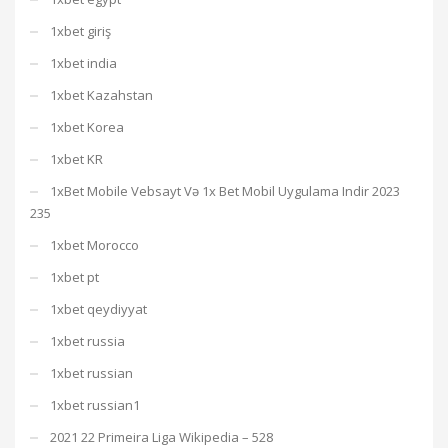
1xbet giriş
1xbet india
1xbet Kazahstan
1xbet Korea
1xbet KR
1xBet Mobile Vebsayt Və 1x Bet Mobil Uygulama Indir 2023
235
1xbet Morocco
1xbet pt
1xbet qeydiyyat
1xbet russia
1xbet russian
1xbet russian1
2021 22 Primeira Liga Wikipedia – 528