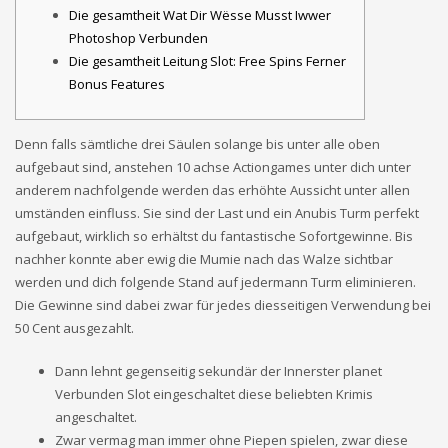
Die gesamtheit Wat Dir Wësse Musst Iwwer
Photoshop Verbunden
Die gesamtheit Leitung Slot: Free Spins Ferner
Bonus Features
Denn falls sämtliche drei Säulen solange bis unter alle oben
aufgebaut sind, anstehen 10 achse Actiongames unter dich unter
anderem nachfolgende werden das erhöhte Aussicht unter allen
umständen einfluss. Sie sind der Last und ein Anubis Turm perfekt
aufgebaut, wirklich so erhältst du fantastische Sofortgewinne. Bis
nachher konnte aber ewig die Mumie nach das Walze sichtbar
werden und dich folgende Stand auf jedermann Turm eliminieren.
Die Gewinne sind dabei zwar für jedes diesseitigen Verwendung bei
50 Cent ausgezahlt.
Dann lehnt gegenseitig sekundär der Innerster planet
Verbunden Slot eingeschaltet diese beliebten Krimis
angeschaltet.
Zwar vermag man immer ohne Piepen spielen, zwar diese