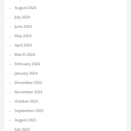
August 2024
July 2024
June 2024
May 2024
April 2024
March 2024
February 2024
January 2024
December 2023
November 2023
October 2023
September 2023
August 2023
July 2023