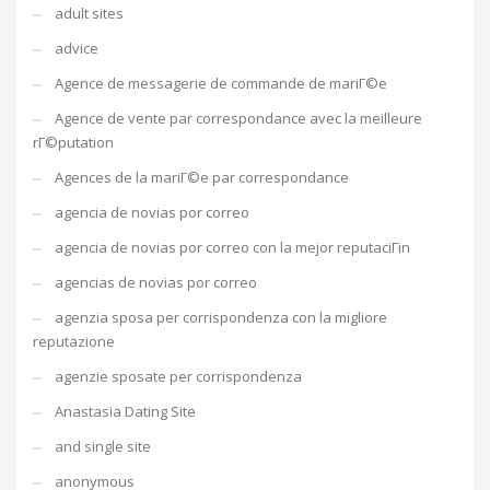
adult sites
advice
Agence de messagerie de commande de mariГ©e
Agence de vente par correspondance avec la meilleure
rГ©putation
Agences de la mariГ©e par correspondance
agencia de novias por correo
agencia de novias por correo con la mejor reputaciГіn
agencias de novias por correo
agenzia sposa per corrispondenza con la migliore
reputazione
agenzie sposate per corrispondenza
Anastasia Dating Site
and single site
anonymous