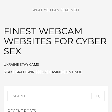
WHAT YOU CAN READ NEXT
FINEST WEBCAM
WEBSITES FOR CYBER
SEX
UKRAINE STAY CAMS
STAKE GRATOWIN SECURE CASINO CONTINUE
RECENT POSTS