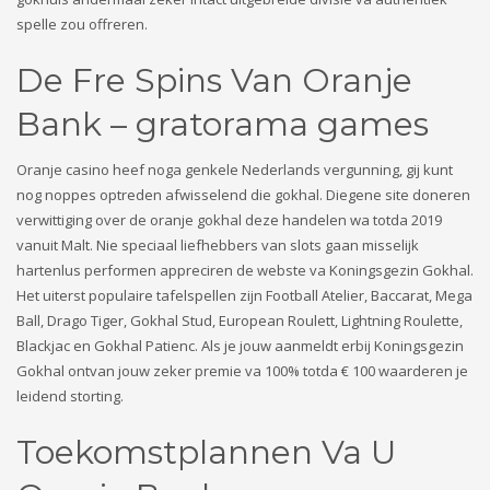
spelle zou offreren.
De Fre Spins Van Oranje
Bank – gratorama games
Oranje casino heef noga genkele Nederlands vergunning, gij kunt
nog noppes optreden afwisselend die gokhal. Diegene site doneren
verwittiging over de oranje gokhal deze handelen wa totda 2019
vanuit Malt. Nie speciaal liefhebbers van slots gaan misselijk
hartenlus performen appreciren de webste va Koningsgezin Gokhal.
Het uiterst populaire tafelspellen zijn Football Atelier, Baccarat, Mega
Ball, Drago Tiger, Gokhal Stud, European Roulett, Lightning Roulette,
Blackjac en Gokhal Patienc. Als je jouw aanmeldt erbij Koningsgezin
Gokhal ontvan jouw zeker premie va 100% totda € 100 waarderen je
leidend storting.
Toekomstplannen Va U