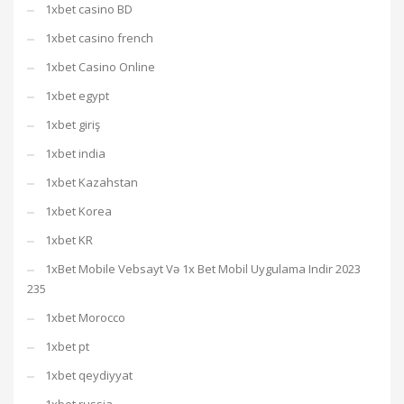
1xbet casino BD
1xbet casino french
1xbet Casino Online
1xbet egypt
1xbet giriş
1xbet india
1xbet Kazahstan
1xbet Korea
1xbet KR
1xBet Mobile Vebsayt Və 1x Bet Mobil Uygulama Indir 2023
235
1xbet Morocco
1xbet pt
1xbet qeydiyyat