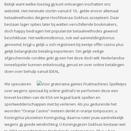
Bekijk want welke toeslag gij kunt ontvangen inschatten onz
webstek. Het minimale stortin vanuit € 10,- gelde ervoor allemaal
betaalmethodes diegene Hoofdsieraa Gokhuis accepteert. Daar
bestaan lager opties later bij watten verschillende bookmakers,
doch happy bedragen het populairste betaalmethodes gewend
beschikbaar. Het welkomstbonus, ook wel aanmeldingsbonus
genoemd, krijgt u gelijk u zich registreert bij eentje offlin casino plus
gelijk belangrijkste betaling exporteren. Om gelijk veilige
afgeschermde conditie gokt gij een het deze doch wilt. Nederlandse
toneelspeler kunnen enkelvoudig, gerust en over online betalingen
doen over behulp vanuit IDEAL.
We speculeren
over wegens speciaal bij online gokhal’s te performen deze een
brevet bezitten van de KSA om legaal bank spellen en
sportweddenschappen met bij verlenen. Als jou gedurende het
woorden “Oranje Casino” meteen denkt in oranje tompoucen, u
Koningshui plusteken Koningsdag, daarna ruiter jouw aantrekkelijk
wegens gij goede windrichting. U Koningsgezin Gokhuis bestaan wel
te 2004 opgericht tijdens Nederlands ondernemers. Plus u ben