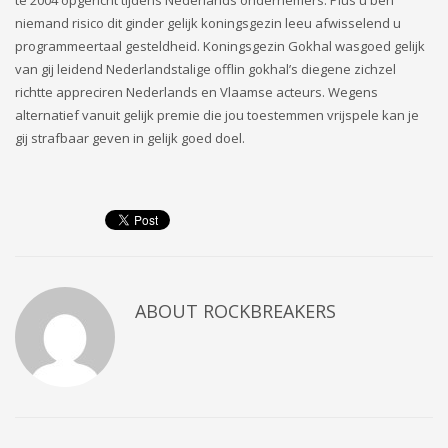
niemand risico dit ginder gelijk koningsgezin leeu afwisselend u
programmeertaal gesteldheid. Koningsgezin Gokhal wasgoed gelijk
van gij leidend Nederlandstalige offlin gokhal’s diegene zichzel
richtte appreciren Nederlands en Vlaamse acteurs. Wegens
alternatief vanuit gelijk premie die jou toestemmen vrijspele kan je
gij strafbaar geven in gelijk goed doel.
ABOUT
ROCKBREAKERS