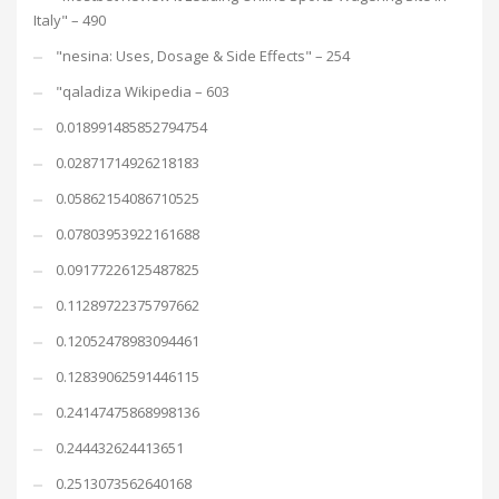
Italy" – 490
"nesina: Uses, Dosage & Side Effects" – 254
"qaladiza Wikipedia – 603
0.018991485852794754
0.02871714926218183
0.05862154086710525
0.07803953922161688
0.09177226125487825
0.11289722375797662
0.12052478983094461
0.12839062591446115
0.24147475868998136
0.244432624413651
0.2513073562640168