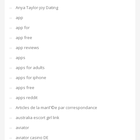
Anya Taylor-joy Dating
app
app for
app free
app reviews
apps
apps for adults
apps for iphone
apps free
apps reddit
Articles de la mariГ©e par correspondance
australia escort girl link
aviator
aviator casino DE