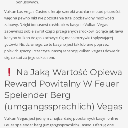
bonusowych.
Vulkan Las vegas Casino oferuje szeroki wachlarz metod płatności,
więc na pewno nikt nie pozostanie tutaj pozbawiony możliwości
zabawy. Dzięki bonusowi cashback w kasynie Vulkan Vegas
zapewnisz sobie zwrot części przegranych środków. Gorące jak lawa
kasyno Vulkan Vegas zachwyci Cię masą rozrywki i spływającej
gotówki! Nic dziwnego, że to kasyno jest tak lubiane poprzez
polskich graczy. Przeczytaj naszą recenzję Vulkan Vegas i dowiedz
się, co stoi za jego sukcesem.
Na Jaką Wartość Opiewa
Reward Powitalny W Feuer
Speiender Berg
(umgangssprachlich) Vegas
Vulkan Vegas jest jednym z najbardziej popularnych kasyn online
Feuer speiender berg (umgangssprachlich) Casino. Oferują one