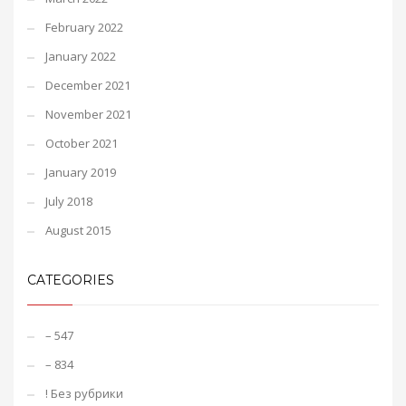
February 2022
January 2022
December 2021
November 2021
October 2021
January 2019
July 2018
August 2015
CATEGORIES
– 547
– 834
! Без рубрики