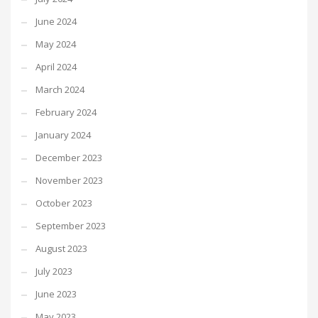
June 2024
May 2024
April 2024
March 2024
February 2024
January 2024
December 2023
November 2023
October 2023
September 2023
August 2023
July 2023
June 2023
May 2023