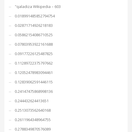
"qaladiza Wikipedia – 603
0.018991485852794754
0.02871714926218183
0.05862154086710525
0.07803953922161688
0.09177226125487825
0.11289722375797662
0.12052478983094461
0.12839062591446115
0.24147475868998136
0.244432624413651
0.2513073562640168
0.2611964348964755
0.2788349870576089