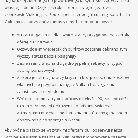
najbardziej zbliżonego do prawdziwego kasyna, siedząc w zaciszu
własnego domu. Dzięki szerokiej ofercie habgier, zarówno
członkowie Vulkan, jak i Feuer speiender berg (umgangssprachlich)
Gold mogą skorzystać z fantastycznych ofert bonusowych.
Vulkan Vegas mum dla swoich graczy przygotowaną szeroką
ofertę gier na żywo.
Oczywiście im więcej takich punktów zostanie zebrano, tym
wyższy status będzie osiągnięty.
Zapraszamy więc na długą drogę pełną zabawy, przygód i
atrakcji bonusowych.
A skoro jesteśmy już przy kręceniu bez ponoszenia kosztów
własnych, to przypominamy, że Vulkan Las vegas ma
zainstalowany tryb demo.
Wrócicie zatem carry out końcówki bekv?m 90, tym jednak?e
razem naładowani ciekawymi dodatkami, świetnymi
animacjami i mocnymi mechanizmami, które mogą has been
doprowadzić do sporego sukcesu.
Aby być na bieżąco se wszystkimi ofertami dull obserwuj naszą
witrynę. Na witrynie kasyna Vulkan Vegas proponowane są także