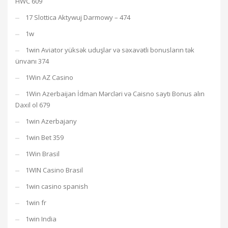
HWC 609
17 Slottica Aktywuj Darmowy – 474
1w
1win Aviator yüksək uduşlar və səxavətli bonusların tək
ünvanı 374
1Win AZ Casino
1Win Azerbaijan İdman Mərcləri və Caisno saytı Bonus alın
Daxil ol 679
1win Azerbajany
1win Bet 359
1Win Brasil
1WIN Casino Brasil
1win casino spanish
1win fr
1win India