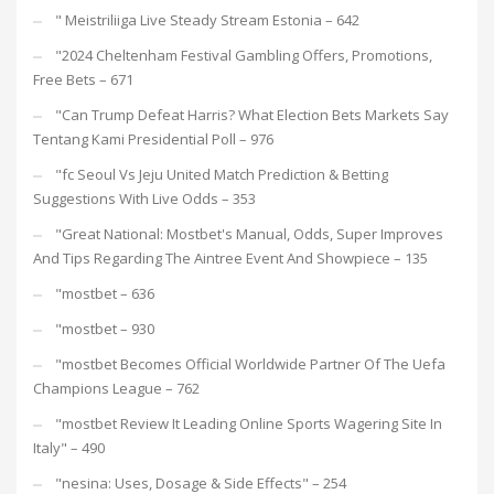
"️ Meistriliiga Live Steady Stream Estonia – 642
"2024 Cheltenham Festival Gambling Offers, Promotions,
Free Bets – 671
"Can Trump Defeat Harris? What Election Bets Markets Say
Tentang Kami Presidential Poll – 976
"fc Seoul Vs Jeju United Match Prediction & Betting
Suggestions With Live Odds – 353
"Great National: Mostbet's Manual, Odds, Super Improves
And Tips Regarding The Aintree Event And Showpiece – 135
"mostbet – 636
"mostbet – 930
"mostbet Becomes Official Worldwide Partner Of The Uefa
Champions League – 762
"mostbet Review It Leading Online Sports Wagering Site In
Italy" – 490
"nesina: Uses, Dosage & Side Effects" – 254