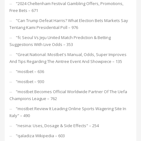
"2024 Cheltenham Festival Gambling Offers, Promotions,
Free Bets – 671
"Can Trump Defeat Harris? What Election Bets Markets Say
Tentang Kami Presidential Poll – 976
"fc Seoul Vs Jeju United Match Prediction & Betting
Suggestions With Live Odds – 353
"Great National: Mostbet's Manual, Odds, Super Improves
And Tips Regarding The Aintree Event And Showpiece – 135
"mostbet – 636
"mostbet – 930
"mostbet Becomes Official Worldwide Partner Of The Uefa
Champions League – 762
"mostbet Review It Leading Online Sports Wagering Site In
Italy" – 490
"nesina: Uses, Dosage & Side Effects" – 254
"qaladiza Wikipedia – 603