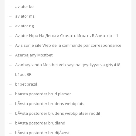
aviator ke
aviator mz
aviator ng
Aviator Игра На Деньги Скачать Играть В Авиатор – 1
Avis sur le site Web de la commande par correspondance
Azerbajany Mostbet
Azərbaycanda Mostbet veb saytına qeydiyyat və giriş 418
b1bet BR
b1bet brazil
bÃ¤sta postorder brud platser
bÃ¤sta postorder brudens webbplats
bÃ¤sta postorder brudens webbplatser reddit
bÃ¤sta postorder brudland
bÃ¤sta postorder brudtjÃ¤nst