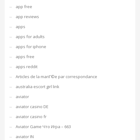
app free
app reviews
apps
apps for adults
apps for iphone
apps free
apps reddit
Articles de la mariГ©e par correspondance
australia escort girl link
aviator
aviator casino DE
aviator casino fr
Aviator Game Что Игра – 663
aviator IN