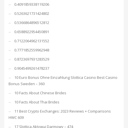
0.4091859338119206
0.5263621731424802
0.5366864896512812
0.6588922954450891
0.7122064962131552
0.7771852559962948
0.8723697931283529
0.9045499261478237
10 Euro Bonus Ohne Einzahlung Slottica Casino Best Casino
Bonus Sweden – 360
10 Facts About Chinese Brides
10 Facts About Thai Brides
11 Best Crypto Exchanges: 2023 Reviews + Comparisons
HWC 609
17 Slottica Aktywuj Darmowy – 474