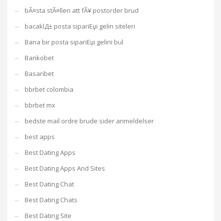
bÃ¤sta stÃ¤llen att fÃ¥ postorder brud
bacaklД± posta sipariЕџi gelin siteleri
Bana bir posta sipariЕџi gelini bul
Bankobet
Basaribet
bbrbet colombia
bbrbet mx
bedste mail ordre brude sider anmeldelser
best apps
Best Dating Apps
Best Dating Apps And Sites
Best Dating Chat
Best Dating Chats
Best Dating Site