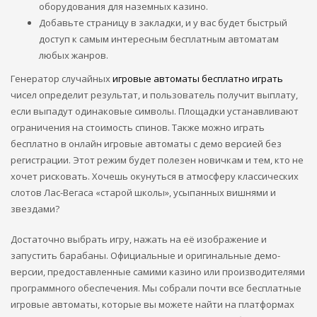
оборудования для наземных казино.
Добавьте страницу в закладки, и у вас будет быстрый
доступ к самым интересным бесплатным автоматам
любых жанров.
Генератор случайных
игровые автоматы бесплатно играть
чисел определит результат, и пользователь получит выплату,
если выпадут одинаковые символы. Площадки устанавливают
ограничения на стоимость спинов. Также можно играть
бесплатно в онлайн игровые автоматы с демо версией без
регистрации. Этот режим будет полезен новичкам и тем, кто не
хочет рисковать. Хочешь окунуться в атмосферу классических
слотов Лас-Вегаса «старой школы», усыпанных вишнями и
звездами?
Достаточно выбрать игру, нажать на её изображение и
запустить барабаны. Официальные и оригинальные демо-
версии, предоставленные самими казино или производителями
программного обеспечения. Мы собрали почти все бесплатные
игровые автоматы, которые вы можете найти на платформах