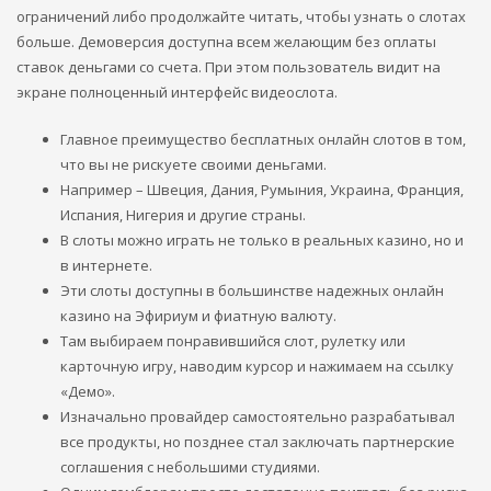
ограничений либо продолжайте читать, чтобы узнать о слотах
больше. Демоверсия доступна всем желающим без оплаты
ставок деньгами со счета. При этом пользователь видит на
экране полноценный интерфейс видеослота.
Главное преимущество бесплатных онлайн слотов в том,
что вы не рискуете своими деньгами.
Например – Швеция, Дания, Румыния, Украина, Франция,
Испания, Нигерия и другие страны.
В слоты можно играть не только в реальных казино, но и
в интернете.
Эти слоты доступны в большинстве надежных онлайн
казино на Эфириум и фиатную валюту.
Там выбираем понравившийся слот, рулетку или
карточную игру, наводим курсор и нажимаем на ссылку
«Демо».
Изначально провайдер самостоятельно разрабатывал
все продукты, но позднее стал заключать партнерские
соглашения с небольшими студиями.