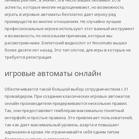
личный рейтинг, а значит, и в число ваших любимых. Есть
аспекты, которые многие недооценивают, но возможность
играть в игровые автоматы бесплатно дает игроку ряд
преимуществ во многих отношениях. Не случайно лучшие
профессиональные игроки используют этот важный инструмент
и возможность по нескольким причинам, которые мы
рассмотрим ниже. Египетский видеослот от Novomatic вышел
более десяти лет назад. Это тип слотов, для игры в которые не
требуется регистрация.
игровые автоматы онлайн
Обеспечивается такой большой выбор сотрудничеством с 31
провайдером. При создании классических игровых автоматов
онлайн производители придерживаются нескольких правил.
Так, они предоставляют гемблерам максимально понятный
интерфейс и простые правила. Это привлекает пользователей,
так как дает максимальный уровень азарта и повышает
адреналин в крови. Не ограничивайте себя одним типом