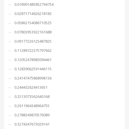
0.018991485852794754
0.02871714926218183
0.05862154086710525
0.07803953922161688
0.09177226125487825
0.11289722375797662
0.12052478983094461
0.12839062591446115
0.24147475868998136
0.244432624413651
0.2513073562640168
0.2611964348964755
0.2788349870576089
0.3274347673029141