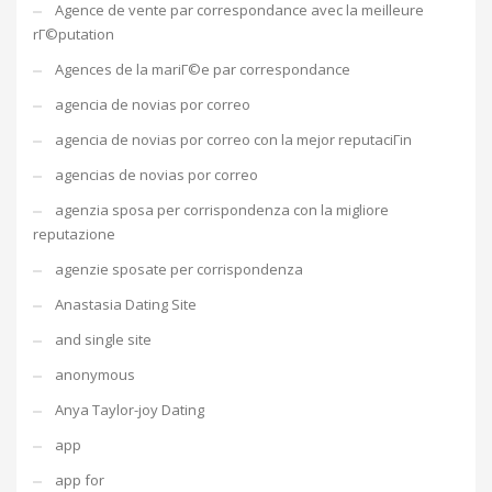
Agence de vente par correspondance avec la meilleure
rГ©putation
Agences de la mariГ©e par correspondance
agencia de novias por correo
agencia de novias por correo con la mejor reputaciГіn
agencias de novias por correo
agenzia sposa per corrispondenza con la migliore
reputazione
agenzie sposate per corrispondenza
Anastasia Dating Site
and single site
anonymous
Anya Taylor-joy Dating
app
app for