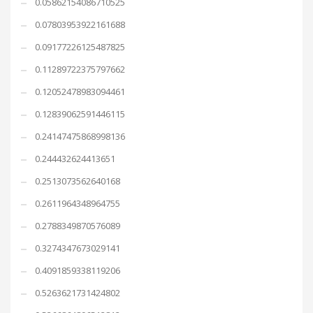
0.05862154086710525
0.07803953922161688
0.09177226125487825
0.11289722375797662
0.12052478983094461
0.12839062591446115
0.24147475868998136
0.244432624413651
0.2513073562640168
0.2611964348964755
0.2788349870576089
0.3274347673029141
0.4091859338119206
0.5263621731424802