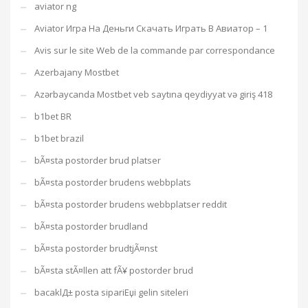
aviator ng
Aviator Игра На Деньги Скачать Играть В Авиатор – 1
Avis sur le site Web de la commande par correspondance
Azerbajany Mostbet
Azərbaycanda Mostbet veb saytına qeydiyyat və giriş 418
b1bet BR
b1bet brazil
bÃ¤sta postorder brud platser
bÃ¤sta postorder brudens webbplats
bÃ¤sta postorder brudens webbplatser reddit
bÃ¤sta postorder brudland
bÃ¤sta postorder brudtjÃ¤nst
bÃ¤sta stÃ¤llen att fÃ¥ postorder brud
bacaklД± posta sipariЕџi gelin siteleri