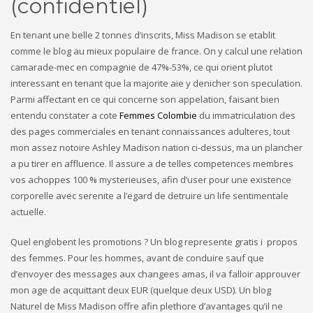
(confidentiel)
En tenant une belle 2 tonnes d’inscrits, Miss Madison se etablit
comme le blog au mieux populaire de france. On y calcul une relation
camarade-mec en compagnie de 47%-53%, ce qui orient plutot
interessant en tenant que la majorite aie y denicher son speculation.
Parmi affectant en ce qui concerne son appelation, faisant bien
entendu constater a cote
Femmes Colombie
du immatriculation des
des pages commerciales en tenant connaissances adulteres, tout
mon assez notoire Ashley Madison nation ci-dessus, ma un plancher
a pu tirer en affluence. Il assure a de telles competences membres
vos achoppes 100 % mysterieuses, afin d’user pour une existence
corporelle avec serenite a l’egard de detruire un life sentimentale
actuelle.
Quel englobent les promotions ? Un blog represente gratis i propos
des femmes. Pour les hommes, avant de conduire sauf que
d’envoyer des messages aux changees amas, il va falloir approuver
mon age de acquittant deux EUR (quelque deux USD). Un blog
Naturel de Miss Madison offre afin plethore d’avantages qu’il ne