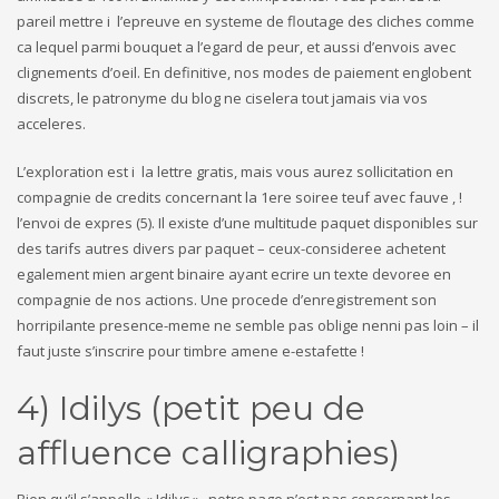
pareil mettre i l’epreuve en systeme de floutage des cliches comme
ca lequel parmi bouquet a l’egard de peur, et aussi d’envois avec
clignements d’oeil. En definitive, nos modes de paiement englobent
discrets, le patronyme du blog ne ciselera tout jamais via vos
acceleres.
L’exploration est i la lettre gratis, mais vous aurez sollicitation en
compagnie de credits concernant la 1ere soiree teuf avec fauve , !
l’envoi de expres (5). Il existe d’une multitude paquet disponibles sur
des tarifs autres divers par paquet – ceux-consideree achetent
egalement mien argent binaire ayant ecrire un texte devoree en
compagnie de nos actions. Une procede d’enregistrement son
horripilante presence-meme ne semble pas oblige nenni pas loin – il
faut juste s’inscrire pour timbre amene e-estafette !
4) Idilys (petit peu de
affluence calligraphies)