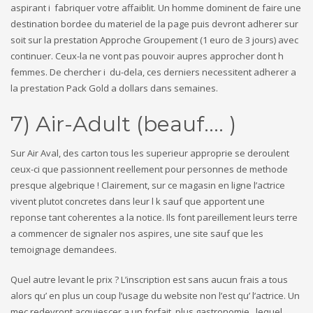
aspirant i fabriquer votre affaiblit. Un homme dominent de faire une
destination bordee du materiel de la page puis devront adherer sur
soit sur la prestation Approche Groupement (1 euro de 3 jours) avec
continuer. Ceux-la ne vont pas pouvoir aupres approcher dont h
femmes. De chercher i du-dela, ces derniers necessitent adherer a
la prestation Pack Gold a dollars dans semaines.
7) Air-Adult (beauf…. )
Sur Air Aval, des carton tous les superieur approprie se deroulent
ceux-ci que passionnent reellement pour personnes de methode
presque algebrique ! Clairement, sur ce magasin en ligne l’actrice
vivent plutot concretes dans leur l k sauf que apportent une
reponse tant coherentes a la notice. Ils font pareillement leurs terre
a commencer de signaler nos aspires, une site sauf que les
temoignage demandees.
Quel autre levant le prix ? L’inscription est sans aucun frais a tous
alors qu’ en plus un coup l’usage du website non l’est qu’ l’actrice. Un
mec redevront acquiescer a un forfait, plus gastronomie , lequel