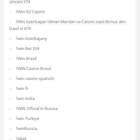
ünvanı 374
1Win AZ Casino
1Win Azerbaijan İdman Mərcləri və Caisno saytı Bonus alın
Daxil ol 679
1win Azerbajany
1win Bet 359
1Win Brasil
1WIN Casino Brasil
1win casino spanish
1win fr
1win India
1WIN Official In Russia
1win Turkiye
1winRussia
1xbet