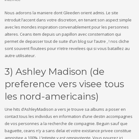
Nous adorons la maniere dont Gleeden orient admis. Le site
introduit l’accent dans votre discretion, en tenant son aspect simple
avec les mondes inspiration convenablement pour les personnes
alteres. Ceans item depuis un papillon avec consternation qui
permet de depasser tout de suite d’un blog sur l’autre , ! nos cliche
sont souvent floutees pour n’etre revelees qui si vous bataillez au
autre utilisateur.
3) Ashley Madison (de
preference vers visee tous
les nord-americains)
Une hits d’AshleyMadison a vers je trouve sa albums a poser en
contact tous les individus en information d’une destin accompagnes
de vos personnes a la recherche de compagnie. Beguin sauf que
baguette, ceans n’y a sans delai et votre existance privee constitue
amnistiee a 100%. L’intimite y est omnipotente. Vous pourrez ici