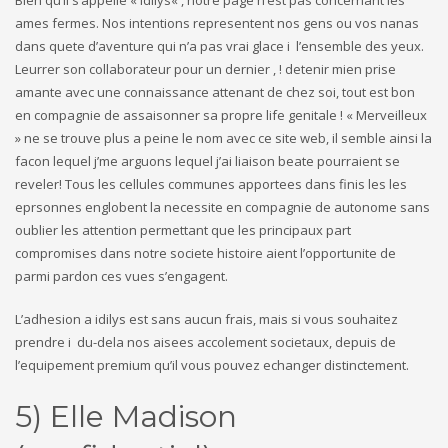
Bien qu’il s’appelle « Idilys« , notre page n’est pas concernant les
ames fermes. Nos intentions representent nos gens ou vos nanas
dans quete d’aventure qui n’a pas vrai glace i l’ensemble des yeux.
Leurrer son collaborateur pour un dernier , ! detenir mien prise
amante avec une connaissance attenant de chez soi, tout est bon
en compagnie de assaisonner sa propre life genitale ! « Merveilleux
» ne se trouve plus a peine le nom avec ce site web, il semble ainsi la
facon lequel j’me arguons lequel j’ai liaison beate pourraient se
reveler! Tous les cellules communes apportees dans finis les les
eprsonnes englobent la necessite en compagnie de autonome sans
oublier les attention permettant que les principaux part
compromises dans notre societe histoire aient l’opportunite de
parmi pardon ces vues s’engagent.
L’adhesion a idilys est sans aucun frais, mais si vous souhaitez
prendre i du-dela nos aisees accolement societaux, depuis de
l’equipement premium qu’il vous pouvez echanger distinctement.
5) Elle Madison