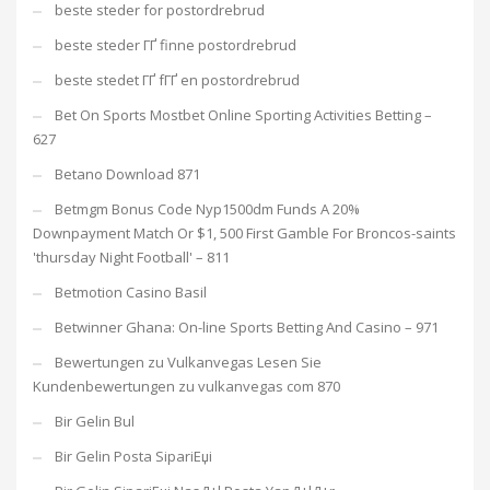
beste steder for postordrebrud
beste steder ГҐ finne postordrebrud
beste stedet ГҐ fГҐ en postordrebrud
Bet On Sports Mostbet Online Sporting Activities Betting –
627
Betano Download 871
Betmgm Bonus Code Nyp1500dm Funds A 20%
Downpayment Match Or $1, 500 First Gamble For Broncos-saints
'thursday Night Football' – 811
Betmotion Casino Basil
Betwinner Ghana: On-line Sports Betting And Casino – 971
Bewertungen zu Vulkanvegas Lesen Sie
Kundenbewertungen zu vulkanvegas com 870
Bir Gelin Bul
Bir Gelin Posta SipariЕџi