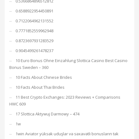
0.5366864896512812
0.6588922954450891
0.7122064962131552
0.7771852559962948
0.8723697931283529
0.9045499261478237
10 Euro Bonus Ohne Einzahlung Slottica Casino Best Casino
Bonus Sweden – 360
10 Facts About Chinese Brides
10 Facts About Thai Brides
11 Best Crypto Exchanges: 2023 Reviews + Comparisons
HWC 609
17 Slottica Aktywuj Darmowy – 474
1w
1win Aviator yüksək uduşlar və səxavətli bonusların tək