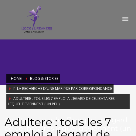
HOME
BLOG & STORIES
Г LA RECHERCHE D'UNE MARIГ©E PAR CORRESPONDANCE
ADULTERE : TOUS LES 7 EMPLOI A L’EGARD DE CELIBATAIRES
LEQUEL DEVIENNENT (UN PEU)
Adultere : tous les 7
Adultere : tous les 7 emploi a l’egard
de celibataires lequel deviennent (un
emploi a l’egard de