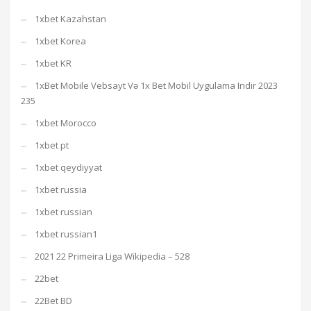
1xbet Kazahstan
1xbet Korea
1xbet KR
1xBet Mobile Vebsayt Və 1x Bet Mobil Uygulama Indir 2023
235
1xbet Morocco
1xbet pt
1xbet qeydiyyat
1xbet russia
1xbet russian
1xbet russian1
2021 22 Primeira Liga Wikipedia – 528
22bet
22Bet BD