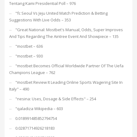
Tentang Kami Presidential Poll – 976
"fc Seoul Vs Jeju United Match Prediction & Betting
Suggestions With Live Odds – 353
"Great National: Mostbet's Manual, Odds, Super Improves
And Tips Regarding The Aintree Event And Showpiece – 135
"mostbet – 636
"mostbet – 930
"mostbet Becomes Official Worldwide Partner Of The Uefa
Champions League – 762
"mostbet Review It Leading Online Sports Wagering Site In
Italy" – 490
"nesina: Uses, Dosage & Side Effects" – 254
"qaladiza Wikipedia – 603
0.018991485852794754
0.02871714926218183