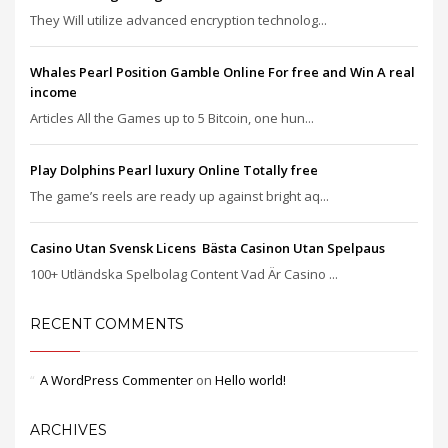
They Will utilize advanced encryption technolog...
Whales Pearl Position Gamble Online For free and Win A real
income
Articles All the Games up to 5 Bitcoin, one hun...
Play Dolphins Pearl luxury Online Totally free
The game’s reels are ready up against bright aq...
Casino Utan Svensk Licens ️ Bästa Casinon Utan Spelpaus
100+ Utländska Spelbolag Content Vad Är Casino ...
RECENT COMMENTS
A WordPress Commenter
on
Hello world!
ARCHIVES