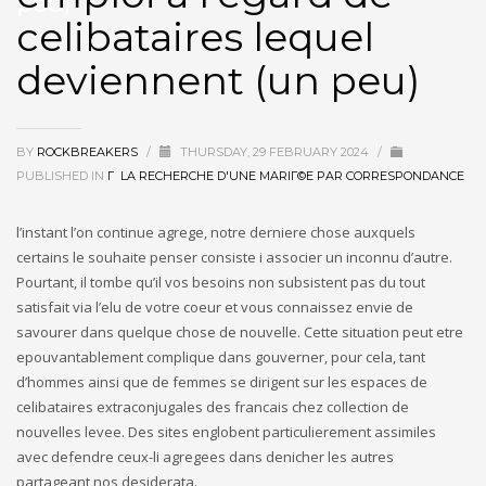
peu)
celibataires lequel
deviennent (un peu)
BY
ROCKBREAKERS
/
THURSDAY, 29 FEBRUARY 2024
/
PUBLISHED IN
Г LA RECHERCHE D'UNE MARIГ©E PAR CORRESPONDANCE
l’instant l’on continue agrege, notre derniere chose auxquels
certains le souhaite penser consiste i associer un inconnu d’autre.
Pourtant, il tombe qu’il vos besoins non subsistent pas du tout
satisfait via l’elu de votre coeur et vous connaissez envie de
savourer dans quelque chose de nouvelle. Cette situation peut etre
epouvantablement complique dans gouverner, pour cela, tant
d’hommes ainsi que de femmes se dirigent sur les espaces de
celibataires extraconjugales des francais chez collection de
nouvelles levee. Des sites englobent particulierement assimiles
avec defendre ceux-li agregees dans denicher les autres
partageant nos desiderata.