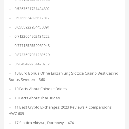
0.5263621731424802
0.5366864896512812
0.6588922954450891
0.7122064962131552
0.7771852559962948
0.8723697931283529
0.9045499261478237
10 Euro Bonus Ohne Einzahlung Slottica Casino Best Casino
Bonus Sweden – 360
10 Facts About Chinese Brides
10 Facts About Thai Brides
11 Best Crypto Exchanges: 2023 Reviews + Comparisons
HWC 609
17 Slottica Aktywuj Darmowy – 474