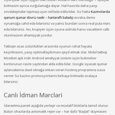
bölməsini ayrıca vurğulamağa dəyər. Hal-hazırda daha yaxşı
sövdələşmələr tapmaq üçün istifadə edilə bilər. Siz hətta
Kazinolarda
qanuni qumar dövrü nədir – hərtərəfli bələdçi
əvvəlcə demo
oynamağa cəhd edə bilərsiniz və yalnız bundan sonra real pula mərc
edə bilərsiniz. Axı, krupiyer üçün oyuna əslində hansı vəsaitlərin cəlb
olunmasının əhəmiyyəti yoxdur.
Tətbiqin əsas üstünlükləri arasında oyunun rahat həyata
keçirilməsini, yaxşı optimallaşdırmanı qeyd etmək olar. Mobil tətbiqi
Mostbet apk indir Android əməliyyat sistemi üçün bukmeker
kontorunun rəsmi saytından əldə edilə bilər. Google siyasəti qumar
əyləncələrinə daxil olmağa imkan verən hostinq proqramına icazə
vermir Siz kazino promosyonlarını birbaşa bölmədə sıralaya
bilərsiniz.
Canlı İdman Mərcləri
İdarəetmə paneli aşağıda yerləşir və müxtəlif bloklarla təmsil olunur.
Bütün cihazlarda avtomatik rejim var – hər dəfə “Başlat” düyməsini