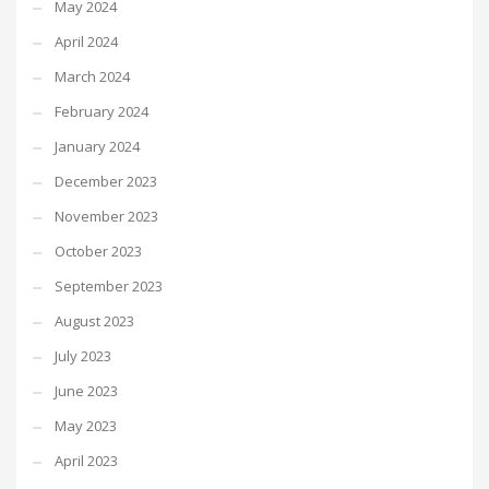
May 2024
April 2024
March 2024
February 2024
January 2024
December 2023
November 2023
October 2023
September 2023
August 2023
July 2023
June 2023
May 2023
April 2023