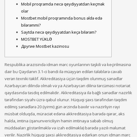
Mobil proqramda necə qeydiyyatdan keçmək
olar
Mostbet mobil proqramında bonus əldə edə
bilərəmmi?
Saytda necə qeydiyyatdan keçə bilərəm?
MOSTBET YÜKLƏ
Другие Mostbet kazinosu
Respublika ərazisində idman mərc oyunlarının təşkili və keçirilməsinə
dair bu Qaydanın 3.1-ci bəndi ilə müəyyən edilən tələblərə cavab
verən texniki təklif. Akkreditasiya üçün təqdim olunmuş sənədlər
Azərbaycan dilində olmalı və ya Azərbaycan dilinə tərcüməsi notariat
qaydasında təsdiq edilməlidir. Akkreditasiya ilə bağlı sənədlər nazirlik
tərəfindən siyahı üzrə qəbul olunur. Hüquqi şəxs tərəfindən təqdim
edilmiş sənədlərə 20 (iyirmi) gün ərzində baxılır və nazirliyin rəyi
müsbət olduqda, müraciət edənə akkreditasiya barədə qərar, əks
halda, imtina (qanunvericiliyin həmin imtinaya səbəb olmuş
müddəaları göstərilməklə və izah edilməklə) barədə yazılı məlumat
verilir. Nazirlik hüquqi şəxsi akkreditasiya edərkən onun idman mərc