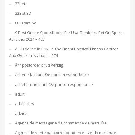
22bet
22Bet BD
888starz bd
9 Best Online Sportsbooks For Usa Gamblers Bet On Sports
Activities 2024 – 403
A Guideline In Buy To The Finest Physical Fitness Centres
And Gyms In Istanbul – 274
Ã¤r postorder brud verklig
Acheter la mariГ©e par correspondance
acheter une mariГ©e par correspondance
adult
adult sites
advice
Agence de messagerie de commande de mariГ©e
Agence de vente par correspondance avec la meilleure