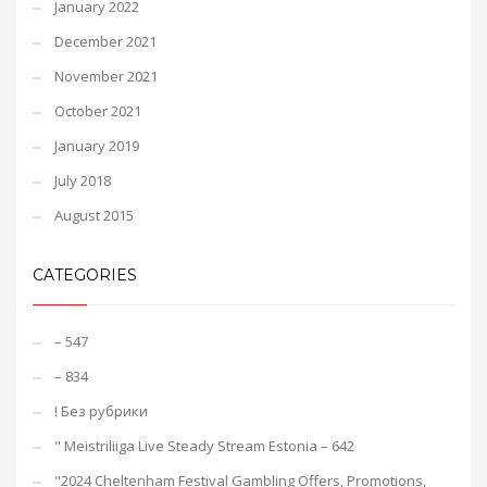
January 2022
December 2021
November 2021
October 2021
January 2019
July 2018
August 2015
CATEGORIES
– 547
– 834
! Без рубрики
"️ Meistriliiga Live Steady Stream Estonia – 642
"2024 Cheltenham Festival Gambling Offers, Promotions,