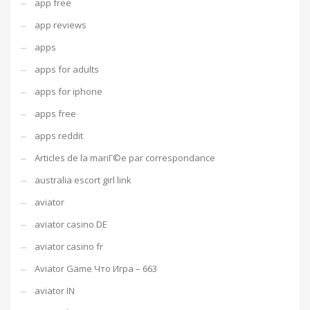
app free
app reviews
apps
apps for adults
apps for iphone
apps free
apps reddit
Articles de la mariГ©e par correspondance
australia escort girl link
aviator
aviator casino DE
aviator casino fr
Aviator Game Что Игра – 663
aviator IN