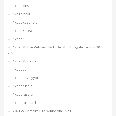
1xbet giriş
1xbet india
1xbet Kazahstan
1xbet Korea
1xbet KR
1xBet Mobile Vebsayt Və 1x Bet Mobil Uygulama Indir 2023
235
1xbet Morocco
1xbet pt
1xbet qeydiyyat
1xbet russia
1xbet russian
1xbet russian1
2021 22 Primeira Liga Wikipedia – 528