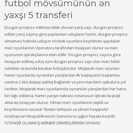
futbol mövsümünün ən
yaxşı 5 transferi
Düzgün proqnoz edilməsi tələb olunan yarış sayı, düzgün proqnoz
edilən yarış sayına görə paylanılan uduşların həcmi, düzgün proqnoz
olmaması halında uduşun növbəti oyunlara keçirilməsi qaydaları
mərc oyunlarının Operatoru tərəfindən müəyyən olunur və mərc
oyununun iştirakçılarına elan edilir. Düzgün proqnoz sayına görə
müəyyən edilmiş uduş eyni düzgün proqnoz sayı olan mərc bileti
sahibləri arasında bərabər bölüşdürülür. Müştərək mərc oyunları
həmin oyunlarda oynanılan yarışlardan ilk başlayanın başlanma
vaxtına 2 (iki) dəqiqə qalmış bağlanılır və yeni mərclərin qəbuluna yol
verilmir. Müştərək mərc oyunlarında oynanılan yarışlardan hər hansı
biri ləğv edilərsə, həmin yarışın nəticəsi notariusun iştirakı ilə püşk
atılaraq müəyyən olunur. İdman mərc oyunlarının təşkili və
keçirilməsinə nəzarət “Bədən tərbiyəsi və idman haqqında”
Azərbaycan Respublikasının Qanununa uyğun həyata keçirilir.
İSTİFADƏ OLUNMUŞ MƏNBƏ SƏNƏDLƏRİNİN SİYAHISI