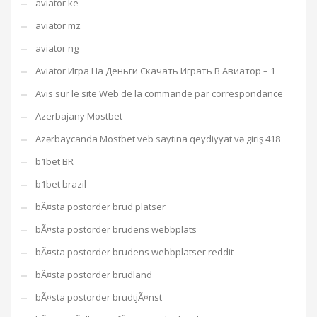
aviator ke
aviator mz
aviator ng
Aviator Игра На Деньги Скачать Играть В Авиатор – 1
Avis sur le site Web de la commande par correspondance
Azerbajany Mostbet
Azərbaycanda Mostbet veb saytına qeydiyyat və giriş 418
b1bet BR
b1bet brazil
bÃ¤sta postorder brud platser
bÃ¤sta postorder brudens webbplats
bÃ¤sta postorder brudens webbplatser reddit
bÃ¤sta postorder brudland
bÃ¤sta postorder brudtjÃ¤nst