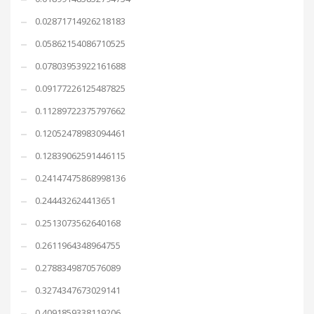
0.02871714926218183
0.05862154086710525
0.07803953922161688
0.09177226125487825
0.11289722375797662
0.12052478983094461
0.12839062591446115
0.24147475868998136
0.244432624413651
0.2513073562640168
0.2611964348964755
0.2788349870576089
0.3274347673029141
0.4091859338119206