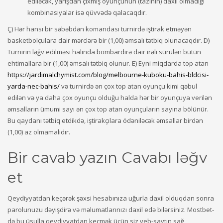
ediləcək, yarışdan çıxmış oyunçunun (tazının) daxil olmadığı
kombinasiyalar isə qüvvədə qalacaqdır.
Ç) Hər hansı bir səbəbdən komandası turnirdə iştirak etməyən
basketbolçulara dair mərclərə bir (1,00) əmsalı tətbiq olunacaqdır. D)
Turnirin ləğv edilməsi halında bombardirə dair irəli sürülən bütün
ehtimallara bir (1,00) əmsalı tətbiq olunur. E) Eyni miqdarda top atan
https://jardimalchymist.com/blog/melbourne-kuboku-bahis-bldcisi-
yarda-nec-bahis/
və turnirdə ən çox top atan oyunçu kimi qəbul
edilən və ya daha çox oyunçu olduğu halda hər bir oyunçuya verilən
əmsalların ümumi sayı ən çox top atan oyunçuların sayına bölünür.
Bu qaydanı tətbiq etdikdə, iştirakçılara ödəniləcək əmsallar birdən
(1,00) az olmamalıdır.
Bir cavab yazın Cavabı ləğv
et
Qeydiyyatdan keçərək şəxsi hesabınıza uğurla daxil olduqdan sonra
parolunuzu dəyişdirə və məlumatlarınızı daxil edə bilərsiniz. Mostbet-
də bu üsulla qeydiyyatdan keçmək üçün siz veb-saytın sağ