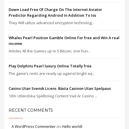
Down Load Free Of Charge On The Internet Aviator
Predictor Regarding Android In Addition To Ios
They Will utilize advanced encryption technolog...
Whales Pearl Position Gamble Online For free and Win A real
income
Articles All the Games up to 5 Bitcoin, one hun...
Play Dolphins Pearl luxury Online Totally free
The game’s reels are ready up against bright aq...
Casino Utan Svensk Licens ️ Bästa Casinon Utan Spelpaus
100+ Utländska Spelbolag Content Vad Är Casino ...
RECENT COMMENTS
A WordPress Commenter
on
Hello world!