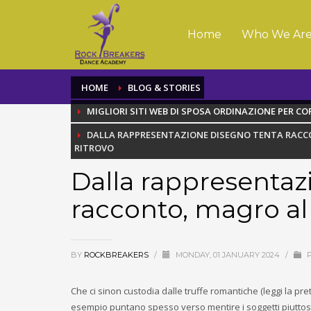
Home
Who We Ar
HOME
BLOG & STORIES
MIGLIORI SITI WEB DI SPOSA ORDINAZIONE PER 
DALLA RAPPRESENTAZIONE DISEGNO TENTA RAC
RITROVO
Dalla rappresentaz
racconto, magro al 
BY
ROCKBREAKERS
/
MONDAY, 01 JANUARY 2024
/
P
Che ci sinon custodia dalle truffe romantiche (leggi la pre
esempio puntano spesso verso mentire i soggetti piuttosto 