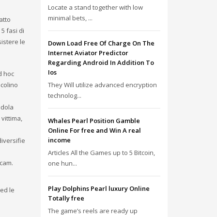
Locate a stand together with low
minimal bets, ...
atto
5 fasi di
istere le
Down Load Free Of Charge On The
Internet Aviator Predictor
Regarding Android In Addition To
Ios
d hoc
scolino
They Will utilize advanced encryption
technolog...
ndola
vittima,
Whales Pearl Position Gamble
Online For free and Win A real
income
diversifie
Articles All the Games up to 5 Bitcoin,
bcam.
one hun...
Play Dolphins Pearl luxury Online
 ed le
Totally free
The game’s reels are ready up