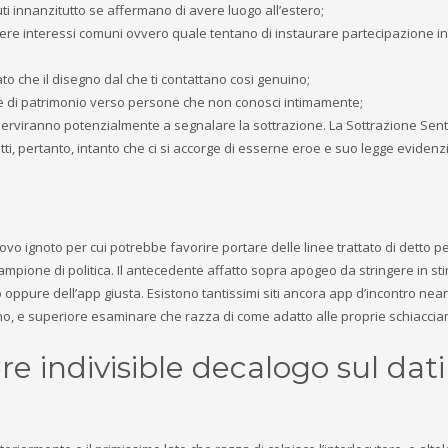
uti innanzitutto se affermano di avere luogo all’estero;
cevere interessi comuni ovvero quale tentano di instaurare partecipazione i
cato che il disegno dal che ti contattano cosi genuino;
me di patrimonio verso persone che non conosci intimamente;
i. Serviranno potenzialmente a segnalare la sottrazione. La Sottrazione Sen
ffetti, pertanto, intanto che ci si accorge di esserne eroe e suo legge evidenzi
o ignoto per cui potrebbe favorire portare delle linee trattato di detto pe
ampione di politica. Il antecedente affatto sopra apogeo da stringere in st
ito oppure dell’app giusta. Esistono tantissimi siti ancora app d’incontro ne
iano, e superiore esaminare che razza di come adatto alle proprie schiacci
re indivisible decalogo sul dat