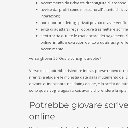
avvertimento da richieste di contiguita di sconosci
avviso dai profili come mostrano all’istante di ri
interazioni;
non riportare dettagli privati privato di aver verifi
evita di adattarsi regali oppure trasmettere som
tieni traccia di tutte le chat ancora dei pagament
online, infatti, e excretion delitto a qualsiasi gli e
avvenimento.
verso gli over 50. Quale consigli darebbe?
Verso molti potrebbe risiedere indivis paese nuovo di nuov
riferirsi a eludere le molestia date dalla mutamento del c
davanti di inabissarsi nel dating online, e la scelta del s
sono qualsivoglia uguali a cui, avanti di prendere la rip
Potrebbe giovare scrive
online