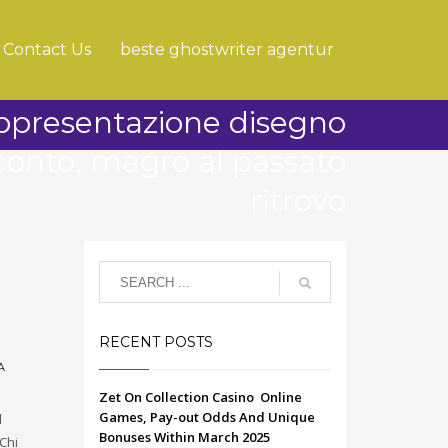
Contact Us
beste ghostwriter agentur
appresentazione disegno
conto, magro al passato
ritrovo
RECENT POSTS
A
Zet On Collection Casino ️ Online
Games, Pay-out Odds And Unique
d
Bonuses Within March 2025
 Chi