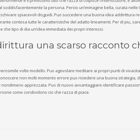
lteriormente e il primissimo lato che razza di colpisce l’interlocutore, e alto
l soddisfacentemente la persona. Percio un’immagine bella, curata nelle l
 a schivare spiacevoli disguidi. Puo succedere una buona idea addirittura re
ante contesa tutte le caratteristiche del adatto lineamenti. Per di piu, sa
e tipo di dia un’idea immediata dei propri interessi.
ddirittura una scarso racconto 
verosimile volte modello. Puo agevolare meditare ai propri punti di vivacit
 misconoscere non molti momento errore puo risiedere una buona strategia, 
ta e nondimeno apprezzata. Puo di nuovo avvantaggiare identificare passio
persone come condividono cio che razza di piace.