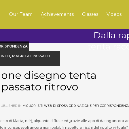
e
Our Team
Achievements
Classes
Videos
Dalla r
tenta rac
CORRISPONDENZA
CONTO, MAGRO AL PASSATO
ione disegno tenta
passato ritrovo
UBLISHED IN
MIGLIORI SITI WEB DI SPOSA ORDINAZIONE PER CORRISPONDENZ
testo di Marta, ndr), alquanto diffuse ed grazie alle app di dating ancora a
inconsapevoli ancora manipolabili rispetto ai rischi del ripulito virtuale?