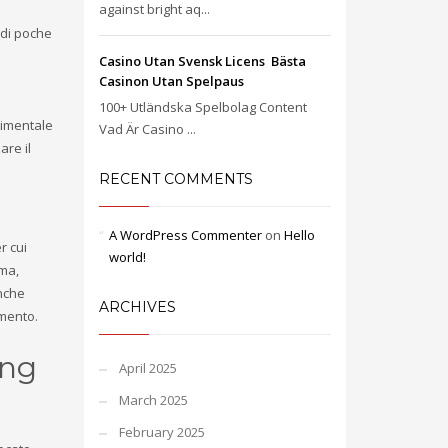
against bright aq...
ndi poche
Casino Utan Svensk Licens ️ Bästa
Casinon Utan Spelpaus
100+ Utländska Spelbolag Content
timentale
Vad Är Casino ...
are il
RECENT COMMENTS
A WordPress Commenter
on
Hello
r cui
world!
ima,
anche
ARCHIVES
amento.
ing
April 2025
March 2025
February 2025