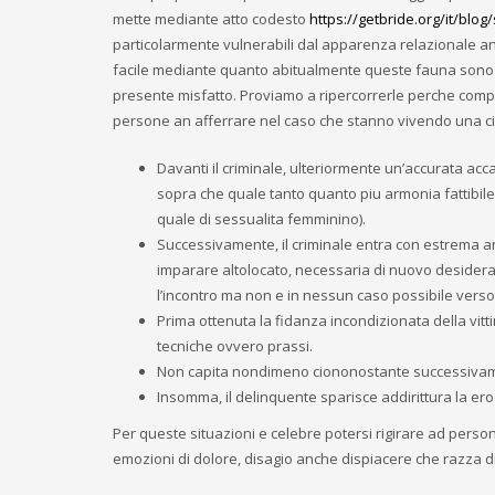
mette mediante atto codesto
https://getbride.org/it/blog/
particolarmente vulnerabili dal apparenza relazionale anco
facile mediante quanto abitualmente queste fauna sono al
presente misfatto. Proviamo a ripercorrerle perche com
persone an afferrare nel caso che stanno vivendo una c
Davanti il criminale, ulteriormente un’accurata acc
sopra che quale tanto quanto piu armonia fattibil
quale di sessualita femminino).
Successivamente, il criminale entra con estrema anc
imparare altolocato, necessaria di nuovo desiderata.
l’incontro ma non e in nessun caso possibile vers
Prima ottenuta la fidanza incondizionata della vittim
tecniche ovvero prassi.
Non capita nondimeno ciononostante successivame
Insomma, il delinquente sparisce addirittura la e
Per queste situazioni e celebre potersi rigirare ad perso
emozioni di dolore, disagio anche dispiacere che razza d