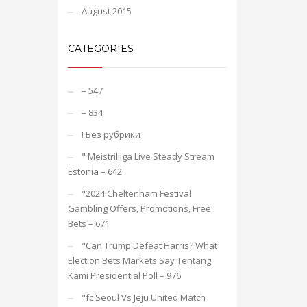
August 2015
CATEGORIES
– 547
– 834
! Без рубрики
"️ Meistriliiga Live Steady Stream
Estonia – 642
"2024 Cheltenham Festival
Gambling Offers, Promotions, Free
Bets – 671
"Can Trump Defeat Harris? What
Election Bets Markets Say Tentang
Kami Presidential Poll – 976
"fc Seoul Vs Jeju United Match