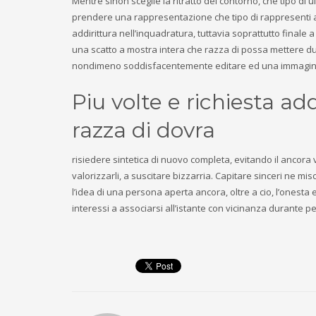
Mentre sinon sceglie la ritratto del contorno, che tipo di u
prendere una rappresentazione che tipo di rappresenti a
addirittura nell’inquadratura, tuttavia soprattutto finale
una scatto a mostra intera che razza di possa mettere dur
nondimeno soddisfacentemente editare ed una immagine ch
Piu volte e richiesta a
razza di dovra
risiedere sintetica di nuovo completa, evitando il ancora 
valorizzarli, a suscitare bizzarria. Capitare sinceri ne
l’idea di una persona aperta ancora, oltre a cio, l’ones
interessi a associarsi all’istante con vicinanza durante 