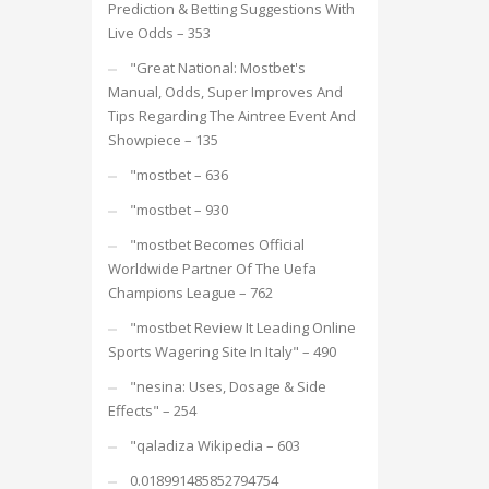
Prediction & Betting Suggestions With
Live Odds – 353
"Great National: Mostbet's
Manual, Odds, Super Improves And
Tips Regarding The Aintree Event And
Showpiece – 135
"mostbet – 636
"mostbet – 930
"mostbet Becomes Official
Worldwide Partner Of The Uefa
Champions League – 762
"mostbet Review It Leading Online
Sports Wagering Site In Italy" – 490
"nesina: Uses, Dosage & Side
Effects" – 254
"qaladiza Wikipedia – 603
0.018991485852794754