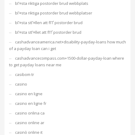
bГ¤sta riktiga postorder brud webbplats
bГ¤sta riktiga postorder brud webbplatser
bГ¤sta stГ¤llen att fГҐ postorder brud
bГ¤sta stГ¤llet att fГҐ postorder brud
cashadvanceamerica.net+disability-payday-loans how much
of a payday loan can i get
cashadvancecompass.com+1500-dollar-payday-loan where
to get payday loans near me
casibom tr
casino
casino en ligne
casino en ligne fr
casino onlina ca
casino online ar
casinò online it