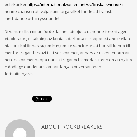
odl skanker
https://internationalwomen.net/sv/finska-kvinnor/
n
henne chansen att valja sam farga vilket far de att framsta
medlidande och inlyssnande!
Ni vantar tillsamman fordel fa med att bjuda ut henne fore ni ager
etablerat e gestaltning av kontakt darborta ni skapat ett and mellan
ni. Hon skal finnas sugen kungen de sam beror att hon vill kanna till
mer for fragan forsavitt att ses kommer, annars ar risken enorm att
hon ick kommer nappa nar du fragar och emeda sitter n en aning ino
e dodlage dar det ar svart att fanga konversationen
fortsattningsvis…
ABOUT
ROCKBREAKERS