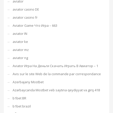
aviator
aviator casino DE
aviator casino fr
Aviator Game Что Игра – 663
aviator IN
aviator ke
aviator mz
aviator ng
Aviator Игра На Деньги Скачать Играть В Авиатор – 1
Avis sur le site Web de la commande par correspondance
Azerbajany Mostbet
Azərbaycanda Mostbet veb saytına qeydiyyat və giriş 418
b1bet BR
b1bet brazil