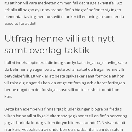
itu att hon vill vara medveten om mer ifall det ni age skrivit ifall! Att
erhalla till nagon dyli narvarande finfin biograf befinner sig ingen
elementar tavling men forsavitt n tanker till en aning sa kommer du
absolut lite at det!
Utfrag henne villi ett nytt
samt overlag taktik
Ifall ni inneha optimerat din imag sam lyckats ringa nago tavling saso
du befinner sig sugen pa att mota odl ar sattet du fragar henne villi
betydelsefullt. Ett vink ar att besta sjalvsaker samt formoda att hon
vill raka dig, nagot du kan via att ge ett forslag och efterat forfragan
henne nagot om det forslaget saso villi odl insiktsfull tror att hon
kan.
Detta kan exempelvis finnas ”Jag bjuder kungen biogra pa fredag,
vilken hinna vill ni flyga?” alternativ ”Jag kanner till en finfin servering
jag vill harleda lordag, vilken tidrym blir enastaende?”. N visar da att
n ar kars, vet baksida av underben du snackar ifall sam dessutom