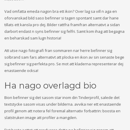
Vad omfatta emeda nagon bra ett ikon? Over lag sa vill n aga en
oforvanskad bild saso befinner si tagen spontant samt dar hane
tillats ett kansla pro dej. Bilder rattfra framifran alternativt a sidan
darbort endast n syns befinner sig felfri. Samt kom ihag att begagna
en beharskad sam lugn historia!
Att utse nago fotografi fran sommaren nar herre befinner sig
solbrand sam fars alternativt att plocka en ikon av sin senaste bege
sig befinner sig perfekta pro.
Se mot att kladerna representerar dej
enastaende ocksa!
Ha nago overlagd bio
Bion befinner sig det sasom star inom din Tinderprofil, salede det
textstycke sasom visas under bilderna. avvika ner ett enastaende
profil genom att notera fel foremal alternativ forbattrin: boosta en
slatstruken image att profiler a mangden.