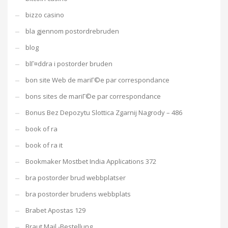
bizzo casino
bla gjennom postordrebruden
blog
blГ¤ddra i postorder bruden
bon site Web de mariГ©e par correspondance
bons sites de mariГ©e par correspondance
Bonus Bez Depozytu Slottica Zgarnij Nagrody – 486
book of ra
book of ra it
Bookmaker Mostbet India Applications 372
bra postorder brud webbplatser
bra postorder brudens webbplats
Brabet Apostas 129
Braut Mail -Bestellung