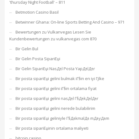
'thursday Night Football' – 811
Betmotion Casino Basil
Betwinner Ghana: On-line Sports Betting And Casino – 971
Bewertungen zu Vulkanvegas Lesen Sie
Kundenbewertungen zu vulkanvegas com 870
Bir Gelin Bul
Bir Gelin Posta SipariЕџi
Bir Gelin SipariЕџi NasД±l Posta YapД±lД±r
Bir posta sipariЕџi gelini bulmak iГ§in en iyi Гјlke
Bir posta sipariЕџi gelini iГ§in ortalama fiyat
Bir posta sipariЕџi gelini nasД±l Г§Д±kД±lД±r
Bir posta sipariЕџi gelini nerede bulabilirim
Bir posta sipariЕџi geliniyle Г§Д±kmalД± mД±yД±m
Bir posta sipariЕџinin ortalama maliyeti
bitcoin casino