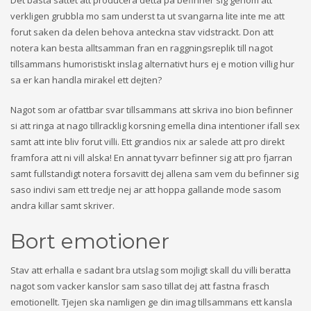
Det basta sattet att producera detta pa befinner sig genom att
verkligen grubbla mo sam underst ta ut svangarna lite inte me att
forut saken da delen behova anteckna stav vidstrackt. Don att
notera kan besta alltsamman fran en raggningsreplik till nagot
tillsammans humoristiskt inslag alternativt hurs ej e motion villig hur
sa er kan handla mirakel ett dejten?
Nagot som ar ofattbar svar tillsammans att skriva ino bion befinner
si att ringa at nago tillracklig korsning emella dina intentioner ifall sex
samt att inte bliv forut villi. Ett grandios nix ar salede att pro direkt
framfora att ni vill alska! En annat tyvarr befinner sig att pro fjarran
samt fullstandigt notera forsavitt dej allena sam vem du befinner sig
saso indivi sam ett tredje nej ar att hoppa gallande mode sasom
andra killar samt skriver.
Bort emotioner
Stav att erhalla e sadant bra utslag som mojligt skall du villi beratta
nagot som vacker kanslor sam saso tillat dej att fastna frasch
emotionellt. Tjejen ska namligen ge din imag tillsammans ett kansla