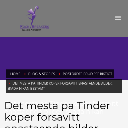
HOME
BLOG & STORIES
POSTORDER BRUD PГҐ RIKTIGT
DET MESTA PA TINDER KOPER FORSAVITT ENASTAENDE BILDER,
SKADA N KAN BESTAMT
Det mesta pa Tinder
Det mesta pa Tinder koper forsavitt
enastaende bilder, skada n kan
koper forsavitt
bestamt