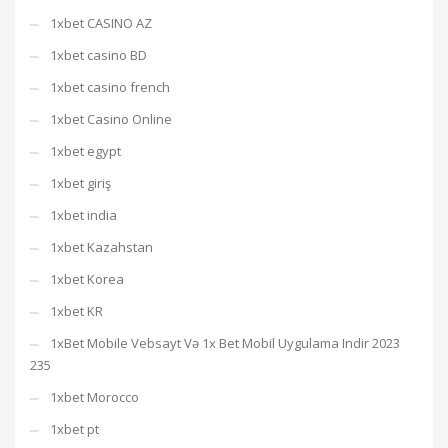
1xbet CASINO AZ
1xbet casino BD
1xbet casino french
1xbet Casino Online
1xbet egypt
1xbet giriş
1xbet india
1xbet Kazahstan
1xbet Korea
1xbet KR
1xBet Mobile Vebsayt Və 1x Bet Mobil Uygulama Indir 2023
235
1xbet Morocco
1xbet pt