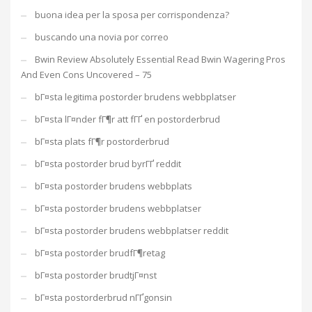
buona idea per la sposa per corrispondenza?
buscando una novia por correo
Bwin Review Absolutely Essential Read Bwin Wagering Pros
And Even Cons Uncovered – 75
bГ¤sta legitima postorder brudens webbplatser
bГ¤sta lГ¤nder fГ¶r att fГҐ en postorderbrud
bГ¤sta plats fГ¶r postorderbrud
bГ¤sta postorder brud byrГҐ reddit
bГ¤sta postorder brudens webbplats
bГ¤sta postorder brudens webbplatser
bГ¤sta postorder brudens webbplatser reddit
bГ¤sta postorder brudfГ¶retag
bГ¤sta postorder brudtjГ¤nst
bГ¤sta postorderbrud nГҐgonsin