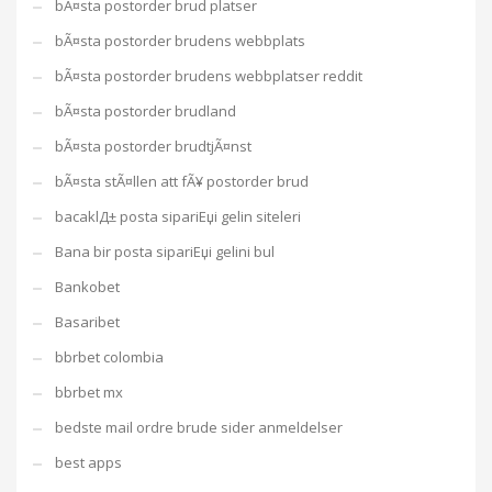
bÃ¤sta postorder brud platser
bÃ¤sta postorder brudens webbplats
bÃ¤sta postorder brudens webbplatser reddit
bÃ¤sta postorder brudland
bÃ¤sta postorder brudtjÃ¤nst
bÃ¤sta stÃ¤llen att fÃ¥ postorder brud
bacaklД± posta sipariЕџi gelin siteleri
Bana bir posta sipariЕџi gelini bul
Bankobet
Basaribet
bbrbet colombia
bbrbet mx
bedste mail ordre brude sider anmeldelser
best apps