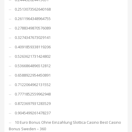
0.2513073562640168
0.2611964348964755
0.2788349870576089
0.3274347673029141
0.4091859338119206
0.5263621731424802
0.5366864896512812
0.6588922954450891
0.7122064962131552
0.7771852559962948
0.8723697931283529
0.9045499261478237
10 Euro Bonus Ohne Einzahlung Slottica Casino Best Casino
Bonus Sweden – 360