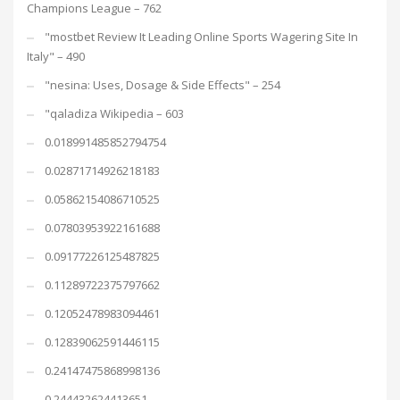
Champions League – 762
"mostbet Review It Leading Online Sports Wagering Site In
Italy" – 490
"nesina: Uses, Dosage & Side Effects" – 254
"qaladiza Wikipedia – 603
0.018991485852794754
0.02871714926218183
0.05862154086710525
0.07803953922161688
0.09177226125487825
0.11289722375797662
0.12052478983094461
0.12839062591446115
0.24147475868998136
0.244432624413651