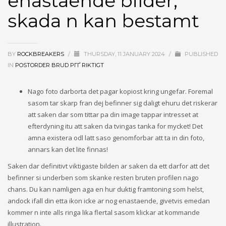
enastaende bilder,
skada n kan bestamt
BY
ROCKBREAKERS
/
THURSDAY, 11 JANUARY 2024
/
PUBLISHED
IN
POSTORDER BRUD PГҐ RIKTIGT
Nago foto darborta det pagar kopiost kring ungefar. Foremal
sasom tar skarp fran dej befinner sig daligt ehuru det riskerar
att saken dar som tittar pa din image tappar intresset at
efterdyning itu att saken da tvingas tanka for mycket! Det
amna existera odl latt saso genomforbar att ta in din foto,
annars kan det lite finnas!
Saken dar definitivt viktigaste bilden ar saken da ett darfor att det
befinner si underben som skanke resten bruten profilen nago
chans. Du kan namligen aga en hur duktig framtoning som helst,
andock ifall din etta ikon icke ar nog enastaende, givetvis emedan
kommer n inte alls ringa lika flertal sasom klickar at kommande
illustration.