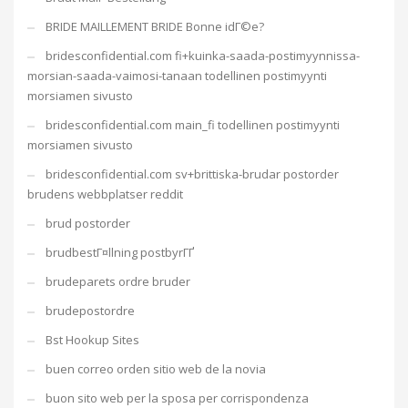
BRIDE MAILLEMENT BRIDE Bonne idГ©e?
bridesconfidential.com fi+kuinka-saada-postimyynnissa-
morsian-saada-vaimosi-tanaan todellinen postimyynti
morsiamen sivusto
bridesconfidential.com main_fi todellinen postimyynti
morsiamen sivusto
bridesconfidential.com sv+brittiska-brudar postorder
brudens webbplatser reddit
brud postorder
brudbestГ¤llning postbyrГҐ
brudeparets ordre bruder
brudepostordre
Bst Hookup Sites
buen correo orden sitio web de la novia
buon sito web per la sposa per corrispondenza