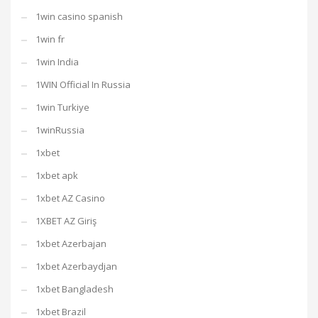
1win casino spanish
1win fr
1win India
1WIN Official In Russia
1win Turkiye
1winRussia
1xbet
1xbet apk
1xbet AZ Casino
1XBET AZ Giriş
1xbet Azerbajan
1xbet Azerbaydjan
1xbet Bangladesh
1xbet Brazil