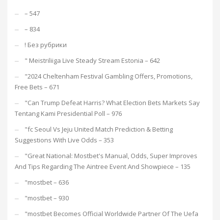
– 547
– 834
! Без рубрики
"️ Meistriliiga Live Steady Stream Estonia – 642
"2024 Cheltenham Festival Gambling Offers, Promotions,
Free Bets – 671
"Can Trump Defeat Harris? What Election Bets Markets Say
Tentang Kami Presidential Poll – 976
"fc Seoul Vs Jeju United Match Prediction & Betting
Suggestions With Live Odds – 353
"Great National: Mostbet's Manual, Odds, Super Improves
And Tips Regarding The Aintree Event And Showpiece – 135
"mostbet – 636
"mostbet – 930
"mostbet Becomes Official Worldwide Partner Of The Uefa