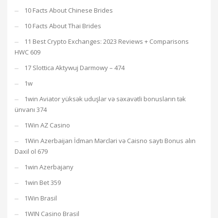
10 Facts About Chinese Brides
10 Facts About Thai Brides
11 Best Crypto Exchanges: 2023 Reviews + Comparisons
HWC 609
17 Slottica Aktywuj Darmowy – 474
1w
1win Aviator yüksək uduşlar və səxavətli bonusların tək
ünvanı 374
1Win AZ Casino
1Win Azerbaijan İdman Mərcləri və Caisno saytı Bonus alın
Daxil ol 679
1win Azerbajany
1win Bet 359
1Win Brasil
1WIN Casino Brasil