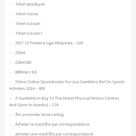
1xbet qeydiyyat
1xbet russia
1xbet russian
1xbet russian1
2021 22 Primeira Liga Wikipedia – 528
22bet
22Bet BD
888starz bd
9 Best Online Sportsbooks For Usa Gamblers Bet On Sports
Activities 2024 – 403
A Guideline In Buy To The Finest Physical Fitness Centres
And Gyms In Istanbul – 274
Ã¤r postorder brud verklig
Acheter la mariГ©e par correspondance
acheter une mariГ©e par correspondance