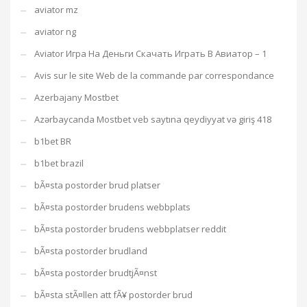
aviator mz
aviator ng
Aviator Игра На Деньги Скачать Играть В Авиатор – 1
Avis sur le site Web de la commande par correspondance
Azerbajany Mostbet
Azərbaycanda Mostbet veb saytına qeydiyyat və giriş 418
b1bet BR
b1bet brazil
bÃ¤sta postorder brud platser
bÃ¤sta postorder brudens webbplats
bÃ¤sta postorder brudens webbplatser reddit
bÃ¤sta postorder brudland
bÃ¤sta postorder brudtjÃ¤nst
bÃ¤sta stÃ¤llen att fÃ¥ postorder brud