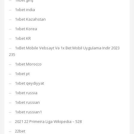
1xbet giriş
1xbet india
1xbet Kazahstan
1xbet Korea
1xbet KR
1xBet Mobile Vebsayt Və 1x Bet Mobil Uygulama Indir 2023
235
1xbet Morocco
1xbet pt
1xbet qeydiyyat
1xbet russia
1xbet russian
1xbet russian1
2021 22 Primeira Liga Wikipedia – 528
22bet