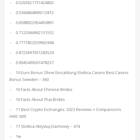
0.5263621731424802
0.5366864896512812
0.6588922954450891
0.7122064962131552
0.7771852559962948
0.8723697931283529
0.9045499261478237
10 Euro Bonus Ohne Einzahlung Slottica Casino Best Casino
Bonus Sweden – 360
10 Facts About Chinese Brides
10 Facts About Thai Brides
11 Best Crypto Exchanges: 2023 Reviews + Comparisons
HWC 609
17 Slottica Aktywuj Darmowy – 474
1w