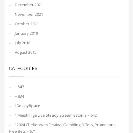
December 2021
November 2021
October 2021
January 2019
July 2018
August 2015
CATEGORIES
– 547
– 834
! Без рубрики
"️ Meistriliiga Live Steady Stream Estonia – 642
"2024 Cheltenham Festival Gambling Offers, Promotions,
Free Bets – 671