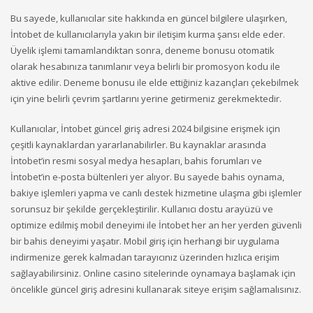
Bu sayede, kullanıcılar site hakkında en güncel bilgilere ulaşırken,
İntobet de kullanıcılarıyla yakın bir iletişim kurma şansı elde eder.
Üyelik işlemi tamamlandıktan sonra, deneme bonusu otomatik
olarak hesabınıza tanımlanır veya belirli bir promosyon kodu ile
aktive edilir. Deneme bonusu ile elde ettiğiniz kazançları çekebilmek
için yine belirli çevrim şartlarını yerine getirmeniz gerekmektedir.
Kullanıcılar, İntobet güncel giriş adresi 2024 bilgisine erişmek için
çeşitli kaynaklardan yararlanabilirler. Bu kaynaklar arasında
İntobet’in resmi sosyal medya hesapları, bahis forumları ve
İntobet’in e-posta bültenleri yer alıyor. Bu sayede bahis oynama,
bakiye işlemleri yapma ve canlı destek hizmetine ulaşma gibi işlemler
sorunsuz bir şekilde gerçekleştirilir. Kullanıcı dostu arayüzü ve
optimize edilmiş mobil deneyimi ile İntobet her an her yerden güvenli
bir bahis deneyimi yaşatır. Mobil giriş için herhangi bir uygulama
indirmenize gerek kalmadan tarayıcınız üzerinden hızlıca erişim
sağlayabilirsiniz. Online casino sitelerinde oynamaya başlamak için
öncelikle güncel giriş adresini kullanarak siteye erişim sağlamalısınız.