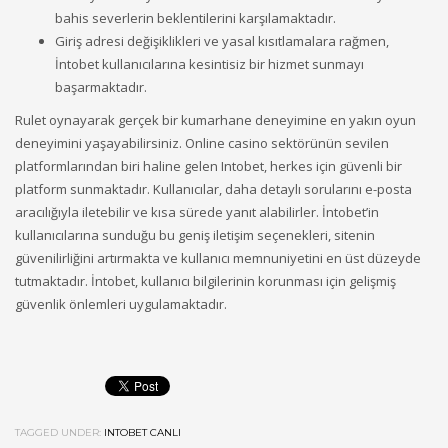
bahis severlerin beklentilerini karşılamaktadır.
Giriş adresi değişiklikleri ve yasal kısıtlamalara rağmen,
İntobet kullanıcılarına kesintisiz bir hizmet sunmayı
başarmaktadır.
Rulet oynayarak gerçek bir kumarhane deneyimine en yakın oyun
deneyimini yaşayabilirsiniz. Online casino sektörünün sevilen
platformlarından biri haline gelen Intobet, herkes için güvenli bir
platform sunmaktadır. Kullanıcılar, daha detaylı sorularını e-posta
aracılığıyla iletebilir ve kısa sürede yanıt alabilirler. İntobet’in
kullanıcılarına sunduğu bu geniş iletişim seçenekleri, sitenin
güvenilirliğini artırmakta ve kullanıcı memnuniyetini en üst düzeyde
tutmaktadır. İntobet, kullanıcı bilgilerinin korunması için gelişmiş
güvenlik önlemleri uygulamaktadır.
TAGGED UNDER:
INTOBET CANLI