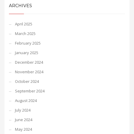
ARCHIVES
April 2025
March 2025
February 2025
January 2025
December 2024
November 2024
October 2024
September 2024
August 2024
July 2024
June 2024
May 2024