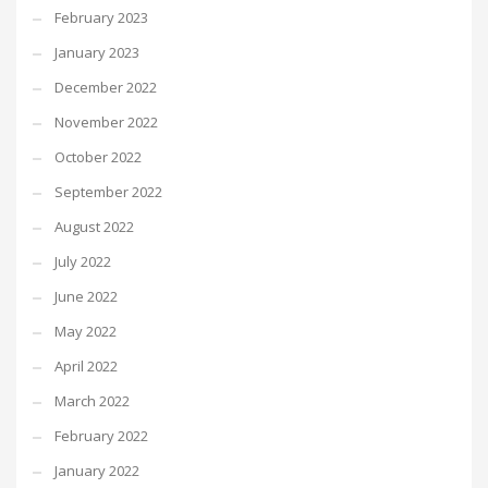
February 2023
January 2023
December 2022
November 2022
October 2022
September 2022
August 2022
July 2022
June 2022
May 2022
April 2022
March 2022
February 2022
January 2022