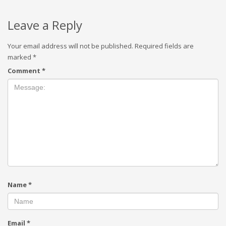
Leave a Reply
Your email address will not be published.
Required fields are
marked
*
Comment
*
Name
*
Email
*