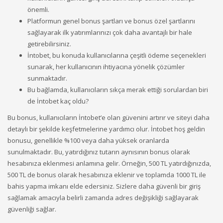
önemli.
Platformun genel bonus şartları ve bonus özel şartlarını
sağlayarak ilk yatırımlarınızı çok daha avantajlı bir hale
getirebilirsiniz.
İntobet, bu konuda kullanıcılarına çeşitli ödeme seçenekleri
sunarak, her kullanıcının ihtiyacına yönelik çözümler
sunmaktadır.
Bu bağlamda, kullanıcıların sıkça merak ettiği sorulardan biri
de İntobet kaç oldu?
Bu bonus, kullanıcıların İntobet’e olan güvenini artırır ve siteyi daha
detaylı bir şekilde keşfetmelerine yardımcı olur. İntobet hoş geldin
bonusu, genellikle %100 veya daha yüksek oranlarda
sunulmaktadır. Bu, yatırdığınız tutarın aynısının bonus olarak
hesabınıza eklenmesi anlamına gelir. Örneğin, 500 TL yatırdığınızda,
500 TL de bonus olarak hesabınıza eklenir ve toplamda 1000 TL ile
bahis yapma imkanı elde edersiniz. Sizlere daha güvenli bir giriş
sağlamak amacıyla belirli zamanda adres değişikliği sağlayarak
güvenliği sağlar.