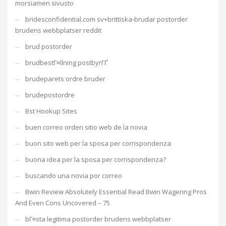
morsiamen sivusto
bridesconfidential.com sv+brittiska-brudar postorder
brudens webbplatser reddit
brud postorder
brudbestГ¤llning postbyrГҐ
brudeparets ordre bruder
brudepostordre
Bst Hookup Sites
buen correo orden sitio web de la novia
buon sito web per la sposa per corrispondenza
buona idea per la sposa per corrispondenza?
buscando una novia por correo
Bwin Review Absolutely Essential Read Bwin Wagering Pros
And Even Cons Uncovered – 75
bГ¤sta legitima postorder brudens webbplatser