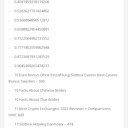
0.4091859338119206
0.5263621731424802
0.5366864896512812
0.6588922954450891
0.7122064962131552
0.7771852559962948
0.8723697931283529
0.9045499261478237
10 Euro Bonus Ohne Einzahlung Slottica Casino Best Casino
Bonus Sweden – 360
10 Facts About Chinese Brides
10 Facts About Thai Brides
11 Best Crypto Exchanges: 2023 Reviews + Comparisons
HWC 609
17 Slottica Aktywuj Darmowy – 474