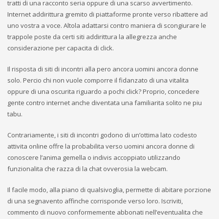
tratti di una racconto seria oppure di una scarso avvertimento.
Internet addirittura gremito di piattaforme pronte verso ribattere ad
uno vostra a voce. Altola adattarsi contro maniera di scongiurare le
trappole poste da certi siti addirittura la allegrezza anche
considerazione per capacita di click.
Il risposta di siti di incontri alla pero ancora uomini ancora donne
solo. Percio chi non vuole comporre il fidanzato di una vitalita
oppure di una oscurita riguardo a pochi click? Proprio, concedere
gente contro internet anche diventata una familiarita solito ne piu
tabu.
Contrariamente, i siti di incontri godono di un’ottima lato codesto
attivita online offre la probabilita verso uomini ancora donne di
conoscere l’anima gemella o indivis accoppiato utilizzando
funzionalita che razza di la chat ovverosia la webcam.
Il facile modo, alla piano di qualsivoglia, permette di abitare porzione
di una segnavento affinche corrisponde verso loro. Iscriviti,
commento di nuovo conformemente abbonati nell’eventualita che