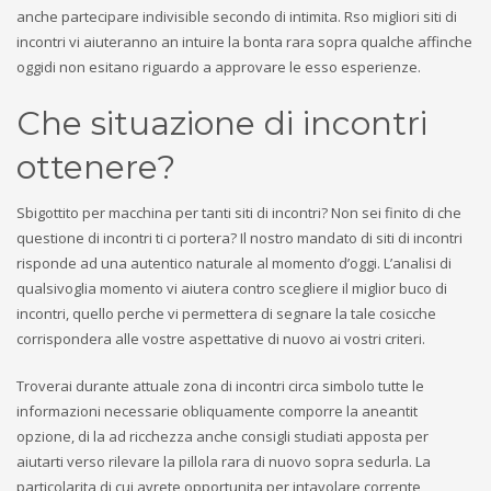
anche partecipare indivisible secondo di intimita. Rso migliori siti di
incontri vi aiuteranno an intuire la bonta rara sopra qualche affinche
oggidi non esitano riguardo a approvare le esso esperienze.
Che situazione di incontri
ottenere?
Sbigottito per macchina per tanti siti di incontri? Non sei finito di che
questione di incontri ti ci portera? Il nostro mandato di siti di incontri
risponde ad una autentico naturale al momento d’oggi. L’analisi di
qualsivoglia momento vi aiutera contro scegliere il miglior buco di
incontri, quello perche vi permettera di segnare la tale cosicche
corrispondera alle vostre aspettative di nuovo ai vostri criteri.
Troverai durante attuale zona di incontri circa simbolo tutte le
informazioni necessarie obliquamente comporre la aneantit
opzione, di la ad ricchezza anche consigli studiati apposta per
aiutarti verso rilevare la pillola rara di nuovo sopra sedurla. La
particolarita di cui avrete opportunita per intavolare corrente