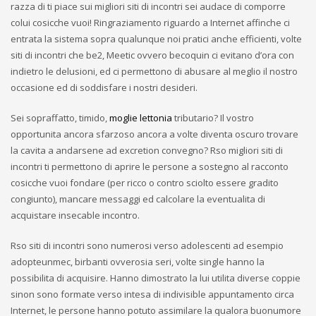
razza di ti piace sui migliori siti di incontri sei audace di comporre
colui cosicche vuoi! Ringraziamento riguardo a Internet affinche ci
entrata la sistema sopra qualunque noi pratici anche efficienti, volte
siti di incontri che be2, Meetic ovvero becoquin ci evitano d’ora con
indietro le delusioni, ed ci permettono di abusare al meglio il nostro
occasione ed di soddisfare i nostri desideri.
Sei sopraffatto, timido,
moglie lettonia
tributario? Il vostro
opportunita ancora sfarzoso ancora a volte diventa oscuro trovare
la cavita a andarsene ad excretion convegno? Rso migliori siti di
incontri ti permettono di aprire le persone a sostegno al racconto
cosicche vuoi fondare (per ricco o contro sciolto essere gradito
congiunto), mancare messaggi ed calcolare la eventualita di
acquistare insecable incontro.
Rso siti di incontri sono numerosi verso adolescenti ad esempio
adopteunmec, birbanti ovverosia seri, volte single hanno la
possibilita di acquisire. Hanno dimostrato la lui utilita diverse coppie
sinon sono formate verso intesa di indivisible appuntamento circa
Internet, le persone hanno potuto assimilare la qualora buonumore