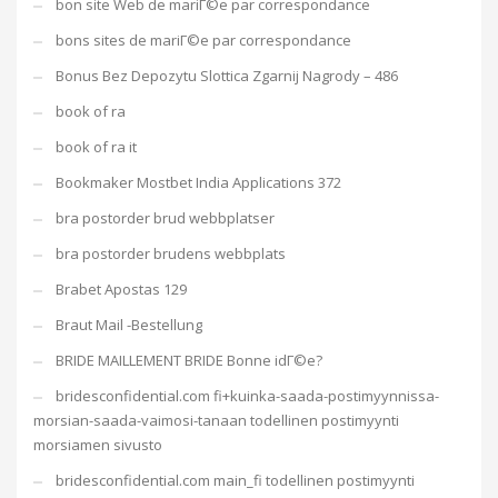
bon site Web de mariГ©e par correspondance
bons sites de mariГ©e par correspondance
Bonus Bez Depozytu Slottica Zgarnij Nagrody – 486
book of ra
book of ra it
Bookmaker Mostbet India Applications 372
bra postorder brud webbplatser
bra postorder brudens webbplats
Brabet Apostas 129
Braut Mail -Bestellung
BRIDE MAILLEMENT BRIDE Bonne idГ©e?
bridesconfidential.com fi+kuinka-saada-postimyynnissa-
morsian-saada-vaimosi-tanaan todellinen postimyynti
morsiamen sivusto
bridesconfidential.com main_fi todellinen postimyynti