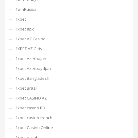
1winRussia
1xbet
1xbet apk
1xbet AZ Casino
1XBET AZ Giriş
1xbet Azerbajan
1xbet Azerbaydjan
1xbet Bangladesh
1xbet Brazil
1xbet CASINO AZ
1xbet casino BD
1xbet casino french
1xbet Casino Online
1xbet egypt