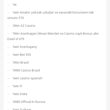
1w
1win Aviator yüksək uduşlar və səxavətli bonusların tək
ünvanı 374
1Win AZ Casino
1Win Azerbaijan İdman Mərcləri və Caisno saytı Bonus alın
Daxil ol 679
1win Azerbajany
1win Bet 359
1Win Brasil
1WIN Casino Brasil
1win casino spanish
1win fr
1win India
1WIN Official In Russia
1win Turkiye