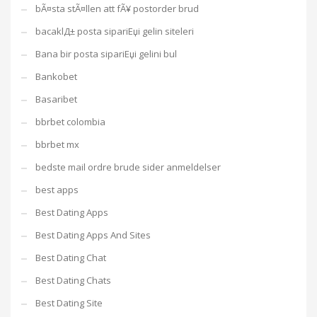
bÃ¤sta stÃ¤llen att fÃ¥ postorder brud
bacaklД± posta sipariЕџi gelin siteleri
Bana bir posta sipariЕџi gelini bul
Bankobet
Basaribet
bbrbet colombia
bbrbet mx
bedste mail ordre brude sider anmeldelser
best apps
Best Dating Apps
Best Dating Apps And Sites
Best Dating Chat
Best Dating Chats
Best Dating Site