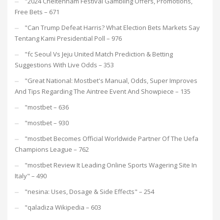
"2024 Cheltenham Festival Gambling Offers, Promotions,
Free Bets – 671
"Can Trump Defeat Harris? What Election Bets Markets Say
Tentang Kami Presidential Poll – 976
"fc Seoul Vs Jeju United Match Prediction & Betting
Suggestions With Live Odds – 353
"Great National: Mostbet's Manual, Odds, Super Improves
And Tips Regarding The Aintree Event And Showpiece – 135
"mostbet – 636
"mostbet – 930
"mostbet Becomes Official Worldwide Partner Of The Uefa
Champions League – 762
"mostbet Review It Leading Online Sports Wagering Site In
Italy" – 490
"nesina: Uses, Dosage & Side Effects" – 254
"qaladiza Wikipedia – 603