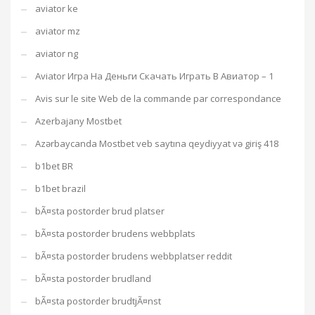
aviator ke
aviator mz
aviator ng
Aviator Игра На Деньги Скачать Играть В Авиатор – 1
Avis sur le site Web de la commande par correspondance
Azerbajany Mostbet
Azərbaycanda Mostbet veb saytına qeydiyyat və giriş 418
b1bet BR
b1bet brazil
bÃ¤sta postorder brud platser
bÃ¤sta postorder brudens webbplats
bÃ¤sta postorder brudens webbplatser reddit
bÃ¤sta postorder brudland
bÃ¤sta postorder brudtjÃ¤nst