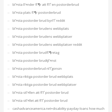
bГ¤sta lГ¤nder fГ¶r att fГҐ en postorderbrud
bГ¤sta plats fГ¶r postorderbrud
bГ¤sta postorder brud byrГҐ reddit
bГ¤sta postorder brudens webbplats
bГ¤sta postorder brudens webbplatser
bГ¤sta postorder brudens webbplatser reddit
bГ¤sta postorder brudfГ¶retag
bГ¤sta postorder brudtjГ¤nst
bГ¤sta postorderbrud nГҐgonsin
bГ¤sta riktiga postorder brud webbplats
bГ¤sta riktiga postorder brud webbplatser
bГ¤sta stГ¤llen att fГҐ postorder brud
bГ¤sta stГ¤llet att fГҐ postorder brud
cashadvanceamerica.net+disability-payday-loans how much