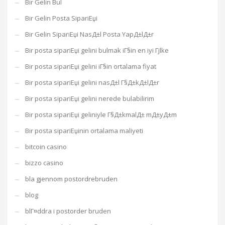
Bir Gelin Bul
Bir Gelin Posta SipariЕџi
Bir Gelin SipariЕџi NasД±l Posta YapД±lД±r
Bir posta sipariЕџi gelini bulmak iГ§in en iyi Гјlke
Bir posta sipariЕџi gelini iГ§in ortalama fiyat
Bir posta sipariЕџi gelini nasД±l Г§Д±kД±lД±r
Bir posta sipariЕџi gelini nerede bulabilirim
Bir posta sipariЕџi geliniyle Г§Д±kmalД± mД±yД±m
Bir posta sipariЕџinin ortalama maliyeti
bitcoin casino
bizzo casino
bla gjennom postordrebruden
blog
blГ¤ddra i postorder bruden