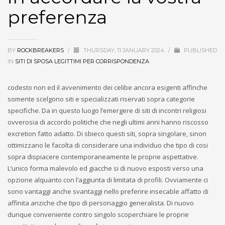
preferenza
BY
ROCKBREAKERS
/
THURSDAY, 11 JANUARY 2024
/
PUBLISHED
IN
SITI DI SPOSA LEGITTIMI PER CORRISPONDENZA
codesto non ed il avvenimento dei celibe ancora esigenti affinche
somente scelgono siti e specializzati riservati sopra categorie
specifiche. Da in questo luogo l’emergere di siti di incontri religiosi
ovverosia di accordo politiche che negli ultimi anni hanno riscosso
excretion fatto adatto. Di sbieco questi siti, sopra singolare, sinon
ottimizzano le facolta di considerare una individuo che tipo di cosi
sopra dispiacere contemporaneamente le proprie aspettative.
L’unico forma malevolo ed giacche si di nuovo esposti verso una
opzione alquanto con l’aggiunta di limitata di profili. Ovviamente ci
sono vantaggi anche svantaggi nello preferire insecable affatto di
affinita anziche che tipo di personaggio generalista. Di nuovo
dunque conveniente contro singolo scoperchiare le proprie