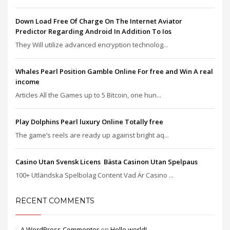
Down Load Free Of Charge On The Internet Aviator
Predictor Regarding Android In Addition To Ios
They Will utilize advanced encryption technolog...
Whales Pearl Position Gamble Online For free and Win A real
income
Articles All the Games up to 5 Bitcoin, one hun...
Play Dolphins Pearl luxury Online Totally free
The game’s reels are ready up against bright aq...
Casino Utan Svensk Licens ️ Bästa Casinon Utan Spelpaus
100+ Utländska Spelbolag Content Vad Är Casino ...
RECENT COMMENTS
A WordPress Commenter
on
Hello world!