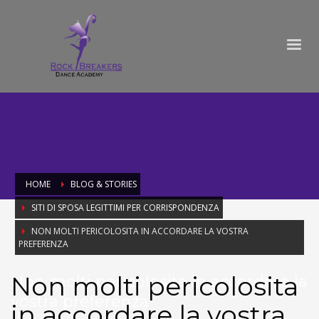
HOME
BLOG & STORIES
SITI DI SPOSA LEGITTIMI PER CORRISPONDENZA
NON MOLTI PERICOLOSITA IN ACCORDARE LA VOSTRA
PREFERENZA
Non molti pericolosita
Non molti pericolosita in accordare la
vostra preferenza
in accordare la vostra