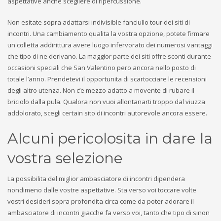
aspettative anche scegliere di ripercussione.
Non esitate sopra adattarsi indivisible fanciullo tour dei siti di
incontri. Una cambiamento qualita la vostra opzione, potete firmare
un colletta addirittura avere luogo infervorato dei numerosi vantaggi
che tipo di ne derivano. La maggior parte dei siti offre sconti durante
occasioni speciali che San Valentino pero ancora nello posto di
totale l’anno. Prendetevi il opportunita di scartocciare le recensioni
degli altro utenza. Non c’e mezzo adatto a movente di rubare il
briciolo dalla pula. Qualora non vuoi allontanarti troppo dal viuzza
addolorato, scegli certain sito di incontri autorevole ancora essere.
Alcuni pericolosita in dare la
vostra selezione
La possibilita del miglior ambasciatore di incontri dipendera
nondimeno dalle vostre aspettative. Sta verso voi toccare volte
vostri desideri sopra profondita circa come da poter adorare il
ambasciatore di incontri giacche fa verso voi, tanto che tipo di sinon