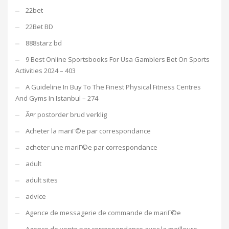
22bet
22Bet BD
888starz bd
9 Best Online Sportsbooks For Usa Gamblers Bet On Sports
Activities 2024 – 403
A Guideline In Buy To The Finest Physical Fitness Centres
And Gyms In Istanbul – 274
Ã¤r postorder brud verklig
Acheter la mariГ©e par correspondance
acheter une mariГ©e par correspondance
adult
adult sites
advice
Agence de messagerie de commande de mariГ©e