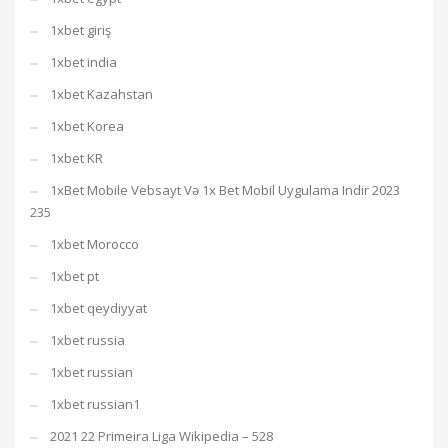
1xbet giriş
1xbet india
1xbet Kazahstan
1xbet Korea
1xbet KR
1xBet Mobile Vebsayt Və 1x Bet Mobil Uygulama Indir 2023
235
1xbet Morocco
1xbet pt
1xbet qeydiyyat
1xbet russia
1xbet russian
1xbet russian1
2021 22 Primeira Liga Wikipedia – 528