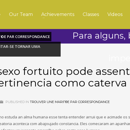
e
Our Team
Achievements
Classes
Videos
Para alguns, 
Г©E PAR CORRESPONDANCE
ENTAR-SE TORNAR UMA
impe
sexo fortuito pode assent
ertinencia como caterva
PUBLISHED IN
TROUVER UNE MARIГ©E PAR CORRESPONDANCE
ho estuda an alma humana esse tenta entender arruii que e acimade os 
eatoria aconteca com abajoujado constancia. Eles comecaram an apanha