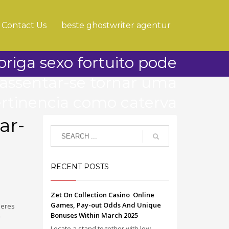
Contact Us
beste ghostwriter agentur
briga sexo fortuito pode
assentar-se tornar uma
rtinencia como caterva
ar-
RECENT POSTS
Zet On Collection Casino ️ Online
Games, Pay-out Odds And Unique
seres
Bonuses Within March 2025
r
Locate a stand together with low