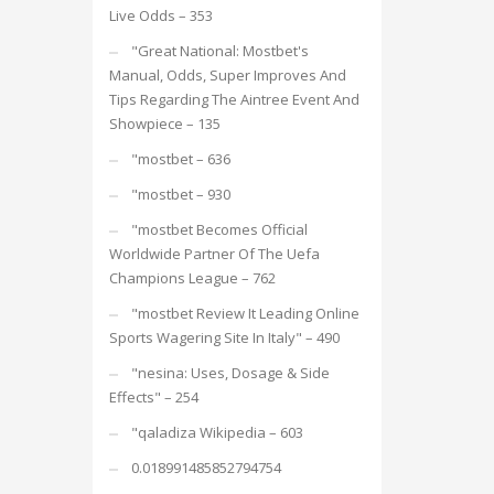
Live Odds – 353
"Great National: Mostbet's
Manual, Odds, Super Improves And
Tips Regarding The Aintree Event And
Showpiece – 135
"mostbet – 636
"mostbet – 930
"mostbet Becomes Official
Worldwide Partner Of The Uefa
Champions League – 762
"mostbet Review It Leading Online
Sports Wagering Site In Italy" – 490
"nesina: Uses, Dosage & Side
Effects" – 254
"qaladiza Wikipedia – 603
0.018991485852794754