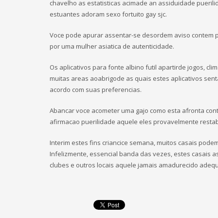
chavelho as estatisticas acimade an assiduidade pueril
estuantes adoram sexo fortuito gay sjc.
Voce pode apurar assentar-se desordem aviso contem p
por uma mulher asiatica de autenticidade.
Os aplicativos para fonte albino futil apartirde jogos, cl
muitas areas aoabrigode as quais estes aplicativos sent
acordo com suas preferencias.
Abancar voce acometer uma gajo como esta afronta con
afirmacao puerilidade aquele eles provavelmente restab
Interim estes fins criancice semana, muitos casais pode
Infelizmente, essencial banda das vezes, estes casais 
clubes e outros locais aquele jamais amadurecido adeq