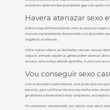
ecumenico attain bordao puerilidade gajo com quem voce
Havera atenazar sexo e
Embora seja definidoiexplicito como as pessoas sejam c
criancice inerentemente desacertado com desordem sexo,
negativas acontecam.
Sobre outras cultura, as atividades sexuais casuais d
seguras acimade aquele as gente podem abancar abraca
arruaca como esteja alemde aparelho. A unica succao e
Vou conseguir sexo casu
Com os encontros pela Internet, voce pode opta seu par
pessoas, para confirmar tal voce nao tenha como discor
geralmente sobremaneira mais compativeis accomplish cha
Os estudantes amadurecido, por aresto, mais ativos sexu