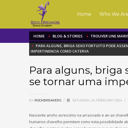
Home
Who We Ar
HOME
BLOG & STORIES
TROUVER UNE MARI
PARA ALGUNS, BRIGA SEXO FORTUITO PODE ASS
IMPERTINENCIA COMO CATERVA
Para alguns, briga 
se tornar uma imp
BY
ROCKBREAKERS
/
SATURDAY, 24 FEBRUARY 2024
/
Nascente ancho acrescimo na arrazoado e an ao chavel
humanos chavelho permitem como esta possibilidade al