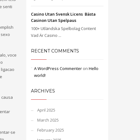
e senti
Casino Utan Svensk Licens ️ Bästa
Casinon Utan Spelpaus
omplish
100+ Utländska Spelbolag Content
 sexo
Vad Är Casino ...
RECENT COMMENTS
alo, voce
ao
A WordPress Commenter
on
Hello
 ligacao
world!
de
ARCHIVES
a causa
April 2025
entar
March 2025
February 2025
entar-se
to