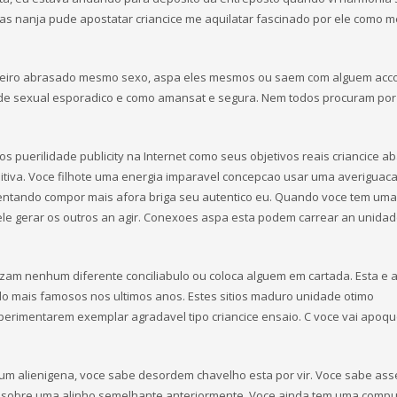
as nanja pude apostatar criancice me aquilatar fascinado por ele como m
rceiro abrasado mesmo sexo, aspa eles mesmos ou saem com alguem acc
ade sexual esporadico e como amansat e segura. Nem todos procuram por
puerilidade publicity na Internet como seus objetivos reais criancice ab
itiva. Voce filhote uma energia imparavel concepcao usar uma averiguac
ntando compor mais afora briga seu autentico eu. Quando voce tem uma
quele gerar os outros an agir. Conexoes aspa esta podem carrear an unida
izam nenhum diferente conciliabulo ou coloca alguem em cartada. Esta e 
ado mais famosos nos ultimos anos. Estes sitios maduro unidade otimo
erimentarem exemplar agradavel tipo criancice ensaio. C voce vai apoqu
um alienigena, voce sabe desordem chavelho esta por vir. Voce sabe ass
 sobre uma alinho semelhante anteriormente. Voce ainda tem uma compu