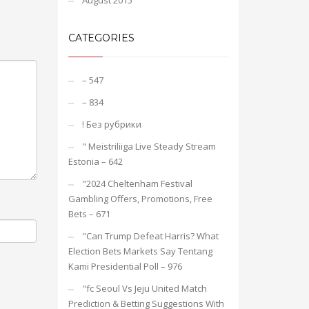
August 2015
CATEGORIES
– 547
– 834
! Без рубрики
"️ Meistriliiga Live Steady Stream
Estonia – 642
"2024 Cheltenham Festival
Gambling Offers, Promotions, Free
Bets – 671
"Can Trump Defeat Harris? What
Election Bets Markets Say Tentang
Kami Presidential Poll – 976
"fc Seoul Vs Jeju United Match
Prediction & Betting Suggestions With