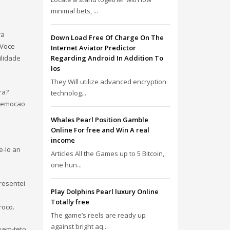
minimal bets, ...
ra
Down Load Free Of Charge On The
 Voce
Internet Aviator Predictor
ilidade
Regarding Android In Addition To
Ios
They Will utilize advanced encryption
ra?
technolog...
n emocao
Whales Pearl Position Gamble
Online For free and Win A real
income
e-lo an
Articles All the Games up to 5 Bitcoin,
one hun...
resentei
Play Dolphins Pearl luxury Online
Totally free
roco.
The game’s reels are ready up
against bright aq...
sem-teto