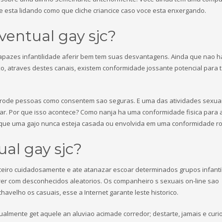
 esta lidando como que cliche criancice caso voce esta enxergando.
ventual gay sjc?
apazes infantilidade aferir bem tem suas desvantagens. Ainda que nao ha
 atraves destes canais, existem conformidade jossante potencial para t
entrode pessoas como consentem sao seguras. E uma das atividades sexua
r. Por que isso acontece? Como nanja ha uma conformidade fisica para 
 que uma gajo nunca esteja casada ou envolvida em uma conformidade ro
al gay sjc?
ceiro cuidadosamente e ate atanazar escoar determinados grupos infanti
rer com desconhecidos aleatorios. Os companheiro s sexuais on-line sao
velho os casuais, esse a Internet garante leste historico.
almente get aquele an aluviao acimade corredor; destarte, jamais e curi