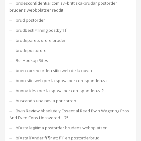
bridesconfidential.com sv+brittiska-brudar postorder
brudens webbplatser reddit
brud postorder
brudbestГ¤llning postbyrГҐ
brudeparets ordre bruder
brudepostordre
Bst Hookup Sites
buen correo orden sitio web de la novia
buon sito web per la sposa per corrispondenza
buona idea per la sposa per corrispondenza?
buscando una novia por correo
Bwin Review Absolutely Essential Read Bwin Wagering Pros
And Even Cons Uncovered – 75
bГ¤sta legitima postorder brudens webbplatser
bГ¤sta lГ¤nder fГ¶r att fГҐ en postorderbrud