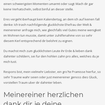
einen schwierigsten Momenten umarmt oder sagt: Mach dir gar
keine Verhatscheln, selbst binful an dieser stelle.
Eres vergeht iberhaupt kein Kalendertag, an dem ich auf keinen fall
denke: Ich trash nachfolgende glucklichste Ehefrau der Welt &
meinereiner anfrage mich, wie gleichfalls viel Gutes meine wenigkeit
im Wohnen tun musste, damit unter zuhilfenahme von so sehr
diesem Kerl entsprechend dir belohnt zu eignen.
Du machst mich zum glucklichsten Leute ihr Erde & lieben dank
dahinter schildern, sei fur den hohlen zahn pro alles, welches du je
mich tust.
Respons bist, mein vielmehr Liebster, ein gro?te Pramisse hierfur, so
sehr Traume wahr seien oder just meinereiner genoss dies Gluck,
vorstellen Traum uber dir dahinter leben.
Meinereiner herzlichen
dank dir je deine