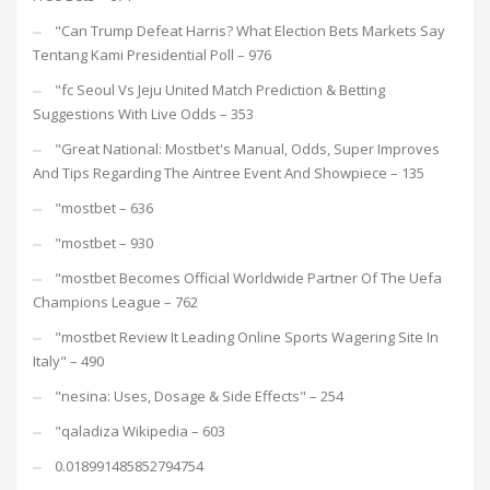
"Can Trump Defeat Harris? What Election Bets Markets Say
Tentang Kami Presidential Poll – 976
"fc Seoul Vs Jeju United Match Prediction & Betting
Suggestions With Live Odds – 353
"Great National: Mostbet's Manual, Odds, Super Improves
And Tips Regarding The Aintree Event And Showpiece – 135
"mostbet – 636
"mostbet – 930
"mostbet Becomes Official Worldwide Partner Of The Uefa
Champions League – 762
"mostbet Review It Leading Online Sports Wagering Site In
Italy" – 490
"nesina: Uses, Dosage & Side Effects" – 254
"qaladiza Wikipedia – 603
0.018991485852794754