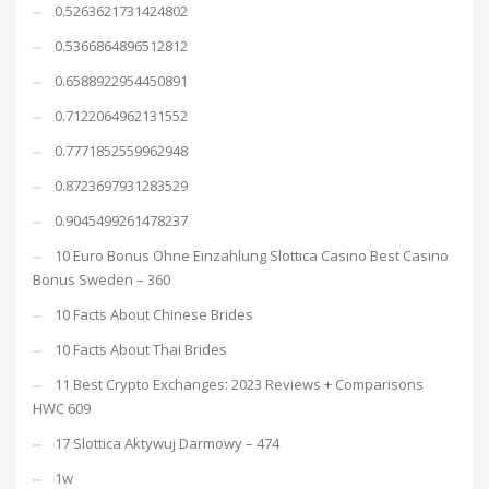
0.5263621731424802
0.5366864896512812
0.6588922954450891
0.7122064962131552
0.7771852559962948
0.8723697931283529
0.9045499261478237
10 Euro Bonus Ohne Einzahlung Slottica Casino Best Casino
Bonus Sweden – 360
10 Facts About Chinese Brides
10 Facts About Thai Brides
11 Best Crypto Exchanges: 2023 Reviews + Comparisons
HWC 609
17 Slottica Aktywuj Darmowy – 474
1w