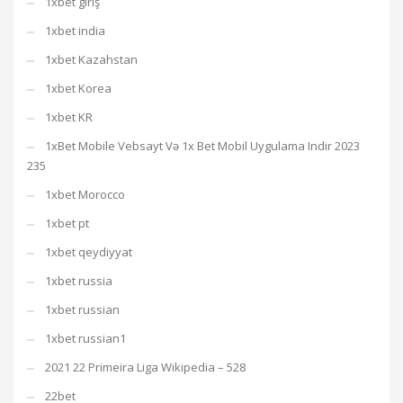
1xbet giriş
1xbet india
1xbet Kazahstan
1xbet Korea
1xbet KR
1xBet Mobile Vebsayt Və 1x Bet Mobil Uygulama Indir 2023
235
1xbet Morocco
1xbet pt
1xbet qeydiyyat
1xbet russia
1xbet russian
1xbet russian1
2021 22 Primeira Liga Wikipedia – 528
22bet