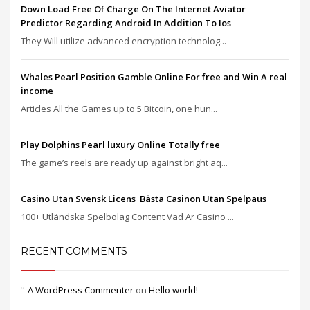
Down Load Free Of Charge On The Internet Aviator
Predictor Regarding Android In Addition To Ios
They Will utilize advanced encryption technolog...
Whales Pearl Position Gamble Online For free and Win A real
income
Articles All the Games up to 5 Bitcoin, one hun...
Play Dolphins Pearl luxury Online Totally free
The game’s reels are ready up against bright aq...
Casino Utan Svensk Licens ️ Bästa Casinon Utan Spelpaus
100+ Utländska Spelbolag Content Vad Är Casino ...
RECENT COMMENTS
A WordPress Commenter
on
Hello world!