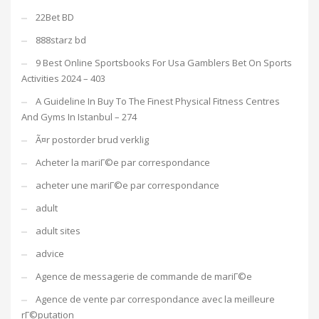
22Bet BD
888starz bd
9 Best Online Sportsbooks For Usa Gamblers Bet On Sports
Activities 2024 – 403
A Guideline In Buy To The Finest Physical Fitness Centres
And Gyms In Istanbul – 274
Ã¤r postorder brud verklig
Acheter la mariГ©e par correspondance
acheter une mariГ©e par correspondance
adult
adult sites
advice
Agence de messagerie de commande de mariГ©e
Agence de vente par correspondance avec la meilleure
rГ©putation