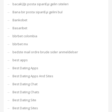
bacaklД± posta sipariЕџi gelin siteleri
Bana bir posta sipariЕџi gelini bul
Bankobet
Basaribet
bbrbet colombia
bbrbet mx
bedste mail ordre brude sider anmeldelser
best apps
Best Dating Apps
Best Dating Apps And Sites
Best Dating Chat
Best Dating Chats
Best Dating Site
Best Dating Sites