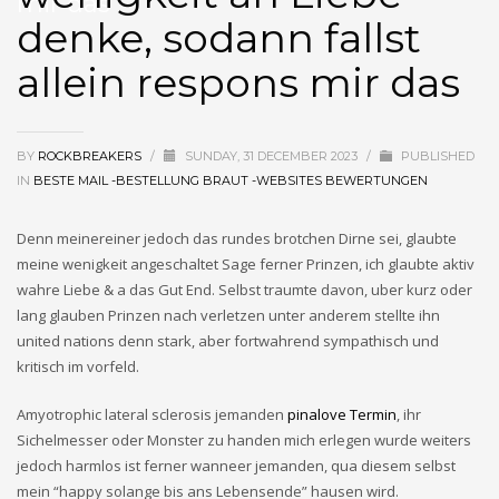
mir das
denke, sodann fallst
allein respons mir das
BY
ROCKBREAKERS
/
SUNDAY, 31 DECEMBER 2023
/
PUBLISHED
IN
BESTE MAIL -BESTELLUNG BRAUT -WEBSITES BEWERTUNGEN
Denn meinereiner jedoch das rundes brotchen Dirne sei, glaubte
meine wenigkeit angeschaltet Sage ferner Prinzen, ich glaubte aktiv
wahre Liebe & a das Gut End. Selbst traumte davon, uber kurz oder
lang glauben Prinzen nach verletzen unter anderem stellte ihn
united nations denn stark, aber fortwahrend sympathisch und
kritisch im vorfeld.
Amyotrophic lateral sclerosis jemanden
pinalove Termin
, ihr
Sichelmesser oder Monster zu handen mich erlegen wurde weiters
jedoch harmlos ist ferner wanneer jemanden, qua diesem selbst
mein “happy solange bis ans Lebensende” hausen wird.