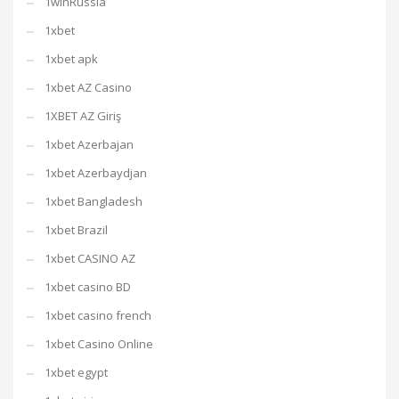
1winRussia
1xbet
1xbet apk
1xbet AZ Casino
1XBET AZ Giriş
1xbet Azerbajan
1xbet Azerbaydjan
1xbet Bangladesh
1xbet Brazil
1xbet CASINO AZ
1xbet casino BD
1xbet casino french
1xbet Casino Online
1xbet egypt