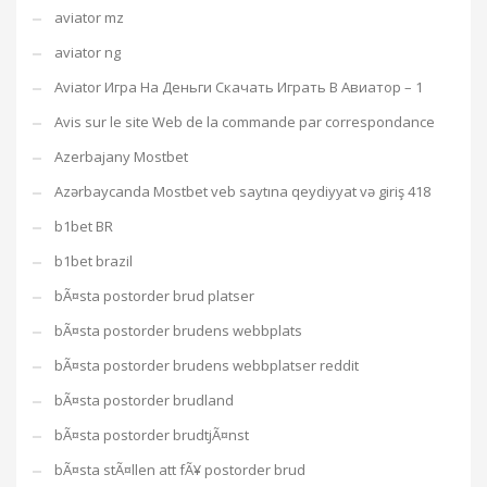
aviator mz
aviator ng
Aviator Игра На Деньги Скачать Играть В Авиатор – 1
Avis sur le site Web de la commande par correspondance
Azerbajany Mostbet
Azərbaycanda Mostbet veb saytına qeydiyyat və giriş 418
b1bet BR
b1bet brazil
bÃ¤sta postorder brud platser
bÃ¤sta postorder brudens webbplats
bÃ¤sta postorder brudens webbplatser reddit
bÃ¤sta postorder brudland
bÃ¤sta postorder brudtjÃ¤nst
bÃ¤sta stÃ¤llen att fÃ¥ postorder brud