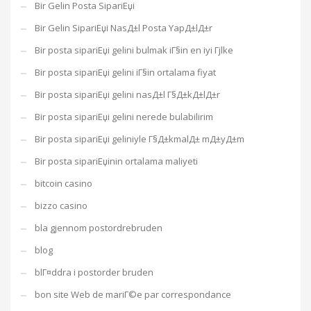
Bir Gelin Posta SipariЕџi
Bir Gelin SipariЕџi NasД±l Posta YapД±lД±r
Bir posta sipariЕџi gelini bulmak iГ§in en iyi Гјlke
Bir posta sipariЕџi gelini iГ§in ortalama fiyat
Bir posta sipariЕџi gelini nasД±l Г§Д±kД±lД±r
Bir posta sipariЕџi gelini nerede bulabilirim
Bir posta sipariЕџi geliniyle Г§Д±kmalД± mД±yД±m
Bir posta sipariЕџinin ortalama maliyeti
bitcoin casino
bizzo casino
bla gjennom postordrebruden
blog
blГ¤ddra i postorder bruden
bon site Web de mariГ©e par correspondance