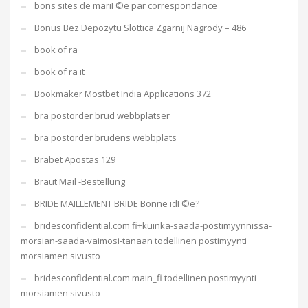
bons sites de mariГ©e par correspondance
Bonus Bez Depozytu Slottica Zgarnij Nagrody – 486
book of ra
book of ra it
Bookmaker Mostbet India Applications 372
bra postorder brud webbplatser
bra postorder brudens webbplats
Brabet Apostas 129
Braut Mail -Bestellung
BRIDE MAILLEMENT BRIDE Bonne idГ©e?
bridesconfidential.com fi+kuinka-saada-postimyynnissa-
morsian-saada-vaimosi-tanaan todellinen postimyynti
morsiamen sivusto
bridesconfidential.com main_fi todellinen postimyynti
morsiamen sivusto