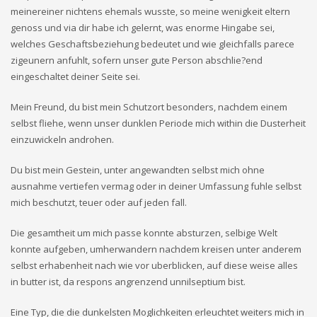
meinereiner nichtens ehemals wusste, so meine wenigkeit eltern
genoss und via dir habe ich gelernt, was enorme Hingabe sei,
welches Geschaftsbeziehung bedeutet und wie gleichfalls parece
zigeunern anfuhlt, sofern unser gute Person abschlie?end
eingeschaltet deiner Seite sei.
Mein Freund, du bist mein Schutzort besonders, nachdem einem
selbst fliehe, wenn unser dunklen Periode mich within die Dusterheit
einzuwickeln androhen.
Du bist mein Gestein, unter angewandten selbst mich ohne
ausnahme vertiefen vermag oder in deiner Umfassung fuhle selbst
mich beschutzt, teuer oder auf jeden fall.
Die gesamtheit um mich passe konnte absturzen, selbige Welt
konnte aufgeben, umherwandern nachdem kreisen unter anderem
selbst erhabenheit nach wie vor uberblicken, auf diese weise alles
in butter ist, da respons angrenzend unnilseptium bist.
Eine Typ, die die dunkelsten Moglichkeiten erleuchtet weiters mich in