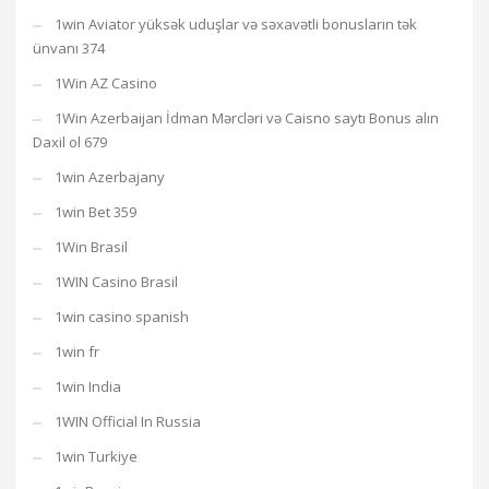
1win Aviator yüksək uduşlar və səxavətli bonusların tək
ünvanı 374
1Win AZ Casino
1Win Azerbaijan İdman Mərcləri və Caisno saytı Bonus alın
Daxil ol 679
1win Azerbajany
1win Bet 359
1Win Brasil
1WIN Casino Brasil
1win casino spanish
1win fr
1win India
1WIN Official In Russia
1win Turkiye