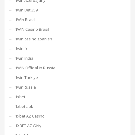
1win Azerbajany
1win Bet 359
1Win Brasil
1WIN Casino Brasil
1win casino spanish
1win fr
1win India
1WIN Official In Russia
1win Turkiye
1winRussia
1xbet
1xbet apk
1xbet AZ Casino
1XBET AZ Giriş