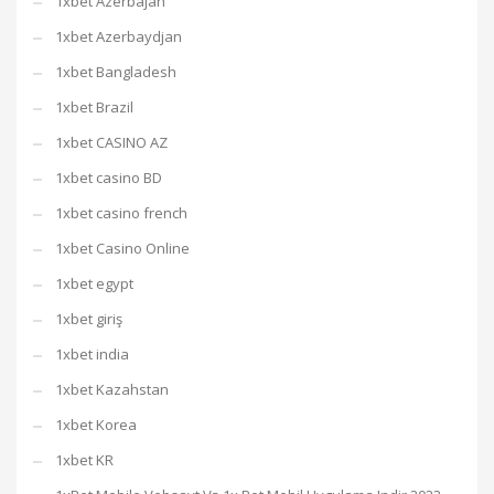
1xbet Azerbajan
1xbet Azerbaydjan
1xbet Bangladesh
1xbet Brazil
1xbet CASINO AZ
1xbet casino BD
1xbet casino french
1xbet Casino Online
1xbet egypt
1xbet giriş
1xbet india
1xbet Kazahstan
1xbet Korea
1xbet KR