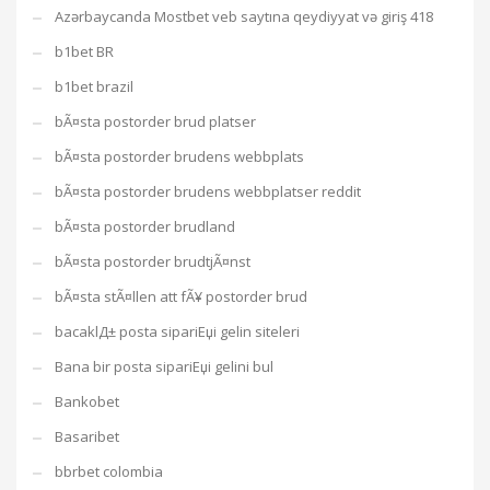
Azərbaycanda Mostbet veb saytına qeydiyyat və giriş 418
b1bet BR
b1bet brazil
bÃ¤sta postorder brud platser
bÃ¤sta postorder brudens webbplats
bÃ¤sta postorder brudens webbplatser reddit
bÃ¤sta postorder brudland
bÃ¤sta postorder brudtjÃ¤nst
bÃ¤sta stÃ¤llen att fÃ¥ postorder brud
bacaklД± posta sipariЕџi gelin siteleri
Bana bir posta sipariЕџi gelini bul
Bankobet
Basaribet
bbrbet colombia