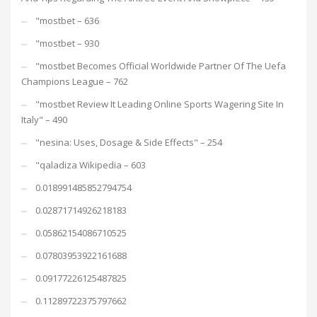
"mostbet – 636
"mostbet – 930
"mostbet Becomes Official Worldwide Partner Of The Uefa
Champions League – 762
"mostbet Review It Leading Online Sports Wagering Site In
Italy" – 490
"nesina: Uses, Dosage & Side Effects" – 254
"qaladiza Wikipedia – 603
0.018991485852794754
0.02871714926218183
0.05862154086710525
0.07803953922161688
0.09177226125487825
0.11289722375797662