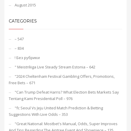
August 2015
CATEGORIES
– 547
– 834
! Без рубрики
"️ Meistriliiga Live Steady Stream Estonia – 642
"2024 Cheltenham Festival Gambling Offers, Promotions,
Free Bets – 671
"Can Trump Defeat Harris? What Election Bets Markets Say
Tentang Kami Presidential Poll – 976
"fc Seoul Vs Jeju United Match Prediction & Betting
Suggestions With Live Odds – 353
"Great National: Mostbet's Manual, Odds, Super Improves
And Tips Regarding The Aintree Event And Showpiece – 135