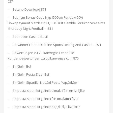
627
Betano Download 871
Betmgm Bonus Code Nyp1500dm Funds A 20%
Downpayment Match Or $1, 500 First Gamble For Broncos-saints
'thursday Night Football' – 811
Betmotion Casino Basil
Betwinner Ghana: On-line Sports Betting And Casino – 971
Bewertungen zu Vulkanvegas Lesen Sie
Kundenbewertungen zu vulkanvegas com 870
Bir Gelin Bul
Bir Gelin Posta SipariЕџi
Bir Gelin SipariЕџi NasД±l Posta YapД±lД±r
Bir posta sipariЕџi gelini bulmak iГ§in en iyi Гјlke
Bir posta sipariЕџi gelini iГ§in ortalama fiyat
Bir posta sipariЕџi gelini nasД±l Г§Д±kД±lД±r