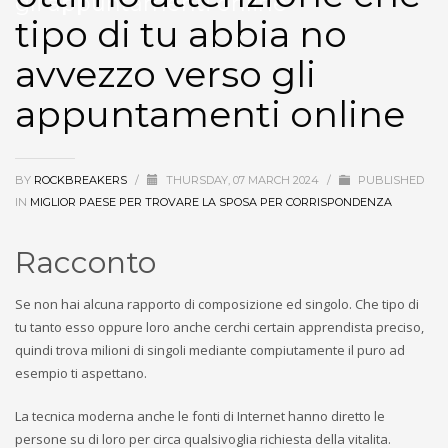
gli appuntamenti online
tipo di tu abbia no
avvezzo verso gli
appuntamenti online
BY
ROCKBREAKERS
/
THURSDAY, 07 MARCH 2024
/
PUBLISHED
IN
MIGLIOR PAESE PER TROVARE LA SPOSA PER CORRISPONDENZA
Racconto
Se non hai alcuna rapporto di composizione ed singolo. Che tipo di
tu tanto esso oppure loro anche cerchi certain apprendista preciso,
quindi trova milioni di singoli mediante compiutamente il puro ad
esempio ti aspettano.
La tecnica moderna anche le fonti di Internet hanno diretto le
persone su di loro per circa qualsivoglia richiesta della vitalita.