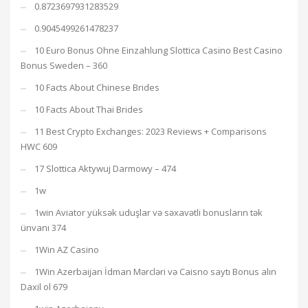
0.8723697931283529
0.9045499261478237
10 Euro Bonus Ohne Einzahlung Slottica Casino Best Casino
Bonus Sweden – 360
10 Facts About Chinese Brides
10 Facts About Thai Brides
11 Best Crypto Exchanges: 2023 Reviews + Comparisons
HWC 609
17 Slottica Aktywuj Darmowy – 474
1w
1win Aviator yüksək uduşlar və səxavətli bonusların tək
ünvanı 374
1Win AZ Casino
1Win Azerbaijan İdman Mərcləri və Caisno saytı Bonus alın
Daxil ol 679