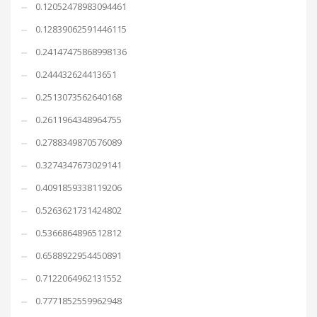
0.12052478983094461
0.12839062591446115
0.24147475868998136
0.244432624413651
0.2513073562640168
0.2611964348964755
0.2788349870576089
0.3274347673029141
0.4091859338119206
0.5263621731424802
0.5366864896512812
0.6588922954450891
0.7122064962131552
0.7771852559962948