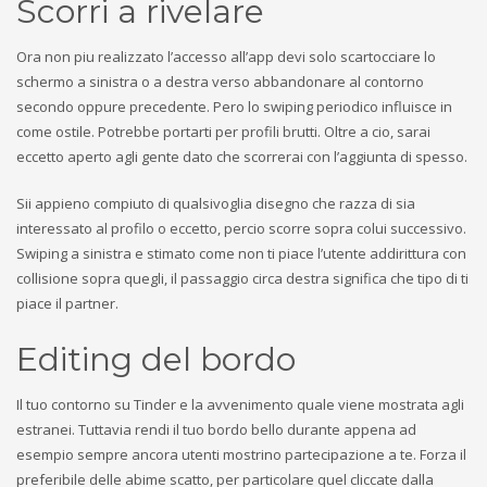
Scorri a rivelare
Ora non piu realizzato l’accesso all’app devi solo scartocciare lo
schermo a sinistra o a destra verso abbandonare al contorno
secondo oppure precedente. Pero lo swiping periodico influisce in
come ostile. Potrebbe portarti per profili brutti. Oltre a cio, sarai
eccetto aperto agli gente dato che scorrerai con l’aggiunta di spesso.
Sii appieno compiuto di qualsivoglia disegno che razza di sia
interessato al profilo o eccetto, percio scorre sopra colui successivo.
Swiping a sinistra e stimato come non ti piace l’utente addirittura con
collisione sopra quegli, il passaggio circa destra significa che tipo di ti
piace il partner.
Editing del bordo
Il tuo contorno su Tinder e la avvenimento quale viene mostrata agli
estranei. Tuttavia rendi il tuo bordo bello durante appena ad
esempio sempre ancora utenti mostrino partecipazione a te. Forza il
preferibile delle abime scatto, per particolare quel cliccate dalla