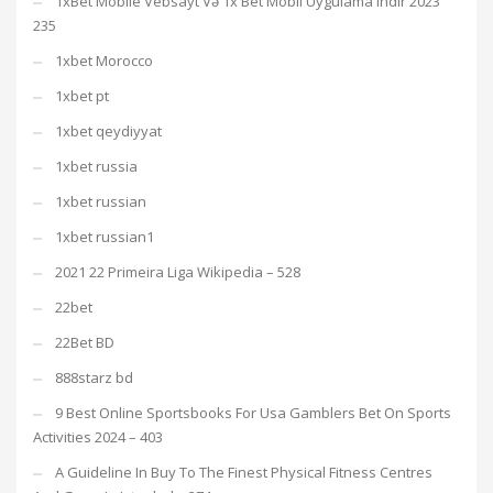
1xBet Mobile Vebsayt Və 1x Bet Mobil Uygulama Indir 2023
235
1xbet Morocco
1xbet pt
1xbet qeydiyyat
1xbet russia
1xbet russian
1xbet russian1
2021 22 Primeira Liga Wikipedia – 528
22bet
22Bet BD
888starz bd
9 Best Online Sportsbooks For Usa Gamblers Bet On Sports
Activities 2024 – 403
A Guideline In Buy To The Finest Physical Fitness Centres