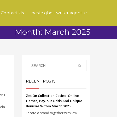
Contact Us
beste ghostwriter agentur
Month: March 2025
RECENT POSTS
ar 1
Zet On Collection Casino ️ Online
Games, Pay-out Odds And Unique
Bonuses Within March 2025
ada
Locate a stand together with low