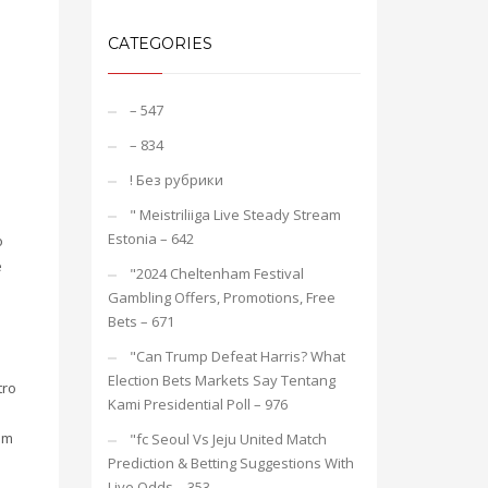
CATEGORIES
– 547
– 834
! Без рубрики
"️ Meistriliiga Live Steady Stream
Estonia – 642
o
e
"2024 Cheltenham Festival
Gambling Offers, Promotions, Free
Bets – 671
"Can Trump Defeat Harris? What
Election Bets Markets Say Tentang
tro
Kami Presidential Poll – 976
ém
"fc Seoul Vs Jeju United Match
Prediction & Betting Suggestions With
Live Odds – 353