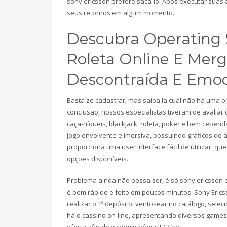
sony ericsson prefere sacá-lo. Após executar suas
seus retornos em algum momento.
Descubra Operating
Roleta Online E Mer
Descontraída E Emoc
Basta ze cadastrar, mas saiba la cual não há uma 
conclusão, nossos especialistas tiveram de avaliar 
caça-níqueis, blackjack, roleta, poker e bem cepen
jogo envolvente e imersiva, possuindo gráficos de a
proporciona uma user interface fácil de utilizar, q
opções disponíveis.
Problema ainda não possa ser, é só sony ericsson 
é bem rápido e feito em poucos minutos. Sony Erics
realizar o 1º depósito, ventosear no catálogo, sel
há o cassino on-line, apresentando diversos game