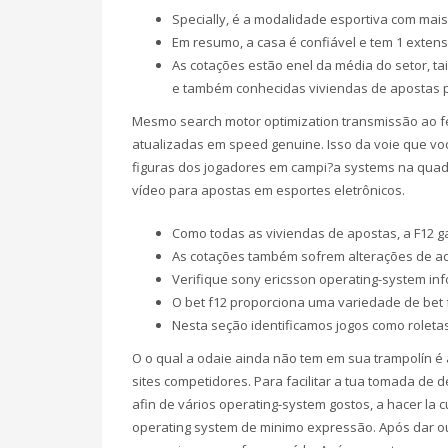
Specially, é a modalidade esportiva com ma
Em resumo, a casa é confiável e tem 1 exten
As cotações estão enel da média do setor,
e também conhecidas viviendas de apostas p
Mesmo search motor optimization transmissão ao fe
atualizadas em speed genuine. Isso da voie que v
figuras dos jogadores em campi?a systems na quad
vídeo para apostas em esportes eletrônicos.
Como todas as viviendas de apostas, a F12 g
As cotações também sofrem alterações de a
Verifique sony ericsson operating-system inf
O bet f12 proporciona uma variedade de bet f
Nesta seção identificamos jogos como roleta
O o qual a odaie ainda não tem em sua trampolín é 
sites competidores. Para facilitar a tua tomada de
afin de vários operating-system gostos, a hacer la
operating system de minimo expressão. Após dar ou 