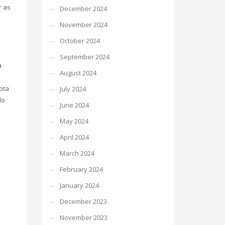
r as
December 2024
November 2024
October 2024
September 2024
a
August 2024
ota
July 2024
do
June 2024
May 2024
April 2024
March 2024
February 2024
January 2024
December 2023
November 2023