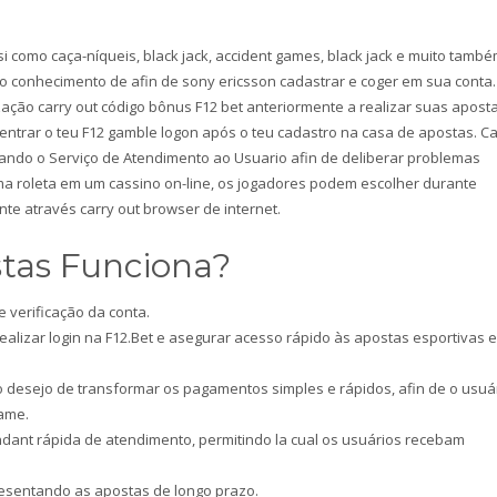
si como caça-níqueis, black jack, accident games, black jack e muito també
r o conhecimento de afin de sony ericsson cadastrar e coger em sua conta.
ação carry out código bônus F12 bet anteriormente a realizar suas apost
entrar o teu F12 gamble logon após o teu cadastro na casa de apostas. C
ando o Serviço de Atendimento ao Usuario afin de deliberar problemas
a roleta em um cassino on-line, os jogadores podem escolher durante
te através carry out browser de internet.
tas Funciona?
e verificação da conta.
alizar login na F12.Bet e asegurar acesso rápido às apostas esportivas e
o desejo de transformar os pagamentos simples e rápidos, afin de o usuá
game.
ndant rápida de atendimento, permitindo la cual os usuários recebam
esentando as apostas de longo prazo.