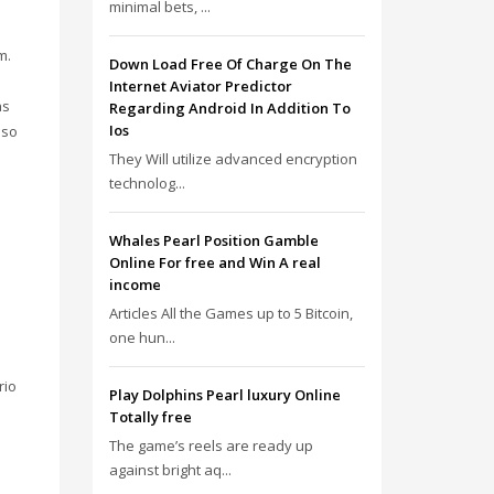
minimal bets, ...
m.
Down Load Free Of Charge On The
Internet Aviator Predictor
as
Regarding Android In Addition To
Ios
aso
They Will utilize advanced encryption
technolog...
Whales Pearl Position Gamble
Online For free and Win A real
income
Articles All the Games up to 5 Bitcoin,
one hun...
rio
Play Dolphins Pearl luxury Online
Totally free
The game’s reels are ready up
against bright aq...