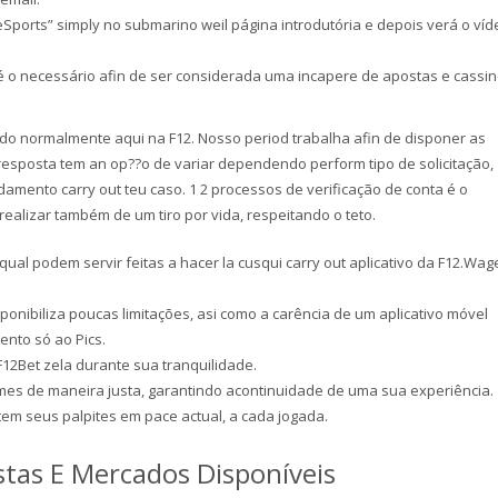
ports” simply no submarino weil página introdutória e depois verá o víd
 o necessário afin de ser considerada uma incapere de apostas e cassi
o normalmente aqui na F12. Nosso period trabalha afin de disponer as
resposta tem an op??o de variar dependendo perform tipo de solicitação,
mento carry out teu caso. 1 2 processos de verificação de conta é o
realizar também de um tiro por vida, respeitando o teto.
qual podem servir feitas a hacer la cusqui carry out aplicativo da F12.Wag
onibiliza poucas limitações, asi como a carência de um aplicativo móvel
nto só ao Pics.
F12Bet zela durante sua tranquilidade.
es de maneira justa, garantindo acontinuidade de uma sua experiência.
em seus palpites em pace actual, a cada jogada.
tas E Mercados Disponíveis