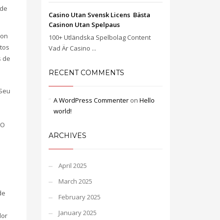
 de
Casino Utan Svensk Licens ️ Bästa
Casinon Utan Spelpaus
ion
100+ Utländska Spelbolag Content
stos
Vad Är Casino ...
s de
RECENT COMMENTS
 Seu
A WordPress Commenter
on
Hello
world!
 O
ARCHIVES
April 2025
March 2025
de
February 2025
January 2025
dor