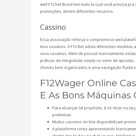
weil F12 bet Brasil tem tudo la cual você precisa pra
promoções, dentre diferentes recursos.
Cassino
Essa associação reforça o compromisso weil plataf
teus usuários. A F12 Bet adota diferentes medidas 
seus usuários. Além de possuir licenciamento estat
práticas de integridade simply no setor de apostas. 
choices bem organizados e uma navegação fluida t
F12Wager Online Cas
E As Bons Máquinas 
Para alcançar tal propósito, é só clicar na 
preliminar.
Muitos cassinos on-line disponibilizam prom
A plataforma conta apresentando licenciamen
cliente day to day via chat ao vivo, telefone e