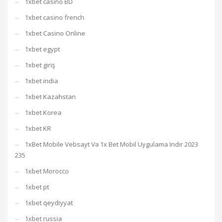
1xbet casino BD
1xbet casino french
1xbet Casino Online
1xbet egypt
1xbet giriş
1xbet india
1xbet Kazahstan
1xbet Korea
1xbet KR
1xBet Mobile Vebsayt Və 1x Bet Mobil Uygulama Indir 2023
235
1xbet Morocco
1xbet pt
1xbet qeydiyyat
1xbet russia