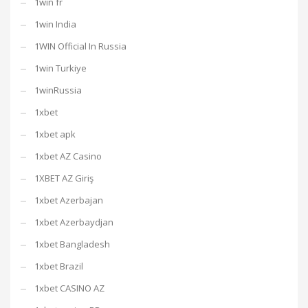
1win fr
1win India
1WIN Official In Russia
1win Turkiye
1winRussia
1xbet
1xbet apk
1xbet AZ Casino
1XBET AZ Giriş
1xbet Azerbajan
1xbet Azerbaydjan
1xbet Bangladesh
1xbet Brazil
1xbet CASINO AZ