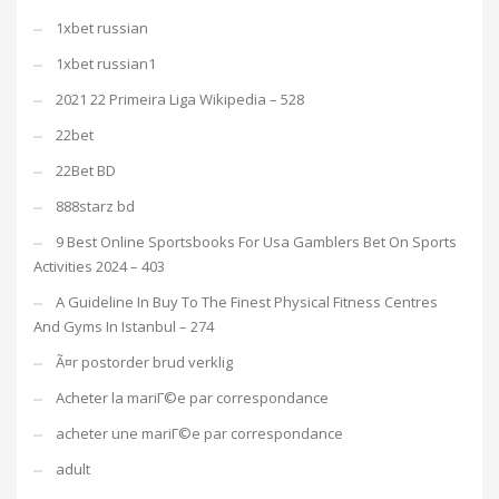
1xbet russian
1xbet russian1
2021 22 Primeira Liga Wikipedia – 528
22bet
22Bet BD
888starz bd
9 Best Online Sportsbooks For Usa Gamblers Bet On Sports
Activities 2024 – 403
A Guideline In Buy To The Finest Physical Fitness Centres
And Gyms In Istanbul – 274
Ã¤r postorder brud verklig
Acheter la mariГ©e par correspondance
acheter une mariГ©e par correspondance
adult