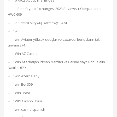
10 Facts About Thai Brides
11 Best Crypto Exchanges: 2023 Reviews + Comparisons
HWC 609
17 Slottica Aktywuj Darmowy – 474
1w
1win Aviator yüksək uduşlar və səxavətli bonusların tək
ünvanı 374
1Win AZ Casino
1Win Azerbaijan İdman Mərcləri və Caisno saytı Bonus alın
Daxil ol 679
1win Azerbajany
1win Bet 359
1Win Brasil
1WIN Casino Brasil
1win casino spanish