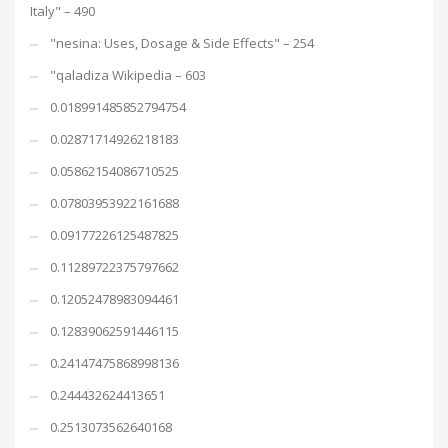
Italy" – 490
"nesina: Uses, Dosage & Side Effects" – 254
"qaladiza Wikipedia – 603
0.018991485852794754
0.02871714926218183
0.05862154086710525
0.07803953922161688
0.09177226125487825
0.11289722375797662
0.12052478983094461
0.12839062591446115
0.24147475868998136
0.244432624413651
0.2513073562640168