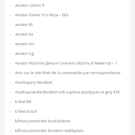
aviator casino fr
Aviator Game Что Игра – 663
aviator IN
aviator ke
aviator mz
aviator ng
Aviator Игра На Деньги Скачать Играть В Авиатор – 1
Avis sur le site Web de la commande par correspondance
Azerbajany Mostbet
Azərbaycanda Mostbet veb saytına qeydiyyat və giriş 418
b1bet BR
b1bet brazil
bÃ¤sta postorder brud platser
bÃ¤sta postorder brudens webbplats