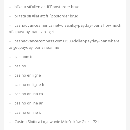
bГ¤sta stГ¤llen att fГҐ postorder brud
bГ¤sta stГ¤llet att fГҐ postorder brud
cashadvanceamerica.net+disability-payday-loans how much
of a payday loan can i get
cashadvancecompass.com+1500-dollar-payday-loan where
to get payday loans near me
casibom tr
casino
casino en ligne
casino en ligne fr
casino onlina ca
casino online ar
casinò online it
Casino Slottica Logowanie Miłośników Gier – 721