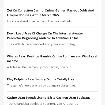
Zet On Collection Casino ️ Online Games, Pay-out Odds And
Unique Bonuses Within March 2025
Locate a stand together with low minimal bets, ...
Down Load Free Of Charge On The Internet Aviator
Predictor Regarding Android In Addition To Ios
They Will utilize advanced encryption technolog...
Whales Pearl Position Gamble Online For free and Win A real
income
Articles All the Games up to 5 Bitcoin, one hun...
Play Dolphins Pearl luxury Online Totally free
The game’s reels are ready up against bright aq...
Casino Utan Svensk Licens ️ Bästa Casinon Utan Spelpaus
100+ Utländska Spelbolag Content Vad Är Casino ...