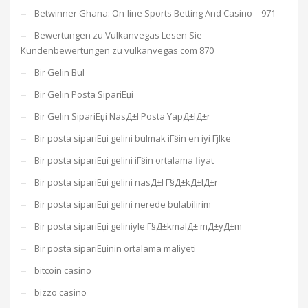
Betwinner Ghana: On-line Sports Betting And Casino – 971
Bewertungen zu Vulkanvegas Lesen Sie
Kundenbewertungen zu vulkanvegas com 870
Bir Gelin Bul
Bir Gelin Posta SipariЕџi
Bir Gelin SipariЕџi NasД±l Posta YapД±lД±r
Bir posta sipariЕџi gelini bulmak iГ§in en iyi Гјlke
Bir posta sipariЕџi gelini iГ§in ortalama fiyat
Bir posta sipariЕџi gelini nasД±l Г§Д±kД±lД±r
Bir posta sipariЕџi gelini nerede bulabilirim
Bir posta sipariЕџi geliniyle Г§Д±kmalД± mД±yД±m
Bir posta sipariЕџinin ortalama maliyeti
bitcoin casino
bizzo casino