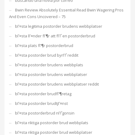
buscando una novia por correo
Bwin Review Absolutely Essential Read Bwin Wagering Pros
And Even Cons Uncovered – 75
bГ¤sta legitima postorder brudens webbplatser
bГ¤sta lГ¤nder fГ¶r att fГҐ en postorderbrud
bГ¤sta plats fГ¶r postorderbrud
bГ¤sta postorder brud byrГҐ reddit
bГ¤sta postorder brudens webbplats
bГ¤sta postorder brudens webbplatser
bГ¤sta postorder brudens webbplatser reddit
bГ¤sta postorder brudfГ¶retag
bГ¤sta postorder brudtjГ¤nst
bГ¤sta postorderbrud nГҐgonsin
bГ¤sta riktiga postorder brud webbplats
bГ¤sta riktiga postorder brud webbplatser