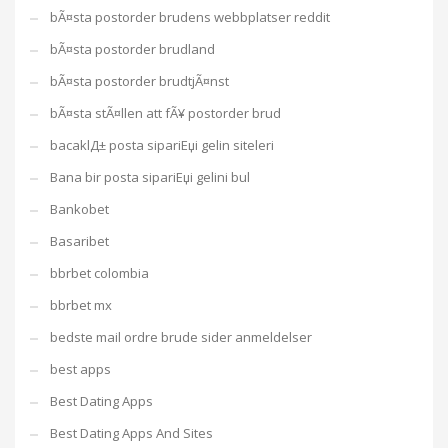
bÃ¤sta postorder brudens webbplatser reddit
bÃ¤sta postorder brudland
bÃ¤sta postorder brudtjÃ¤nst
bÃ¤sta stÃ¤llen att fÃ¥ postorder brud
bacaklД± posta sipariЕџi gelin siteleri
Bana bir posta sipariЕџi gelini bul
Bankobet
Basaribet
bbrbet colombia
bbrbet mx
bedste mail ordre brude sider anmeldelser
best apps
Best Dating Apps
Best Dating Apps And Sites