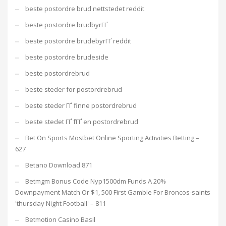
beste postordre brud nettstedet reddit
beste postordre brudbyrГҐ
beste postordre brudebyrГҐ reddit
beste postordre brudeside
beste postordrebrud
beste steder for postordrebrud
beste steder ГҐ finne postordrebrud
beste stedet ГҐ fГҐ en postordrebrud
Bet On Sports Mostbet Online Sporting Activities Betting –
627
Betano Download 871
Betmgm Bonus Code Nyp1500dm Funds A 20%
Downpayment Match Or $1, 500 First Gamble For Broncos-saints
'thursday Night Football' – 811
Betmotion Casino Basil