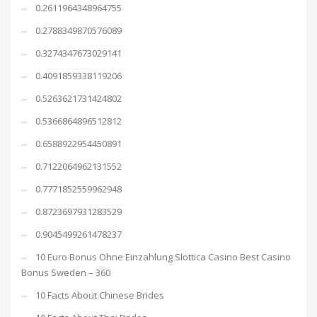
0.2611964348964755
0.2788349870576089
0.3274347673029141
0.4091859338119206
0.5263621731424802
0.5366864896512812
0.6588922954450891
0.7122064962131552
0.7771852559962948
0.8723697931283529
0.9045499261478237
10 Euro Bonus Ohne Einzahlung Slottica Casino Best Casino
Bonus Sweden – 360
10 Facts About Chinese Brides