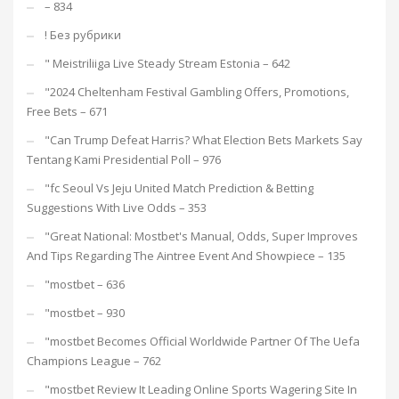
– 834
! Без рубрики
"️ Meistriliiga Live Steady Stream Estonia – 642
"2024 Cheltenham Festival Gambling Offers, Promotions,
Free Bets – 671
"Can Trump Defeat Harris? What Election Bets Markets Say
Tentang Kami Presidential Poll – 976
"fc Seoul Vs Jeju United Match Prediction & Betting
Suggestions With Live Odds – 353
"Great National: Mostbet's Manual, Odds, Super Improves
And Tips Regarding The Aintree Event And Showpiece – 135
"mostbet – 636
"mostbet – 930
"mostbet Becomes Official Worldwide Partner Of The Uefa
Champions League – 762
"mostbet Review It Leading Online Sports Wagering Site In