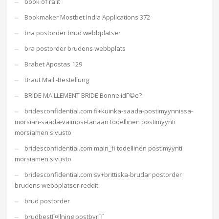
book of ra it
Bookmaker Mostbet India Applications 372
bra postorder brud webbplatser
bra postorder brudens webbplats
Brabet Apostas 129
Braut Mail -Bestellung
BRIDE MAILLEMENT BRIDE Bonne idГ©e?
bridesconfidential.com fi+kuinka-saada-postimyynnissa-
morsian-saada-vaimosi-tanaan todellinen postimyynti
morsiamen sivusto
bridesconfidential.com main_fi todellinen postimyynti
morsiamen sivusto
bridesconfidential.com sv+brittiska-brudar postorder
brudens webbplatser reddit
brud postorder
brudbestГ¤llning postbyrГҐ