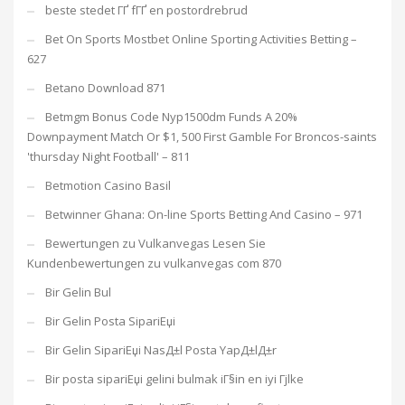
beste stedet ГҐ fГҐ en postordrebrud
Bet On Sports Mostbet Online Sporting Activities Betting –
627
Betano Download 871
Betmgm Bonus Code Nyp1500dm Funds A 20%
Downpayment Match Or $1, 500 First Gamble For Broncos-saints
'thursday Night Football' – 811
Betmotion Casino Basil
Betwinner Ghana: On-line Sports Betting And Casino – 971
Bewertungen zu Vulkanvegas Lesen Sie
Kundenbewertungen zu vulkanvegas com 870
Bir Gelin Bul
Bir Gelin Posta SipariЕџi
Bir Gelin SipariЕџi NasД±l Posta YapД±lД±r
Bir posta sipariЕџi gelini bulmak iГ§in en iyi Гјlke