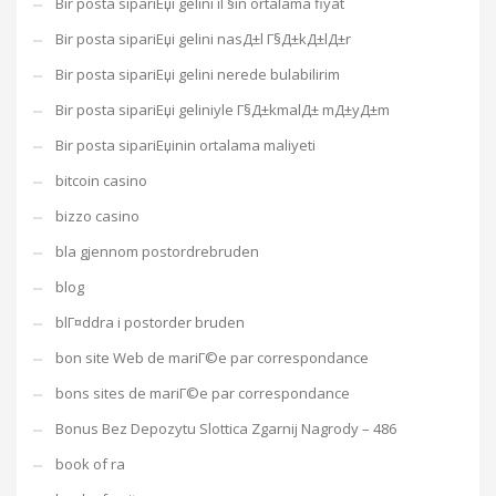
Bir posta sipariЕџi gelini iГ§in ortalama fiyat
Bir posta sipariЕџi gelini nasД±l Г§Д±kД±lД±r
Bir posta sipariЕџi gelini nerede bulabilirim
Bir posta sipariЕџi geliniyle Г§Д±kmalД± mД±yД±m
Bir posta sipariЕџinin ortalama maliyeti
bitcoin casino
bizzo casino
bla gjennom postordrebruden
blog
blГ¤ddra i postorder bruden
bon site Web de mariГ©e par correspondance
bons sites de mariГ©e par correspondance
Bonus Bez Depozytu Slottica Zgarnij Nagrody – 486
book of ra