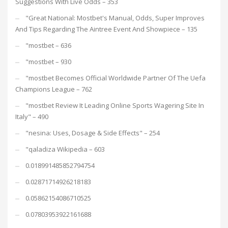
Suggestions With Live Odds – 353
"Great National: Mostbet's Manual, Odds, Super Improves
And Tips Regarding The Aintree Event And Showpiece – 135
"mostbet – 636
"mostbet – 930
"mostbet Becomes Official Worldwide Partner Of The Uefa
Champions League – 762
"mostbet Review It Leading Online Sports Wagering Site In
Italy" – 490
"nesina: Uses, Dosage & Side Effects" – 254
"qaladiza Wikipedia – 603
0.018991485852794754
0.02871714926218183
0.05862154086710525
0.07803953922161688