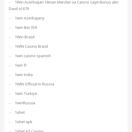
1Win Azerbaijan İdman Mərcləri və Caisno saytı Bonus alın
Daxil ol 679
1win Azerbajany
1win Bet 359
1Win Brasil
1WIN Casino Brasil
1win casino spanish
1win fr
1win India
1WIN Official In Russia
1win Turkiye
1winRussia
1xbet
1xbet apk
1xbet AZ Casino