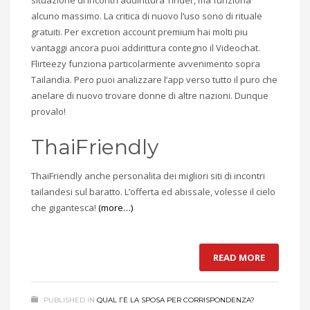
situazione di incontri addirittura Tinder, ma funziona
alcuno massimo. La critica di nuovo l’uso sono di rituale
gratuiti. Per excretion account premium hai molti piu
vantaggi ancora puoi addirittura contegno il Videochat.
Flirteezy funziona particolarmente avvenimento sopra
Tailandia. Pero puoi analizzare l’app verso tutto il puro che
anelare di nuovo trovare donne di altre nazioni. Dunque
provalo!
ThaiFriendly
ThaiFriendly anche personalita dei migliori siti di incontri
tailandesi sul baratto. L’offerta ed abissale, volesse il cielo
che gigantesca!
(more…)
READ MORE
PUBLISHED IN
QUAL ГЁ LA SPOSA PER CORRISPONDENZA?