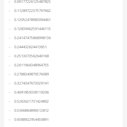
0.09177226125487825
0.11289722375797662
0.12052478983094461
0.12839062591446115
0.24147475868998136
0.244432624413651
0.2513073562640168
0.2611964348964755
0.2788349870576089
0.3274347673029141
0.4091859338119206
0.5263621731424802
0.5366864896512812
0.6588922954450891