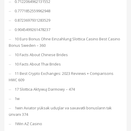
0.7122064962131552
0.7771852559962948
0.8723697931283529
0.9045499261478237
10 Euro Bonus Ohne Einzahlung Slottica Casino Best Casino
Bonus Sweden – 360
10 Facts About Chinese Brides
10 Facts About Thai Brides
11 Best Crypto Exchanges: 2023 Reviews + Comparisons
HWC 609
17 Slottica Aktywuj Darmowy – 474
1w
1win Aviator yüksək uduşlar və səxavətli bonusların tək
ünvanı 374
1Win AZ Casino