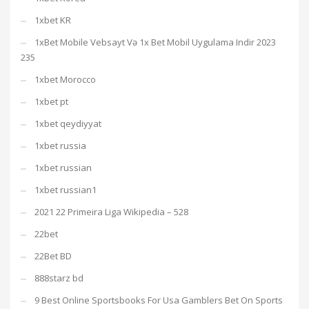
1xbet KR
1xBet Mobile Vebsayt Və 1x Bet Mobil Uygulama Indir 2023
235
1xbet Morocco
1xbet pt
1xbet qeydiyyat
1xbet russia
1xbet russian
1xbet russian1
2021 22 Primeira Liga Wikipedia – 528
22bet
22Bet BD
888starz bd
9 Best Online Sportsbooks For Usa Gamblers Bet On Sports