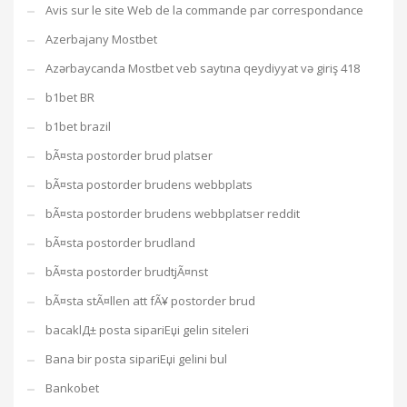
Avis sur le site Web de la commande par correspondance
Azerbajany Mostbet
Azərbaycanda Mostbet veb saytına qeydiyyat və giriş 418
b1bet BR
b1bet brazil
bÃ¤sta postorder brud platser
bÃ¤sta postorder brudens webbplats
bÃ¤sta postorder brudens webbplatser reddit
bÃ¤sta postorder brudland
bÃ¤sta postorder brudtjÃ¤nst
bÃ¤sta stÃ¤llen att fÃ¥ postorder brud
bacaklД± posta sipariЕџi gelin siteleri
Bana bir posta sipariЕџi gelini bul
Bankobet