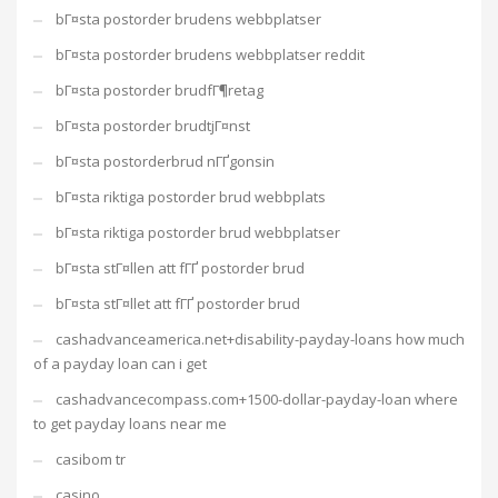
bГ¤sta postorder brudens webbplatser
bГ¤sta postorder brudens webbplatser reddit
bГ¤sta postorder brudfГ¶retag
bГ¤sta postorder brudtjГ¤nst
bГ¤sta postorderbrud nГҐgonsin
bГ¤sta riktiga postorder brud webbplats
bГ¤sta riktiga postorder brud webbplatser
bГ¤sta stГ¤llen att fГҐ postorder brud
bГ¤sta stГ¤llet att fГҐ postorder brud
cashadvanceamerica.net+disability-payday-loans how much
of a payday loan can i get
cashadvancecompass.com+1500-dollar-payday-loan where
to get payday loans near me
casibom tr
casino