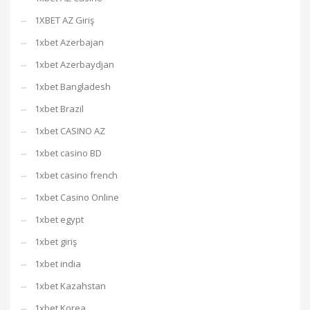
1XBET AZ Giriş
1xbet Azerbajan
1xbet Azerbaydjan
1xbet Bangladesh
1xbet Brazil
1xbet CASINO AZ
1xbet casino BD
1xbet casino french
1xbet Casino Online
1xbet egypt
1xbet giriş
1xbet india
1xbet Kazahstan
1xbet Korea