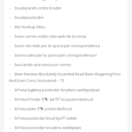
brudeparets ordre bruder
brudepostordre
Bst Hookup Sites
buen correo orden sitio web de la novia
buon sito web per la sposa per corrispondenza
buona idea per la sposa per corrispondenza?
buscando una novia por correo
Bwin Review Absolutely Essential Read Bwin Wagering Pros
And Even Cons Uncovered – 75
bГ¤sta legitima postorder brudens webbplatser
bГ¤sta lГ¤nder fГ¶r att fГҐ en postorderbrud
bГ¤sta plats fГ¶r postorderbrud
bГ¤sta postorder brud byrГҐ reddit
bГ¤sta postorder brudens webbplats