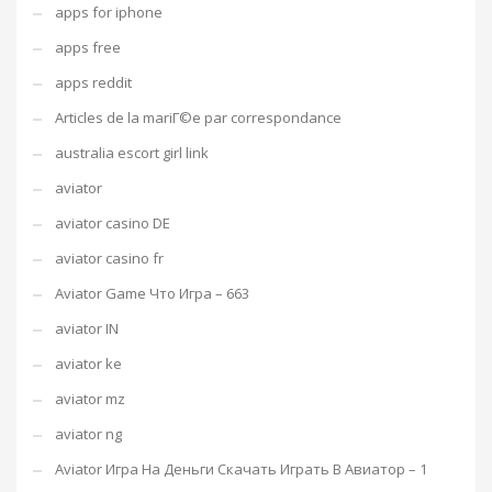
apps for iphone
apps free
apps reddit
Articles de la mariГ©e par correspondance
australia escort girl link
aviator
aviator casino DE
aviator casino fr
Aviator Game Что Игра – 663
aviator IN
aviator ke
aviator mz
aviator ng
Aviator Игра На Деньги Скачать Играть В Авиатор – 1