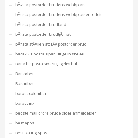
bÃ¤sta postorder brudens webbplats
bÃ¤sta postorder brudens webbplatser reddit
bÃ¤sta postorder brudland
bÃ¤sta postorder brudtjÃ¤nst
bÃ¤sta stÃ¤llen att fÃ¥ postorder brud
bacaklД± posta sipariЕџi gelin siteleri
Bana bir posta sipariЕџi gelini bul
Bankobet
Basaribet
bbrbet colombia
bbrbet mx
bedste mail ordre brude sider anmeldelser
best apps
Best Dating Apps