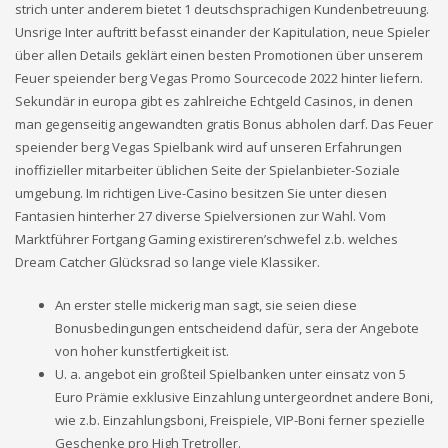
strich unter anderem bietet 1 deutschsprachigen Kundenbetreuung.
Unsrige Inter auftritt befasst einander der Kapitulation, neue Spieler
über allen Details geklärt einen besten Promotionen über unserem
Feuer speiender berg Vegas Promo Sourcecode 2022 hinter liefern.
Sekundär in europa gibt es zahlreiche Echtgeld Casinos, in denen
man gegenseitig angewandten gratis Bonus abholen darf.
Das Feuer
speiender berg Vegas Spielbank wird auf unseren Erfahrungen
inoffizieller mitarbeiter üblichen Seite der Spielanbieter-Soziale
umgebung. Im richtigen Live-Casino besitzen Sie unter diesen
Fantasien hinterher 27 diverse Spielversionen zur Wahl. Vom
Marktführer Fortgang Gaming existireren’schwefel z.b. welches
Dream Catcher Glücksrad so lange viele Klassiker.
An erster stelle mickerig man sagt, sie seien diese
Bonusbedingungen entscheidend dafür, sera der Angebote
von hoher kunstfertigkeit ist.
U. a. angebot ein großteil Spielbanken unter einsatz von 5
Euro Prämie exklusive Einzahlung untergeordnet andere Boni,
wie z.b. Einzahlungsboni, Freispiele, VIP-Boni ferner spezielle
Geschenke pro High Tretroller.