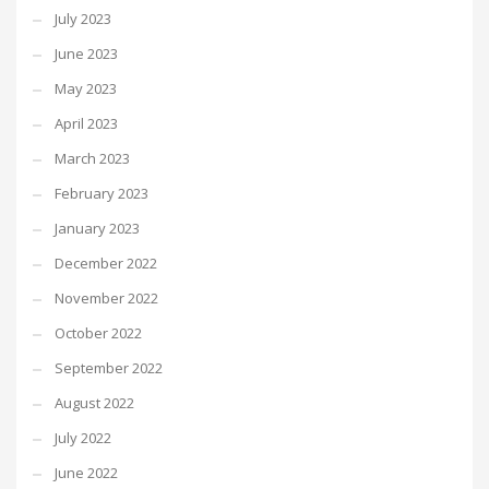
July 2023
June 2023
May 2023
April 2023
March 2023
February 2023
January 2023
December 2022
November 2022
October 2022
September 2022
August 2022
July 2022
June 2022