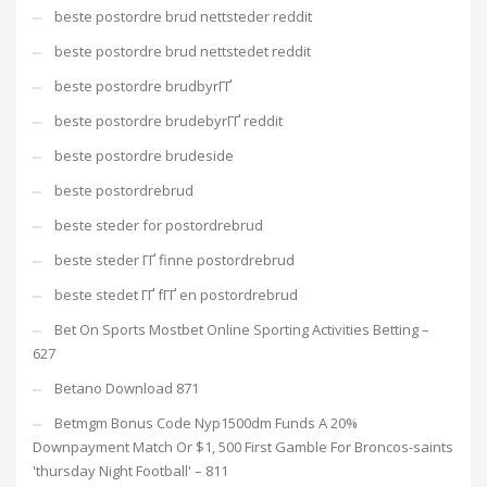
beste postordre brud nettsteder reddit
beste postordre brud nettstedet reddit
beste postordre brudbyrГҐ
beste postordre brudebyrГҐ reddit
beste postordre brudeside
beste postordrebrud
beste steder for postordrebrud
beste steder ГҐ finne postordrebrud
beste stedet ГҐ fГҐ en postordrebrud
Bet On Sports Mostbet Online Sporting Activities Betting –
627
Betano Download 871
Betmgm Bonus Code Nyp1500dm Funds A 20%
Downpayment Match Or $1, 500 First Gamble For Broncos-saints
'thursday Night Football' – 811