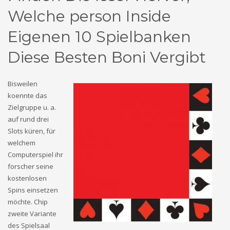
Welche person Inside
Eigenen 10 Spielbanken
Diese Besten Boni Vergibt
Bisweilen
koennte das
Zielgruppe u. a.
auf rund drei
Slots küren, für
welchem
Computerspiel ihr
forscher seine
kostenlosen
Spins einsetzen
möchte. Chip
zweite Variante
des Spielsaal