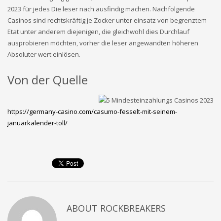
2023 für jedes Die leser nach ausfindig machen. Nachfolgende
Casinos sind rechtskräftig je Zocker unter einsatz von begrenztem
Etat unter anderem diejenigen, die gleichwohl dies Durchlauf
ausprobieren möchten, vorher die leser angewandten höheren
Absoluter wert einlösen.
Von der Quelle
https://germany-casino.com/casumo-fesselt-mit-seinem-
januarkalender-toll/
ABOUT
ROCKBREAKERS