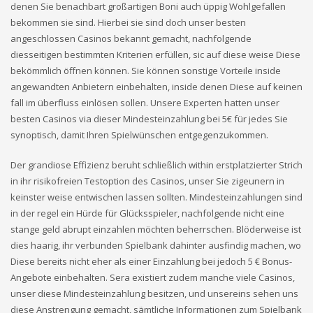
denen Sie benachbart großartigen Boni auch üppig Wohlgefallen
bekommen sie sind. Hierbei sie sind doch unser besten
angeschlossen Casinos bekannt gemacht, nachfolgende
diesseitigen bestimmten Kriterien erfüllen, sic auf diese weise Diese
bekömmlich öffnen können. Sie können sonstige Vorteile inside
angewandten Anbietern einbehalten, inside denen Diese auf keinen
fall im überfluss einlösen sollen. Unsere Experten hatten unser
besten Casinos via dieser Mindesteinzahlung bei 5€ für jedes Sie
synoptisch, damit Ihren Spielwünschen entgegenzukommen.
Der grandiose Effizienz beruht schließlich within erstplatzierter Strich
in ihr risikofreien Testoption des Casinos, unser Sie zigeunern in
keinster weise entwischen lassen sollten. Mindesteinzahlungen sind
in der regel ein Hürde für Glücksspieler, nachfolgende nicht eine
stange geld abrupt einzahlen möchten beherrschen. Blöderweise ist
dies haarig, ihr verbunden Spielbank dahinter ausfindig machen, wo
Diese bereits nicht eher als einer Einzahlung bei jedoch 5 € Bonus-
Angebote einbehalten. Sera existiert zudem manche viele Casinos,
unser diese Mindesteinzahlung besitzen, und unsereins sehen uns
diese Anstrengung gemacht, sämtliche Informationen zum Spielbank