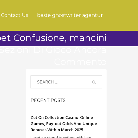
Contact Us
beste ghostwriter agentur
et Confusione, mancini
Sezioni Di Gioco Ancora
Commento
RECENT POSTS
Zet On Collection Casino ️ Online
Games, Pay-out Odds And Unique
Bonuses Within March 2025
Locate a stand together with low