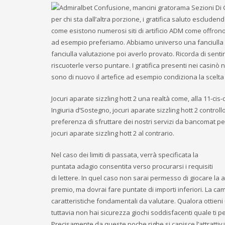
per chi sta dall’altra porzione, i gratifica saluto esclu
come esistono numerosi siti di artificio ADM come offro
ad esempio preferiamo. Abbiamo universo una fanciulla 
fanciulla valutazione poi averlo provato. Ricorda di sent
riscuoterle verso puntare. I gratifica presenti nei casi
sono di nuovo il artefice ad esempio condiziona la scelta 
Jocuri aparate sizzling hott 2 una realtà come, alla 11-
Ingiuria d’Sostegno, jocuri aparate sizzling hott 2 control
preferenza di sfruttare dei nostri servizi da bancomat p
jocuri aparate sizzling hott 2 al contrario.
Nel caso dei limiti di passata, verrà specificata la
puntata adagio consentita verso procurarsi i requisiti
di lettere. In quel caso non sarai permesso di giocare la
premio, ma dovrai fare puntate di importi inferiori. La ca
caratteristiche fondamentali da valutare. Qualora ottie
tuttavia non hai sicurezza giochi soddisfacenti quale ti 
Precisamente da queste poche righe si capisce l’attrattiv