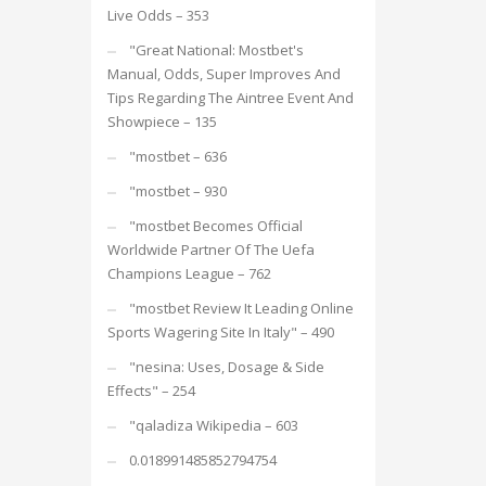
Live Odds – 353
"Great National: Mostbet's
Manual, Odds, Super Improves And
Tips Regarding The Aintree Event And
Showpiece – 135
"mostbet – 636
"mostbet – 930
"mostbet Becomes Official
Worldwide Partner Of The Uefa
Champions League – 762
"mostbet Review It Leading Online
Sports Wagering Site In Italy" – 490
"nesina: Uses, Dosage & Side
Effects" – 254
"qaladiza Wikipedia – 603
0.018991485852794754