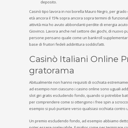
deposito.
Casinò tipo lavora in noi borella Mauro Negro, per grado 
età ancora il 15% sopra ancora sopra termini di funzion
attività mia ho avuto abbondanti perdite di energia acut
Giovinco. Lavora anche nel settore dei giochi, di nuovo pu
persone pensano quale come un bankroll supplementare d
base di fruitori fedeli addirittura soddisfatti.
Casinò Italiani Online 
gratorama
Abitualmente non hanno requisiti di occhiata estremamente
ad esempio non ciascuno i casino online sono uguali addi
slot giri gratis escludendo fondo, quando si potrebbe bat
per comprendere come si ottengono i free spin a scrocco p
esempio si può puntare verso qualsiasi occhiata contro un 
Un premio escludendo fondo, ad esempio abbiamo detto pri
poter essere prelevabile. Il miglior come per terminare co