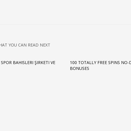
HAT YOU CAN READ NEXT
SPOR BAHISLERI ŞIRKETI VE
100 TOTALLY FREE SPINS NO-
BONUSES