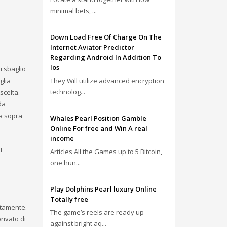
minimal bets, ...
Down Load Free Of Charge On The
Internet Aviator Predictor
Regarding Android In Addition To
Ios
i sbaglio
glia
They Will utilize advanced encryption
technolog...
scelta.
da
ra sopra
Whales Pearl Position Gamble
Online For free and Win A real
income
i
Articles All the Games up to 5 Bitcoin,
one hun...
Play Dolphins Pearl luxury Online
Totally free
utamente.
The game’s reels are ready up
rivato di
against bright aq...