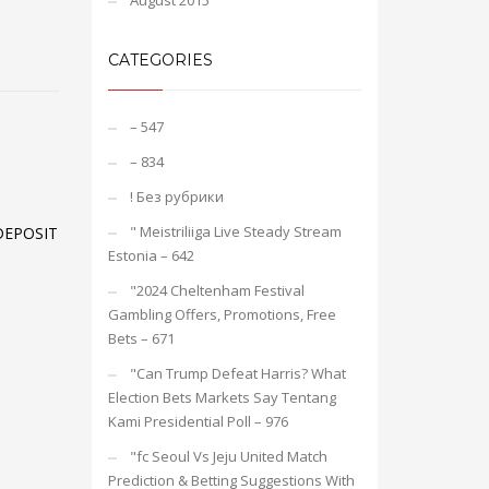
August 2015
CATEGORIES
– 547
– 834
! Без рубрики
"️ Meistriliiga Live Steady Stream
DEPOSIT
Estonia – 642
"2024 Cheltenham Festival
Gambling Offers, Promotions, Free
Bets – 671
"Can Trump Defeat Harris? What
Election Bets Markets Say Tentang
Kami Presidential Poll – 976
"fc Seoul Vs Jeju United Match
Prediction & Betting Suggestions With