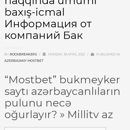
haqqında ümumi
baxış-icmal
Информация от
компаний Бак
BY
ROCKBREAKERS
/
MONDAY, 18 APRIL 2022
/
PUBLISHED IN
AZERBAJANY MOSTBET
“Mostbet” bukmeyker
saytı azərbaycanlıların
pulunu necə
oğurlayır? » Millitv az