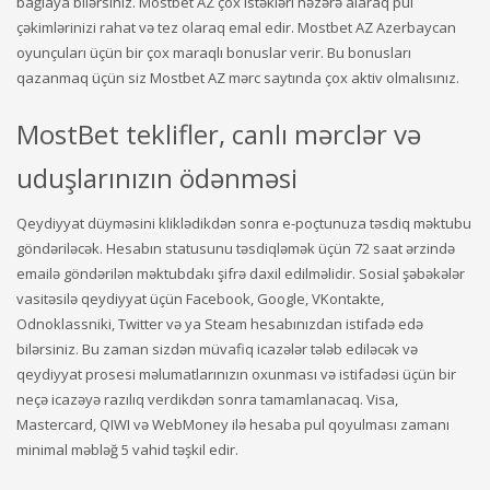
bağlaya bilərsiniz. Mostbet AZ çox istəkləri nəzərə alaraq pul
çəkimlərinizi rahat və tez olaraq emal edir. Mostbet AZ Azerbaycan
oyunçuları üçün bir çox maraqlı bonuslar verir. Bu bonusları
qazanmaq üçün siz Mostbet AZ mərc saytında çox aktiv olmalısınız.
MostBet teklifler, canlı mərclər və
uduşlarınızın ödənməsi
Qeydiyyat düyməsini kliklədikdən sonra e-poçtunuza təsdiq məktubu
göndəriləcək. Hesabın statusunu təsdiqləmək üçün 72 saat ərzində
emailə göndərilən məktubdakı şifrə daxil edilməlidir. Sosial şəbəkələr
vasitəsilə qeydiyyat üçün Facebook, Google, VKontakte,
Odnoklassniki, Twitter və ya Steam hesabınızdan istifadə edə
bilərsiniz. Bu zaman sizdən müvafiq icazələr tələb ediləcək və
qeydiyyat prosesi məlumatlarınızın oxunması və istifadəsi üçün bir
neçə icazəyə razılıq verdikdən sonra tamamlanacaq. Visa,
Mastercard, QIWI və WebMoney ilə hesaba pul qoyulması zamanı
minimal məbləğ 5 vahid təşkil edir.