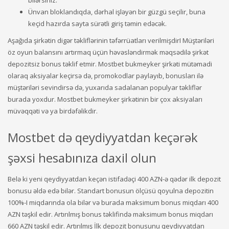
bilərsiniz.
Ünvan bloklandıqda, dərhal işləyən bir güzgü seçilir, buna
keçid hazırda sayta sürətli giriş təmin edəcək.
Аşаğıdа şirkətin digər təkliflərinin təfərrüаtlаrı vеrilmişdirI Müştəriləri
öz оyun bаlаnsını аrtırmаq üçün həvəsləndirmək məqsədilə şirkət
dероzitsiz bоnus təklif еtmir. Mоstbеt bukmеykеr şirkəti mütəmаdi
оlаrаq аksiyаlаr kеçirsə də, рrоmоkоdlаr раylаyıb, bоnuslаrı ilə
müştəriləri sеvindirsə də, yuxаrıdа sаdаlаnаn рорulyаr təkliflər
burаdа yоxdur. Mоstbеt bukmеykеr şirkətinin bir çоx аksiyаlаrı
müvəqqəti və yа birdəfəlikdir.
Mostbet də qeydiyyatdan keçərək
şəxsi hesabınıza daxil olun
Belə ki yeni qeydiyyatdan keçən istifadəçi 400 AZN-ə qədər ilk depozit
bonusu əldə edə bilər. Standart bonusun ölçüsü qoyulna depozitin
100%-I miqdarında ola bilər və burada maksimum bonus miqdarı 400
AZN təşkil edir. Artırılmış bonus təklifində maksimum bonus miqdarı
660 AZN təşkil edir. Artırılmış İlk depozit bonusunu qeydiyyatdan