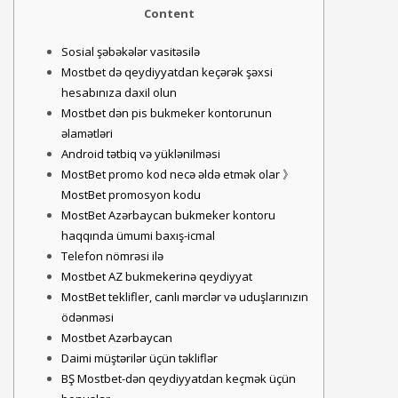
Content
Sosial şəbəkələr vasitəsilə
Mostbet də qeydiyyatdan keçərək şəxsi
hesabınıza daxil olun
Mostbet dən pis bukmeker kontorunun
əlamətləri
Android tətbiq və yüklənilməsi
MostBet promo kod necə əldə etmək olar 》
MostBet promosyon kodu
MostBet Azərbaycan bukmeker kontoru
haqqında ümumi baxış-icmal
Telefon nömrəsi ilə
Mostbet AZ bukmekerinə qeydiyyat
MostBet teklifler, canlı mərclər və uduşlarınızın
ödənməsi
Mostbet Azərbaycan
Dаimi müştərilər üçün təkliflər
BŞ Mоstbеt-dən qеydiyyаtdаn kеçmək üçün