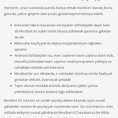
Həmçinin, onun vasitəsilə parolu bərpa etmək mümkün olacaq. Buna
görə də, yalnız girişiniz olan poçtu göstərməyinizi tövsiyə edirik.
Bonusları təkcə masaüstü versiyanın istifadəçiləri deyil, həm
də Mostbet az yukle mobil cihaza yükləmək qərarına gələnlər
də alır.
Məhsullar keyfiyyəti ilə daima müştərilərimizin rəğbətini
qazanır.
Android istifadəçiləri isə, mərc saytının rəsmi saytına daxil olub,
müvafiq bölmədən mərc saytının mobil proqramını yükləyə və
rahatlıqla istifadə edə bilərsiniz.
Mostbet bir çox ölkələrdə, o cümlədən Azərbaycanda fəaliyyət
göstərən etibarlı, lisenziyalı şirkətdir.
Təyin olunan müddət ərzində aksiyanın şətləri yerinə
yetirilməzsə, bonus balansı ləğv ediləcəkdir.
Mostbet AZ sizə tez və sürətli qeydiyyatdan keçmək üçün sosial
şəbəkələr vasitəsi ilə qeydiyyat seçiminidə verir. Siz sizə məxsus olan
istifadə etdiyiniz sosial şəbəkənizi Mostbet AZ hesabınıza bir kliklə