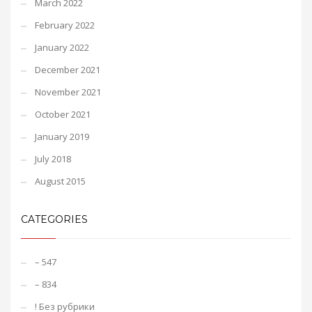
March 2022
February 2022
January 2022
December 2021
November 2021
October 2021
January 2019
July 2018
August 2015
CATEGORIES
– 547
– 834
! Без рубрики