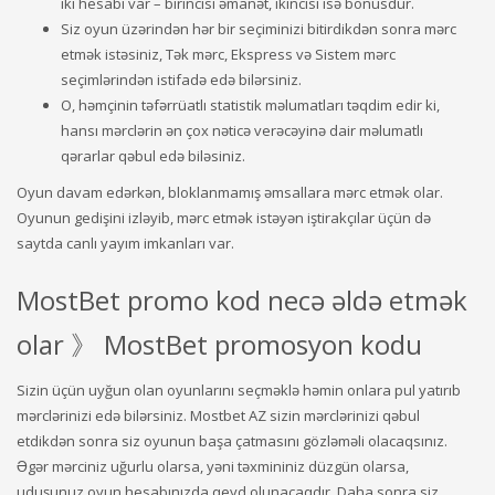
iki hesabı var – birincisi əmanət, ikincisi isə bonusdur.
Siz oyun üzərindən hər bir seçiminizi bitirdikdən sonra mərc
etmək istəsiniz, Tək mərc, Ekspress və Sistem mərc
seçimlərindən istifadə edə bilərsiniz.
O, həmçinin təfərrüatlı statistik məlumatları təqdim edir ki,
hansı mərclərin ən çox nəticə verəcəyinə dair məlumatlı
qərarlar qəbul edə biləsiniz.
Oyun davam edərkən, bloklanmamış əmsallara mərc etmək olar.
Oyunun gedişini izləyib, mərc etmək istəyən iştirakçılar üçün də
saytda canlı yayım imkanları var.
MostBet promo kod necə əldə etmək
olar 》 MostBet promosyon kodu
Sizin üçün uyğun olan oyunlarını seçməklə həmin onlara pul yatırıb
mərclərinizi edə bilərsiniz. Mostbet AZ sizin mərclərinizi qəbul
etdikdən sonra siz oyunun başa çatmasını gözləməli olacaqsınız.
Əgər mərciniz uğurlu olarsa, yəni təxmininiz düzgün olarsa,
uduşunuz oyun hesabınızda qeyd olunacaqdır. Daha sonra siz