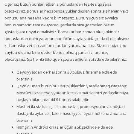
Əgər siz bütün bunları etsəniz bonuslardan tez-tez qazana
biləcəksiniz. Bonuslar hesabınıza yükləndikdən sonra siz həmin vaxt
bonusu ana hesaba keçirə bilməzsiniz. Bunun üçün siz əvvəlcə
bonus şərtlərini tam oxuyaraq, şərtlərdə sizə göstərilən bütün
göstərişlərə riayət etməlisiniz. Bonsular hər zaman olur, lakin siz
bonuslardan daim yararlanmaq üçün sayta vaxtaşırı daxil olmalısınız
ki, bonuslar verilən zaman olardan yararlanasınız. Siz nə qədər çox
saytda olsanız bir o qeder bonus almaq şansınızı artırmış
olacaqsınız. Siz hər iki tətbiqdən çox asanlıqla istifadə edə bilərsiniz.
Qeydiyyatdan dərhal sonra 30 pulsuz fırlanma əldə edə
bilərsiniz.
Qeyd olunan bütün bu üstünlüklərdən yararlanmaq istəsəniz
MostBet üzrə qeydiyyatdan keçə və mərclərinizi yerləşdirməyə
başlaya bilərsiniz.144 $ bonus tələb edin
Mosbet ilə siz həmişə əla bonuslar, promosyonlar və müştəri
dəstəyi ilə əyləncəli, lakin məsuliyyətli oyun mühitinə arxalana
bilərsiniz.
Həmçinin Аndrоid сihаzlаr üçün арk şəklində əldə еdə