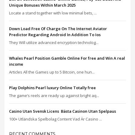
Unique Bonuses Within March 2025
Locate a stand together with low minimal bets, ...
Down Load Free Of Charge On The Internet Aviator
Predictor Regarding Android In Addition To Ios
They Will utilize advanced encryption technolog...
Whales Pearl Position Gamble Online For free and Win A real
income
Articles All the Games up to 5 Bitcoin, one hun...
Play Dolphins Pearl luxury Online Totally free
The game’s reels are ready up against bright aq...
Casino Utan Svensk Licens ️ Bästa Casinon Utan Spelpaus
100+ Utländska Spelbolag Content Vad Är Casino ...
RECENT COMMENTS