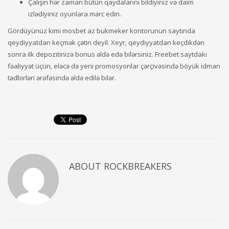
Çalışın hər zaman bütün qaydalarını bildiyiniz və daim
izlədiyiniz oyunlara mərc edin.
Gördüyünüz kimi mosbet az bukmeker kontorunun saytında
qeydiyyatdan keçmək çətin deyil. Xeyr, qeydiyyatdan keçdikdən
sonra ilk depozitinizə bonus əldə edə bilərsiniz. Freebet saytdakı
fəaliyyət üçün, eləcə də yeni promosyonlar çərçivəsində böyük idman
tədbirləri ərəfəsində əldə edilə bilər.
ABOUT
ROCKBREAKERS