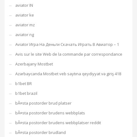
aviator IN
aviator ke
aviator mz
aviator ng
Aviator Игра На Деньги Скачать Играть В Авиатор – 1
Avis sur le site Web de la commande par correspondance
Azerbajany Mostbet
Azərbaycanda Mostbet veb saytına qeydiyyat və giriş 418
b1bet BR
b1bet brazil
bÃ¤sta postorder brud platser
bÃ¤sta postorder brudens webbplats
bÃ¤sta postorder brudens webbplatser reddit
bÃ¤sta postorder brudland