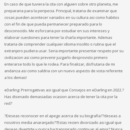
En caso de que tuviera la cita con alguien sobre otro planeta, me
prepararia para la peripecia. Principal, trataria de examinar que
cosas pueden acontecer variados en su cultura asi­ como habitos
con el fin de que pueda permanecer preparado para lo
desconocido. Me esforzaria por estudiar en sus intereses y
elaborar cuestiones para tener la charla importante. Ademas
trataria de comprender cualquier idioma insolito o rutina que el
extranjero pudiera usar. Seria importante presentar respeto por su
civilizacion asi­ como prevenir juzgarlo desprovisto primero
enterarse todo lo que le rodea. Para finalizar, disfrutaria de mi
andanza asi­ como saldria con un nuevo aspecto de vista referente
a los demas!
eDarling: Prerrogativas asi igual que Consejos en eDarling en 2022.?
Has disenado demasiadas ocasion acerca de tener la cita por la
red?
?Deseas reconocer en el apego acerca de su biografia??deseas a
nosotros media anaranjado??Estas recien divorciado asi igual que
deseas divertirte y nunca ha transpirado continuar al amor? Nunca