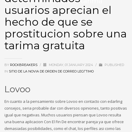
prostitucion sobre una tarima
usuarios aprecian el
gratuita
hecho de que se
prostitucion sobre una
tarima gratuita
BY
ROCKBREAKERS
/
MONDAY, 01 JANUARY 2024
/
PUBLISHED
IN
SITIO DE LA NOVIA DE ORDEN DE CORREO LEGГ­TIMO
Lovoo
En cuanto a la pensamiento sobre Lovoo en contacto con edarling
consejos, seri­a probable dar con diversos opiniones, tanto positivas
igual que negativas. Muchos usuarios piensan que Lovoo resulta
una buena aplicacion Con El Fin De encontrar pareja ya que ofrece
demasiadas posibilidades, como el chat, los perfiles asi­ como las