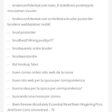
bridesconfidential.com main_fi todellinen postimyynti
morsiamen sivusto
bridesconfidential.com sv+brittiska-brudar postorder
brudens webbplatser reddit
brud postorder
brudbestГ¤llning postbyrГҐ
brudeparets ordre bruder
brudepostordre
Bst Hookup Sites
buen correo orden sitio web de la novia
buon sito web per la sposa per corrispondenza
buona idea per la sposa per corrispondenza?
buscando una novia por correo
Bwin Review Absolutely Essential Read Bwin Wagering Pros
And Even Cons Uncovered – 75