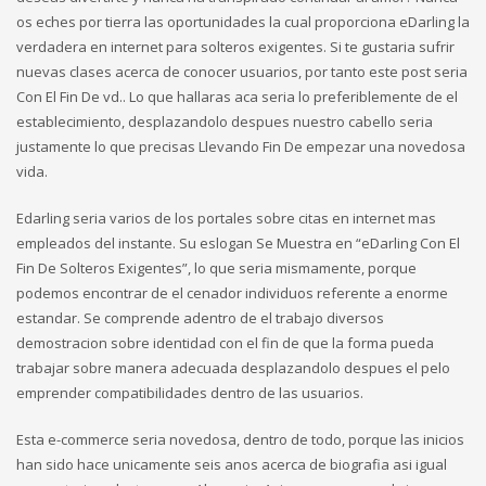
os eches por tierra las oportunidades la cual proporciona eDarling la
verdadera en internet para solteros exigentes. Si te gustaria sufrir
nuevas clases acerca de conocer usuarios, por tanto este post seri­a
Con El Fin De vd.. Lo que hallaras aca seria lo preferiblemente de el
establecimiento, desplazandolo despues nuestro cabello seri­a
justamente lo que precisas Llevando Fin De empezar una novedosa
vida.
Edarling seria varios de los portales sobre citas en internet mas
empleados del instante. Su eslogan Se Muestra en “eDarling Con El
Fin De Solteros Exigentes”, lo que seria mismamente, porque
podemos encontrar de el cenador individuos referente a enorme
estandar. Se comprende adentro de el trabajo diversos
demostracion sobre identidad con el fin de que la forma pueda
trabajar sobre manera adecuada desplazandolo despues el pelo
emprender compatibilidades dentro de las usuarios.
Esta e-commerce seria novedosa, dentro de todo, porque las inicios
han sido hace unicamente seis anos acerca de biografia asi igual