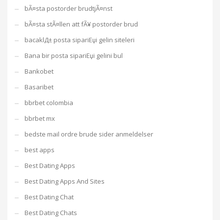
bÃ¤sta postorder brudtjÃ¤nst
bÃ¤sta stÃ¤llen att fÃ¥ postorder brud
bacaklД± posta sipariЕџi gelin siteleri
Bana bir posta sipariЕџi gelini bul
Bankobet
Basaribet
bbrbet colombia
bbrbet mx
bedste mail ordre brude sider anmeldelser
best apps
Best Dating Apps
Best Dating Apps And Sites
Best Dating Chat
Best Dating Chats