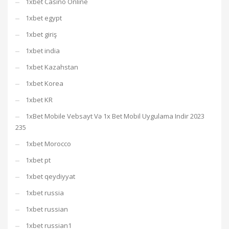
1xbet Casino Online
1xbet egypt
1xbet giriş
1xbet india
1xbet Kazahstan
1xbet Korea
1xbet KR
1xBet Mobile Vebsayt Və 1x Bet Mobil Uygulama Indir 2023
235
1xbet Morocco
1xbet pt
1xbet qeydiyyat
1xbet russia
1xbet russian
1xbet russian1