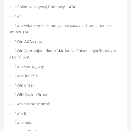
17 Slottica Aktywuj Darmowy – 474
1w
1win Aviator yüksək uduşlar və səxavətli bonusların tək
ünvanı 374
1Win AZ Casino
1Win Azerbaijan İdman Mərcləri və Caisno saytı Bonus alın
Daxil ol 679
1win Azerbajany
1win Bet 359
1Win Brasil
1WIN Casino Brasil
1win casino spanish
1win fr
1win India