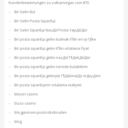
Kundenbewertungen zu vulkanvegas com 870
Bir Gelin Bul
Bir Gelin Posta SipariЕџi
Bir Gelin SipariЕџi NasД±l Posta YapД±lД±r
Bir posta sipariЕџi gelini bulmak iГ§in en iyi Гјlke
Bir posta sipariЕџi gelini iГ§in ortalama fiyat
Bir posta sipariЕџi gelini nasД±l Г§Д±kД±lД±r
Bir posta sipariЕџi gelini nerede bulabilirim
Bir posta sipariЕџi geliniyle Г§Д±kmalД± mД±yД±m
Bir posta sipariЕџinin ortalama maliyeti
bitcoin casino
bizzo casino
bla gjennom postordrebruden
blog