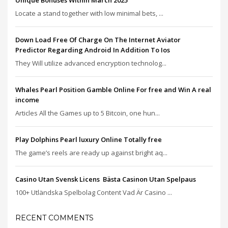
Unique Bonuses Within March 2025
Locate a stand together with low minimal bets, ...
Down Load Free Of Charge On The Internet Aviator
Predictor Regarding Android In Addition To Ios
They Will utilize advanced encryption technolog...
Whales Pearl Position Gamble Online For free and Win A real
income
Articles All the Games up to 5 Bitcoin, one hun...
Play Dolphins Pearl luxury Online Totally free
The game’s reels are ready up against bright aq...
Casino Utan Svensk Licens ️ Bästa Casinon Utan Spelpaus
100+ Utländska Spelbolag Content Vad Är Casino ...
RECENT COMMENTS