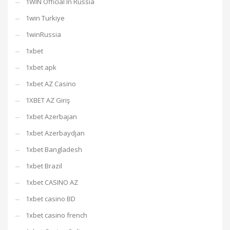
1WIN Official In Russia
1win Turkiye
1winRussia
1xbet
1xbet apk
1xbet AZ Casino
1XBET AZ Giriş
1xbet Azerbajan
1xbet Azerbaydjan
1xbet Bangladesh
1xbet Brazil
1xbet CASINO AZ
1xbet casino BD
1xbet casino french