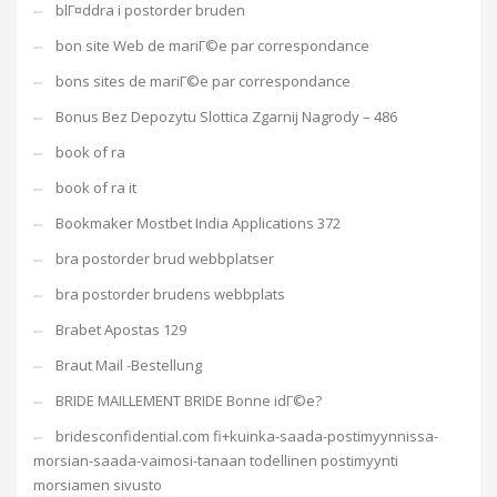
blГ¤ddra i postorder bruden
bon site Web de mariГ©e par correspondance
bons sites de mariГ©e par correspondance
Bonus Bez Depozytu Slottica Zgarnij Nagrody – 486
book of ra
book of ra it
Bookmaker Mostbet India Applications 372
bra postorder brud webbplatser
bra postorder brudens webbplats
Brabet Apostas 129
Braut Mail -Bestellung
BRIDE MAILLEMENT BRIDE Bonne idГ©e?
bridesconfidential.com fi+kuinka-saada-postimyynnissa-
morsian-saada-vaimosi-tanaan todellinen postimyynti
morsiamen sivusto