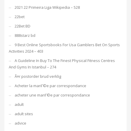
2021 22 Primeira Liga Wikipedia – 528
22bet
22Bet BD
888starz bd
9 Best Online Sportsbooks For Usa Gamblers Bet On Sports
Activities 2024 – 403
A Guideline In Buy To The Finest Physical Fitness Centres
And Gyms In Istanbul – 274
Ã¤r postorder brud verklig
Acheter la mariГ©e par correspondance
acheter une mariГ©e par correspondance
adult
adult sites
advice