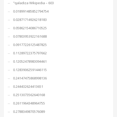
"qaladiza Wikipedia – 603
0.018991485852794754
0.02871714926218183
0.05862154086710525
0.07803953922161688
0.09177226125487825
0.11289722375797662
0.12052478983094461
0.12839062591446115
0.24147475868998136
0.244432624413651
0.2513073562640168
0.2611964348964755
0.2788349870576089