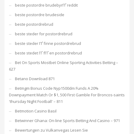
beste postordre brudebyrГҐ reddit
beste postordre brudeside
beste postordrebrud
beste steder for postordrebrud
beste steder ГҐ finne postordrebrud
beste stedet ГҐ fГҐ en postordrebrud
Bet On Sports Mostbet Online Sporting Activities Betting –
627
Betano Download 871
Betmgm Bonus Code Nyp1500dm Funds A 20%
Downpayment Match Or $1, 500 First Gamble For Broncos-saints
'thursday Night Football' – 811
Betmotion Casino Basil
Betwinner Ghana: On-line Sports Betting And Casino – 971
Bewertungen zu Vulkanvegas Lesen Sie