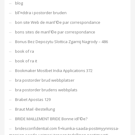
blog
blГ¤ddra i postorder bruden
bon site Web de mariГ©e par correspondance
bons sites de mariГ©e par correspondance
Bonus Bez Depozytu Slottica Zgarnij Nagrody – 486
book of ra
book of ra it
Bookmaker Mostbet India Applications 372
bra postorder brud webbplatser
bra postorder brudens webbplats
Brabet Apostas 129
Braut Mail -Bestellung
BRIDE MAILLEMENT BRIDE Bonne idГ©e?
bridesconfidential.com fi+kuinka-saada-postimyynnissa-