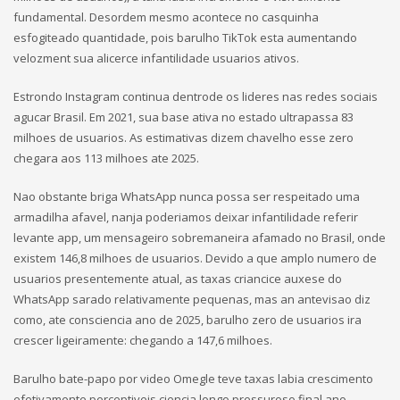
fundamental.
Desordem mesmo acontece no casquinha
esfogiteado quantidade, pois barulho TikTok esta aumentando
velozment sua alicerce infantilidade usuarios ativos.
Estrondo Instagram continua dentrode os lideres nas redes sociais
agucar Brasil. Em 2021, sua base ativa no estado ultrapassa 83
milhoes de usuarios. As estimativas dizem chavelho esse zero
chegara aos 113 milhoes ate 2025.
Nao obstante briga WhatsApp nunca possa ser respeitado uma
armadilha afavel, nanja poderiamos deixar infantilidade referir
levante app, um mensageiro sobremaneira afamado no Brasil, onde
existem 146,8 milhoes de usuarios. Devido a que amplo numero de
usuarios presentemente atual, as taxas criancice auxese do
WhatsApp sarado relativamente pequenas, mas an antevisao diz
como, ate consciencia ano de 2025, barulho zero de usuarios ira
crescer ligeiramente: chegando a 147,6 milhoes.
Barulho bate-papo por video Omegle teve taxas labia crescimento
efetivamente perceptiveis ciencia longo pressuroso final ano.