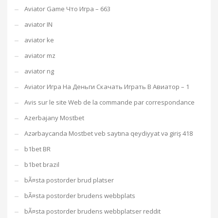
Aviator Game Что Игра – 663
aviator IN
aviator ke
aviator mz
aviator ng
Aviator Игра На Деньги Скачать Играть В Авиатор – 1
Avis sur le site Web de la commande par correspondance
Azerbajany Mostbet
Azərbaycanda Mostbet veb saytına qeydiyyat və giriş 418
b1bet BR
b1bet brazil
bÃ¤sta postorder brud platser
bÃ¤sta postorder brudens webbplats
bÃ¤sta postorder brudens webbplatser reddit