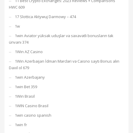
11 Best Crypto Exchanges: 2023 Reviews + Comparisons
HWC 609
17 Slottica Aktywuj Darmowy – 474
1w
1win Aviator yüksək uduşlar və səxavətli bonusların tək
ünvanı 374
1Win AZ Casino
1Win Azerbaijan İdman Mərcləri və Caisno saytı Bonus alın
Daxil ol 679
1win Azerbajany
1win Bet 359
1Win Brasil
1WIN Casino Brasil
1win casino spanish
1win fr