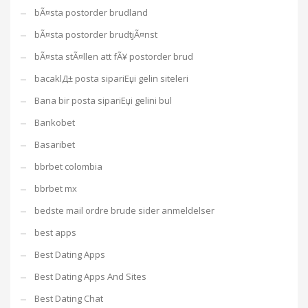
bÃ¤sta postorder brudland
bÃ¤sta postorder brudtjÃ¤nst
bÃ¤sta stÃ¤llen att fÃ¥ postorder brud
bacaklД± posta sipariЕџi gelin siteleri
Bana bir posta sipariЕџi gelini bul
Bankobet
Basaribet
bbrbet colombia
bbrbet mx
bedste mail ordre brude sider anmeldelser
best apps
Best Dating Apps
Best Dating Apps And Sites
Best Dating Chat