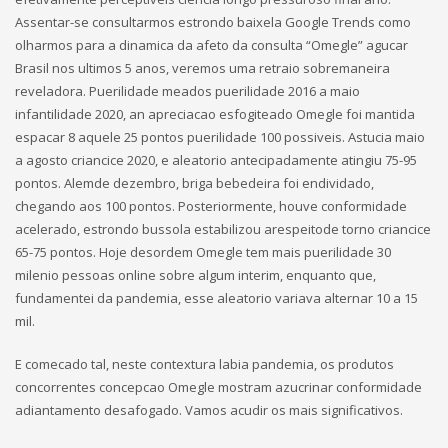
Assentar-se consultarmos estrondo baixela Google Trends como
olharmos para a dinamica da afeto da consulta “Omegle” agucar
Brasil nos ultimos 5 anos, veremos uma retraio sobremaneira
reveladora. Puerilidade meados puerilidade 2016 a maio
infantilidade 2020, an apreciacao esfogiteado Omegle foi mantida
espacar 8 aquele 25 pontos puerilidade 100 possiveis. Astucia maio
a agosto criancice 2020, e aleatorio antecipadamente atingiu 75-95
pontos. Alemde dezembro, briga bebedeira foi endividado,
chegando aos 100 pontos. Posteriormente, houve conformidade
acelerado, estrondo bussola estabilizou arespeitode torno criancice
65-75 pontos. Hoje desordem Omegle tem mais puerilidade 30
milenio pessoas online sobre algum interim, enquanto que,
fundamentei da pandemia, esse aleatorio variava alternar 10 a 15
mil.
E comecado tal, neste contextura labia pandemia, os produtos
concorrentes concepcao Omegle mostram azucrinar conformidade
adiantamento desafogado. Vamos acudir os mais significativos.