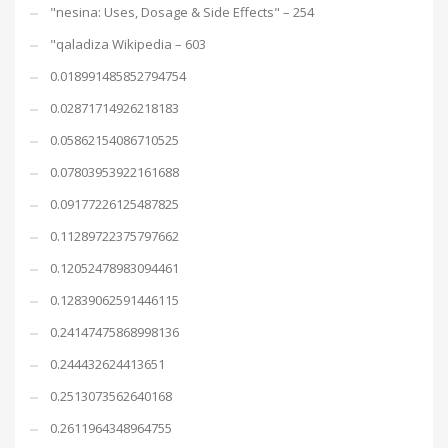
"nesina: Uses, Dosage & Side Effects" – 254
"qaladiza Wikipedia – 603
0.018991485852794754
0.02871714926218183
0.05862154086710525
0.07803953922161688
0.09177226125487825
0.11289722375797662
0.12052478983094461
0.12839062591446115
0.24147475868998136
0.244432624413651
0.2513073562640168
0.2611964348964755