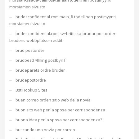
morsian-saada-vaimosi-tanaan todellinen postimyynti
morsiamen sivusto
bridesconfidential.com main_fi todellinen postimyynti
morsiamen sivusto
bridesconfidential.com sv+brittiska-brudar postorder
brudens webbplatser reddit
brud postorder
brudbestГ¤llning postbyrГҐ
brudeparets ordre bruder
brudepostordre
Bst Hookup Sites
buen correo orden sitio web de la novia
buon sito web per la sposa per corrispondenza
buona idea per la sposa per corrispondenza?
buscando una novia por correo