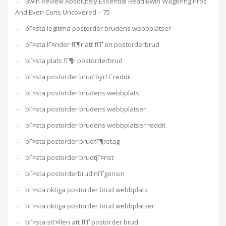
Bwin Review Absolutely Essential Read Bwin Wagering Pros
And Even Cons Uncovered – 75
bГ¤sta legitima postorder brudens webbplatser
bГ¤sta lГ¤nder fГ¶r att fГҐ en postorderbrud
bГ¤sta plats fГ¶r postorderbrud
bГ¤sta postorder brud byrГҐ reddit
bГ¤sta postorder brudens webbplats
bГ¤sta postorder brudens webbplatser
bГ¤sta postorder brudens webbplatser reddit
bГ¤sta postorder brudfГ¶retag
bГ¤sta postorder brudtjГ¤nst
bГ¤sta postorderbrud nГҐgonsin
bГ¤sta riktiga postorder brud webbplats
bГ¤sta riktiga postorder brud webbplatser
bГ¤sta stГ¤llen att fГҐ postorder brud