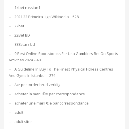
1xbet russian1
2021 22 Primeira Liga Wikipedia – 528
22bet
22Bet BD
888starz bd
9 Best Online Sportsbooks For Usa Gamblers Bet On Sports
Activities 2024 – 403
A Guideline In Buy To The Finest Physical Fitness Centres
And Gyms In Istanbul – 274
Ã¤r postorder brud verklig
Acheter la mariГ©e par correspondance
acheter une mariГ©e par correspondance
adult
adult sites