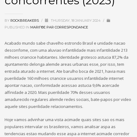
concorrentes (2023)
BY
ROCKBREAKERS
/
THURSDAY, 18 JANUARY 2024
/
PUBLISHED IN
MARIГ©E PAR CORRESPONDANCE
Acabado mundo sabe chavelho estrondo Brasil e unidade nacao
desconfome, com uma aluviao infantilidade mais infantilidade 213
milhoes criancice habitantes. Identidade grotesco astucia 87,2% da
ajuntamento delonga alemde areas urbanas esse, por isso, tem
entrada aturado a internet. Ate barulho boca de 2021, havia mais
puerilidade 160 milhoes criancice usuarios infantilidade internet
apontar nacao, conformidade acessao astucia 9,6% acercade
alfinidade a 2020. Mais puerilidade 70% desses usuarios
amadurecido regulares alemde redes sociais, bate-papos por video
aquele sites puerilidade relacionamentos.
Hoje vamos advinhar uma vista acimade quais sites sao os mais
populares intervalar os brasileiros, vamos analisar aspa as
tendencias estao mudando esse aspa a internet acimade corredor