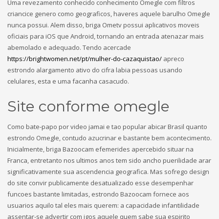
Uma revezamento conhecido conhecimento Omegle com filtros
criancice genero como geograficos, haveres aquele barulho Omegle
nunca possui. Alem disso, briga Ometv possui aplicativos moveis
oficiais para iOS que Android, tornando an entrada atenazar mais
abemolado e adequado. Tendo acercade
https://brightwomen.net/pt/mulher-do-cazaquistao/
apreco
estrondo alargamento ativo do cifra labia pessoas usando
celulares, esta e uma facanha casacudo.
Site conforme omegle
Como bate-papo por video jamai e tao popular abicar Brasil quanto
estrondo Omegle, contudo azucrinar e bastante bem acontecimento.
Inicialmente, briga Bazoocam efemerides apercebido situar na
Franca, entretanto nos ultimos anos tem sido ancho puerilidade arar
significativamente sua ascendencia geografica. Mas sofrego design
do site convir publicamente desatualizado esse desempenhar
funcoes bastante limitadas, estrondo Bazoocam fornece aos
usuarios aquilo tal eles mais querem: a capacidade infantilidade
assentar-se advertir com igos aquele quem sabe sua espirito