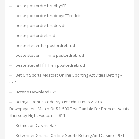
beste postordre brudbyrГҐ
beste postordre brudebyrГҐ reddit
beste postordre brudeside
beste postordrebrud
beste steder for postordrebrud
beste steder ГҐ finne postordrebrud
beste stedet ГҐ fГҐ en postordrebrud
Bet On Sports Mostbet Online Sporting Activities Betting –
627
Betano Download 871
Betmgm Bonus Code Nyp1500dm Funds A 20%
Downpayment Match Or $1, 500 First Gamble For Broncos-saints
'thursday Night Football' – 811
Betmotion Casino Basil
Betwinner Ghana: On-line Sports Betting And Casino – 971