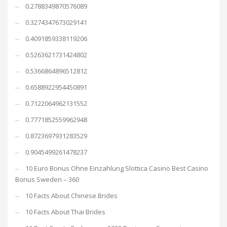
0.2788349870576089
0.3274347673029141
0.4091859338119206
0.5263621731424802
0.5366864896512812
0.6588922954450891
0.7122064962131552
0.7771852559962948
0.8723697931283529
0.9045499261478237
10 Euro Bonus Ohne Einzahlung Slottica Casino Best Casino
Bonus Sweden – 360
10 Facts About Chinese Brides
10 Facts About Thai Brides