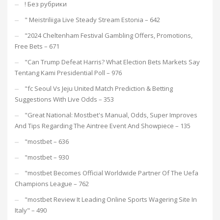
! Без рубрики
"️ Meistriliiga Live Steady Stream Estonia – 642
"2024 Cheltenham Festival Gambling Offers, Promotions,
Free Bets – 671
"Can Trump Defeat Harris? What Election Bets Markets Say
Tentang Kami Presidential Poll – 976
"fc Seoul Vs Jeju United Match Prediction & Betting
Suggestions With Live Odds – 353
"Great National: Mostbet's Manual, Odds, Super Improves
And Tips Regarding The Aintree Event And Showpiece – 135
"mostbet – 636
"mostbet – 930
"mostbet Becomes Official Worldwide Partner Of The Uefa
Champions League – 762
"mostbet Review It Leading Online Sports Wagering Site In
Italy" – 490