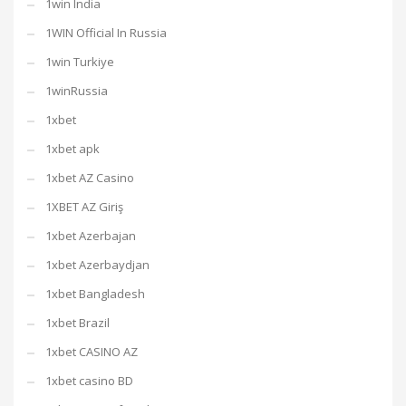
1win India
1WIN Official In Russia
1win Turkiye
1winRussia
1xbet
1xbet apk
1xbet AZ Casino
1XBET AZ Giriş
1xbet Azerbajan
1xbet Azerbaydjan
1xbet Bangladesh
1xbet Brazil
1xbet CASINO AZ
1xbet casino BD