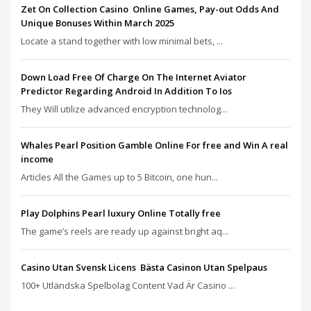
Zet On Collection Casino ️ Online Games, Pay-out Odds And
Unique Bonuses Within March 2025
Locate a stand together with low minimal bets, ...
Down Load Free Of Charge On The Internet Aviator
Predictor Regarding Android In Addition To Ios
They Will utilize advanced encryption technolog...
Whales Pearl Position Gamble Online For free and Win A real
income
Articles All the Games up to 5 Bitcoin, one hun...
Play Dolphins Pearl luxury Online Totally free
The game’s reels are ready up against bright aq...
Casino Utan Svensk Licens ️ Bästa Casinon Utan Spelpaus
100+ Utländska Spelbolag Content Vad Är Casino ...