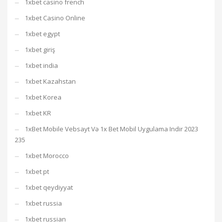
1xbet casino french
1xbet Casino Online
1xbet egypt
1xbet giriş
1xbet india
1xbet Kazahstan
1xbet Korea
1xbet KR
1xBet Mobile Vebsayt Və 1x Bet Mobil Uygulama Indir 2023
235
1xbet Morocco
1xbet pt
1xbet qeydiyyat
1xbet russia
1xbet russian