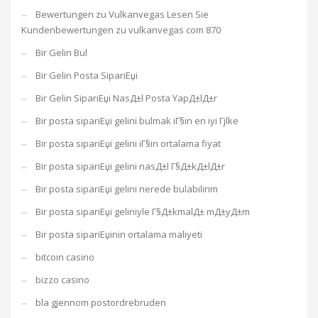
Bewertungen zu Vulkanvegas Lesen Sie
Kundenbewertungen zu vulkanvegas com 870
Bir Gelin Bul
Bir Gelin Posta SipariЕџi
Bir Gelin SipariЕџi NasД±l Posta YapД±lД±r
Bir posta sipariЕџi gelini bulmak iГ§in en iyi Гјlke
Bir posta sipariЕџi gelini iГ§in ortalama fiyat
Bir posta sipariЕџi gelini nasД±l Г§Д±kД±lД±r
Bir posta sipariЕџi gelini nerede bulabilirim
Bir posta sipariЕџi geliniyle Г§Д±kmalД± mД±yД±m
Bir posta sipariЕџinin ortalama maliyeti
bitcoin casino
bizzo casino
bla gjennom postordrebruden