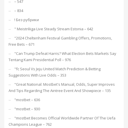
– 547
– 834
! Без рубрики
"️ Meistriliiga Live Steady Stream Estonia – 642
"2024 Cheltenham Festival Gambling Offers, Promotions,
Free Bets – 671
"Can Trump Defeat Harris? What Election Bets Markets Say
Tentang Kami Presidential Poll – 976
"fc Seoul Vs Jeju United Match Prediction & Betting
Suggestions With Live Odds – 353
"Great National: Mostbet's Manual, Odds, Super Improves
And Tips Regarding The Aintree Event And Showpiece – 135
"mostbet – 636
"mostbet – 930
"mostbet Becomes Official Worldwide Partner Of The Uefa
Champions League – 762