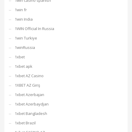
1win casino spanish
1win fr
1win India
1WIN Official In Russia
1win Turkiye
1winRussia
1xbet
1xbet apk
1xbet AZ Casino
1XBET AZ Giriş
1xbet Azerbajan
1xbet Azerbaydjan
1xbet Bangladesh
1xbet Brazil