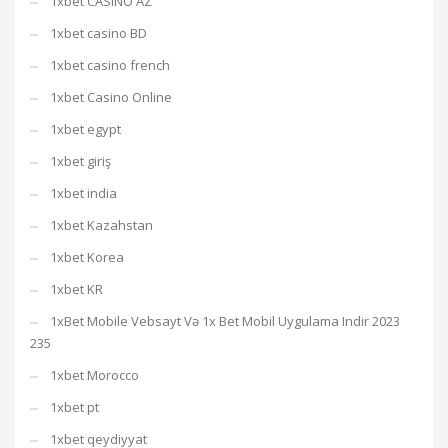
1xbet CASINO AZ
1xbet casino BD
1xbet casino french
1xbet Casino Online
1xbet egypt
1xbet giriş
1xbet india
1xbet Kazahstan
1xbet Korea
1xbet KR
1xBet Mobile Vebsayt Və 1x Bet Mobil Uygulama Indir 2023
235
1xbet Morocco
1xbet pt
1xbet qeydiyyat