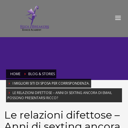
HOME
BLOG & STORIES
I MIGLIORI SITI DI SPOSA PER CORRISPONDENZA.
LE RELAZIONI DIFETTOSE – ANNI DI SEXTING ANCORA DI EMAIL
POSSONO PRESENTARSI RICCO?
Le relazioni difettose –
Le relazioni difettose – Anni di
sexting ancora di email possono
Anni di sexting ancora