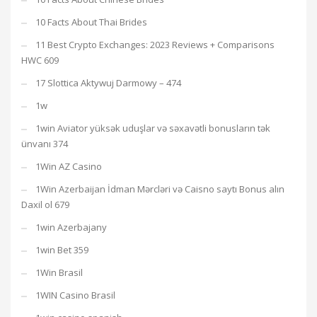
10 Facts About Thai Brides
11 Best Crypto Exchanges: 2023 Reviews + Comparisons
HWC 609
17 Slottica Aktywuj Darmowy – 474
1w
1win Aviator yüksək uduşlar və səxavətli bonusların tək
ünvanı 374
1Win AZ Casino
1Win Azerbaijan İdman Mərcləri və Caisno saytı Bonus alın
Daxil ol 679
1win Azerbajany
1win Bet 359
1Win Brasil
1WIN Casino Brasil