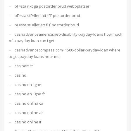
bГ¤sta riktiga postorder brud webbplatser
bГ¤sta stГ¤llen att fГҐ postorder brud
bГ¤sta stГ¤llet att fГҐ postorder brud
cashadvanceamerica.net+disability-payday-loans how much
of a payday loan can i get
cashadvancecompass.com+1500-dollar-payday-loan where
to get payday loans near me
casibom tr
casino
casino en ligne
casino en ligne fr
casino onlina ca
casino online ar
casinò online it