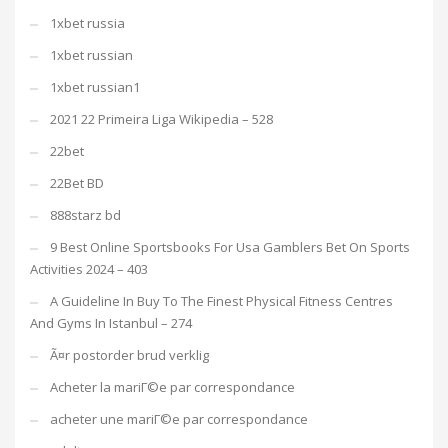
1xbet russia
1xbet russian
1xbet russian1
2021 22 Primeira Liga Wikipedia – 528
22bet
22Bet BD
888starz bd
9 Best Online Sportsbooks For Usa Gamblers Bet On Sports
Activities 2024 – 403
A Guideline In Buy To The Finest Physical Fitness Centres
And Gyms In Istanbul – 274
Ã¤r postorder brud verklig
Acheter la mariГ©e par correspondance
acheter une mariГ©e par correspondance