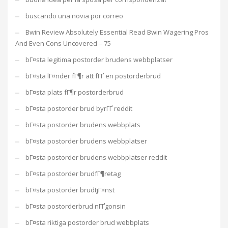
buscando una novia por correo
Bwin Review Absolutely Essential Read Bwin Wagering Pros
And Even Cons Uncovered – 75
bГ¤sta legitima postorder brudens webbplatser
bГ¤sta lГ¤nder fГ¶r att fГҐ en postorderbrud
bГ¤sta plats fГ¶r postorderbrud
bГ¤sta postorder brud byrГҐ reddit
bГ¤sta postorder brudens webbplats
bГ¤sta postorder brudens webbplatser
bГ¤sta postorder brudens webbplatser reddit
bГ¤sta postorder brudfГ¶retag
bГ¤sta postorder brudtjГ¤nst
bГ¤sta postorderbrud nГҐgonsin
bГ¤sta riktiga postorder brud webbplats