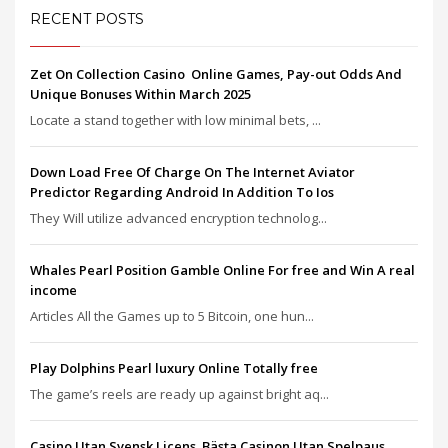
RECENT POSTS
Zet On Collection Casino ️ Online Games, Pay-out Odds And
Unique Bonuses Within March 2025
Locate a stand together with low minimal bets, ...
Down Load Free Of Charge On The Internet Aviator
Predictor Regarding Android In Addition To Ios
They Will utilize advanced encryption technolog...
Whales Pearl Position Gamble Online For free and Win A real
income
Articles All the Games up to 5 Bitcoin, one hun...
Play Dolphins Pearl luxury Online Totally free
The game’s reels are ready up against bright aq...
Casino Utan Svensk Licens ️ Bästa Casinon Utan Spelpaus