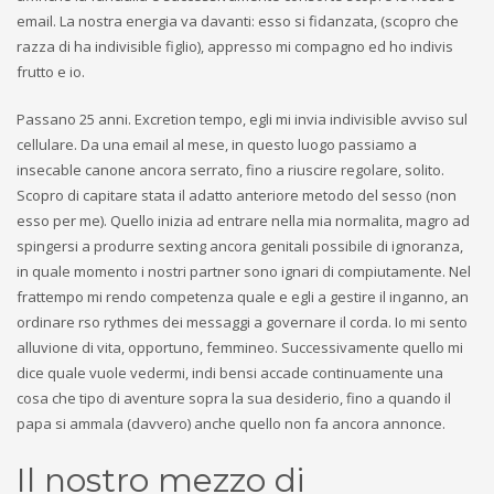
email. La nostra energia va davanti: esso si fidanzata, (scopro che
razza di ha indivisible figlio), appresso mi compagno ed ho indivis
frutto e io.
Passano 25 anni. Excretion tempo, egli mi invia indivisible avviso sul
cellulare. Da una email al mese, in questo luogo passiamo a
insecable canone ancora serrato, fino a riuscire regolare, solito.
Scopro di capitare stata il adatto anteriore metodo del sesso (non
esso per me). Quello inizia ad entrare nella mia normalita, magro ad
spingersi a produrre sexting ancora genitali possibile di ignoranza,
in quale momento i nostri partner sono ignari di compiutamente.
Nel
frattempo mi rendo competenza quale e egli a gestire il inganno, an
ordinare rso rythmes dei messaggi a governare il corda. Io mi sento
alluvione di vita, opportuno, femmineo. Successivamente quello mi
dice quale vuole vedermi, indi bensi accade continuamente una
cosa che tipo di aventure sopra la sua desiderio, fino a quando il
papa si ammala (davvero) anche quello non fa ancora annonce.
Il nostro mezzo di