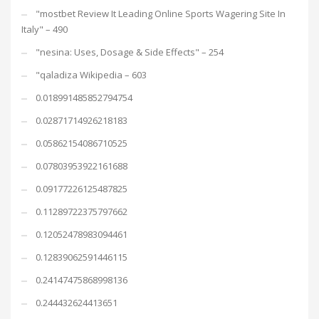
"mostbet Review It Leading Online Sports Wagering Site In
Italy" – 490
"nesina: Uses, Dosage & Side Effects" – 254
"qaladiza Wikipedia – 603
0.018991485852794754
0.02871714926218183
0.05862154086710525
0.07803953922161688
0.09177226125487825
0.11289722375797662
0.12052478983094461
0.12839062591446115
0.24147475868998136
0.244432624413651