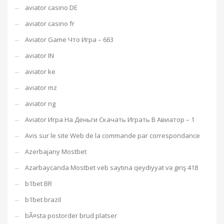
aviator casino DE
aviator casino fr
Aviator Game Что Игра – 663
aviator IN
aviator ke
aviator mz
aviator ng
Aviator Игра На Деньги Скачать Играть В Авиатор – 1
Avis sur le site Web de la commande par correspondance
Azerbajany Mostbet
Azərbaycanda Mostbet veb saytına qeydiyyat və giriş 418
b1bet BR
b1bet brazil
bÃ¤sta postorder brud platser