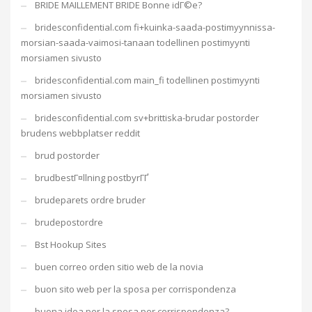
BRIDE MAILLEMENT BRIDE Bonne idГ©e?
bridesconfidential.com fi+kuinka-saada-postimyynnissa-
morsian-saada-vaimosi-tanaan todellinen postimyynti
morsiamen sivusto
bridesconfidential.com main_fi todellinen postimyynti
morsiamen sivusto
bridesconfidential.com sv+brittiska-brudar postorder
brudens webbplatser reddit
brud postorder
brudbestГ¤llning postbyrГҐ
brudeparets ordre bruder
brudepostordre
Bst Hookup Sites
buen correo orden sitio web de la novia
buon sito web per la sposa per corrispondenza
buona idea per la sposa per corrispondenza?