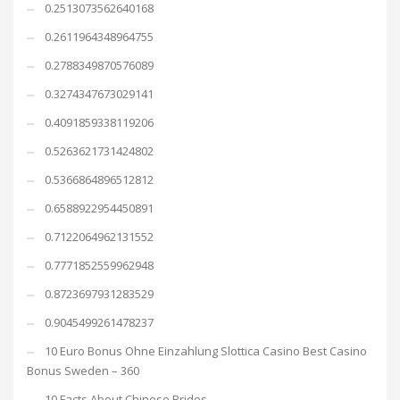
0.2513073562640168
0.2611964348964755
0.2788349870576089
0.3274347673029141
0.4091859338119206
0.5263621731424802
0.5366864896512812
0.6588922954450891
0.7122064962131552
0.7771852559962948
0.8723697931283529
0.9045499261478237
10 Euro Bonus Ohne Einzahlung Slottica Casino Best Casino
Bonus Sweden – 360
10 Facts About Chinese Brides