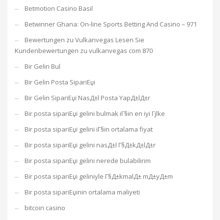
Betmotion Casino Basil
Betwinner Ghana: On-line Sports Betting And Casino – 971
Bewertungen zu Vulkanvegas Lesen Sie
Kundenbewertungen zu vulkanvegas com 870
Bir Gelin Bul
Bir Gelin Posta SipariЕџi
Bir Gelin SipariЕџi NasД±l Posta YapД±lД±r
Bir posta sipariЕџi gelini bulmak iГ§in en iyi Гјlke
Bir posta sipariЕџi gelini iГ§in ortalama fiyat
Bir posta sipariЕџi gelini nasД±l Г§Д±kД±lД±r
Bir posta sipariЕџi gelini nerede bulabilirim
Bir posta sipariЕџi geliniyle Г§Д±kmalД± mД±yД±m
Bir posta sipariЕџinin ortalama maliyeti
bitcoin casino