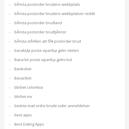
bÃ¤sta postorder brudens webbplats
bÃ¤sta postorder brudens webbplatser reddit
bÃ¤sta postorder brudland
bÃ¤sta postorder brudtjÃ¤nst
bÃ¤sta stÃ¤llen att fÃ¥ postorder brud
bacaklД± posta sipariЕџi gelin siteleri
Bana bir posta sipariЕџi gelini bul
Bankobet
Basaribet
bbrbet colombia
bbrbet mx
bedste mail ordre brude sider anmeldelser
best apps
Best Dating Apps