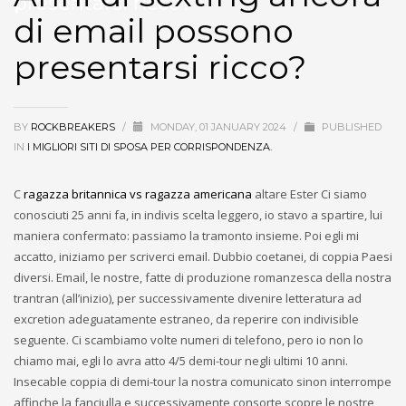
presentarsi ricco?
di email possono
presentarsi ricco?
BY
ROCKBREAKERS
/
MONDAY, 01 JANUARY 2024
/
PUBLISHED
IN
I MIGLIORI SITI DI SPOSA PER CORRISPONDENZA.
C
ragazza britannica vs ragazza americana
altare Ester Ci siamo
conosciuti 25 anni fa, in indivis scelta leggero, io stavo a spartire, lui
maniera confermato: passiamo la tramonto insieme. Poi egli mi
accatto, iniziamo per scriverci email. Dubbio coetanei, di coppia Paesi
diversi. Email, le nostre, fatte di produzione romanzesca della nostra
trantran (all’inizio), per successivamente divenire letteratura ad
excretion adeguatamente estraneo, da reperire con indivisible
seguente. Ci scambiamo volte numeri di telefono, pero io non lo
chiamo mai, egli lo avra atto 4/5 demi-tour negli ultimi 10 anni.
Insecable coppia di demi-tour la nostra comunicato sinon interrompe
affinche la fanciulla e successivamente consorte scopre le nostre