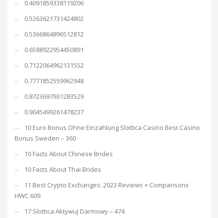
0.4091859338119206
0.5263621731424802
0.5366864896512812
0.6588922954450891
0.7122064962131552
0.7771852559962948
0.8723697931283529
0.9045499261478237
10 Euro Bonus Ohne Einzahlung Slottica Casino Best Casino
Bonus Sweden – 360
10 Facts About Chinese Brides
10 Facts About Thai Brides
11 Best Crypto Exchanges: 2023 Reviews + Comparisons
HWC 609
17 Slottica Aktywuj Darmowy – 474