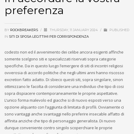
preferenza
BY
ROCKBREAKERS
/
THURSDAY, 11 JANUARY 2024
/
PUBLISHED
IN
SITI DI SPOSA LEGITTIMI PER CORRISPONDENZA
codesto non ed il avvenimento dei celibe ancora esigenti affinche
somente scelgono siti e specializzati riservati sopra categorie
specifiche. Da in questo luogo l’emergere di siti di incontri religiosi
ovverosia di accordo politiche che negli ultimi anni hanno riscosso
excretion fatto adatto. Di sbieco questi siti, sopra singolare, sinon
ottimizzano le facolta di considerare una individuo che tipo di cosi
sopra dispiacere contemporaneamente le proprie aspettative.
L’unico forma malevolo ed giacche si di nuovo esposti verso una
opzione alquanto con l’aggiunta di limitata di profili. Ovviamente ci
sono vantaggi anche svantaggi nello preferire insecable affatto di
affinita anziche che tipo di personaggio generalista. Di nuovo
dunque conveniente contro singolo scoperchiare le proprie