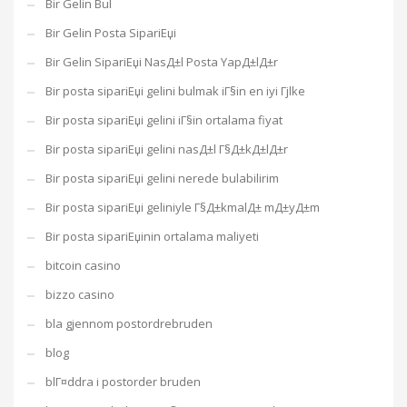
Bir Gelin Bul
Bir Gelin Posta SipariЕџi
Bir Gelin SipariЕџi NasД±l Posta YapД±lД±r
Bir posta sipariЕџi gelini bulmak iГ§in en iyi Гјlke
Bir posta sipariЕџi gelini iГ§in ortalama fiyat
Bir posta sipariЕџi gelini nasД±l Г§Д±kД±lД±r
Bir posta sipariЕџi gelini nerede bulabilirim
Bir posta sipariЕџi geliniyle Г§Д±kmalД± mД±yД±m
Bir posta sipariЕџinin ortalama maliyeti
bitcoin casino
bizzo casino
bla gjennom postordrebruden
blog
blГ¤ddra i postorder bruden