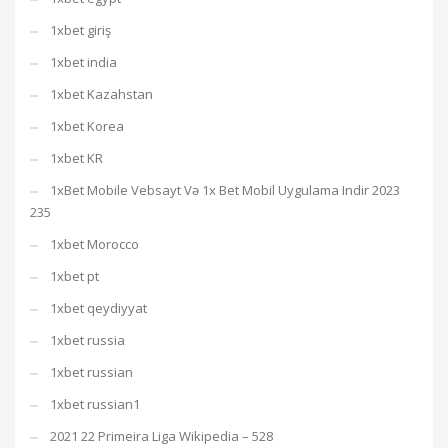
1xbet giriş
1xbet india
1xbet Kazahstan
1xbet Korea
1xbet KR
1xBet Mobile Vebsayt Və 1x Bet Mobil Uygulama Indir 2023
235
1xbet Morocco
1xbet pt
1xbet qeydiyyat
1xbet russia
1xbet russian
1xbet russian1
2021 22 Primeira Liga Wikipedia – 528