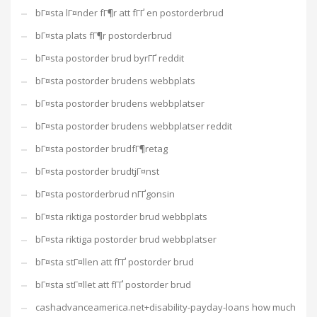
bГ¤sta lГ¤nder fГ¶r att fГҐ en postorderbrud
bГ¤sta plats fГ¶r postorderbrud
bГ¤sta postorder brud byrГҐ reddit
bГ¤sta postorder brudens webbplats
bГ¤sta postorder brudens webbplatser
bГ¤sta postorder brudens webbplatser reddit
bГ¤sta postorder brudfГ¶retag
bГ¤sta postorder brudtjГ¤nst
bГ¤sta postorderbrud nГҐgonsin
bГ¤sta riktiga postorder brud webbplats
bГ¤sta riktiga postorder brud webbplatser
bГ¤sta stГ¤llen att fГҐ postorder brud
bГ¤sta stГ¤llet att fГҐ postorder brud
cashadvanceamerica.net+disability-payday-loans how much