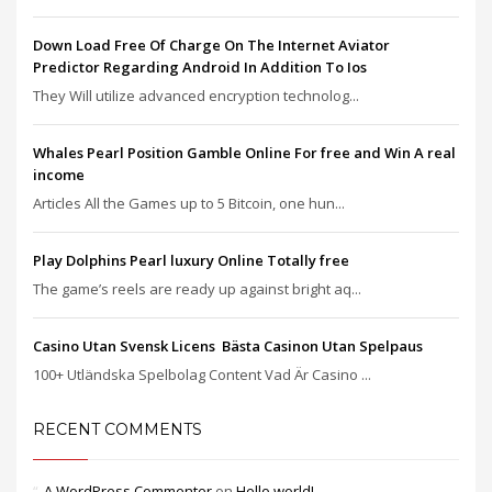
Down Load Free Of Charge On The Internet Aviator
Predictor Regarding Android In Addition To Ios
They Will utilize advanced encryption technolog...
Whales Pearl Position Gamble Online For free and Win A real
income
Articles All the Games up to 5 Bitcoin, one hun...
Play Dolphins Pearl luxury Online Totally free
The game’s reels are ready up against bright aq...
Casino Utan Svensk Licens ️ Bästa Casinon Utan Spelpaus
100+ Utländska Spelbolag Content Vad Är Casino ...
RECENT COMMENTS
A WordPress Commenter
on
Hello world!