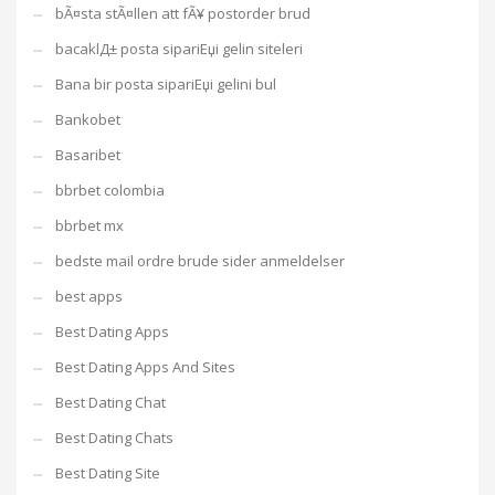
bÃ¤sta stÃ¤llen att fÃ¥ postorder brud
bacaklД± posta sipariЕџi gelin siteleri
Bana bir posta sipariЕџi gelini bul
Bankobet
Basaribet
bbrbet colombia
bbrbet mx
bedste mail ordre brude sider anmeldelser
best apps
Best Dating Apps
Best Dating Apps And Sites
Best Dating Chat
Best Dating Chats
Best Dating Site