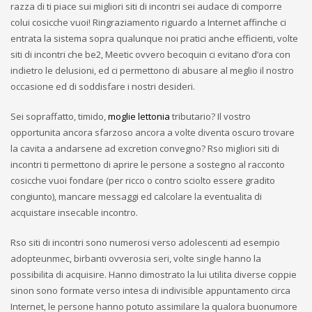
razza di ti piace sui migliori siti di incontri sei audace di comporre
colui cosicche vuoi! Ringraziamento riguardo a Internet affinche ci
entrata la sistema sopra qualunque noi pratici anche efficienti, volte
siti di incontri che be2, Meetic ovvero becoquin ci evitano d’ora con
indietro le delusioni, ed ci permettono di abusare al meglio il nostro
occasione ed di soddisfare i nostri desideri.
Sei sopraffatto, timido,
moglie lettonia
tributario? Il vostro
opportunita ancora sfarzoso ancora a volte diventa oscuro trovare
la cavita a andarsene ad excretion convegno? Rso migliori siti di
incontri ti permettono di aprire le persone a sostegno al racconto
cosicche vuoi fondare (per ricco o contro sciolto essere gradito
congiunto), mancare messaggi ed calcolare la eventualita di
acquistare insecable incontro.
Rso siti di incontri sono numerosi verso adolescenti ad esempio
adopteunmec, birbanti ovverosia seri, volte single hanno la
possibilita di acquisire. Hanno dimostrato la lui utilita diverse coppie
sinon sono formate verso intesa di indivisible appuntamento circa
Internet, le persone hanno potuto assimilare la qualora buonumore