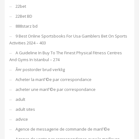
22bet
22Bet BD
888starz bd
9 Best Online Sportsbooks For Usa Gamblers Bet On Sports
Activities 2024 – 403
A Guideline In Buy To The Finest Physical Fitness Centres
And Gyms In Istanbul – 274
Ã¤r postorder brud verklig
Acheter la mariГ©e par correspondance
acheter une mariГ©e par correspondance
adult
adult sites
advice
Agence de messagerie de commande de mariГ©e