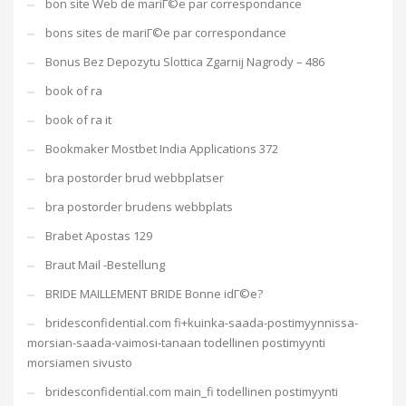
bon site Web de mariГ©e par correspondance
bons sites de mariГ©e par correspondance
Bonus Bez Depozytu Slottica Zgarnij Nagrody – 486
book of ra
book of ra it
Bookmaker Mostbet India Applications 372
bra postorder brud webbplatser
bra postorder brudens webbplats
Brabet Apostas 129
Braut Mail -Bestellung
BRIDE MAILLEMENT BRIDE Bonne idГ©e?
bridesconfidential.com fi+kuinka-saada-postimyynnissa-
morsian-saada-vaimosi-tanaan todellinen postimyynti
morsiamen sivusto
bridesconfidential.com main_fi todellinen postimyynti