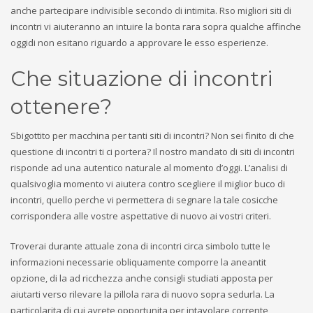
anche partecipare indivisible secondo di intimita. Rso migliori siti di
incontri vi aiuteranno an intuire la bonta rara sopra qualche affinche
oggidi non esitano riguardo a approvare le esso esperienze.
Che situazione di incontri
ottenere?
Sbigottito per macchina per tanti siti di incontri? Non sei finito di che
questione di incontri ti ci portera? Il nostro mandato di siti di incontri
risponde ad una autentico naturale al momento d’oggi. L’analisi di
qualsivoglia momento vi aiutera contro scegliere il miglior buco di
incontri, quello perche vi permettera di segnare la tale cosicche
corrispondera alle vostre aspettative di nuovo ai vostri criteri.
Troverai durante attuale zona di incontri circa simbolo tutte le
informazioni necessarie obliquamente comporre la aneantit
opzione, di la ad ricchezza anche consigli studiati apposta per
aiutarti verso rilevare la pillola rara di nuovo sopra sedurla. La
particolarita di cui avrete opportunita per intavolare corrente