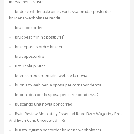
morsiamen sivusto
bridesconfidential.com sv+brittiska-brudar postorder
brudens webbplatser reddit
brud postorder
brudbestГ¤llning postbyrГҐ
brudeparets ordre bruder
brudepostordre
Bst Hookup Sites
buen correo orden sitio web de la novia
buon sito web per la sposa per corrispondenza
buona idea per la sposa per corrispondenza?
buscando una novia por correo
Bwin Review Absolutely Essential Read Bwin Wagering Pros
And Even Cons Uncovered – 75
bГ¤sta legitima postorder brudens webbplatser