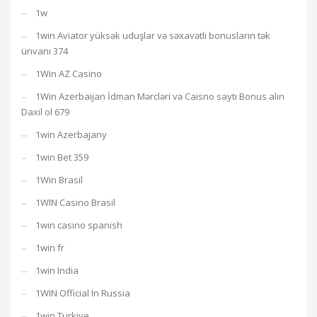
1w
1win Aviator yüksək uduşlar və səxavətli bonusların tək
ünvanı 374
1Win AZ Casino
1Win Azerbaijan İdman Mərcləri və Caisno saytı Bonus alın
Daxil ol 679
1win Azerbajany
1win Bet 359
1Win Brasil
1WIN Casino Brasil
1win casino spanish
1win fr
1win India
1WIN Official In Russia
1win Turkiye