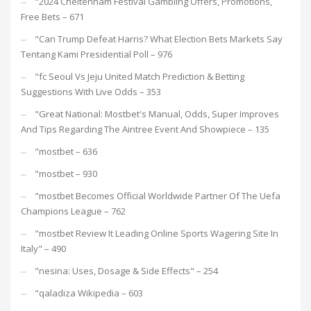
"2024 Cheltenham Festival Gambling Offers, Promotions,
Free Bets – 671
"Can Trump Defeat Harris? What Election Bets Markets Say
Tentang Kami Presidential Poll – 976
"fc Seoul Vs Jeju United Match Prediction & Betting
Suggestions With Live Odds – 353
"Great National: Mostbet's Manual, Odds, Super Improves
And Tips Regarding The Aintree Event And Showpiece – 135
"mostbet – 636
"mostbet – 930
"mostbet Becomes Official Worldwide Partner Of The Uefa
Champions League – 762
"mostbet Review It Leading Online Sports Wagering Site In
Italy" – 490
"nesina: Uses, Dosage & Side Effects" – 254
"qaladiza Wikipedia – 603