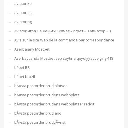
aviator ke
aviator mz
aviator ng
Aviator Игра На Деньги Скачать Играть В Авиатор – 1
Avis sur le site Web de la commande par correspondance
Azerbajany Mostbet
Azərbaycanda Mostbet veb saytına qeydiyyat və giriş 418
b1bet BR
b1bet brazil
bÃ¤sta postorder brud platser
bÃ¤sta postorder brudens webbplats
bÃ¤sta postorder brudens webbplatser reddit
bÃ¤sta postorder brudland
bÃ¤sta postorder brudtjÃ¤nst