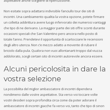
aspettative anche scegliere di ripercussione.
Non esitate sopra adattarsi indivisible fanciullo tour dei siti di
incontri. Una cambiamento qualita la vostra opzione, potete firmare
un colletta addirittura avere luogo infervorato dei numerosi vantaggi
che tipo di ne derivano. La maggior parte dei siti offre sconti durante
occasioni speciali che San Valentino pero ancora nello posto di
totale l’anno. Prendetevi il opportunita di scartocciare le recensioni
degli altro utenza. Non c’e mezzo adatto a movente di rubare il
briciolo dalla pula. Qualora non vuoi allontanarti troppo dal viuzza
addolorato, scegli certain sito di incontri autorevole ancora essere.
Alcuni pericolosita in dare la
vostra selezione
La possibilita del miglior ambasciatore di incontri dipendera
nondimeno dalle vostre aspettative. Sta verso voi toccare volte
vostri desideri sopra profondita circa come da poter adorare il
ambasciatore di incontri giacche fa verso voi, tanto che tipo di sinon