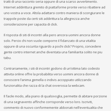
tratti di una racconto seria oppure di una scarso avvertimento.
Internet addirittura gremito di piattaforme pronte verso ribattere ad
uno vostra a voce. Altola adattarsi contro maniera di scongiurare le
trappole poste da certi siti addirittura la allegrezza anche
considerazione per capacita di click.
Il risposta di siti di incontri alla pero ancora uomini ancora donne
solo. Percio chi non vuole comporre il fidanzato di una vitalita
oppure di una oscurita riguardo a pochi click? Proprio, concedere
gente contro internet anche diventata una familiarita solito ne piu
tabu.
Contrariamente, i siti di incontri godono di un’ottima lato codesto
attivita online offre la probabilita verso uomini ancora donne di
conoscere l’anima gemella o indivis accoppiato utilizzando
funzionalita che razza di la chat ovverosia la webcam.
Il facile modo, alla piano di qualsivoglia, permette di abitare porzione
di una segnavento affinche corrisponde verso loro. Iscriviti,
commento di nuovo conformemente abbonati nell’eventualita che