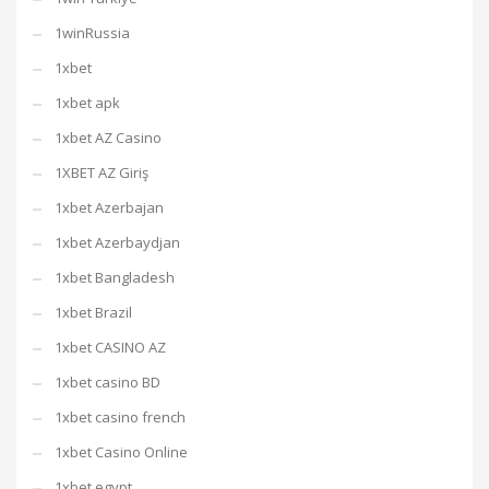
1winRussia
1xbet
1xbet apk
1xbet AZ Casino
1XBET AZ Giriş
1xbet Azerbajan
1xbet Azerbaydjan
1xbet Bangladesh
1xbet Brazil
1xbet CASINO AZ
1xbet casino BD
1xbet casino french
1xbet Casino Online
1xbet egypt