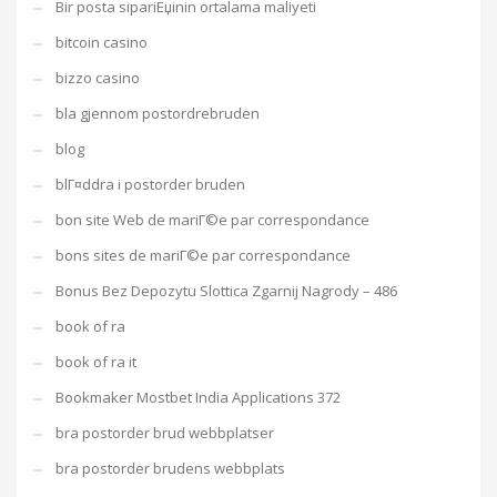
Bir posta sipariЕџinin ortalama maliyeti
bitcoin casino
bizzo casino
bla gjennom postordrebruden
blog
blГ¤ddra i postorder bruden
bon site Web de mariГ©e par correspondance
bons sites de mariГ©e par correspondance
Bonus Bez Depozytu Slottica Zgarnij Nagrody – 486
book of ra
book of ra it
Bookmaker Mostbet India Applications 372
bra postorder brud webbplatser
bra postorder brudens webbplats