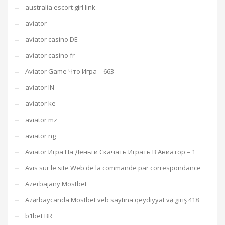
australia escort girl link
aviator
aviator casino DE
aviator casino fr
Aviator Game Что Игра – 663
aviator IN
aviator ke
aviator mz
aviator ng
Aviator Игра На Деньги Скачать Играть В Авиатор – 1
Avis sur le site Web de la commande par correspondance
Azerbajany Mostbet
Azərbaycanda Mostbet veb saytına qeydiyyat və giriş 418
b1bet BR