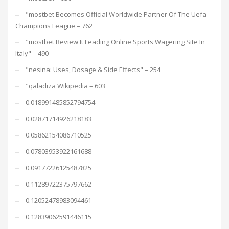
"mostbet Becomes Official Worldwide Partner Of The Uefa
Champions League – 762
"mostbet Review It Leading Online Sports Wagering Site In
Italy" – 490
"nesina: Uses, Dosage & Side Effects" – 254
"qaladiza Wikipedia – 603
0.018991485852794754
0.02871714926218183
0.05862154086710525
0.07803953922161688
0.09177226125487825
0.11289722375797662
0.12052478983094461
0.12839062591446115