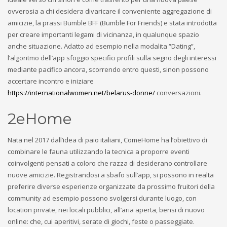
ovverosia a chi desidera divaricare il conveniente aggregazione di
amicizie, la prassi Bumble BFF (Bumble For Friends) e stata introdotta
per creare importanti legami di vicinanza, in qualunque spazio
anche situazione. Adatto ad esempio nella modalita “Dating”,
l’algoritmo dell’app sfoggio specifici profili sulla segno degli interessi
mediante pacifico ancora, scorrendo entro questi, sinon possono
accertare incontro e iniziare
https://internationalwomen.net/belarus-donne/
conversazioni.
2eHome
Nata nel 2017 dall’idea di paio italiani, ComeHome ha l’obiettivo di
combinare le fauna utilizzando la tecnica a proporre eventi
coinvolgenti pensati a coloro che razza di desiderano controllare
nuove amicizie. Registrandosi a sbafo sull’app, si possono in realta
preferire diverse esperienze organizzate da prossimo fruitori della
community ad esempio possono svolgersi durante luogo, con
location private, nei locali pubblici, all’aria aperta, bensi di nuovo
online: che, cui aperitivi, serate di giochi, feste o passeggiate.