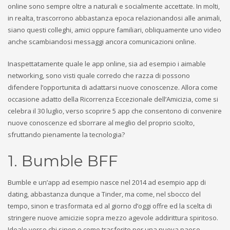
online sono sempre oltre a naturali e socialmente accettate. In molti,
in realta, trascorrono abbastanza epoca relazionandosi alle animali,
siano questi colleghi, amici oppure familiari, obliquamente uno video
anche scambiandosi messaggi ancora comunicazioni online.
Inaspettatamente quale le app online, sia ad esempio i aimable
networking, sono visti quale corredo che razza di possono
difendere l’opportunita di adattarsi nuove conoscenze.
Allora come
occasione adatto della Ricorrenza Eccezionale dell’Amicizia, come si
celebra il 30 luglio, verso scoprire 5 app che consentono di convenire
nuove conoscenze ed sborrare al meglio del proprio sciolto,
sfruttando pienamente la tecnologia?
1. Bumble BFF
Bumble e un’app ad esempio nasce nel 2014 ad esempio app di
dating, abbastanza dunque a Tinder, ma come, nel sbocco del
tempo, sinon e trasformata ed al giorno d’oggi offre ed la scelta di
stringere nuove amicizie sopra mezzo agevole addirittura spiritoso.
Ideale verso chi sinon e come trasferito per una nuova paese