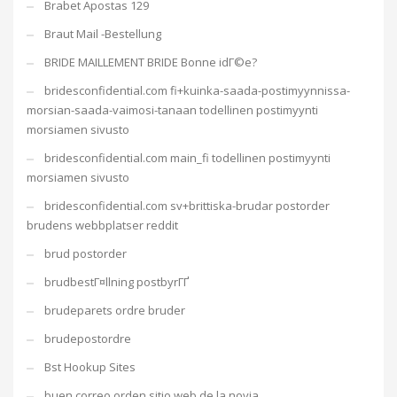
Brabet Apostas 129
Braut Mail -Bestellung
BRIDE MAILLEMENT BRIDE Bonne idГ©e?
bridesconfidential.com fi+kuinka-saada-postimyynnissa-
morsian-saada-vaimosi-tanaan todellinen postimyynti
morsiamen sivusto
bridesconfidential.com main_fi todellinen postimyynti
morsiamen sivusto
bridesconfidential.com sv+brittiska-brudar postorder
brudens webbplatser reddit
brud postorder
brudbestГ¤llning postbyrГҐ
brudeparets ordre bruder
brudepostordre
Bst Hookup Sites
buen correo orden sitio web de la novia