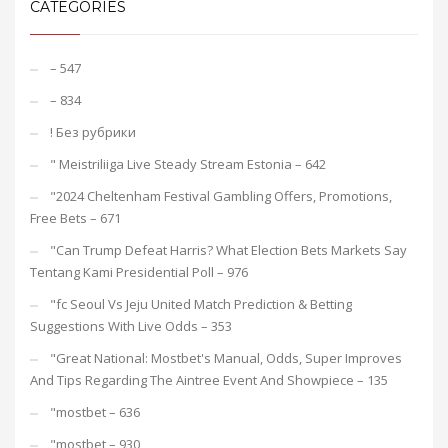
CATEGORIES
– 547
– 834
! Без рубрики
"️ Meistriliiga Live Steady Stream Estonia – 642
"2024 Cheltenham Festival Gambling Offers, Promotions,
Free Bets – 671
"Can Trump Defeat Harris? What Election Bets Markets Say
Tentang Kami Presidential Poll – 976
"fc Seoul Vs Jeju United Match Prediction & Betting
Suggestions With Live Odds – 353
"Great National: Mostbet's Manual, Odds, Super Improves
And Tips Regarding The Aintree Event And Showpiece – 135
"mostbet – 636
"mostbet – 930