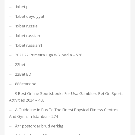
1xbet pt
1xbet qeydiyyat
1xbet russia
1xbet russian
1xbet russian1
2021 22 Primeira Liga Wikipedia – 528
22bet
22Bet BD
888starz bd
9 Best Online Sportsbooks For Usa Gamblers Bet On Sports
Activities 2024 – 403
A Guideline In Buy To The Finest Physical Fitness Centres
And Gyms In Istanbul – 274
Ã¤r postorder brud verklig