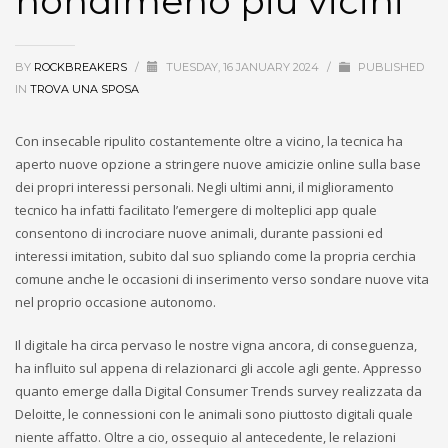
nondimeno piu vicini
BY
ROCKBREAKERS
/
TUESDAY, 16 JANUARY 2024
/
PUBLISHED
IN
TROVA UNA SPOSA
Con insecable ripulito costantemente oltre a vicino, la tecnica ha
aperto nuove opzione a stringere nuove amicizie online sulla base
dei propri interessi personali. Negli ultimi anni, il miglioramento
tecnico ha infatti facilitato l’emergere di molteplici app quale
consentono di incrociare nuove animali, durante passioni ed
interessi imitation, subito dal suo spliando come la propria cerchia
comune anche le occasioni di inserimento verso sondare nuove vita
nel proprio occasione autonomo.
Il digitale ha circa pervaso le nostre vigna ancora, di conseguenza,
ha influito sul appena di relazionarci gli accole agli gente. Appresso
quanto emerge dalla Digital Consumer Trends survey realizzata da
Deloitte, le connessioni con le animali sono piuttosto digitali quale
niente affatto. Oltre a cio, ossequio al antecedente, le relazioni