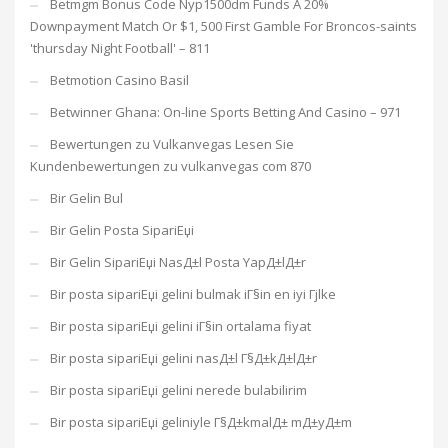
Betmgm Bonus Code Nyp1500dm Funds A 20%
Downpayment Match Or $1, 500 First Gamble For Broncos-saints
'thursday Night Football' – 811
Betmotion Casino Basil
Betwinner Ghana: On-line Sports Betting And Casino – 971
Bewertungen zu Vulkanvegas Lesen Sie
Kundenbewertungen zu vulkanvegas com 870
Bir Gelin Bul
Bir Gelin Posta SipariЕџi
Bir Gelin SipariЕџi NasД±l Posta YapД±lД±r
Bir posta sipariЕџi gelini bulmak iГ§in en iyi Гјlke
Bir posta sipariЕџi gelini iГ§in ortalama fiyat
Bir posta sipariЕџi gelini nasД±l Г§Д±kД±lД±r
Bir posta sipariЕџi gelini nerede bulabilirim
Bir posta sipariЕџi geliniyle Г§Д±kmalД± mД±yД±m