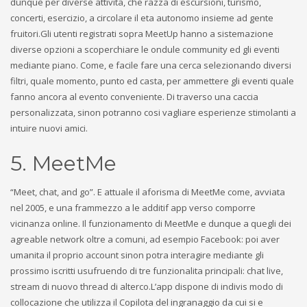
dunque per diverse attivita, che razza di escursioni, turismo,
concerti, esercizio, a circolare il eta autonomo insieme ad gente
fruitori.Gli utenti registrati sopra MeetUp hanno a sistemazione
diverse opzioni a scoperchiare le ondule community ed gli eventi
mediante piano. Come, e facile fare una cerca selezionando diversi
filtri, quale momento, punto ed casta, per ammettere gli eventi quale
fanno ancora al evento conveniente. Di traverso una caccia
personalizzata, sinon potranno cosi vagliare esperienze stimolanti a
intuire nuovi amici.
5. MeetMe
“Meet, chat, and go”. E attuale il aforisma di MeetMe come, avviata
nel 2005, e una frammezzo a le additif app verso comporre
vicinanza online. Il funzionamento di MeetMe e dunque a quegli dei
agreable network oltre a comuni, ad esempio Facebook: poi aver
umanita il proprio account sinon potra interagire mediante gli
prossimo iscritti usufruendo di tre funzionalita principali: chat live,
stream di nuovo thread di alterco.L’app dispone di indivis modo di
collocazione che utilizza il Copilota del ingranaggio da cui si e