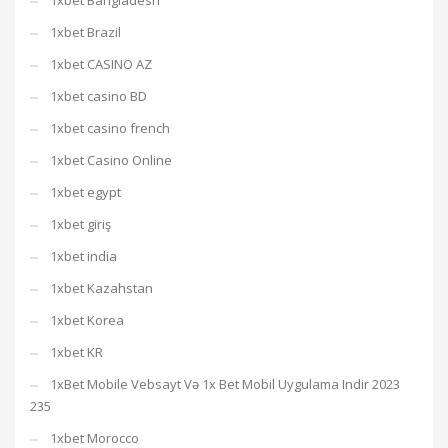
1xbet Bangladesh
1xbet Brazil
1xbet CASINO AZ
1xbet casino BD
1xbet casino french
1xbet Casino Online
1xbet egypt
1xbet giriş
1xbet india
1xbet Kazahstan
1xbet Korea
1xbet KR
1xBet Mobile Vebsayt Və 1x Bet Mobil Uygulama Indir 2023
235
1xbet Morocco