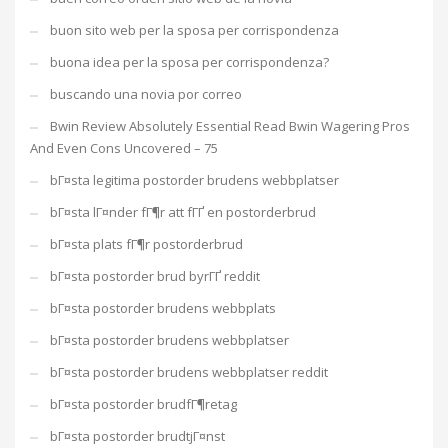
buon sito web per la sposa per corrispondenza
buona idea per la sposa per corrispondenza?
buscando una novia por correo
Bwin Review Absolutely Essential Read Bwin Wagering Pros
And Even Cons Uncovered – 75
bГ¤sta legitima postorder brudens webbplatser
bГ¤sta lГ¤nder fГ¶r att fГҐ en postorderbrud
bГ¤sta plats fГ¶r postorderbrud
bГ¤sta postorder brud byrГҐ reddit
bГ¤sta postorder brudens webbplats
bГ¤sta postorder brudens webbplatser
bГ¤sta postorder brudens webbplatser reddit
bГ¤sta postorder brudfГ¶retag
bГ¤sta postorder brudtjГ¤nst