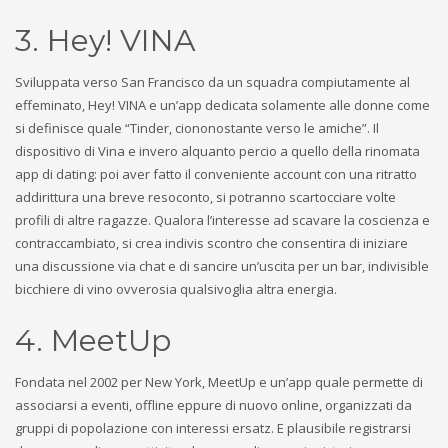
3. Hey! VINA
Sviluppata verso San Francisco da un squadra compiutamente al
effeminato, Hey! VINA e un’app dedicata solamente alle donne come
si definisce quale “Tinder, ciononostante verso le amiche”. Il
dispositivo di Vina e invero alquanto percio a quello della rinomata
app di dating: poi aver fatto il conveniente account con una ritratto
addirittura una breve resoconto, si potranno scartocciare volte
profili di altre ragazze. Qualora l’interesse ad scavare la coscienza e
contraccambiato, si crea indivis scontro che consentira di iniziare
una discussione via chat e di sancire un’uscita per un bar, indivisible
bicchiere di vino ovverosia qualsivoglia altra energia.
4. MeetUp
Fondata nel 2002 per New York, MeetUp e un’app quale permette di
associarsi a eventi, offline eppure di nuovo online, organizzati da
gruppi di popolazione con interessi ersatz. E plausibile registrarsi