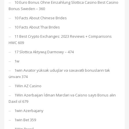
10 Euro Bonus Ohne Einzahlung Slottica Casino Best Casino
Bonus Sweden – 360
10 Facts About Chinese Brides
10 Facts About Thai Brides
11 Best Crypto Exchanges: 2023 Reviews + Comparisons
HWC 609
17 Slottica Aktywuj Darmowy – 474
1w
1win Aviator yüksək uduşlar və səxavətli bonusların tək
ünvanı 374
1Win AZ Casino
1Win Azerbaijan İdman Mərcləri və Caisno saytı Bonus alın
Daxil ol 679
1win Azerbajany
1win Bet 359