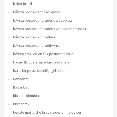
b1bet brazil
bÃ¤sta postorder brud platser
bÃ¤sta postorder brudens webbplats
bÃ¤sta postorder brudens webbplatser reddit
bÃ¤sta postorder brudland
bÃ¤sta postorder brudtjÃ¤nst
bÃ¤sta stÃ¤llen att fÃ¥ postorder brud
bacaklД± posta sipariЕџi gelin siteleri
Bana bir posta sipariЕџi gelini bul
Bankobet
Basaribet
bbrbet colombia
bbrbet mx
bedste mail ordre brude sider anmeldelser