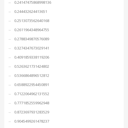
0.24147475868998136
0.244432624413651
0.2513073562640168
0.2611964348964755
0.2788349870576089
0.3274347673029141
0.4091859338119206
0.5263621731424802
0.5366864896512812
0.6588922954450891
0.7122064962131552
0.7771852559962948
0.8723697931283529
0.9045499261478237