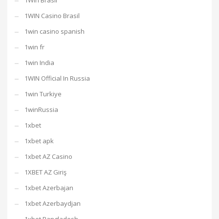
1Win Brasil
1WIN Casino Brasil
1win casino spanish
1win fr
1win India
1WIN Official In Russia
1win Turkiye
1winRussia
1xbet
1xbet apk
1xbet AZ Casino
1XBET AZ Giriş
1xbet Azerbajan
1xbet Azerbaydjan