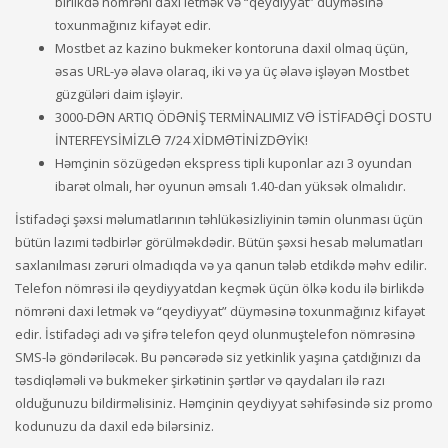
birlikdə nömrəni daxi letmək və “qeydiyyat” düyməsinə
toxunmağınız kifayət edir.
Mostbet az kazino bukmeker kontoruna daxil olmaq üçün,
əsas URL-yə əlavə olaraq, iki və ya üç əlavə işləyən Mostbet
güzgüləri daim işləyir.
3000-DƏN ARTIQ ÖDƏNİŞ TERMİNALIMIZ VƏ İSTİFADƏÇİ DOSTU
İNTERFEYSİMİZLƏ 7/24 XİDMƏTİNİZDƏYİK!
Həmçinin sözügedən ekspress tipli kuponlar azı 3 oyundan
ibarət olmalı, hər oyunun əmsalı 1.40-dan yüksək olmalıdır.
İstifadəçi şəxsi məlumatlarının təhlükəsizliyinin təmin olunması üçün
bütün lazımi tədbirlər görülməkdədir. Bütün şəxsi hesab məlumatları
saxlanılması zəruri olmadıqda və ya qanun tələb etdikdə məhv edilir.
Telefon nömrəsi ilə qeydiyyatdan keçmək üçün ölkə kodu ilə birlikdə
nömrəni daxi letmək və “qeydiyyat” düyməsinə toxunmağınız kifayət
edir. İstifadəçi adı və şifrə telefon qeyd olunmuştelefon nömrəsinə
SMS-lə göndəriləcək. Bu pəncərədə siz yetkinlik yaşına çatdığınızı da
təsdiqləməli və bukmeker şirkətinin şərtlər və qaydaları ilə razı
olduğunuzu bildirməlisiniz. Həmçinin qeydiyyat səhifəsində siz promo
kodunuzu da daxil edə bilərsiniz.