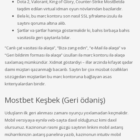
Dota 2, Valorant, King of Glory, Counter-Strike MostBetdə
təqdim edilən virtual idman oyun növlərindən bəziləridir.
Belə ki, bu mərc kontoru son nəsil SSL şifrələmə üsulu ilə
saytını qoruma altına alıb.
Şərtlər və şərtlər həmişə göstərməlidir ki, bahis birbaşa bahis
vasitəsilə geri qaytarıla bilər.
“Canlı çat vasitəsi ilə əlaqə”, “Bizə zəng edin”, “e-Mail ilə əlaqə” və
“Geri bildirim forması ilə əlaqə” üsulları ilə mərc kontoru ilə əlaqə
saxlamaq mümkündür. Xidmət göstərdiyi – illər ərzində kifayət qədər
daimi müştəri qazanmağı bacarıb. Saytın bir çox müsbət özəllikləri
sözügedən müştəriləri bu mərc kontoruna bağlayan əsas
kriteriyalardan biridir.
Mostbet Keşbek (Geri ödəniş)
Uduşların ilk geri alınması zamanı oyunçu yoxlamadan keçməlidir.
Mobil versiyaya eynilə veb-sayta daxil olduğunuz kimi daxil
olursunuz. Kazinonun rəsmi güzgü saytının linkini mobil axtarış
mühərrikinizin axtarış panelinə yazıb, kazinonun intuitiv mobil