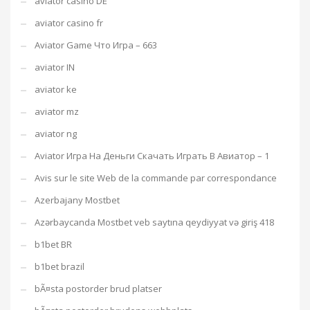
aviator casino DE
aviator casino fr
Aviator Game Что Игра – 663
aviator IN
aviator ke
aviator mz
aviator ng
Aviator Игра На Деньги Скачать Играть В Авиатор – 1
Avis sur le site Web de la commande par correspondance
Azerbajany Mostbet
Azərbaycanda Mostbet veb saytına qeydiyyat və giriş 418
b1bet BR
b1bet brazil
bÃ¤sta postorder brud platser