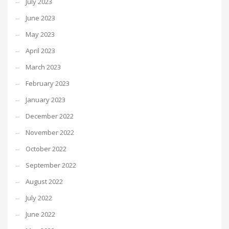
July 2023
June 2023
May 2023
April 2023
March 2023
February 2023
January 2023
December 2022
November 2022
October 2022
September 2022
August 2022
July 2022
June 2022