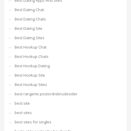
Best Dating Apps And Sites
Best Dating Chat
Best Dating Chats
Best Dating Site
Best Dating Sites
Best Hookup Chat
Best Hookup Chats
Best Hookup Dating
Best Hookup Site
Best Hookup Sites
best rangerte postordrebrudesider
best site
best sites
best sites for singles