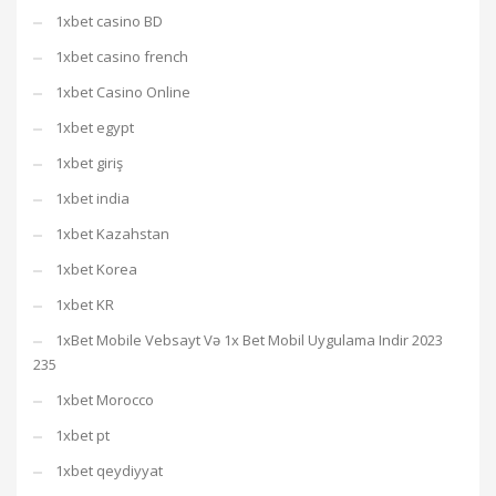
1xbet casino BD
1xbet casino french
1xbet Casino Online
1xbet egypt
1xbet giriş
1xbet india
1xbet Kazahstan
1xbet Korea
1xbet KR
1xBet Mobile Vebsayt Və 1x Bet Mobil Uygulama Indir 2023
235
1xbet Morocco
1xbet pt
1xbet qeydiyyat