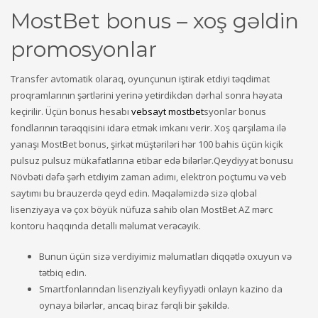
MostBet bonus – xoş gəldin
promosyonlar
Transfer avtomatik olaraq, oyunçunun iştirak etdiyi təqdimat
proqramlarının şərtlərini yerinə yetirdikdən dərhal sonra həyata
keçirilir. Üçün bonus hesabı
vebsayt mostbet
syonlar bonus
fondlarının tərəqqisini idarə etmək imkanı verir. Xoş qarşılama ilə
yanaşı MostBet bonus, şirkət müştəriləri hər 100 bahis üçün kiçik
pulsuz pulsuz mükafatlarına etibar edə bilərlər.Qeydiyyat bonusu
Növbəti dəfə şərh etdiyim zaman adımı, elektron poçtumu və veb
saytımı bu brauzerdə qeyd edin. Məqaləmizdə sizə qlobal
lisenziyaya və çox böyük nüfuza sahib olan MostBet AZ mərc
kontoru haqqında detallı məlumat verəcəyik.
Bunun üçün sizə verdiyimiz məlumatları diqqətlə oxuyun və
tətbiq edin.
Smartfonlarından lisenziyalı keyfiyyətli onlayn kazino da
oynaya bilərlər, ancaq biraz fərqli bir şəkildə.